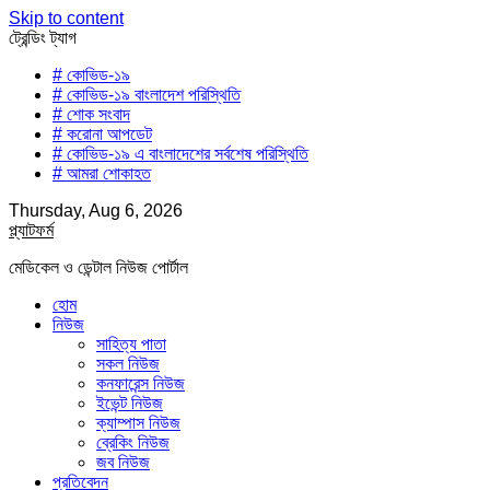
Skip to content
ট্রেন্ডিং ট্যাগ
# কোভিড-১৯
# কোভিড-১৯ বাংলাদেশ পরিস্থিতি
# শোক সংবাদ
# করোনা আপডেট
# কোভিড-১৯ এ বাংলাদেশের সর্বশেষ পরিস্থিতি
# আমরা শোকাহত
Thursday, Aug 6, 2026
প্ল্যাটফর্ম
মেডিকেল ও ডেন্টাল নিউজ পোর্টাল
হোম
নিউজ
সাহিত্য পাতা
সকল নিউজ
কনফারেন্স নিউজ
ইভেন্ট নিউজ
ক্যাম্পাস নিউজ
ব্রেকিং নিউজ
জব নিউজ
প্রতিবেদন