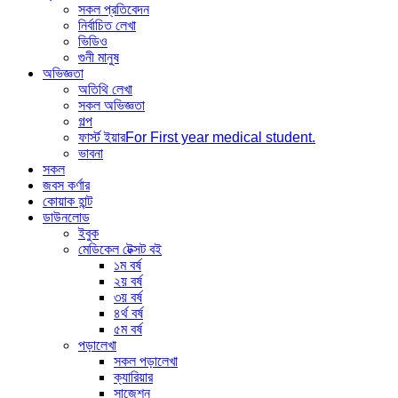
সকল প্রতিবেদন
নির্বাচিত লেখা
ভিডিও
গুনী মানুষ
অভিজ্ঞতা
অতিথি লেখা
সকল অভিজ্ঞতা
গল্প
ফার্স্ট ইয়ার
For First year medical student.
ভাবনা
সকল
জবস কর্ণার
কোয়াক হান্ট
ডাউনলোড
ইবুক
মেডিকেল টেক্সট বই
১ম বর্ষ
২য় বর্ষ
৩য় বর্ষ
৪র্থ বর্ষ
৫ম বর্ষ
পড়ালেখা
সকল পড়ালেখা
ক্যারিয়ার
সাজেশন