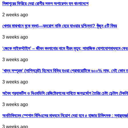
সিঙ্গাপুরের ফিরিয়ে দেয়া রোগীর সফল অপারেশন হল বাংলাদেশে
2 weeks ago
খেলার মাঝখানে বুকে ব্যথা—হৃদরোগ নাকি হেরে যাওয়ার দুশ্চিন্তা? খুঁজুন ৫টি বিষয়
3 weeks ago
‘জেকে লাইফস্টাইল’ – জীবন বদলানোর নামে নীরব মৃত্যু; সামাজিক যোগাযোগমাধ্যমে ফ
3 weeks ago
‘খাদ্য সম্পূরক’ (সাপ্লিমেন্ট) হিসেবে বিক্রি হওয়া প্রোবায়োটিকে ৬০০% লাভ, নেই কোন 
3 weeks ago
অবৈধ প্র‍্যাকটিস ও বিএমডিসি রেজিষ্ট্রেশনের দাবিতে জনদুর্ভোগ তৈরির চেষ্টা ডেন্টাল টেকন
3 weeks ago
অনতিবিলম্বে স্পেশাল বিসিএসের মাধ্যমে নিয়োগ দেয়া হবে ৫ হাজার চিকিৎসক : স্বাস্থ্যমন্ত্
3 weeks ago