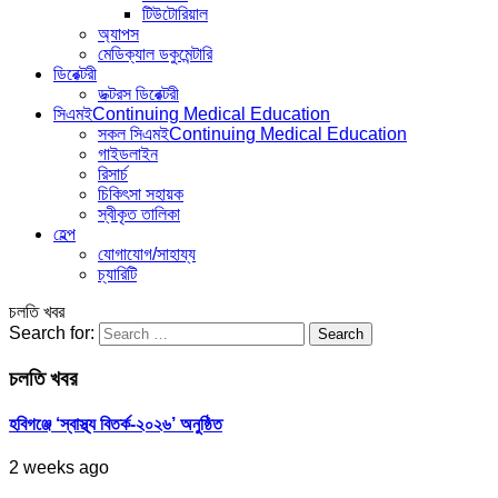
টিউটোরিয়াল
অ্যাপস
মেডিক্যাল ডকুমেন্টারি
ডিরেক্টরী
ডক্টরস ডিরেক্টরী
সিএমই
Continuing Medical Education
সকল সিএমই
Continuing Medical Education
গাইডলাইন
রিসার্চ
চিকিৎসা সহায়ক
স্বীকৃত তালিকা
হেল্প
যোগাযোগ/সাহায্য
চ্যারিটি
চলতি খবর
Search for:
চলতি খবর
হবিগঞ্জে ‘স্বাস্থ্য বিতর্ক-২০২৬’ অনুষ্ঠিত
2 weeks ago