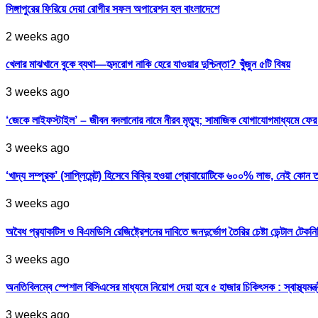
সিঙ্গাপুরের ফিরিয়ে দেয়া রোগীর সফল অপারেশন হল বাংলাদেশে
2 weeks ago
খেলার মাঝখানে বুকে ব্যথা—হৃদরোগ নাকি হেরে যাওয়ার দুশ্চিন্তা? খুঁজুন ৫টি বিষয়
3 weeks ago
‘জেকে লাইফস্টাইল’ – জীবন বদলানোর নামে নীরব মৃত্যু; সামাজিক যোগাযোগমাধ্যমে ফ
3 weeks ago
‘খাদ্য সম্পূরক’ (সাপ্লিমেন্ট) হিসেবে বিক্রি হওয়া প্রোবায়োটিকে ৬০০% লাভ, নেই কোন 
3 weeks ago
অবৈধ প্র‍্যাকটিস ও বিএমডিসি রেজিষ্ট্রেশনের দাবিতে জনদুর্ভোগ তৈরির চেষ্টা ডেন্টাল টেকন
3 weeks ago
অনতিবিলম্বে স্পেশাল বিসিএসের মাধ্যমে নিয়োগ দেয়া হবে ৫ হাজার চিকিৎসক : স্বাস্থ্যমন্ত্
3 weeks ago