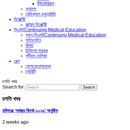
টিউটোরিয়াল
অ্যাপস
মেডিক্যাল ডকুমেন্টারি
ডিরেক্টরী
ডক্টরস ডিরেক্টরী
সিএমই
Continuing Medical Education
সকল সিএমই
Continuing Medical Education
গাইডলাইন
রিসার্চ
চিকিৎসা সহায়ক
স্বীকৃত তালিকা
হেল্প
যোগাযোগ/সাহায্য
চ্যারিটি
চলতি খবর
Search for:
চলতি খবর
হবিগঞ্জে ‘স্বাস্থ্য বিতর্ক-২০২৬’ অনুষ্ঠিত
2 weeks ago