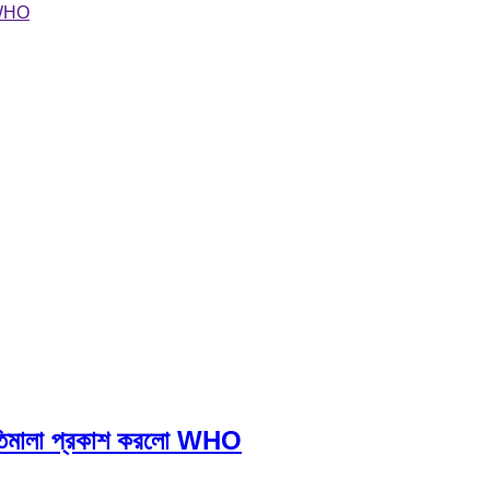
ো WHO
 নীতিমালা প্রকাশ করলো WHO