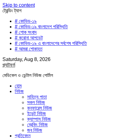
Skip to content
ট্রেন্ডিং ট্যাগ
# কোভিড-১৯
# কোভিড-১৯ বাংলাদেশ পরিস্থিতি
# শোক সংবাদ
# করোনা আপডেট
# কোভিড-১৯ এ বাংলাদেশের সর্বশেষ পরিস্থিতি
# আমরা শোকাহত
Saturday, Aug 8, 2026
প্ল্যাটফর্ম
মেডিকেল ও ডেন্টাল নিউজ পোর্টাল
হোম
নিউজ
সাহিত্য পাতা
সকল নিউজ
কনফারেন্স নিউজ
ইভেন্ট নিউজ
ক্যাম্পাস নিউজ
ব্রেকিং নিউজ
জব নিউজ
প্রতিবেদন