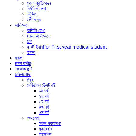
সকল প্রতিবেদন
নির্বাচিত লেখা
ভিডিও
গুনী মানুষ
অভিজ্ঞতা
অতিথি লেখা
সকল অভিজ্ঞতা
গল্প
ফার্স্ট ইয়ার
For First year medical student.
ভাবনা
সকল
জবস কর্ণার
কোয়াক হান্ট
ডাউনলোড
ইবুক
মেডিকেল টেক্সট বই
১ম বর্ষ
২য় বর্ষ
৩য় বর্ষ
৪র্থ বর্ষ
৫ম বর্ষ
পড়ালেখা
সকল পড়ালেখা
ক্যারিয়ার
সাজেশন