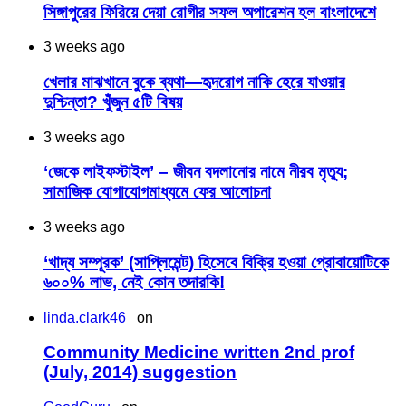
সিঙ্গাপুরের ফিরিয়ে দেয়া রোগীর সফল অপারেশন হল বাংলাদেশে
3 weeks ago
খেলার মাঝখানে বুকে ব্যথা—হৃদরোগ নাকি হেরে যাওয়ার
দুশ্চিন্তা? খুঁজুন ৫টি বিষয়
3 weeks ago
‘জেকে লাইফস্টাইল’ – জীবন বদলানোর নামে নীরব মৃত্যু;
সামাজিক যোগাযোগমাধ্যমে ফের আলোচনা
3 weeks ago
‘খাদ্য সম্পূরক’ (সাপ্লিমেন্ট) হিসেবে বিক্রি হওয়া প্রোবায়োটিকে
৬০০% লাভ, নেই কোন তদারকি!
linda.clark46
on
Community Medicine written 2nd prof
(July, 2014) suggestion