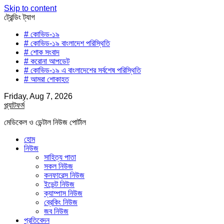
Skip to content
ট্রেন্ডিং ট্যাগ
# কোভিড-১৯
# কোভিড-১৯ বাংলাদেশ পরিস্থিতি
# শোক সংবাদ
# করোনা আপডেট
# কোভিড-১৯ এ বাংলাদেশের সর্বশেষ পরিস্থিতি
# আমরা শোকাহত
Friday, Aug 7, 2026
প্ল্যাটফর্ম
মেডিকেল ও ডেন্টাল নিউজ পোর্টাল
হোম
নিউজ
সাহিত্য পাতা
সকল নিউজ
কনফারেন্স নিউজ
ইভেন্ট নিউজ
ক্যাম্পাস নিউজ
ব্রেকিং নিউজ
জব নিউজ
প্রতিবেদন