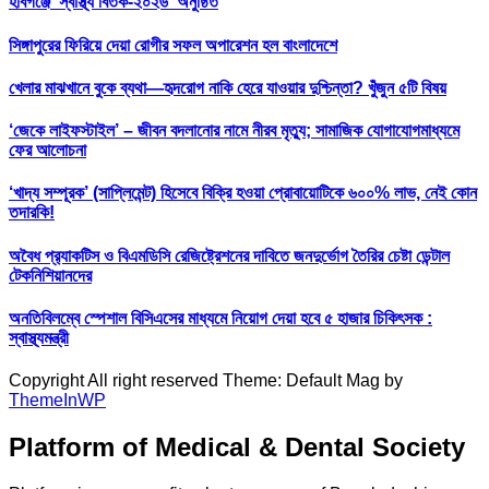
হবিগঞ্জে ‘স্বাস্থ্য বিতর্ক-২০২৬’ অনুষ্ঠিত
সিঙ্গাপুরের ফিরিয়ে দেয়া রোগীর সফল অপারেশন হল বাংলাদেশে
খেলার মাঝখানে বুকে ব্যথা—হৃদরোগ নাকি হেরে যাওয়ার দুশ্চিন্তা? খুঁজুন ৫টি বিষয়
‘জেকে লাইফস্টাইল’ – জীবন বদলানোর নামে নীরব মৃত্যু; সামাজিক যোগাযোগমাধ্যমে
ফের আলোচনা
‘খাদ্য সম্পূরক’ (সাপ্লিমেন্ট) হিসেবে বিক্রি হওয়া প্রোবায়োটিকে ৬০০% লাভ, নেই কোন
তদারকি!
অবৈধ প্র‍্যাকটিস ও বিএমডিসি রেজিষ্ট্রেশনের দাবিতে জনদুর্ভোগ তৈরির চেষ্টা ডেন্টাল
টেকনিশিয়ানদের
অনতিবিলম্বে স্পেশাল বিসিএসের মাধ্যমে নিয়োগ দেয়া হবে ৫ হাজার চিকিৎসক :
স্বাস্থ্যমন্ত্রী
Copyright All right reserved Theme: Default Mag by
ThemeInWP
Platform of Medical & Dental Society