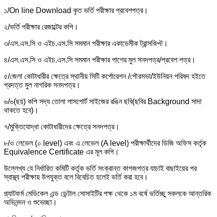
১/On line Download কৃত ভর্তি পরীক্ষার প্রবেশপত্র।
২/ভর্তি পরীক্ষার রেজাল্টের কপি।
৩/এস.এস.সি ও এইচ.এস.সি সমমান পরীক্ষার একাডেমীক ট্রান্সকিপ্ট।
৪/এস.এস.সি ও এইচ.এস.সি সমমান পরীক্ষার পাশের মুল সনদপত্র/প্রবেশ পত্র।
৫/জেলা কোটাধারীর ক্ষেত্রে স্থানীয় সিটি কর্পোরেশন /পৌরসভা/ইউনিয়ন পরিষদ হইতে
প্রদত্ত মুল নাগরিক সনদপত্র।
৬/৬(ছয়) কপি সদ্য তোলা পাসপোর্ট সাইজের রঙিন ছবি(ছবির Background সাদা
থাকতে হবে)।
৭/মুক্তিযোদ্ধা কোটাধারীদের ক্ষেত্রে সনদপত্র।
৮/ও লেভেল (০ level) এবং এ লেভেল (A level) পরীক্ষার্থীদের ডিজি অফিস কর্তৃক
Equivalence Certificate এর মূল কপি।
উল্লেখ্য যে নির্ধারিত কমিটি কর্তৃক ভর্তি সংক্রান্ত কাগজপত্র যাচাই বাছাইয়ের পর
স্বাস্থ্য পরীক্ষায় উপযুক্ত বলে বিবেচিত হলেই ভর্তি করা হবে।
প্ল্যাটফর্ম মেডিকেল এন্ড ডেন্টাল সোসাইটির পক্ষ থেকে ১ম বর্ষে ভর্তিচ্ছু সকলকে আন্তরিক
অভিনন্দন ও শুভেচ্ছা।