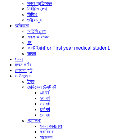
সকল প্রতিবেদন
নির্বাচিত লেখা
ভিডিও
গুনী মানুষ
অভিজ্ঞতা
অতিথি লেখা
সকল অভিজ্ঞতা
গল্প
ফার্স্ট ইয়ার
For First year medical student.
ভাবনা
সকল
জবস কর্ণার
কোয়াক হান্ট
ডাউনলোড
ইবুক
মেডিকেল টেক্সট বই
১ম বর্ষ
২য় বর্ষ
৩য় বর্ষ
৪র্থ বর্ষ
৫ম বর্ষ
পড়ালেখা
সকল পড়ালেখা
ক্যারিয়ার
সাজেশন