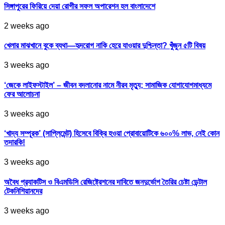
সিঙ্গাপুরের ফিরিয়ে দেয়া রোগীর সফল অপারেশন হল বাংলাদেশে
2 weeks ago
খেলার মাঝখানে বুকে ব্যথা—হৃদরোগ নাকি হেরে যাওয়ার দুশ্চিন্তা? খুঁজুন ৫টি বিষয়
3 weeks ago
‘জেকে লাইফস্টাইল’ – জীবন বদলানোর নামে নীরব মৃত্যু; সামাজিক যোগাযোগমাধ্যমে
ফের আলোচনা
3 weeks ago
‘খাদ্য সম্পূরক’ (সাপ্লিমেন্ট) হিসেবে বিক্রি হওয়া প্রোবায়োটিকে ৬০০% লাভ, নেই কোন
তদারকি!
3 weeks ago
অবৈধ প্র‍্যাকটিস ও বিএমডিসি রেজিষ্ট্রেশনের দাবিতে জনদুর্ভোগ তৈরির চেষ্টা ডেন্টাল
টেকনিশিয়ানদের
3 weeks ago