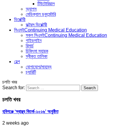
টিউটোরিয়াল
অ্যাপস
মেডিক্যাল ডকুমেন্টারি
ডিরেক্টরী
ডক্টরস ডিরেক্টরী
সিএমই
Continuing Medical Education
সকল সিএমই
Continuing Medical Education
গাইডলাইন
রিসার্চ
চিকিৎসা সহায়ক
স্বীকৃত তালিকা
হেল্প
যোগাযোগ/সাহায্য
চ্যারিটি
চলতি খবর
Search for:
চলতি খবর
হবিগঞ্জে ‘স্বাস্থ্য বিতর্ক-২০২৬’ অনুষ্ঠিত
2 weeks ago