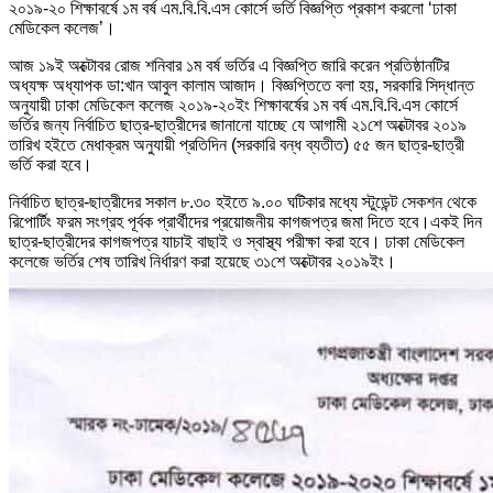
২০১৯-২০ শিক্ষাবর্ষে ১ম বর্ষ এম.বি.বি.এস কোর্সে ভর্তি বিজ্ঞপ্তি প্রকাশ করলো ‘ঢাকা
মেডিকেল কলেজ’।
আজ ১৯ই অক্টোবর রোজ শনিবার ১ম বর্ষ ভর্তির এ বিজ্ঞপ্তি জারি করেন প্রতিষ্ঠানটির
অধ্যক্ষ অধ্যাপক ডা:খান আবুল কালাম আজাদ। বিজ্ঞপ্তিতে বলা হয়, সরকারি সিদ্ধান্ত
অনুযায়ী ঢাকা মেডিকেল কলেজ ২০১৯-২০ইং শিক্ষাবর্ষের ১ম বর্ষ এম.বি.বি.এস কোর্সে
ভর্তির জন্য নির্বাচিত ছাত্র-ছাত্রীদের জানানো যাচ্ছে যে আগামী ২১শে অক্টোবর ২০১৯
তারিখ হইতে মেধাক্রম অনুযায়ী প্রতিদিন (সরকারি বন্ধ ব্যতীত) ৫৫ জন ছাত্র-ছাত্রী
ভর্তি করা হবে।
নির্বাচিত ছাত্র-ছাত্রীদের সকাল ৮.৩০ হইতে ৯.০০ ঘটিকার মধ্যে স্টুডেন্ট সেকশন থেকে
রিপোর্টিং ফরম সংগ্রহ পূর্বক প্রার্থীদের প্রয়োজনীয় কাগজপত্র জমা দিতে হবে।একই দিন
ছাত্র-ছাত্রীদের কাগজপত্র যাচাই বাছাই ও স্বাস্থ্য পরীক্ষা করা হবে। ঢাকা মেডিকেল
কলেজে ভর্তির শেষ তারিখ নির্ধারণ করা হয়েছে ৩১শে অক্টোবর ২০১৯ইং।