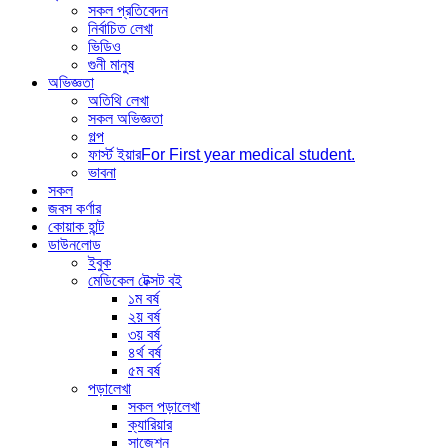
সকল প্রতিবেদন
নির্বাচিত লেখা
ভিডিও
গুনী মানুষ
অভিজ্ঞতা
অতিথি লেখা
সকল অভিজ্ঞতা
গল্প
ফার্স্ট ইয়ার
For First year medical student.
ভাবনা
সকল
জবস কর্ণার
কোয়াক হান্ট
ডাউনলোড
ইবুক
মেডিকেল টেক্সট বই
১ম বর্ষ
২য় বর্ষ
৩য় বর্ষ
৪র্থ বর্ষ
৫ম বর্ষ
পড়ালেখা
সকল পড়ালেখা
ক্যারিয়ার
সাজেশন