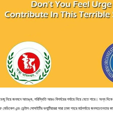
েঙ্গু নিয়ে জনমনে আতঙ্ক, পরিস্থিতি আরও বিপর্যয়ের পর্যায়ে নিয়ে যেতে পারে। অন্য দিকে 
অফ মেডিকেল এন্ড ডেন্টাল সোসাইটির ভলান্টিয়াররা সারা ঢাকা শহরে মাঠপর্যায়ে জনসচেতনতার কার