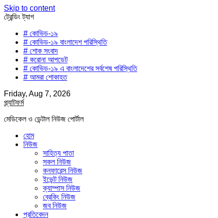
Skip to content
ট্রেন্ডিং ট্যাগ
# কোভিড-১৯
# কোভিড-১৯ বাংলাদেশ পরিস্থিতি
# শোক সংবাদ
# করোনা আপডেট
# কোভিড-১৯ এ বাংলাদেশের সর্বশেষ পরিস্থিতি
# আমরা শোকাহত
Friday, Aug 7, 2026
প্ল্যাটফর্ম
মেডিকেল ও ডেন্টাল নিউজ পোর্টাল
হোম
নিউজ
সাহিত্য পাতা
সকল নিউজ
কনফারেন্স নিউজ
ইভেন্ট নিউজ
ক্যাম্পাস নিউজ
ব্রেকিং নিউজ
জব নিউজ
প্রতিবেদন