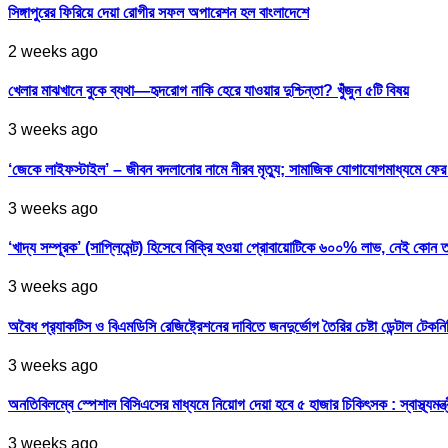
সিঙ্গাপুরের ফিরিয়ে দেয়া রোগীর সফল অপারেশন হল বাংলাদেশে
2 weeks ago
খেলার মাঝখানে বুকে ব্যথা—হৃদরোগ নাকি হেরে যাওয়ার দুশ্চিন্তা? খুঁজুন ৫টি বিষয়
3 weeks ago
‘জেকে লাইফস্টাইল’ – জীবন বদলানোর নামে নীরব মৃত্যু; সামাজিক যোগাযোগমাধ্যমে ফ
3 weeks ago
‘খাদ্য সম্পূরক’ (সাপ্লিমেন্ট) হিসেবে বিক্রি হওয়া প্রোবায়োটিকে ৬০০% লাভ, নেই কোন 
3 weeks ago
অবৈধ প্র‍্যাকটিস ও বিএমডিসি রেজিষ্ট্রেশনের দাবিতে জনদুর্ভোগ তৈরির চেষ্টা ডেন্টাল টেকন
3 weeks ago
অনতিবিলম্বে স্পেশাল বিসিএসের মাধ্যমে নিয়োগ দেয়া হবে ৫ হাজার চিকিৎসক : স্বাস্থ্যমন্ত্
3 weeks ago