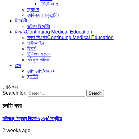
টিউটোরিয়াল
অ্যাপস
মেডিক্যাল ডকুমেন্টারি
ডিরেক্টরী
ডক্টরস ডিরেক্টরী
সিএমই
Continuing Medical Education
সকল সিএমই
Continuing Medical Education
গাইডলাইন
রিসার্চ
চিকিৎসা সহায়ক
স্বীকৃত তালিকা
হেল্প
যোগাযোগ/সাহায্য
চ্যারিটি
চলতি খবর
Search for:
চলতি খবর
হবিগঞ্জে ‘স্বাস্থ্য বিতর্ক-২০২৬’ অনুষ্ঠিত
2 weeks ago