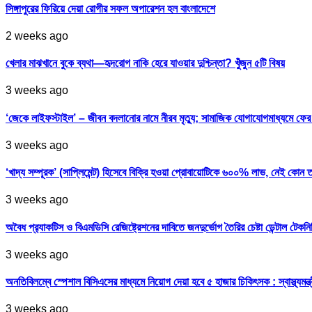
সিঙ্গাপুরের ফিরিয়ে দেয়া রোগীর সফল অপারেশন হল বাংলাদেশে
2 weeks ago
খেলার মাঝখানে বুকে ব্যথা—হৃদরোগ নাকি হেরে যাওয়ার দুশ্চিন্তা? খুঁজুন ৫টি বিষয়
3 weeks ago
‘জেকে লাইফস্টাইল’ – জীবন বদলানোর নামে নীরব মৃত্যু; সামাজিক যোগাযোগমাধ্যমে ফ
3 weeks ago
‘খাদ্য সম্পূরক’ (সাপ্লিমেন্ট) হিসেবে বিক্রি হওয়া প্রোবায়োটিকে ৬০০% লাভ, নেই কোন 
3 weeks ago
অবৈধ প্র‍্যাকটিস ও বিএমডিসি রেজিষ্ট্রেশনের দাবিতে জনদুর্ভোগ তৈরির চেষ্টা ডেন্টাল টেকন
3 weeks ago
অনতিবিলম্বে স্পেশাল বিসিএসের মাধ্যমে নিয়োগ দেয়া হবে ৫ হাজার চিকিৎসক : স্বাস্থ্যমন্ত্
3 weeks ago