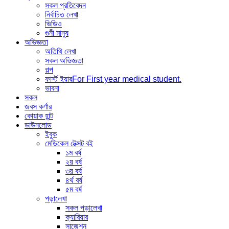
সকল প্রতিবেদন
নির্বাচিত লেখা
ভিডিও
গুনী মানুষ
অভিজ্ঞতা
অতিথি লেখা
সকল অভিজ্ঞতা
গল্প
ফার্স্ট ইয়ার
For First year medical student.
ভাবনা
সকল
জবস কর্ণার
কোয়াক হান্ট
ডাউনলোড
ইবুক
মেডিকেল টেক্সট বই
১ম বর্ষ
২য় বর্ষ
৩য় বর্ষ
৪র্থ বর্ষ
৫ম বর্ষ
পড়ালেখা
সকল পড়ালেখা
ক্যারিয়ার
সাজেশন