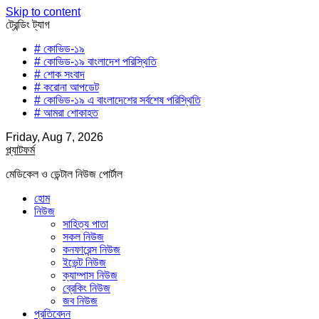
Skip to content
ট্রেন্ডিং ট্যাগ
# কোভিড-১৯
# কোভিড-১৯ বাংলাদেশ পরিস্থিতি
# শোক সংবাদ
# করোনা আপডেট
# কোভিড-১৯ এ বাংলাদেশের সর্বশেষ পরিস্থিতি
# আমরা শোকাহত
Friday, Aug 7, 2026
প্ল্যাটফর্ম
মেডিকেল ও ডেন্টাল নিউজ পোর্টাল
হোম
নিউজ
সাহিত্য পাতা
সকল নিউজ
কনফারেন্স নিউজ
ইভেন্ট নিউজ
ক্যাম্পাস নিউজ
ব্রেকিং নিউজ
জব নিউজ
প্রতিবেদন