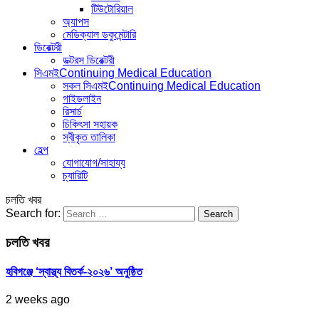
টিউটোরিয়াল
অ্যাপস
মেডিক্যাল ডকুমেন্টারি
ডিরেক্টরী
ডক্টরস ডিরেক্টরী
সিএমই
Continuing Medical Education
সকল সিএমই
Continuing Medical Education
গাইডলাইন
রিসার্চ
চিকিৎসা সহায়ক
স্বীকৃত তালিকা
হেল্প
যোগাযোগ/সাহায্য
চ্যারিটি
চলতি খবর
Search for:
চলতি খবর
হবিগঞ্জে ‘স্বাস্থ্য বিতর্ক-২০২৬’ অনুষ্ঠিত
2 weeks ago