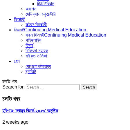
টিউটোরিয়াল
অ্যাপস
মেডিক্যাল ডকুমেন্টারি
ডিরেক্টরী
ডক্টরস ডিরেক্টরী
সিএমই
Continuing Medical Education
সকল সিএমই
Continuing Medical Education
গাইডলাইন
রিসার্চ
চিকিৎসা সহায়ক
স্বীকৃত তালিকা
হেল্প
যোগাযোগ/সাহায্য
চ্যারিটি
চলতি খবর
Search for:
চলতি খবর
হবিগঞ্জে ‘স্বাস্থ্য বিতর্ক-২০২৬’ অনুষ্ঠিত
2 weeks ago