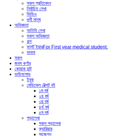
সকল প্রতিবেদন
নির্বাচিত লেখা
ভিডিও
গুনী মানুষ
অভিজ্ঞতা
অতিথি লেখা
সকল অভিজ্ঞতা
গল্প
ফার্স্ট ইয়ার
For First year medical student.
ভাবনা
সকল
জবস কর্ণার
কোয়াক হান্ট
ডাউনলোড
ইবুক
মেডিকেল টেক্সট বই
১ম বর্ষ
২য় বর্ষ
৩য় বর্ষ
৪র্থ বর্ষ
৫ম বর্ষ
পড়ালেখা
সকল পড়ালেখা
ক্যারিয়ার
সাজেশন