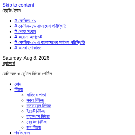
Skip to content
ট্রেন্ডিং ট্যাগ
# কোভিড-১৯
# কোভিড-১৯ বাংলাদেশ পরিস্থিতি
# শোক সংবাদ
# করোনা আপডেট
# কোভিড-১৯ এ বাংলাদেশের সর্বশেষ পরিস্থিতি
# আমরা শোকাহত
Saturday, Aug 8, 2026
প্ল্যাটফর্ম
মেডিকেল ও ডেন্টাল নিউজ পোর্টাল
হোম
নিউজ
সাহিত্য পাতা
সকল নিউজ
কনফারেন্স নিউজ
ইভেন্ট নিউজ
ক্যাম্পাস নিউজ
ব্রেকিং নিউজ
জব নিউজ
প্রতিবেদন