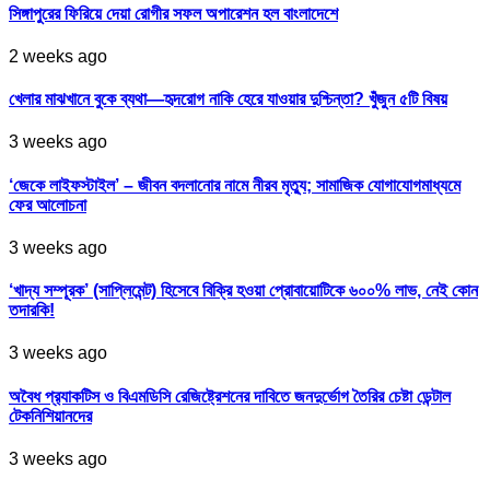
সিঙ্গাপুরের ফিরিয়ে দেয়া রোগীর সফল অপারেশন হল বাংলাদেশে
2 weeks ago
খেলার মাঝখানে বুকে ব্যথা—হৃদরোগ নাকি হেরে যাওয়ার দুশ্চিন্তা? খুঁজুন ৫টি বিষয়
3 weeks ago
‘জেকে লাইফস্টাইল’ – জীবন বদলানোর নামে নীরব মৃত্যু; সামাজিক যোগাযোগমাধ্যমে
ফের আলোচনা
3 weeks ago
‘খাদ্য সম্পূরক’ (সাপ্লিমেন্ট) হিসেবে বিক্রি হওয়া প্রোবায়োটিকে ৬০০% লাভ, নেই কোন
তদারকি!
3 weeks ago
অবৈধ প্র‍্যাকটিস ও বিএমডিসি রেজিষ্ট্রেশনের দাবিতে জনদুর্ভোগ তৈরির চেষ্টা ডেন্টাল
টেকনিশিয়ানদের
3 weeks ago