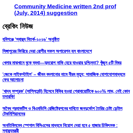
Community Medicine written 2nd prof
(July, 2014) suggestion
ব্রেকিং নিউজ
হবিগঞ্জে ‘স্বাস্থ্য বিতর্ক-২০২৬’ অনুষ্ঠিত
সিঙ্গাপুরের ফিরিয়ে দেয়া রোগীর সফল অপারেশন হল বাংলাদেশে
খেলার মাঝখানে বুকে ব্যথা—হৃদরোগ নাকি হেরে যাওয়ার দুশ্চিন্তা? খুঁজুন ৫টি বিষয়
‘জেকে লাইফস্টাইল’ – জীবন বদলানোর নামে নীরব মৃত্যু; সামাজিক যোগাযোগমাধ্যমে
ফের আলোচনা
‘খাদ্য সম্পূরক’ (সাপ্লিমেন্ট) হিসেবে বিক্রি হওয়া প্রোবায়োটিকে ৬০০% লাভ, নেই কোন
তদারকি!
অবৈধ প্র‍্যাকটিস ও বিএমডিসি রেজিষ্ট্রেশনের দাবিতে জনদুর্ভোগ তৈরির চেষ্টা ডেন্টাল
টেকনিশিয়ানদের
অনতিবিলম্বে স্পেশাল বিসিএসের মাধ্যমে নিয়োগ দেয়া হবে ৫ হাজার চিকিৎসক :
স্বাস্থ্যমন্ত্রী