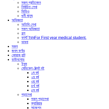
সকল প্রতিবেদন
নির্বাচিত লেখা
ভিডিও
গুনী মানুষ
অভিজ্ঞতা
অতিথি লেখা
সকল অভিজ্ঞতা
গল্প
ফার্স্ট ইয়ার
For First year medical student.
ভাবনা
সকল
জবস কর্ণার
কোয়াক হান্ট
ডাউনলোড
ইবুক
মেডিকেল টেক্সট বই
১ম বর্ষ
২য় বর্ষ
৩য় বর্ষ
৪র্থ বর্ষ
৫ম বর্ষ
পড়ালেখা
সকল পড়ালেখা
ক্যারিয়ার
সাজেশন