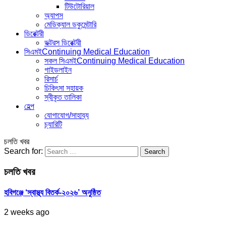
টিউটোরিয়াল
অ্যাপস
মেডিক্যাল ডকুমেন্টারি
ডিরেক্টরী
ডক্টরস ডিরেক্টরী
সিএমই
Continuing Medical Education
সকল সিএমই
Continuing Medical Education
গাইডলাইন
রিসার্চ
চিকিৎসা সহায়ক
স্বীকৃত তালিকা
হেল্প
যোগাযোগ/সাহায্য
চ্যারিটি
চলতি খবর
Search for:
চলতি খবর
হবিগঞ্জে ‘স্বাস্থ্য বিতর্ক-২০২৬’ অনুষ্ঠিত
2 weeks ago