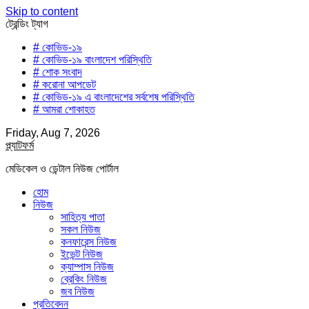
Skip to content
ট্রেন্ডিং ট্যাগ
# কোভিড-১৯
# কোভিড-১৯ বাংলাদেশ পরিস্থিতি
# শোক সংবাদ
# করোনা আপডেট
# কোভিড-১৯ এ বাংলাদেশের সর্বশেষ পরিস্থিতি
# আমরা শোকাহত
Friday, Aug 7, 2026
প্ল্যাটফর্ম
মেডিকেল ও ডেন্টাল নিউজ পোর্টাল
হোম
নিউজ
সাহিত্য পাতা
সকল নিউজ
কনফারেন্স নিউজ
ইভেন্ট নিউজ
ক্যাম্পাস নিউজ
ব্রেকিং নিউজ
জব নিউজ
প্রতিবেদন