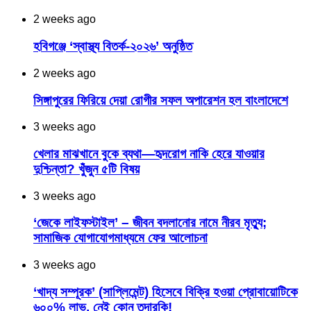
2 weeks ago
হবিগঞ্জে ‘স্বাস্থ্য বিতর্ক-২০২৬’ অনুষ্ঠিত
2 weeks ago
সিঙ্গাপুরের ফিরিয়ে দেয়া রোগীর সফল অপারেশন হল বাংলাদেশে
3 weeks ago
খেলার মাঝখানে বুকে ব্যথা—হৃদরোগ নাকি হেরে যাওয়ার
দুশ্চিন্তা? খুঁজুন ৫টি বিষয়
3 weeks ago
‘জেকে লাইফস্টাইল’ – জীবন বদলানোর নামে নীরব মৃত্যু;
সামাজিক যোগাযোগমাধ্যমে ফের আলোচনা
3 weeks ago
‘খাদ্য সম্পূরক’ (সাপ্লিমেন্ট) হিসেবে বিক্রি হওয়া প্রোবায়োটিকে
৬০০% লাভ, নেই কোন তদারকি!