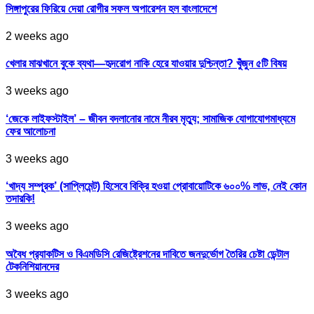
সিঙ্গাপুরের ফিরিয়ে দেয়া রোগীর সফল অপারেশন হল বাংলাদেশে
2 weeks ago
খেলার মাঝখানে বুকে ব্যথা—হৃদরোগ নাকি হেরে যাওয়ার দুশ্চিন্তা? খুঁজুন ৫টি বিষয়
3 weeks ago
‘জেকে লাইফস্টাইল’ – জীবন বদলানোর নামে নীরব মৃত্যু; সামাজিক যোগাযোগমাধ্যমে
ফের আলোচনা
3 weeks ago
‘খাদ্য সম্পূরক’ (সাপ্লিমেন্ট) হিসেবে বিক্রি হওয়া প্রোবায়োটিকে ৬০০% লাভ, নেই কোন
তদারকি!
3 weeks ago
অবৈধ প্র‍্যাকটিস ও বিএমডিসি রেজিষ্ট্রেশনের দাবিতে জনদুর্ভোগ তৈরির চেষ্টা ডেন্টাল
টেকনিশিয়ানদের
3 weeks ago