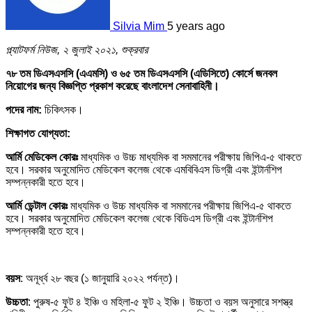
Silvia Mim
5 years ago
প্ল্যাটফর্ম নিউজ, ২ জুলাই ২০২১, শুক্রবার
৭৮ তম ডিএসএসসি (এএমসি) ও ৬৫ তম ডিএসএসসি (এডিসিতে) কোর্সে জনবল
নিয়োগের জন্য বিজ্ঞপ্তি প্রকাশ করেছে বাংলাদেশ সেনাবাহিনী।
পদের নাম:
চিকিৎসক।
শিক্ষাগত যোগ্যতা:
আর্মি মেডিকেল কোরঃ
মাধ্যমিক ও উচ্চ মাধ্যমিক বা সমমানের পরীক্ষায় জিপিএ-৫ থাকতে
হবে। সরকার অনুমোদিত মেডিকেল কলেজ থেকে এমবিবিএস ডিগ্রী এবং ইন্টার্নশিপ
সম্পন্নকারী হতে হবে।
আর্মি ডেন্টাল কোরঃ
মাধ্যমিক ও উচ্চ মাধ্যমিক বা সমমানের পরীক্ষায় জিপিএ-৫ থাকতে
হবে। সরকার অনুমোদিত মেডিকেল কলেজ থেকে বিডিএস ডিগ্রী এবং ইন্টার্নশিপ
সম্পন্নকারী হতে হবে।
বয়স
: অনূর্ধ্ব ২৮ বছর (১ জানুয়ারি ২০২২ পর্যন্ত)।
উচ্চতা
: পুরুষ-৫ ফুট ৪ ইঞ্চি ও মহিলা-৫ ফুট ২ ইঞ্চি। উচ্চতা ও বয়স অনুসারে সশস্ত্র