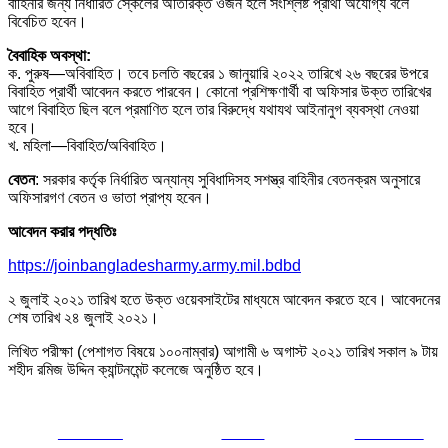
বাহিনীর জন্য নির্ধারিত স্কেলের অতিরিক্ত ওজন হলে সংশ্লিষ্ট প্রার্থী অযোগ্য বলে
বিবেচিত হবেন।
বৈবাহিক অবস্থা:
ক. পুরুষ—অবিবাহিত। তবে চলতি বছরের ১ জানুয়ারি ২০২২ তারিখে ২৬ বছরের উপরে
বিবাহিত প্রার্থী আবেদন করতে পারবেন। কোনো প্রশিক্ষণার্থী বা অফিসার উক্ত তারিখের
আগে বিবাহিত ছিল বলে প্রমাণিত হলে তার বিরুদ্ধে যথাযথ আইনানুগ ব্যবস্থা নেওয়া
হবে।
খ. মহিলা—বিবাহিত/অবিবাহিত।
বেতন
: সরকার কর্তৃক নির্ধারিত অন্যান্য সুবিধাদিসহ সশস্ত্র বাহিনীর বেতনক্রম অনুসারে
অফিসারগণ বেতন ও ভাতা প্রাপ্য হবেন।
আবেদন করার পদ্ধতিঃ
https://joinbangladesharmy.army.mil.bdbd
২ জুলাই ২০২১ তারিখ হতে উক্ত ওয়েবসাইটের মাধ্যমে আবেদন করতে হবে। আবেদনের
শেষ তারিখ ২৪ জুলাই ২০২১।
লিখিত পরীক্ষা (পেশাগত বিষয়ে ১০০নাম্বার) আগামী ৬ অগাস্ট ২০২১ তারিখ সকাল ৯ টায়
শহীদ রমিজ উদ্দিন ক্যান্টনমেন্ট কলেজে অনুষ্ঠিত হবে।
Share on
Tweet
Follow us