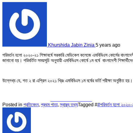
Khurshida Jabin Zinia
5 years ago
পরিবর্তন হলো ২০২০-২১ শিক্ষাবর্ষে সরকারি মেডিকেল কলেজে এমবিবিএস কোর্সের বাংলাদেশী শি
জানানো হয়। পরিবর্তিত সময়সূচি অনুযায়ী এমবিবিএস কোর্ষে ১ম বর্ষে বাংলাদেশী শিক্ষার্থী
উল্লেখ্য যে, গত ২ রা এপ্রিল ২০২১ খ্রিঃ এমবিবিএস ১ম বর্ষের ভর্তি পরীক্ষা অনুষ্ঠিত হয়।
Share on Facebook
Posted in
প্রতিবেদন
,
প্রথম পাতা
,
স্বাস্থ্য তথ্য
Tagged #
#পরিবর্তন হলো ২০২০-২