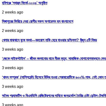
হবিগঞ্জে ‘স্বাস্থ্য বিতর্ক-২০২৬’ অনুষ্ঠিত
2 weeks ago
সিঙ্গাপুরের ফিরিয়ে দেয়া রোগীর সফল অপারেশন হল বাংলাদেশে
2 weeks ago
খেলার মাঝখানে বুকে ব্যথা—হৃদরোগ নাকি হেরে যাওয়ার দুশ্চিন্তা? খুঁজুন ৫টি বিষয়
3 weeks ago
‘জেকে লাইফস্টাইল’ – জীবন বদলানোর নামে নীরব মৃত্যু; সামাজিক যোগাযোগমাধ্যমে ফ
3 weeks ago
‘খাদ্য সম্পূরক’ (সাপ্লিমেন্ট) হিসেবে বিক্রি হওয়া প্রোবায়োটিকে ৬০০% লাভ, নেই কোন 
3 weeks ago
অবৈধ প্র‍্যাকটিস ও বিএমডিসি রেজিষ্ট্রেশনের দাবিতে জনদুর্ভোগ তৈরির চেষ্টা ডেন্টাল টেকন
3 weeks ago