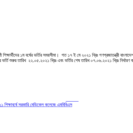
ক্ষার্থীদের ১ম বর্ষের ভর্তির সময়সীমা। গত ১৭ ই মে ২০২১ খ্রিঃ গণপ্রজাতন্ত্রী বাংলাদেশ স
দের ভর্তি শুরুর তারিখ ২২.০৫.২০২১ খ্রিঃ এবং ভর্তির শেষ তারিখ ০৭.০৬.২০২১ খ্রিঃ নির্ধারণ
Tweet
১ শিক্ষাবর্ষে সরকারি মেডিকেল কলেজে এমবিবিএস