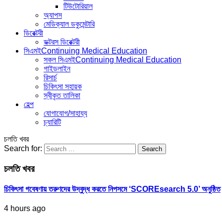
টিউটোরিয়াল
অ্যাপস
মেডিক্যাল ডকুমেন্টারি
ডিরেক্টরী
ডক্টরস ডিরেক্টরী
সিএমই
Continuing Medical Education
সকল সিএমই
Continuing Medical Education
গাইডলাইন
রিসার্চ
চিকিৎসা সহায়ক
স্বীকৃত তালিকা
হেল্প
যোগাযোগ/সাহায্য
চ্যারিটি
চলতি খবর
Search for:
চলতি খবর
চিকিৎসা গবেষণায় তরুণদের উদ্বুদ্ধ করতে নিপসমে ‘SCOREsearch 5.0’ অনুষ্ঠিত
4 hours ago