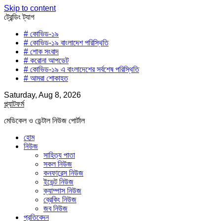
Skip to content
ট্রেন্ডিং ট্যাগ
# কোভিড-১৯
# কোভিড-১৯ বাংলাদেশ পরিস্থিতি
# শোক সংবাদ
# করোনা আপডেট
# কোভিড-১৯ এ বাংলাদেশের সর্বশেষ পরিস্থিতি
# আমরা শোকাহত
Saturday, Aug 8, 2026
প্ল্যাটফর্ম
মেডিকেল ও ডেন্টাল নিউজ পোর্টাল
হোম
নিউজ
সাহিত্য পাতা
সকল নিউজ
কনফারেন্স নিউজ
ইভেন্ট নিউজ
ক্যাম্পাস নিউজ
ব্রেকিং নিউজ
জব নিউজ
প্রতিবেদন