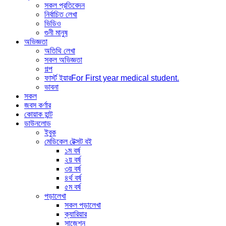
সকল প্রতিবেদন
নির্বাচিত লেখা
ভিডিও
গুনী মানুষ
অভিজ্ঞতা
অতিথি লেখা
সকল অভিজ্ঞতা
গল্প
ফার্স্ট ইয়ার
For First year medical student.
ভাবনা
সকল
জবস কর্ণার
কোয়াক হান্ট
ডাউনলোড
ইবুক
মেডিকেল টেক্সট বই
১ম বর্ষ
২য় বর্ষ
৩য় বর্ষ
৪র্থ বর্ষ
৫ম বর্ষ
পড়ালেখা
সকল পড়ালেখা
ক্যারিয়ার
সাজেশন