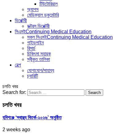
টিউটোরিয়াল
অ্যাপস
মেডিক্যাল ডকুমেন্টারি
ডিরেক্টরী
ডক্টরস ডিরেক্টরী
সিএমই
Continuing Medical Education
সকল সিএমই
Continuing Medical Education
গাইডলাইন
রিসার্চ
চিকিৎসা সহায়ক
স্বীকৃত তালিকা
হেল্প
যোগাযোগ/সাহায্য
চ্যারিটি
চলতি খবর
Search for:
চলতি খবর
হবিগঞ্জে ‘স্বাস্থ্য বিতর্ক-২০২৬’ অনুষ্ঠিত
2 weeks ago