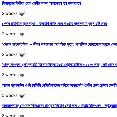
সিঙ্গাপুরের ফিরিয়ে দেয়া রোগীর সফল অপারেশন হল বাংলাদেশে
2 weeks ago
খেলার মাঝখানে বুকে ব্যথা—হৃদরোগ নাকি হেরে যাওয়ার দুশ্চিন্তা? খুঁজুন ৫টি বিষয়
2 weeks ago
‘জেকে লাইফস্টাইল’ – জীবন বদলানোর নামে নীরব মৃত্যু; সামাজিক যোগাযোগমাধ্যমে ফ
2 weeks ago
‘খাদ্য সম্পূরক’ (সাপ্লিমেন্ট) হিসেবে বিক্রি হওয়া প্রোবায়োটিকে ৬০০% লাভ, নেই কোন 
3 weeks ago
অবৈধ প্র‍্যাকটিস ও বিএমডিসি রেজিষ্ট্রেশনের দাবিতে জনদুর্ভোগ তৈরির চেষ্টা ডেন্টাল টেকন
3 weeks ago
অনতিবিলম্বে স্পেশাল বিসিএসের মাধ্যমে নিয়োগ দেয়া হবে ৫ হাজার চিকিৎসক : স্বাস্থ্যমন্ত্
3 weeks ago