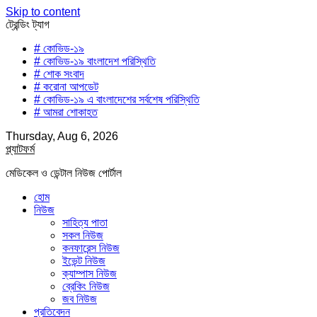
Skip to content
ট্রেন্ডিং ট্যাগ
# কোভিড-১৯
# কোভিড-১৯ বাংলাদেশ পরিস্থিতি
# শোক সংবাদ
# করোনা আপডেট
# কোভিড-১৯ এ বাংলাদেশের সর্বশেষ পরিস্থিতি
# আমরা শোকাহত
Thursday, Aug 6, 2026
প্ল্যাটফর্ম
মেডিকেল ও ডেন্টাল নিউজ পোর্টাল
হোম
নিউজ
সাহিত্য পাতা
সকল নিউজ
কনফারেন্স নিউজ
ইভেন্ট নিউজ
ক্যাম্পাস নিউজ
ব্রেকিং নিউজ
জব নিউজ
প্রতিবেদন