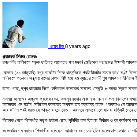
ওয়েব টিম
8 years ago
প্ল্যাটফর্ম নিউজ ডেস্কঃ
রাজধানীর মালিবাগে সড়ক দুর্ঘটনায় আনোয়ার খান মডার্ন মেডিকেল কলেজের শিক্ষার্থী আফসানা
রোববার (২০ জানুয়ারি) দুপুর বারোটার দিকে ধানমন্ডিতে প্রতিষ্ঠানটির সামনে আধা ঘণ্টা বিক
মালিবাগে গতকাল সন্ধ্যায় বাসের চাপায় পিষ্ট হয়ে ৭ম ব্যাচের মেধাবী মুখ আফসানা ইলিয়াস ই
জানা গেছে, দুপুর বারোটার দিকে মেডিকেল কলেজের সামনের ধানমন্ডি-৮ নম্বর সড়কে মানবব
এসময় কলেজের অধ্যক্ষ প্রফেসর ডা. ফজলুর রহমান এবং নাক, কান ও গলা বিভাগের সম্মানি
আনোয়ার খান মর্ডান মেডিকেল কলেজের অধ্যক্ষ তার বক্তব্যে বলেন, গতকালও যে আমা
আর ক’দিন পরই হয়ত সে ডাক্তার হয়ে যেত। অসময়ে এভাবে চলে যাওয়া সত্যিই মেনে নেও
বিক্ষোভ থেকে শিক্ষার্থীরা সড়ক দুর্ঘটনা রোধে সুনির্দিষ্ট বাস স্টপেজ নির্ধারণ ও তা কার্য
কলেজটির ৭ম ব্যাচের শিক্ষার্থীরা বলেছেন, আমাদের ব্যাচমেট ইতির রুহের মাগফেরাত 