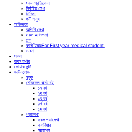
সকল প্রতিবেদন
নির্বাচিত লেখা
ভিডিও
গুনী মানুষ
অভিজ্ঞতা
অতিথি লেখা
সকল অভিজ্ঞতা
গল্প
ফার্স্ট ইয়ার
For First year medical student.
ভাবনা
সকল
জবস কর্ণার
কোয়াক হান্ট
ডাউনলোড
ইবুক
মেডিকেল টেক্সট বই
১ম বর্ষ
২য় বর্ষ
৩য় বর্ষ
৪র্থ বর্ষ
৫ম বর্ষ
পড়ালেখা
সকল পড়ালেখা
ক্যারিয়ার
সাজেশন