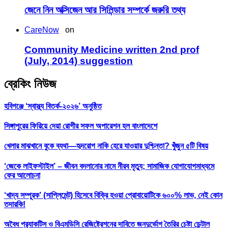
জেনে নিন অক্সিজেন আর সিলিন্ডার সম্পর্কে জরুরি তথ্য
CareNow
on
Community Medicine written 2nd prof
(July, 2014) suggestion
ব্রেকিং নিউজ
হবিগঞ্জে ‘স্বাস্থ্য বিতর্ক-২০২৬’ অনুষ্ঠিত
সিঙ্গাপুরের ফিরিয়ে দেয়া রোগীর সফল অপারেশন হল বাংলাদেশে
খেলার মাঝখানে বুকে ব্যথা—হৃদরোগ নাকি হেরে যাওয়ার দুশ্চিন্তা? খুঁজুন ৫টি বিষয়
‘জেকে লাইফস্টাইল’ – জীবন বদলানোর নামে নীরব মৃত্যু; সামাজিক যোগাযোগমাধ্যমে
ফের আলোচনা
‘খাদ্য সম্পূরক’ (সাপ্লিমেন্ট) হিসেবে বিক্রি হওয়া প্রোবায়োটিকে ৬০০% লাভ, নেই কোন
তদারকি!
অবৈধ প্র‍্যাকটিস ও বিএমডিসি রেজিষ্ট্রেশনের দাবিতে জনদুর্ভোগ তৈরির চেষ্টা ডেন্টাল