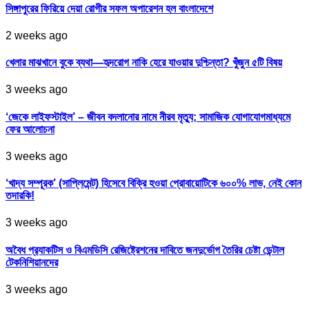
সিঙ্গাপুরের ফিরিয়ে দেয়া রোগীর সফল অপারেশন হল বাংলাদেশে
2 weeks ago
খেলার মাঝখানে বুকে ব্যথা—হৃদরোগ নাকি হেরে যাওয়ার দুশ্চিন্তা? খুঁজুন ৫টি বিষয়
3 weeks ago
‘জেকে লাইফস্টাইল’ – জীবন বদলানোর নামে নীরব মৃত্যু; সামাজিক যোগাযোগমাধ্যমে
ফের আলোচনা
3 weeks ago
‘খাদ্য সম্পূরক’ (সাপ্লিমেন্ট) হিসেবে বিক্রি হওয়া প্রোবায়োটিকে ৬০০% লাভ, নেই কোন
তদারকি!
3 weeks ago
অবৈধ প্র‍্যাকটিস ও বিএমডিসি রেজিষ্ট্রেশনের দাবিতে জনদুর্ভোগ তৈরির চেষ্টা ডেন্টাল
টেকনিশিয়ানদের
3 weeks ago