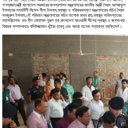
গণপ্রজাতন্ত্রী বাংলাদেশ সরকারের জনপ্রশাসন মন্ত্রণালয়ের মাননীয় মন্ত্রী সৈয়দ আশরাফুল
ই
সলামের সহধর্মিণী মিসেস শীলা ইসলাম,
স্বাস্থ্য ও পরিবারকল্যাণ মন্ত্রণালয়ের সচিব সৈয়দ
মনজুরুল ইসলাম,নৌ পরিবহন মন্ত্রণালয়ের সচিব অশোক মাধব রায়,স্বাস্থ্য অধিদপ্তরের
মহাপরিচালক ডাঃ দীন মোহাম্মদ নুরুল হক,বাংলাদেশ আওয়ামী লীগের স্বাস্থ্য ও জনসংখ্যা
বিষয়ক সম্পাদক
ডাঃ বদিউজ্জামান ভূঁইয়া ডাবলু এবং আরো অনেক গন্যমান্য ব্যক্তিবর্গ।