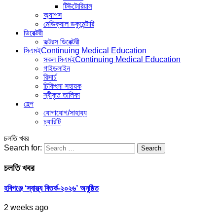
টিউটোরিয়াল
অ্যাপস
মেডিক্যাল ডকুমেন্টারি
ডিরেক্টরী
ডক্টরস ডিরেক্টরী
সিএমই
Continuing Medical Education
সকল সিএমই
Continuing Medical Education
গাইডলাইন
রিসার্চ
চিকিৎসা সহায়ক
স্বীকৃত তালিকা
হেল্প
যোগাযোগ/সাহায্য
চ্যারিটি
চলতি খবর
Search for:
চলতি খবর
হবিগঞ্জে ‘স্বাস্থ্য বিতর্ক-২০২৬’ অনুষ্ঠিত
2 weeks ago