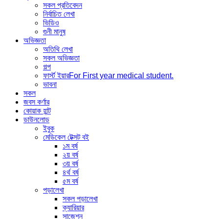
সকল প্রতিবেদন
নির্বাচিত লেখা
ভিডিও
গুনী মানুষ
অভিজ্ঞতা
অতিথি লেখা
সকল অভিজ্ঞতা
গল্প
ফার্স্ট ইয়ার
For First year medical student.
ভাবনা
সকল
জবস কর্ণার
কোয়াক হান্ট
ডাউনলোড
ইবুক
মেডিকেল টেক্সট বই
১ম বর্ষ
২য় বর্ষ
৩য় বর্ষ
৪র্থ বর্ষ
৫ম বর্ষ
পড়ালেখা
সকল পড়ালেখা
ক্যারিয়ার
সাজেশন