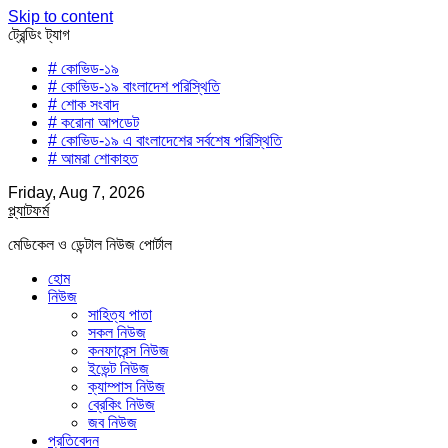
Skip to content
ট্রেন্ডিং ট্যাগ
# কোভিড-১৯
# কোভিড-১৯ বাংলাদেশ পরিস্থিতি
# শোক সংবাদ
# করোনা আপডেট
# কোভিড-১৯ এ বাংলাদেশের সর্বশেষ পরিস্থিতি
# আমরা শোকাহত
Friday, Aug 7, 2026
প্ল্যাটফর্ম
মেডিকেল ও ডেন্টাল নিউজ পোর্টাল
হোম
নিউজ
সাহিত্য পাতা
সকল নিউজ
কনফারেন্স নিউজ
ইভেন্ট নিউজ
ক্যাম্পাস নিউজ
ব্রেকিং নিউজ
জব নিউজ
প্রতিবেদন