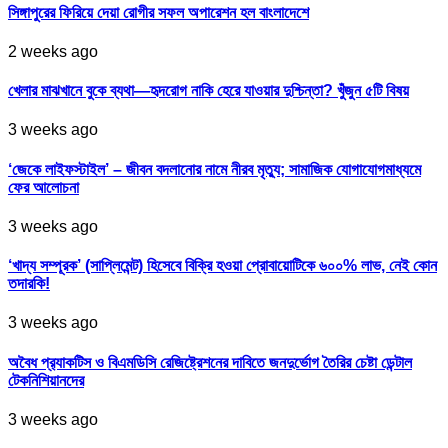
সিঙ্গাপুরের ফিরিয়ে দেয়া রোগীর সফল অপারেশন হল বাংলাদেশে
2 weeks ago
খেলার মাঝখানে বুকে ব্যথা—হৃদরোগ নাকি হেরে যাওয়ার দুশ্চিন্তা? খুঁজুন ৫টি বিষয়
3 weeks ago
‘জেকে লাইফস্টাইল’ – জীবন বদলানোর নামে নীরব মৃত্যু; সামাজিক যোগাযোগমাধ্যমে
ফের আলোচনা
3 weeks ago
‘খাদ্য সম্পূরক’ (সাপ্লিমেন্ট) হিসেবে বিক্রি হওয়া প্রোবায়োটিকে ৬০০% লাভ, নেই কোন
তদারকি!
3 weeks ago
অবৈধ প্র‍্যাকটিস ও বিএমডিসি রেজিষ্ট্রেশনের দাবিতে জনদুর্ভোগ তৈরির চেষ্টা ডেন্টাল
টেকনিশিয়ানদের
3 weeks ago