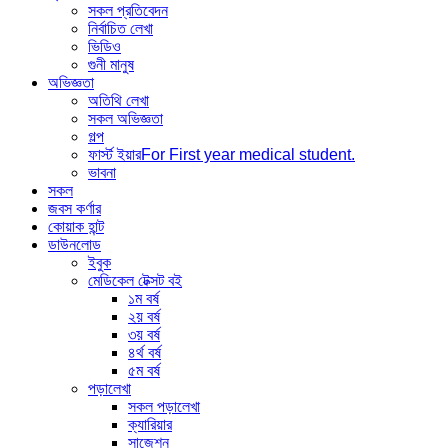
সকল প্রতিবেদন
নির্বাচিত লেখা
ভিডিও
গুনী মানুষ
অভিজ্ঞতা
অতিথি লেখা
সকল অভিজ্ঞতা
গল্প
ফার্স্ট ইয়ার
For First year medical student.
ভাবনা
সকল
জবস কর্ণার
কোয়াক হান্ট
ডাউনলোড
ইবুক
মেডিকেল টেক্সট বই
১ম বর্ষ
২য় বর্ষ
৩য় বর্ষ
৪র্থ বর্ষ
৫ম বর্ষ
পড়ালেখা
সকল পড়ালেখা
ক্যারিয়ার
সাজেশন