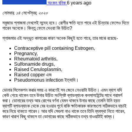
অংকন বনিক
6 years ago
সোমবার, ১৪ সেপ্টেম্বর, ২০২০
সবুজাভ প্লাজমা দেখলেই সন্দেহ হবে। রোগীর ক্ষতি হতে পারে এই চিন্তায় ফেলেও দিতে
পারেন অনেকে। কিন্তু ফেলে দেওয়া কি উচিত?
প্লাজমার এই অদ্ভুত কালারের কারণ অনেক কিছুই হতে পারে, তার মাঝে রয়েছে-
Contraceptive pill containing Estrogen,
Pregnancy,
Rheumatoid arthritis,
Sulfonamide drugs,
Raised Ceruloplasmin,
Raised copper এবং
Pseudomonus infection ইত্যাদি।
ডোনার সিলেকশন করার সময় এ কারণেই সব জেনে নেওয়াটা উচিত। এমন ব্যাগ যদি
কেউ পেয়ে থাকেন তবে উনার উচিত সংশ্লিষ্ট ব্লাডব্যাংক কনসালটেন্টের সাথে পরামর্শ
করা। ডোনারের তথ্য আর রোগের বর্ণনা যেমন থাকবে উনার কাছে তেমনি উনি হয়ত
ব্যাগটি ব্লাডব্যাংক থেকে বের হওয়ার পূর্বে বাকি ক্ষতিকারক কারণগুলো সঠিকভাবে যাচাই
করে নিয়ে থাকতে পারেন। আর যদি সেগুলা নাও থাকে তবে তিনি ব্যবস্থা নিতে পারেন,
কারণ খারাপ কিছু থাকলে তা ডোনারের কাছে সঠিকভাবে তথ্য যাওয়াটাই কাম্য।