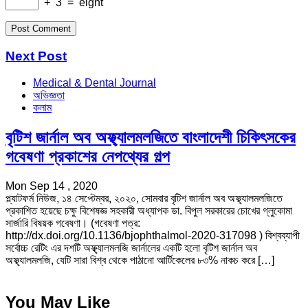
+
3
=
eight
Next Post
Medical & Dental Journal
অভিজ্ঞতা
কলাম
বৃটিশ জার্নাল অব অফ্থ্যালমলজিতে বাংলাদেশী চিকিৎসকের
গবেষণা প্রকাশের নেপথ্যের গল্প
Mon Sep 14 , 2020
প্ল্যাটফর্ম নিউজ, ১৪ সেপ্টেম্বর, ২০২০, সোমবার বৃটিশ জার্নাল অব অফ্থ্যালমলজিতে
প্রকাশিত হয়েছে চক্ষু বিশেষজ্ঞ সহকারী অধ্যাপক ডা. বিপুল সরকারের চোখের গ্লুকোমা
সার্জারি বিষয়ক গবেষণা। (গবেষণা পত্র:
http://dx.doi.org/10.1136/bjophthalmol-2020-317098 ) বিশ্বব্যাপী
সর্বোচ্চ রেটিং এর দশটি অফ্থ্যালমলজি জার্নালের একটি হলো বৃটিশ জার্নাল অব
অফ্থ্যালমলজি, যেটি সারা বিশ্ব থেকে পাঠানো আর্টিকেলের ৮৩% নাকচ করে […]
You May Like