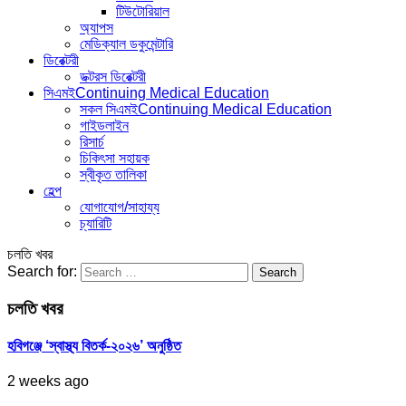
টিউটোরিয়াল
অ্যাপস
মেডিক্যাল ডকুমেন্টারি
ডিরেক্টরী
ডক্টরস ডিরেক্টরী
সিএমই
Continuing Medical Education
সকল সিএমই
Continuing Medical Education
গাইডলাইন
রিসার্চ
চিকিৎসা সহায়ক
স্বীকৃত তালিকা
হেল্প
যোগাযোগ/সাহায্য
চ্যারিটি
চলতি খবর
Search for:
চলতি খবর
হবিগঞ্জে ‘স্বাস্থ্য বিতর্ক-২০২৬’ অনুষ্ঠিত
2 weeks ago