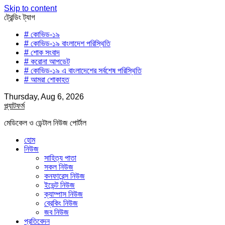
Skip to content
ট্রেন্ডিং ট্যাগ
# কোভিড-১৯
# কোভিড-১৯ বাংলাদেশ পরিস্থিতি
# শোক সংবাদ
# করোনা আপডেট
# কোভিড-১৯ এ বাংলাদেশের সর্বশেষ পরিস্থিতি
# আমরা শোকাহত
Thursday, Aug 6, 2026
প্ল্যাটফর্ম
মেডিকেল ও ডেন্টাল নিউজ পোর্টাল
হোম
নিউজ
সাহিত্য পাতা
সকল নিউজ
কনফারেন্স নিউজ
ইভেন্ট নিউজ
ক্যাম্পাস নিউজ
ব্রেকিং নিউজ
জব নিউজ
প্রতিবেদন