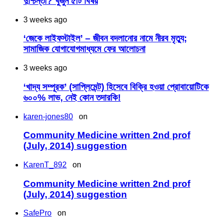
দুশ্চিন্তা? খুঁজুন ৫টি বিষয়
3 weeks ago
‘জেকে লাইফস্টাইল’ – জীবন বদলানোর নামে নীরব মৃত্যু;
সামাজিক যোগাযোগমাধ্যমে ফের আলোচনা
3 weeks ago
‘খাদ্য সম্পূরক’ (সাপ্লিমেন্ট) হিসেবে বিক্রি হওয়া প্রোবায়োটিকে
৬০০% লাভ, নেই কোন তদারকি!
karen-jones80
on
Community Medicine written 2nd prof
(July, 2014) suggestion
KarenT_892
on
Community Medicine written 2nd prof
(July, 2014) suggestion
SafePro
on