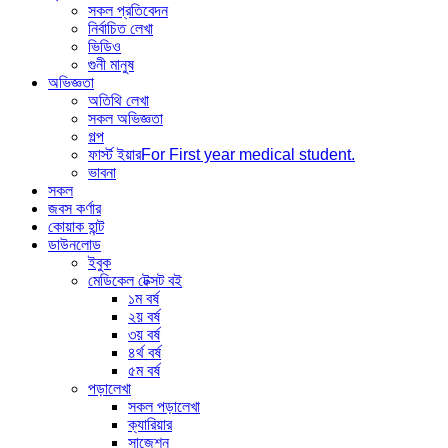
সকল প্রতিবেদন
নির্বাচিত লেখা
ভিডিও
গুনী মানুষ
অভিজ্ঞতা
অতিথি লেখা
সকল অভিজ্ঞতা
গল্প
ফার্স্ট ইয়ার
For First year medical student.
ভাবনা
সকল
জবস কর্ণার
কোয়াক হান্ট
ডাউনলোড
ইবুক
মেডিকেল টেক্সট বই
১ম বর্ষ
২য় বর্ষ
৩য় বর্ষ
৪র্থ বর্ষ
৫ম বর্ষ
পড়ালেখা
সকল পড়ালেখা
ক্যারিয়ার
সাজেশন