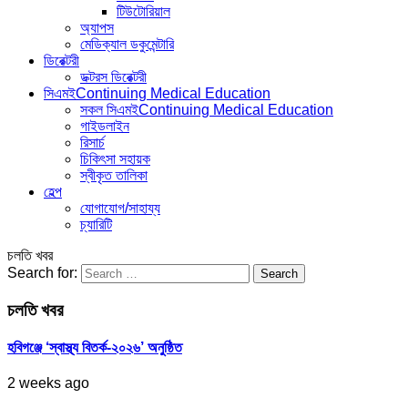
টিউটোরিয়াল
অ্যাপস
মেডিক্যাল ডকুমেন্টারি
ডিরেক্টরী
ডক্টরস ডিরেক্টরী
সিএমই
Continuing Medical Education
সকল সিএমই
Continuing Medical Education
গাইডলাইন
রিসার্চ
চিকিৎসা সহায়ক
স্বীকৃত তালিকা
হেল্প
যোগাযোগ/সাহায্য
চ্যারিটি
চলতি খবর
Search for:
চলতি খবর
হবিগঞ্জে ‘স্বাস্থ্য বিতর্ক-২০২৬’ অনুষ্ঠিত
2 weeks ago