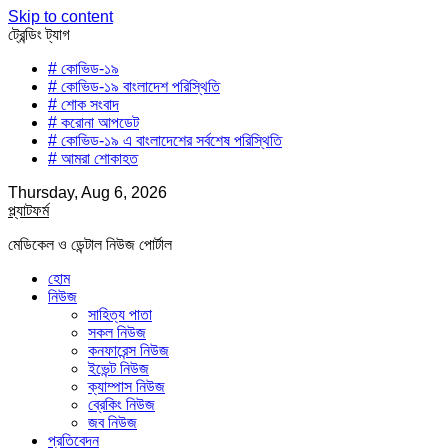
Skip to content
ট্রেন্ডিং ট্যাগ
# কোভিড-১৯
# কোভিড-১৯ বাংলাদেশ পরিস্থিতি
# শোক সংবাদ
# করোনা আপডেট
# কোভিড-১৯ এ বাংলাদেশের সর্বশেষ পরিস্থিতি
# আমরা শোকাহত
Thursday, Aug 6, 2026
প্ল্যাটফর্ম
মেডিকেল ও ডেন্টাল নিউজ পোর্টাল
হোম
নিউজ
সাহিত্য পাতা
সকল নিউজ
কনফারেন্স নিউজ
ইভেন্ট নিউজ
ক্যাম্পাস নিউজ
ব্রেকিং নিউজ
জব নিউজ
প্রতিবেদন