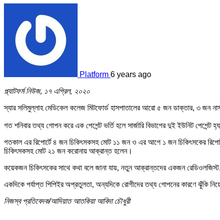
Platform
6 years ago
প্ল্যাটফর্ম নিউজ, ১৭ এপ্রিল, ২০২০
স্যার সলিমুল্লাহ মেডিকেল কলেজ মিটফোর্ড হাসপাতালের আরো ৫ জন ডাক্তার, ৩ জন নার
গত শনিবার তথ্য গোপন করে এক পেশেন্ট ভর্তি হলে সার্জারি বিভাগের দুই ইউনিট পেশেন্ট 
গতকাল এর রিপোর্টে ৪ জন চিকিৎসকসহ মোট ১১ জন ও এর আগে ১ জন চিকিৎসকের রিপোর্
চিকিৎসকসহ মোট ২১ জন করোনায় আক্রান্ত হলেন।
কয়েকজন চিকিৎসকের সাথে কথা বলে জানা যায়, নতুন আক্রান্তদের একজন রেডিওলজিস্ট, 
একদিকে পর্যাপ্ত পিপিইর অপ্রতুলতা, অন্যদিকে রোগীদের তথ্য গোপনের কারণে ঝুঁকি নি
নিজস্ব প্রতিবেদক/আদিয়াত আতকিয়া আবিদা চৌধুরী