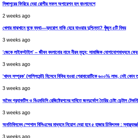
সিঙ্গাপুরের ফিরিয়ে দেয়া রোগীর সফল অপারেশন হল বাংলাদেশে
2 weeks ago
খেলার মাঝখানে বুকে ব্যথা—হৃদরোগ নাকি হেরে যাওয়ার দুশ্চিন্তা? খুঁজুন ৫টি বিষয়
3 weeks ago
‘জেকে লাইফস্টাইল’ – জীবন বদলানোর নামে নীরব মৃত্যু; সামাজিক যোগাযোগমাধ্যমে ফ
3 weeks ago
‘খাদ্য সম্পূরক’ (সাপ্লিমেন্ট) হিসেবে বিক্রি হওয়া প্রোবায়োটিকে ৬০০% লাভ, নেই কোন 
3 weeks ago
অবৈধ প্র‍্যাকটিস ও বিএমডিসি রেজিষ্ট্রেশনের দাবিতে জনদুর্ভোগ তৈরির চেষ্টা ডেন্টাল টেকন
3 weeks ago
অনতিবিলম্বে স্পেশাল বিসিএসের মাধ্যমে নিয়োগ দেয়া হবে ৫ হাজার চিকিৎসক : স্বাস্থ্যমন্ত্
3 weeks ago