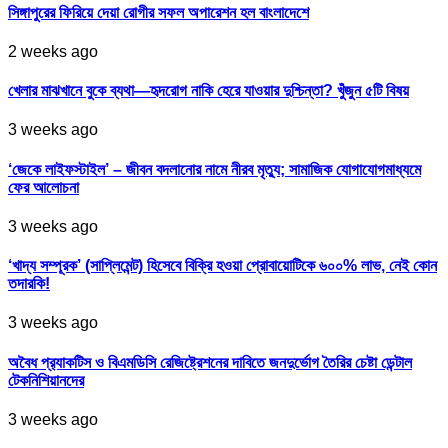
সিঙ্গাপুরের ফিরিয়ে দেয়া রোগীর সফল অপারেশন হল বাংলাদেশে
2 weeks ago
খেলার মাঝখানে বুকে ব্যথা—হৃদরোগ নাকি হেরে যাওয়ার দুশ্চিন্তা? খুঁজুন ৫টি বিষয়
3 weeks ago
‘জেকে লাইফস্টাইল’ – জীবন বদলানোর নামে নীরব মৃত্যু; সামাজিক যোগাযোগমাধ্যমে
ফের আলোচনা
3 weeks ago
‘খাদ্য সম্পূরক’ (সাপ্লিমেন্ট) হিসেবে বিক্রি হওয়া প্রোবায়োটিকে ৬০০% লাভ, নেই কোন
তদারকি!
3 weeks ago
অবৈধ প্র‍্যাকটিস ও বিএমডিসি রেজিষ্ট্রেশনের দাবিতে জনদুর্ভোগ তৈরির চেষ্টা ডেন্টাল
টেকনিশিয়ানদের
3 weeks ago