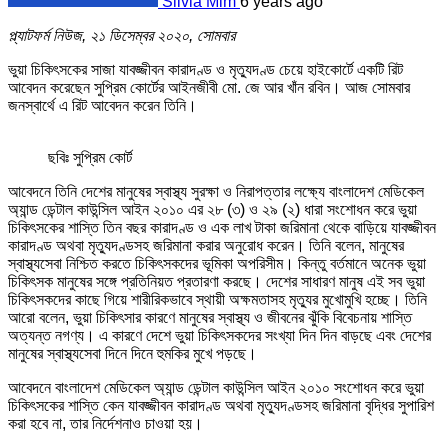
Silvia Mim
6 years ago
প্ল্যাটফর্ম নিউজ, ২১ ডিসেম্বর ২০২০, সোমবার
ভুয়া চিকিৎসকের সাজা যাবজ্জীবন কারাদণ্ড ও মৃত্যুদণ্ড চেয়ে হাইকোর্টে একটি রিট
আবেদন করেছেন সুপ্রিম কোর্টের আইনজীবী মো. জে আর খাঁন রবিন। আজ সোমবার
জনস্বার্থে এ রিট আবেদন করেন তিনি।
ছবিঃ সুপ্রিম কোর্ট
আবেদনে তিনি দেশের মানুষের স্বাস্থ্য সুরক্ষা ও নিরাপত্তার লক্ষ্যে বাংলাদেশ মেডিকেল
অ্যান্ড ডেন্টাল কাউন্সিল আইন ২০১০ এর ২৮ (৩) ও ২৯ (২) ধারা সংশোধন করে ভুয়া
চিকিৎসকের শাস্তি তিন বছর কারাদণ্ড ও এক লাখ টাকা জরিমানা থেকে বাড়িয়ে যাবজ্জীবন
কারাদণ্ড অথবা মৃত্যুদণ্ডসহ জরিমানা করার অনুরোধ করেন। তিনি বলেন, মানুষের
স্বাস্থ্যসেবা নিশ্চিত করতে চিকিৎসকদের ভূমিকা অপরিসীম। কিন্তু বর্তমানে অনেক ভুয়া
চিকিৎসক মানুষের সঙ্গে প্রতিনিয়ত প্রতারণা করছে। দেশের সাধারণ মানুষ এই সব ভুয়া
চিকিৎসকদের কাছে গিয়ে শারীরিকভাবে স্থায়ী অক্ষমতাসহ মৃত্যুর মুখোমুখি হচ্ছে। তিনি
আরো বলেন, ভুয়া চিকিৎসার কারণে মানুষের স্বাস্থ্য ও জীবনের ঝুঁকি বিবেচনায় শাস্তি
অত্যন্ত নগণ্য। এ কারণে দেশে ভুয়া চিকিৎসকদের সংখ্যা দিন দিন বাড়ছে এবং দেশের
মানুষের স্বাস্থ্যসেবা দিনে দিনে হুমকির মুখে পড়ছে।
আবেদনে বাংলাদেশ মেডিকেল অ্যান্ড ডেন্টাল কাউন্সিল আইন ২০১০ সংশোধন করে ভুয়া
চিকিৎসকের শাস্তি কেন যাবজ্জীবন কারাদণ্ড অথবা মৃত্যুদণ্ডসহ জরিমানা বৃদ্ধির সুপারিশ
করা হবে না, তার নির্দেশনাও চাওয়া হয়।