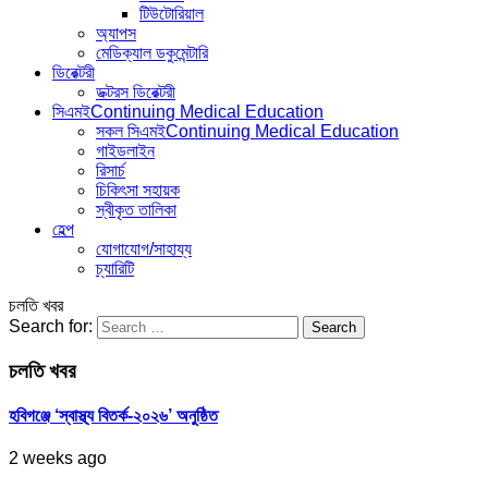
টিউটোরিয়াল
অ্যাপস
মেডিক্যাল ডকুমেন্টারি
ডিরেক্টরী
ডক্টরস ডিরেক্টরী
সিএমই
Continuing Medical Education
সকল সিএমই
Continuing Medical Education
গাইডলাইন
রিসার্চ
চিকিৎসা সহায়ক
স্বীকৃত তালিকা
হেল্প
যোগাযোগ/সাহায্য
চ্যারিটি
চলতি খবর
Search for:
চলতি খবর
হবিগঞ্জে ‘স্বাস্থ্য বিতর্ক-২০২৬’ অনুষ্ঠিত
2 weeks ago