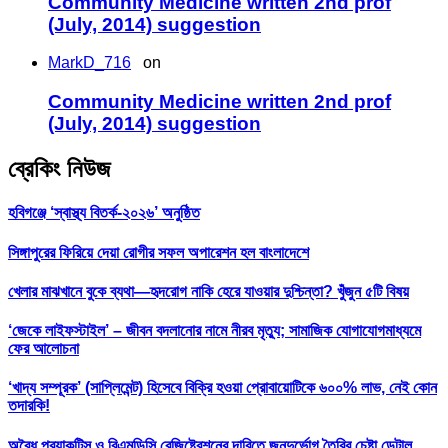
Community Medicine written 2nd prof
(July, 2014) suggestion
MarkD_716
on
Community Medicine written 2nd prof
(July, 2014) suggestion
ব্রেকিং নিউজ
হবিগঞ্জে ‘স্বাস্থ্য বিতর্ক-২০২৬’ অনুষ্ঠিত
সিঙ্গাপুরের ফিরিয়ে দেয়া রোগীর সফল অপারেশন হল বাংলাদেশে
খেলার মাঝখানে বুকে ব্যথা—হৃদরোগ নাকি হেরে যাওয়ার দুশ্চিন্তা? খুঁজুন ৫টি বিষয়
‘জেকে লাইফস্টাইল’ – জীবন বদলানোর নামে নীরব মৃত্যু; সামাজিক যোগাযোগমাধ্যমে
ফের আলোচনা
‘খাদ্য সম্পূরক’ (সাপ্লিমেন্ট) হিসেবে বিক্রি হওয়া প্রোবায়োটিকে ৬০০% লাভ, নেই কোন
তদারকি!
অবৈধ প্র‍্যাকটিস ও বিএমডিসি রেজিষ্ট্রেশনের দাবিতে জনদুর্ভোগ তৈরির চেষ্টা ডেন্টাল