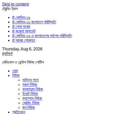
Skip to content
ট্রেন্ডিং ট্যাগ
# কোভিড-১৯
# কোভিড-১৯ বাংলাদেশ পরিস্থিতি
# শোক সংবাদ
# করোনা আপডেট
# কোভিড-১৯ এ বাংলাদেশের সর্বশেষ পরিস্থিতি
# আমরা শোকাহত
Thursday, Aug 6, 2026
প্ল্যাটফর্ম
মেডিকেল ও ডেন্টাল নিউজ পোর্টাল
হোম
নিউজ
সাহিত্য পাতা
সকল নিউজ
কনফারেন্স নিউজ
ইভেন্ট নিউজ
ক্যাম্পাস নিউজ
ব্রেকিং নিউজ
জব নিউজ
প্রতিবেদন