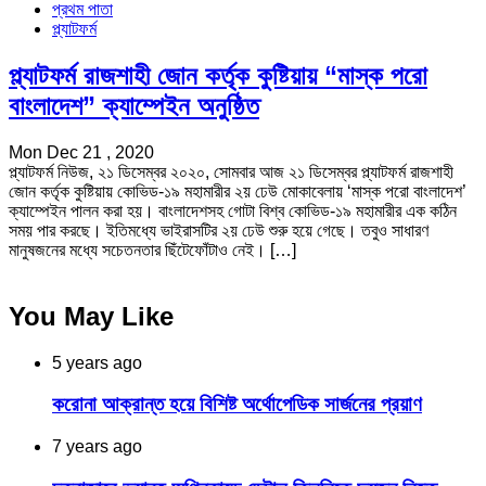
প্রথম পাতা
প্ল্যাটফর্ম
প্ল্যাটফর্ম রাজশাহী জোন কর্তৃক কুষ্টিয়ায় “মাস্ক পরো
বাংলাদেশ” ক্যাম্পেইন অনুষ্ঠিত
Mon Dec 21 , 2020
প্ল্যাটফর্ম নিউজ, ২১ ডিসেম্বর ২০২০, সোমবার আজ ২১ ডিসেম্বর প্ল্যাটফর্ম রাজশাহী
জোন কর্তৃক কুষ্টিয়ায় কোভিড-১৯ মহামারীর ২য় ঢেউ মোকাবেলায় ‘মাস্ক পরো বাংলাদেশ’
ক্যাম্পেইন পালন করা হয়। বাংলাদেশসহ গোটা বিশ্ব কোভিড-১৯ মহামারীর এক কঠিন
সময় পার করছে। ইতিমধ্যে ভাইরাসটির ২য় ঢেউ শুরু হয়ে গেছে। তবুও সাধারণ
মানুষজনের মধ্যে সচেতনতার ছিঁটেফোঁটাও নেই। […]
You May Like
5 years ago
করোনা আক্রান্ত হয়ে বিশিষ্ট অর্থোপেডিক সার্জনের প্রয়াণ
7 years ago