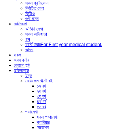
সকল প্রতিবেদন
নির্বাচিত লেখা
ভিডিও
গুনী মানুষ
অভিজ্ঞতা
অতিথি লেখা
সকল অভিজ্ঞতা
গল্প
ফার্স্ট ইয়ার
For First year medical student.
ভাবনা
সকল
জবস কর্ণার
কোয়াক হান্ট
ডাউনলোড
ইবুক
মেডিকেল টেক্সট বই
১ম বর্ষ
২য় বর্ষ
৩য় বর্ষ
৪র্থ বর্ষ
৫ম বর্ষ
পড়ালেখা
সকল পড়ালেখা
ক্যারিয়ার
সাজেশন