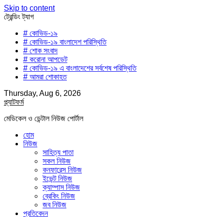
Skip to content
ট্রেন্ডিং ট্যাগ
# কোভিড-১৯
# কোভিড-১৯ বাংলাদেশ পরিস্থিতি
# শোক সংবাদ
# করোনা আপডেট
# কোভিড-১৯ এ বাংলাদেশের সর্বশেষ পরিস্থিতি
# আমরা শোকাহত
Thursday, Aug 6, 2026
প্ল্যাটফর্ম
মেডিকেল ও ডেন্টাল নিউজ পোর্টাল
হোম
নিউজ
সাহিত্য পাতা
সকল নিউজ
কনফারেন্স নিউজ
ইভেন্ট নিউজ
ক্যাম্পাস নিউজ
ব্রেকিং নিউজ
জব নিউজ
প্রতিবেদন