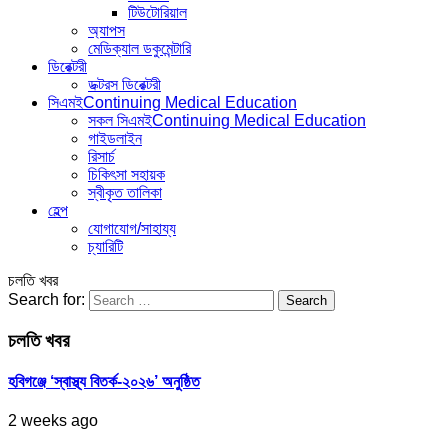
টিউটোরিয়াল
অ্যাপস
মেডিক্যাল ডকুমেন্টারি
ডিরেক্টরী
ডক্টরস ডিরেক্টরী
সিএমই
Continuing Medical Education
সকল সিএমই
Continuing Medical Education
গাইডলাইন
রিসার্চ
চিকিৎসা সহায়ক
স্বীকৃত তালিকা
হেল্প
যোগাযোগ/সাহায্য
চ্যারিটি
চলতি খবর
Search for:
চলতি খবর
হবিগঞ্জে ‘স্বাস্থ্য বিতর্ক-২০২৬’ অনুষ্ঠিত
2 weeks ago