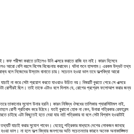
। কফ পরীক্ষা করাতে চাইলেও উনি এক্সরে করাতে রাজি হন নাই। কারন হিসেবে
 করলেও আরো বেশি বয়সে বিশেষ বিবেচনায় করাবেন। ঘটনা শুনে হাসলাম। এরকম উদ্ভট তথ্য
টো বাক্য বলে নিজেদের উস্তাদ বানাতে চায়। সচেতন হওয়া ভাল তবে অল্পবিদ্যা আরো
াচাই না করে সেটা প্রয়োগ করতে যাওয়াও উচিত নয়। বিষয়টি বুঝতে পেরে সে এক্সরে
ে ক্ষতিটা রোগীরই ছিল। তাই তাকে এটাও বলে দিলাম যে, রোগের প্রগ্রেস ফলোআপ করার জন্য
রে তাকানোর সুযোগ উনার হয়নি। কারন নিষিদ্ধ ঔষধের তালিকায় প্যারাসিটামল নাই,
াহলে রোগী প্রতিবাদ করে উঠবে। যতই বুঝানো হোক না কেন, উনারা পত্রিকার রেফারেন্স
তে চাইছে এটা কিছুতেই হতে দেয়া যায় না!! পত্রিকায় যা বলে সেটা বিশ্বাস হওয়াটাই
তথ্যটি যাচাই করার সুযোগ পাবেন। যেহেতু পত্রিকার মাধ্যমে দেশের লোকজন জানছে
হওয়া ভাল। না হলে অল্প বিদ্যায় জনগনের অতি সচেতনতার কারনে অনেক অনাকাঙ্ক্ষিত