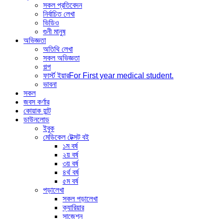
সকল প্রতিবেদন
নির্বাচিত লেখা
ভিডিও
গুনী মানুষ
অভিজ্ঞতা
অতিথি লেখা
সকল অভিজ্ঞতা
গল্প
ফার্স্ট ইয়ার
For First year medical student.
ভাবনা
সকল
জবস কর্ণার
কোয়াক হান্ট
ডাউনলোড
ইবুক
মেডিকেল টেক্সট বই
১ম বর্ষ
২য় বর্ষ
৩য় বর্ষ
৪র্থ বর্ষ
৫ম বর্ষ
পড়ালেখা
সকল পড়ালেখা
ক্যারিয়ার
সাজেশন