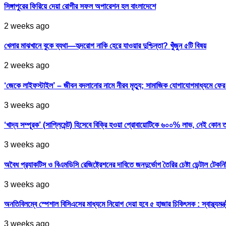
সিঙ্গাপুরের ফিরিয়ে দেয়া রোগীর সফল অপারেশন হল বাংলাদেশে
2 weeks ago
খেলার মাঝখানে বুকে ব্যথা—হৃদরোগ নাকি হেরে যাওয়ার দুশ্চিন্তা? খুঁজুন ৫টি বিষয়
2 weeks ago
‘জেকে লাইফস্টাইল’ – জীবন বদলানোর নামে নীরব মৃত্যু; সামাজিক যোগাযোগমাধ্যমে ফ
3 weeks ago
‘খাদ্য সম্পূরক’ (সাপ্লিমেন্ট) হিসেবে বিক্রি হওয়া প্রোবায়োটিকে ৬০০% লাভ, নেই কোন 
3 weeks ago
অবৈধ প্র‍্যাকটিস ও বিএমডিসি রেজিষ্ট্রেশনের দাবিতে জনদুর্ভোগ তৈরির চেষ্টা ডেন্টাল টেকন
3 weeks ago
অনতিবিলম্বে স্পেশাল বিসিএসের মাধ্যমে নিয়োগ দেয়া হবে ৫ হাজার চিকিৎসক : স্বাস্থ্যমন্ত্
3 weeks ago