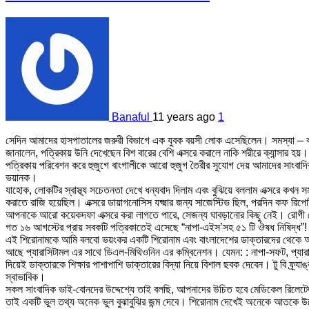
Banaful
11 years ago
1
সেদিন আমাদের হাসপাতালের জরুরী বিভাগে এক যুবক বয়সী লোক এসেছিলেন। সমস্যা – ক
জানালেন, পত্রিকায় উনি দেখেছেন বিশ বারের বেশি এক্সরে করালে নাকি শরীরে ক্যান্সার
পত্রিকায় পরিবেশন করে হুজুগে বাংগালীকে আরো হুজুগ তৈরীর সুযোগ দেয় আমাদের সাংবাদিক
ভয়ানক।
যাহোক, লোকটির স্বাস্থ্য সচেতনতা দেখে ধন্যবাদ দিলাম এবং বুঝিয়ে বললাম এক্সরে কখন
করাতে রাজি হয়েছিল। এক্সরে ডায়াগনোসিস যক্ষ্মার জন্য সাজেস্টিভ ছিল, পরদিন কফ রি
আপনাকে আরো কয়েকদফা এক্সরে করা লাগতে পারে, সেজন্য ঘাবড়ানোর কিছু নেই। রোগী ম
গত ১৬ আগস্টের প্রায় সবকটি পত্রিকাতেই এসেছে “নাপা-এইস’সহ ৫১ টি ঔষধ নিষিদ্ধ”!
এই শিরোনামকে আমি বলবো ভয়ংকর একটি শিরোনাম এবং বাংলাদেশের ডাক্তারদের থেকে আস্থ
আছে প্যারাসিটামল এর সাথে ডিএল-মিথিওনিন এর কম্বিনেশন। যেমন: : নাপা-সফট, প্যারা
দিয়েই ডাক্তারকে শিক্ষার পাশাপাশি ডাক্তারের বিদ্যা নিয়ে বিশাল ছবক দেবেন। টু বি ফ্র
স্বাভাবিক।
সকল সাংবাদিক ভাই-বোনদের উদ্দেশ্যে তাই বলছি, আপনাদের উচিত হবে মেডিকেল রিলেটে
তাই একটি ভুল তথ্য অনেক ভুল বুঝাবুঝির জন্ম দেবে। শিরোনাম দেখেই অনেকে আতকে উঠে