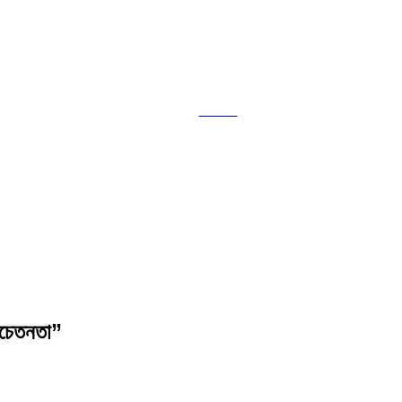
Tweet
চেতনতা
”