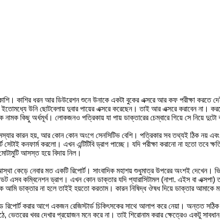
াশি। কাশির ধরন আর ডিউরেশন শুনে উনাকে একটা বুকের এক্সরে আর কফ পরীক্ষা করতে দেই
 হয়। ইতোমধ্যে উনি ছোটবেলায় দুবার পায়ের এক্সরে করেছেন। তাই আর এক্সরে করাবেন না।
 নামক কিছু অর্ধমূর্খ। লোকজনও পত্রিকায় যা পায় ডাক্তারের চেম্বারে গিয়ে সে নিয়ে দু
 সমস্যার কারন হয়, আর কোন কোন অংগে সেনসিটিভ বেশি। পত্রিকার সব তথ্যই ঠিক নয় এবং য
পোর্ট সেটাই কনফার্ম করলো। এখন এন্টিটিবি ড্রাগ পাচ্ছে। যদি পরীক্ষা করানো না হতো তব
োটামুটি আসস্ত হয়ে বিদায় নিল।
া কেড়ে নেবার মত একটি রিপোর্ট। সাংবাদিক মহাশয় শুধুমাত্র উপরের অংশই দেখেন। ভিত
ডট এসব কম্বিনেশন ড্রাগ। এখন কোন ডাক্তার যদি প্যারাসিটামল (নাপা. এইস বা এক্সপা) ত
্যাঙ্ক আমি ডাক্তার না হলে তাইই হয়তো করতাম। কারন নিষিদ্ধ ঔষধ দিয়ে ডাক্তার আমাকে মার
ড রিপোর্ট করার আগে একজন রেজিস্টার্ড চিকিৎসকের সাথে আলাপ করে নেয়া। অন্তত সঠিক 
, ভেতরের খবর দেখার প্রয়োজন মনে করে না। তাই শিরোনাম করার ক্ষেত্রেও একটু সাবধান 