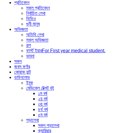
প্রতিবেদন
সকল প্রতিবেদন
নির্বাচিত লেখা
ভিডিও
গুনী মানুষ
অভিজ্ঞতা
অতিথি লেখা
সকল অভিজ্ঞতা
গল্প
ফার্স্ট ইয়ার
For First year medical student.
ভাবনা
সকল
জবস কর্ণার
কোয়াক হান্ট
ডাউনলোড
ইবুক
মেডিকেল টেক্সট বই
১ম বর্ষ
২য় বর্ষ
৩য় বর্ষ
৪র্থ বর্ষ
৫ম বর্ষ
পড়ালেখা
সকল পড়ালেখা
ক্যারিয়ার