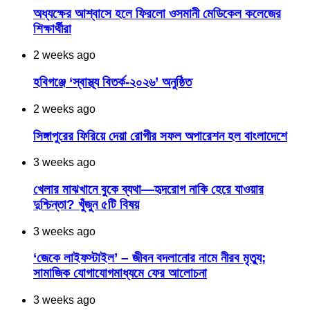
অধ্যক্ষের আশ্বাসে হলে ফিরলো ওসমানী মেডিকেল কলেজের
শিক্ষার্থীরা
2 weeks ago
হবিগঞ্জে ‘স্বাস্থ্য বিতর্ক-২০২৬’ অনুষ্ঠিত
2 weeks ago
সিঙ্গাপুরের ফিরিয়ে দেয়া রোগীর সফল অপারেশন হল বাংলাদেশে
3 weeks ago
খেলার মাঝখানে বুকে ব্যথা—হৃদরোগ নাকি হেরে যাওয়ার
দুশ্চিন্তা? খুঁজুন ৫টি বিষয়
3 weeks ago
‘জেকে লাইফস্টাইল’ – জীবন বদলানোর নামে নীরব মৃত্যু;
সামাজিক যোগাযোগমাধ্যমে ফের আলোচনা
3 weeks ago