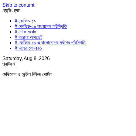
Skip to content
ট্রেন্ডিং ট্যাগ
# কোভিড-১৯
# কোভিড-১৯ বাংলাদেশ পরিস্থিতি
# শোক সংবাদ
# করোনা আপডেট
# কোভিড-১৯ এ বাংলাদেশের সর্বশেষ পরিস্থিতি
# আমরা শোকাহত
Saturday, Aug 8, 2026
প্ল্যাটফর্ম
মেডিকেল ও ডেন্টাল নিউজ পোর্টাল