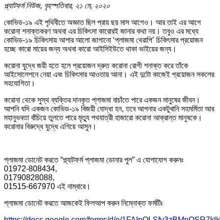
প্ল্যাটফর্ম নিউজ, বৃহস্পতিবার, ২১ মে, ২০২০
কোভিড-১৯ এই পৃথিবীতে অজ্ঞাত ছিল প্রায় ছয় মাস আগেও। আর তাই এর আগে
করোনা শনাক্তকরণ অথবা এর চিকিৎসা কারোরই জানার কথা নয়। তবুও এর মধ্যে
কোভিড-১৯ চিকিৎসায় আশার আলো জাগানো ‘প্লাজমা থেরাপি’ চিকিৎসার প্রয়োজন
হচ্ছে কারো মায়ের জন্য অথবা কারো আইসিইউতে থাকা ভাইয়ের জন্য।
করোনা যুদ্ধে জয়ী হতে হলে প্রয়োজন দ্রুত করোনা রোগী শনাক্ত করে তাঁকে
আইসোলেশনে নেয়া এবং চিকিৎসার আওতায় আনা। এই দুটো কাজেই প্রয়োজন সকলের
সহযোগিতা।
করোনা থেকে সুস্থ ব্যক্তির দানকৃত প্লাজমা বাচাঁতে পারে একজন মানুষের জীবন।
আপনি যদি একজন কোভিড-১৯ বিজয়ী যোদ্ধা হন, তবে আপনার একটুখানি সহমর্মিতা আর
মহানুভবতা বাঁচিয়ে তুলতে পারে মৃত্যু পথযাত্রী হাজারো করোনা আক্রান্ত মানুষকে।
করোনার বিরুদ্ধে যুদ্ধে এগিয়ে আসুন।
প্লাজমা ডোনেট করতে “প্ল্যাটফর্ম প্লাজমা ডোনার পুল” এ যোগাযোগ করুনঃ
01972-808434,
01790828088,
01515-667970 এই নাম্বারে।
প্লাজমা ডোনেট করতে আজকেই ফিলআপ করুন নিম্নোক্ত ফর্মটিঃ
https://docs.google.com/forms/d/e/1FAIpQLSfy3zBMnOSR