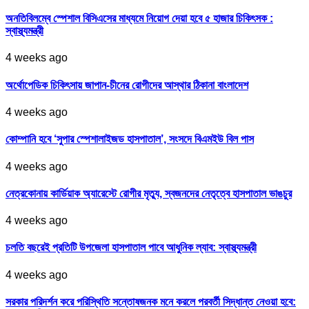
অনতিবিলম্বে স্পেশাল বিসিএসের মাধ্যমে নিয়োগ দেয়া হবে ৫ হাজার চিকিৎসক :
স্বাস্থ্যমন্ত্রী
4 weeks ago
অর্থোপেডিক চিকিৎসায় জাপান-চীনের রোগীদের আস্থার ঠিকানা বাংলাদেশ
4 weeks ago
কোম্পানি হবে ‘সুপার স্পেশালাইজড হাসপাতাল’, সংসদে বিএমইউ বিল পাস
4 weeks ago
নেত্রকোনায় কার্ডিয়াক অ্যারেস্টে রোগীর মৃত্যু, স্বজনদের নেতৃত্বে হাসপাতাল ভাঙচুর
4 weeks ago
চলতি বছরেই প্রতিটি উপজেলা হাসপাতাল পাবে আধুনিক ল্যাব: স্বাস্থ্যমন্ত্রী
4 weeks ago
সরকার পরিদর্শন করে পরিস্থিতি সন্তোষজনক মনে করলে পরবর্তী সিদ্ধান্ত নেওয়া হবে: