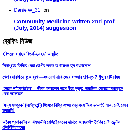
DanielW_31
on
Community Medicine written 2nd prof
(July, 2014) suggestion
ব্রেকিং নিউজ
হবিগঞ্জে ‘স্বাস্থ্য বিতর্ক-২০২৬’ অনুষ্ঠিত
সিঙ্গাপুরের ফিরিয়ে দেয়া রোগীর সফল অপারেশন হল বাংলাদেশে
খেলার মাঝখানে বুকে ব্যথা—হৃদরোগ নাকি হেরে যাওয়ার দুশ্চিন্তা? খুঁজুন ৫টি বিষয়
‘জেকে লাইফস্টাইল’ – জীবন বদলানোর নামে নীরব মৃত্যু; সামাজিক যোগাযোগমাধ্যমে
ফের আলোচনা
‘খাদ্য সম্পূরক’ (সাপ্লিমেন্ট) হিসেবে বিক্রি হওয়া প্রোবায়োটিকে ৬০০% লাভ, নেই কোন
তদারকি!
অবৈধ প্র‍্যাকটিস ও বিএমডিসি রেজিষ্ট্রেশনের দাবিতে জনদুর্ভোগ তৈরির চেষ্টা ডেন্টাল
টেকনিশিয়ানদের