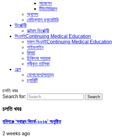
সাজেশন
টিউটোরিয়াল
অ্যাপস
মেডিক্যাল ডকুমেন্টারি
ডিরেক্টরী
ডক্টরস ডিরেক্টরী
সিএমই
Continuing Medical Education
সকল সিএমই
Continuing Medical Education
গাইডলাইন
রিসার্চ
চিকিৎসা সহায়ক
স্বীকৃত তালিকা
হেল্প
যোগাযোগ/সাহায্য
চ্যারিটি
চলতি খবর
Search for:
চলতি খবর
হবিগঞ্জে ‘স্বাস্থ্য বিতর্ক-২০২৬’ অনুষ্ঠিত
2 weeks ago