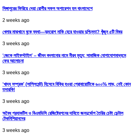
সিঙ্গাপুরের ফিরিয়ে দেয়া রোগীর সফল অপারেশন হল বাংলাদেশে
2 weeks ago
খেলার মাঝখানে বুকে ব্যথা—হৃদরোগ নাকি হেরে যাওয়ার দুশ্চিন্তা? খুঁজুন ৫টি বিষয়
3 weeks ago
‘জেকে লাইফস্টাইল’ – জীবন বদলানোর নামে নীরব মৃত্যু; সামাজিক যোগাযোগমাধ্যমে
ফের আলোচনা
3 weeks ago
‘খাদ্য সম্পূরক’ (সাপ্লিমেন্ট) হিসেবে বিক্রি হওয়া প্রোবায়োটিকে ৬০০% লাভ, নেই কোন
তদারকি!
3 weeks ago
অবৈধ প্র‍্যাকটিস ও বিএমডিসি রেজিষ্ট্রেশনের দাবিতে জনদুর্ভোগ তৈরির চেষ্টা ডেন্টাল
টেকনিশিয়ানদের
3 weeks ago