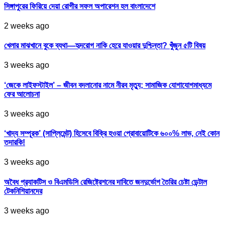
সিঙ্গাপুরের ফিরিয়ে দেয়া রোগীর সফল অপারেশন হল বাংলাদেশে
2 weeks ago
খেলার মাঝখানে বুকে ব্যথা—হৃদরোগ নাকি হেরে যাওয়ার দুশ্চিন্তা? খুঁজুন ৫টি বিষয়
3 weeks ago
‘জেকে লাইফস্টাইল’ – জীবন বদলানোর নামে নীরব মৃত্যু; সামাজিক যোগাযোগমাধ্যমে
ফের আলোচনা
3 weeks ago
‘খাদ্য সম্পূরক’ (সাপ্লিমেন্ট) হিসেবে বিক্রি হওয়া প্রোবায়োটিকে ৬০০% লাভ, নেই কোন
তদারকি!
3 weeks ago
অবৈধ প্র‍্যাকটিস ও বিএমডিসি রেজিষ্ট্রেশনের দাবিতে জনদুর্ভোগ তৈরির চেষ্টা ডেন্টাল
টেকনিশিয়ানদের
3 weeks ago