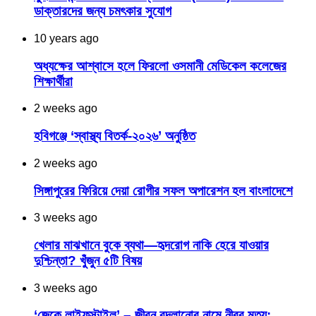
ডাক্তারদের জন্য চমৎকার সুযোগ
10 years ago
অধ্যক্ষের আশ্বাসে হলে ফিরলো ওসমানী মেডিকেল কলেজের
শিক্ষার্থীরা
2 weeks ago
হবিগঞ্জে ‘স্বাস্থ্য বিতর্ক-২০২৬’ অনুষ্ঠিত
2 weeks ago
সিঙ্গাপুরের ফিরিয়ে দেয়া রোগীর সফল অপারেশন হল বাংলাদেশে
3 weeks ago
খেলার মাঝখানে বুকে ব্যথা—হৃদরোগ নাকি হেরে যাওয়ার
দুশ্চিন্তা? খুঁজুন ৫টি বিষয়
3 weeks ago
‘জেকে লাইফস্টাইল’ – জীবন বদলানোর নামে নীরব মৃত্যু;