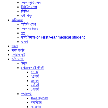
সকল প্রতিবেদন
নির্বাচিত লেখা
ভিডিও
গুনী মানুষ
অভিজ্ঞতা
অতিথি লেখা
সকল অভিজ্ঞতা
গল্প
ফার্স্ট ইয়ার
For First year medical student.
ভাবনা
সকল
জবস কর্ণার
কোয়াক হান্ট
ডাউনলোড
ইবুক
মেডিকেল টেক্সট বই
১ম বর্ষ
২য় বর্ষ
৩য় বর্ষ
৪র্থ বর্ষ
৫ম বর্ষ
পড়ালেখা
সকল পড়ালেখা
ক্যারিয়ার
সাজেশন