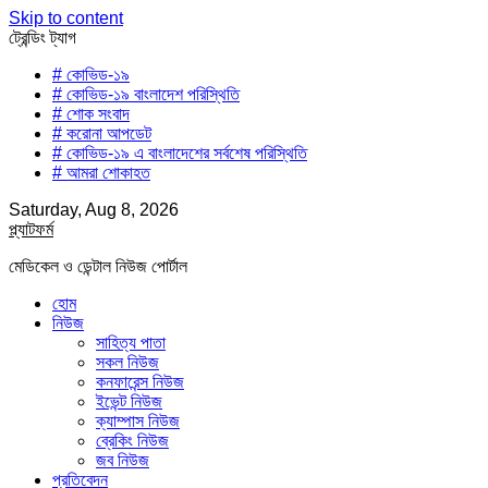
Skip to content
ট্রেন্ডিং ট্যাগ
# কোভিড-১৯
# কোভিড-১৯ বাংলাদেশ পরিস্থিতি
# শোক সংবাদ
# করোনা আপডেট
# কোভিড-১৯ এ বাংলাদেশের সর্বশেষ পরিস্থিতি
# আমরা শোকাহত
Saturday, Aug 8, 2026
প্ল্যাটফর্ম
মেডিকেল ও ডেন্টাল নিউজ পোর্টাল
হোম
নিউজ
সাহিত্য পাতা
সকল নিউজ
কনফারেন্স নিউজ
ইভেন্ট নিউজ
ক্যাম্পাস নিউজ
ব্রেকিং নিউজ
জব নিউজ
প্রতিবেদন