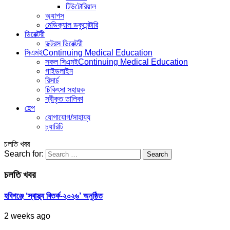
টিউটোরিয়াল
অ্যাপস
মেডিক্যাল ডকুমেন্টারি
ডিরেক্টরী
ডক্টরস ডিরেক্টরী
সিএমই
Continuing Medical Education
সকল সিএমই
Continuing Medical Education
গাইডলাইন
রিসার্চ
চিকিৎসা সহায়ক
স্বীকৃত তালিকা
হেল্প
যোগাযোগ/সাহায্য
চ্যারিটি
চলতি খবর
Search for:
চলতি খবর
হবিগঞ্জে ‘স্বাস্থ্য বিতর্ক-২০২৬’ অনুষ্ঠিত
2 weeks ago