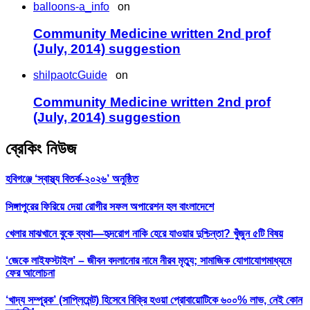
balloons-a_info
on
Community Medicine written 2nd prof
(July, 2014) suggestion
shilpaotcGuide
on
Community Medicine written 2nd prof
(July, 2014) suggestion
ব্রেকিং নিউজ
হবিগঞ্জে ‘স্বাস্থ্য বিতর্ক-২০২৬’ অনুষ্ঠিত
সিঙ্গাপুরের ফিরিয়ে দেয়া রোগীর সফল অপারেশন হল বাংলাদেশে
খেলার মাঝখানে বুকে ব্যথা—হৃদরোগ নাকি হেরে যাওয়ার দুশ্চিন্তা? খুঁজুন ৫টি বিষয়
‘জেকে লাইফস্টাইল’ – জীবন বদলানোর নামে নীরব মৃত্যু; সামাজিক যোগাযোগমাধ্যমে
ফের আলোচনা
‘খাদ্য সম্পূরক’ (সাপ্লিমেন্ট) হিসেবে বিক্রি হওয়া প্রোবায়োটিকে ৬০০% লাভ, নেই কোন