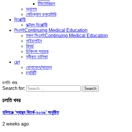
টিউটোরিয়াল
অ্যাপস
মেডিক্যাল ডকুমেন্টারি
ডিরেক্টরী
ডক্টরস ডিরেক্টরী
সিএমই
Continuing Medical Education
সকল সিএমই
Continuing Medical Education
গাইডলাইন
রিসার্চ
চিকিৎসা সহায়ক
স্বীকৃত তালিকা
হেল্প
যোগাযোগ/সাহায্য
চ্যারিটি
চলতি খবর
Search for:
চলতি খবর
হবিগঞ্জে ‘স্বাস্থ্য বিতর্ক-২০২৬’ অনুষ্ঠিত
2 weeks ago