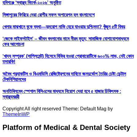
হবিগঞ্জে ‘স্বাস্থ্য বিতর্ক-২০২৬’ অনুষ্ঠিত
সিঙ্গাপুরের ফিরিয়ে দেয়া রোগীর সফল অপারেশন হল বাংলাদেশে
খেলার মাঝখানে বুকে ব্যথা—হৃদরোগ নাকি হেরে যাওয়ার দুশ্চিন্তা? খুঁজুন ৫টি বিষয়
‘জেকে লাইফস্টাইল’ – জীবন বদলানোর নামে নীরব মৃত্যু; সামাজিক যোগাযোগমাধ্যমে
ফের আলোচনা
‘খাদ্য সম্পূরক’ (সাপ্লিমেন্ট) হিসেবে বিক্রি হওয়া প্রোবায়োটিকে ৬০০% লাভ, নেই কোন
তদারকি!
অবৈধ প্র‍্যাকটিস ও বিএমডিসি রেজিষ্ট্রেশনের দাবিতে জনদুর্ভোগ তৈরির চেষ্টা ডেন্টাল
টেকনিশিয়ানদের
অনতিবিলম্বে স্পেশাল বিসিএসের মাধ্যমে নিয়োগ দেয়া হবে ৫ হাজার চিকিৎসক :
স্বাস্থ্যমন্ত্রী
Copyright All right reserved Theme: Default Mag by
ThemeInWP
Platform of Medical & Dental Society