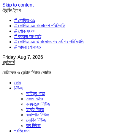
Skip to content
ট্রেন্ডিং ট্যাগ
# কোভিড-১৯
# কোভিড-১৯ বাংলাদেশ পরিস্থিতি
# শোক সংবাদ
# করোনা আপডেট
# কোভিড-১৯ এ বাংলাদেশের সর্বশেষ পরিস্থিতি
# আমরা শোকাহত
Friday, Aug 7, 2026
প্ল্যাটফর্ম
মেডিকেল ও ডেন্টাল নিউজ পোর্টাল
হোম
নিউজ
সাহিত্য পাতা
সকল নিউজ
কনফারেন্স নিউজ
ইভেন্ট নিউজ
ক্যাম্পাস নিউজ
ব্রেকিং নিউজ
জব নিউজ
প্রতিবেদন