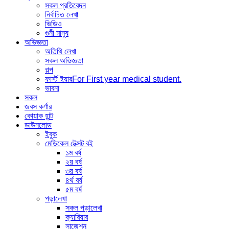
সকল প্রতিবেদন
নির্বাচিত লেখা
ভিডিও
গুনী মানুষ
অভিজ্ঞতা
অতিথি লেখা
সকল অভিজ্ঞতা
গল্প
ফার্স্ট ইয়ার
For First year medical student.
ভাবনা
সকল
জবস কর্ণার
কোয়াক হান্ট
ডাউনলোড
ইবুক
মেডিকেল টেক্সট বই
১ম বর্ষ
২য় বর্ষ
৩য় বর্ষ
৪র্থ বর্ষ
৫ম বর্ষ
পড়ালেখা
সকল পড়ালেখা
ক্যারিয়ার
সাজেশন