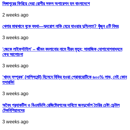
সিঙ্গাপুরের ফিরিয়ে দেয়া রোগীর সফল অপারেশন হল বাংলাদেশে
2 weeks ago
খেলার মাঝখানে বুকে ব্যথা—হৃদরোগ নাকি হেরে যাওয়ার দুশ্চিন্তা? খুঁজুন ৫টি বিষয়
3 weeks ago
‘জেকে লাইফস্টাইল’ – জীবন বদলানোর নামে নীরব মৃত্যু; সামাজিক যোগাযোগমাধ্যমে
ফের আলোচনা
3 weeks ago
‘খাদ্য সম্পূরক’ (সাপ্লিমেন্ট) হিসেবে বিক্রি হওয়া প্রোবায়োটিকে ৬০০% লাভ, নেই কোন
তদারকি!
3 weeks ago
অবৈধ প্র‍্যাকটিস ও বিএমডিসি রেজিষ্ট্রেশনের দাবিতে জনদুর্ভোগ তৈরির চেষ্টা ডেন্টাল
টেকনিশিয়ানদের
3 weeks ago