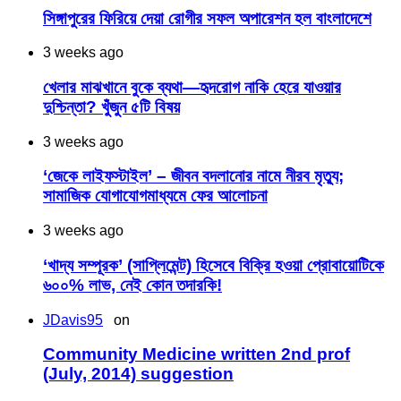
সিঙ্গাপুরের ফিরিয়ে দেয়া রোগীর সফল অপারেশন হল বাংলাদেশে
3 weeks ago
খেলার মাঝখানে বুকে ব্যথা—হৃদরোগ নাকি হেরে যাওয়ার
দুশ্চিন্তা? খুঁজুন ৫টি বিষয়
3 weeks ago
‘জেকে লাইফস্টাইল’ – জীবন বদলানোর নামে নীরব মৃত্যু;
সামাজিক যোগাযোগমাধ্যমে ফের আলোচনা
3 weeks ago
‘খাদ্য সম্পূরক’ (সাপ্লিমেন্ট) হিসেবে বিক্রি হওয়া প্রোবায়োটিকে
৬০০% লাভ, নেই কোন তদারকি!
JDavis95
on
Community Medicine written 2nd prof
(July, 2014) suggestion