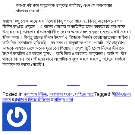
‘বাবা-মা কষ্ট করে সন্তানকে ডাক্তার বানাইছে, এখন সে বাবা-মায়ের
খোঁজখবর নেয় না।’
সমাজে কিছু লোক আছে যারা নিজেরা কিছু গড়তে পারে না, কিন্তু আরেকজনের গড়া
জিনিস ভাঙতে ওস্তাদ। এ ধরনের লোকেরা অপ্রতিষ্ঠিত তরুণ ডাক্তারের বাবা-মাকে
উসকে দেয়। ডাক্তার বা ডাক্তারিনী তাদের ও অন্য সকল মানুষদের মতো একটা সাধারণ
জীবন আছে। কিন্তু তাদের জীবনে উৎসর্গ ও নিজেকে বিসর্জন ওতোপ্রোতভাবে জড়িত।
আমি নিজ সন্তানকে হারিয়েছি। সব সময় যে মানুষটাকে পাশে পেয়েছি সেই মানুষটাও
আজকে আমাকে রেখে অনেক দূরে চলে গিয়েছে। প্রেগন্যান্ট হয়েও নিজের জীবনকে
উৎসর্গ করেছিল এই করোনা যুদ্ধে। আমি নিজেও করোনায় আক্রান্ত। জানি না বেঁচে
থাকবো কি না। তবে জীবনের সাথে এতোটাকাল যুদ্ধ করতে করতে চন্দ্রবিন্দুর বিসর্গকে
আলোকপাত করতে পেরেছি।
Share on
Tweet
Follow us
Facebook
Posted in
ক্যাম্পাস নিউজ
,
ক্যাম্পাস সংবাদ
,
সাহিত্য পাতা
Tagged #
চিকিৎসকের
কলাম
#
প্ল্যাটফর্ম নিউজ ডিভিশন
#
সাহিত্য পাতা