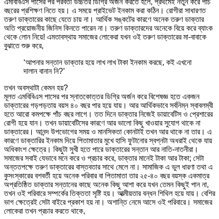
এমবিবিএস পাসের পর পরবর্তী উচ্চতর ডিগ্রি অর্জন করতে হলে, প্রথমেই নতুন করে পাঁচ
বছরের প্রশিক্ষণ নিতে হয়। এ সময়ে প্রাইভেট ইনকাম করা কঠিন। রোগীরা সাধারণত
তরুণ ডাক্তারের কাছে যেতে চায় না। আর্থিক সঙ্কটের কারণে অনেক তরুণ ডাক্তার
অতি প্রয়োজনীয় জিনিস কিনতে পারেন না। তরুণ ডাক্তারদের অনেকে বিয়ে করে ব্যাংক
থেকে লোন নিয়ে! এমতাবস্থায় সমাজের লোকেরা যখন ওই তরুণ ডাক্তারের মা-বাবাকে
বুঝাতে শুরু করে,
‘আপনার সন্তান ডাক্তার হয়ে লাখ লাখ টাকা ইনকাম করছে, কই এখনো
দালান বানান নি?’
তখন অবস্থাটা কেমন হয়?
মূলত এমবিবিএস পাসের পর স্নাতকোত্তর ডিগ্রি অর্জন করে বিশেষজ্ঞ হতে একজন
ডাক্তারের গড়পড়তায় বয়স ৪০ বছর পার হয়ে যায়। আর আর্থিকভাবে সর্বনিম্ন স্বাবলম্বী
হতে আরো কমপক্ষে পাঁচ বছর লাগে। তত দিনে ডাক্তার নিজেই ডায়াবেটিস ও প্রেশারের
রোগী হয়ে যান। তখন ডায়াবেটিসের কারণে আর ভালো কিছু খাওয়ার সুযোগ থাকে না
ডাক্তারের। আনন্দ উপভোগের সময় ও মানসিকতা কোনটাই তখন আর থাকে না তার। এ
কারণে ডাক্তারির ইনকাম দিয়ে পিতামাতার মুখে হাসি ফুটানোর স্বপ্নটা অধরাই থেকে যায়
অধিকাংশ ক্ষেত্রে। কিছুটা সুখী হতে পারে ডাক্তারের সন্তান আর নাতি-নাতনীরা।
সমাজের সবাই যেভাবে মনে করে ও প্রচার করে, ডাক্তার মানেই টাকা আর টাকা; সেটা
অন্ততপক্ষে তরুণ ডাক্তারের বাস্তবতার সাথে মেলে না। সামাজিক এ ভুল ধারণা তথা এ
কুসংস্কারের বশবর্তী হয়ে অনেক পরিবার বা পিতামাতা তার ২৫-৪০ বছর বয়স্ক একমাত্র
অপ্রতিষ্ঠিত ডাক্তার সন্তানের কাছে অনেক কিছু আশা করে যখন তেমন কিছুই পান না,
তখন ওই পরিবারে সম্পর্কের তিক্ততা সৃষ্টি হয়। আত্মীয়তার বন্ধন শিথিল হয়ে যায়। বেশির
ভাগ ক্ষেত্রেই সেটা বাইরে প্রকাশ হয় না। অশান্তি নেমে আসে ওই পরিবারে। সমাজের
লোকেরা তখন প্রচার করতে থাকে,