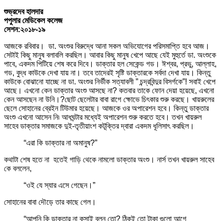
শুভ্রদেব হালদার
পপুলার মেডিকেল কলেজ
সেশন:২০১৮-১৯
আজকে রবিবার। ডা. অংশুর বিরুদ্ধে আনা সকল অভিযোগের পরিসমাপ্তি হবে আজ।
সেটাই কিছু মানুষ বলাবলি করছিল। আবার কিছু মানুষ খেপে আছে যেই মুহুর্তে ডা. অংশুকে
পাবে, একদম পিটিয়ে শেষ করে দিবে। ডাক্তার হল সেকেন্ড গড। ঈশ্বর, প্রভু, আল্লাহ,
গড, বুদ্ধ কাউকে দেখা যায় না। তবে তাদেরই সৃষ্টি ডাক্তারকে সর্বদা দেখা যায়। কিন্তু
কাউকে বোঝানো যাচ্ছে না ডা. অংশুর নির্ভীক সত্যাবলী ” চন্দ্রবিন্দুর বিসর্গকে”! সবাই খেপে
আছে। এখনো কেন ডাক্তার অংশু আসছে না? কতবার তাকে ফোন দেয়া হয়েছে, এখনো
কেন আসছেন না উনি।?ছোট ছেলেটার বাবা রাগে ক্ষোভে চিৎকার শুরু করছে। খায়রুলের
ছেলে সোহানের ব্রেইন টিউমার হয়েছে। আজকে ওর অপারেশন হবে। কিন্তু ডাক্তার
অংশু এখনো আসেন নি৷ আধঘন্টার মধ্যেই অপারেশন শুরু করতে হবে। তখন খায়রুল
সাহেব ডাক্তার সমাজকে দুই-তৃতীয়াংশ কটূক্তির দ্বারা একদম ধূলিসাৎ করছিল।
“এরা কি ডাক্তার না অমানুষ?”
কথাটা শেষ হতে না হতেই গাড়ি থেকে নামলো ডাক্তার অংশু। নার্স তখন খায়রুল সাহেব
কে বললেন,
“ওই যে স্যার এসে গেছেন।”
সোহানের বাবা দৌড়ে তার কাছে গেল।
“আপনি কি ডাক্তার না কসাই বলুন তো? ঠিকই তো টাকা গুলো আগে