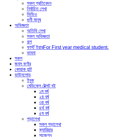
সকল প্রতিবেদন
নির্বাচিত লেখা
ভিডিও
গুনী মানুষ
অভিজ্ঞতা
অতিথি লেখা
সকল অভিজ্ঞতা
গল্প
ফার্স্ট ইয়ার
For First year medical student.
ভাবনা
সকল
জবস কর্ণার
কোয়াক হান্ট
ডাউনলোড
ইবুক
মেডিকেল টেক্সট বই
১ম বর্ষ
২য় বর্ষ
৩য় বর্ষ
৪র্থ বর্ষ
৫ম বর্ষ
পড়ালেখা
সকল পড়ালেখা
ক্যারিয়ার
সাজেশন