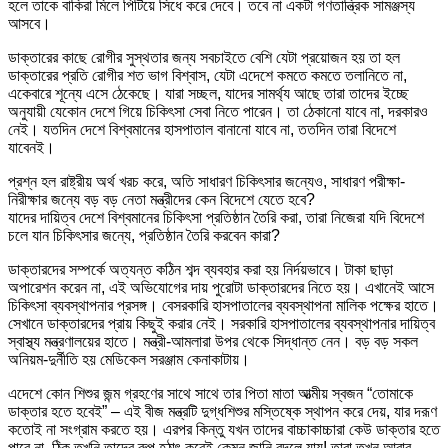
হলে তাকে বাকিরা মিলে পিটিয়ে সিধে করে দেবে। তবে না একটা গণতান্ত্রিক সামঞ্জস্য
আসবে।
ডাক্তারের কাছে রোগীর সুস্থতার জন্য সবচাইতে বেশি যেটা প্রয়োজন হয় তা হল
ডাক্তারের প্রতি রোগীর শত ভাগ বিশ্বাস, যেটা এদেশে কমতে কমতে তলানিতে না,
একেবারে শূন্যে এসে ঠেকেছে। যারা সচ্ছল, যাদের সামর্থ্য আছে তারা তাদের ইচ্ছে
অনুযায়ী যেকোন দেশে গিয়ে চিকিৎসা সেবা নিতে পারেন। তা ঠেকানো যাবে না, দরকারও
নেই। যতদিন দেশে বিশ্বমানের হাসপাতাল বানানো যাবে না, ততদিন তারা বিদেশে
যাবেনই।
প্রশ্ন হল রাষ্ট্রীয় অর্থ খরচ করে, অতি সাধারণ চিকিৎসার জন্যেও, সাধারণ পরীক্ষা-
নিরীক্ষার জন্যে বড় বড় নেতা মন্ত্রীদের কেন বিদেশে যেতে হবে?
যাদের দায়িত্ব দেশে বিশ্বমানের চিকিৎসা প্রতিষ্ঠান তৈরি করা, তারা নিজেরা যদি বিদেশে
চলে যান চিকিৎসার জন্যে, প্রতিষ্ঠান তৈরি করবেন কারা?
ডাক্তারদের সম্পর্কে অত্যন্ত কঠিন শব্দ ব্যবহার করা হয় নির্দয়ভাবে। টাকা ছাড়া
অপারেশন করেন না, এই অভিযোগের দায় পুরোটা ডাক্তারদের নিতে হয়। এখানেই আসে
চিকিৎসা ব্যবস্থাপনার প্রসঙ্গ। বেসরকারি হাসপাতালের ব্যবস্থাপনা মালিক পক্ষের হাতে।
সেখানে ডাক্তারদের প্রায় কিছুই করার নেই। সরকারি হাসপাতালের ব্যবস্থাপনার দায়িত্ব
স্বাস্থ্য মন্ত্রণালয়ের হাতে। মন্ত্রী-আমলারা উপর থেকে সিদ্ধান্ত নেন। বড় বড় সকল
অনিয়ম-দুর্নীতি হয় মেডিকেল সরঞ্জাম কেনাকাটায়।
এদেশে কোন শিশুর জন্ম গ্রহণের সাথে সাথে তার পিতা মাতা আত্মীয় স্বজন “তোমাকে
ডাক্তার হতে হবেই” – এই বীজ মন্ত্রটি দুগ্ধশিশুর মস্তিষ্কে স্থাপন করে দেয়, যার দরূণ
কতোই না সংগ্রাম করতে হয়। এরপর কিন্তু যখন তাদের বাচ্চাকাচ্চারা কেউ ডাক্তার হতে
পারে না, ঠিক তখনি তাদের রুপ হঠাৎ করেই কেমন জানি বদলে যায়! তারা তখন আবার