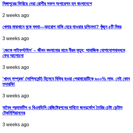
সিঙ্গাপুরের ফিরিয়ে দেয়া রোগীর সফল অপারেশন হল বাংলাদেশে
2 weeks ago
খেলার মাঝখানে বুকে ব্যথা—হৃদরোগ নাকি হেরে যাওয়ার দুশ্চিন্তা? খুঁজুন ৫টি বিষয়
3 weeks ago
‘জেকে লাইফস্টাইল’ – জীবন বদলানোর নামে নীরব মৃত্যু; সামাজিক যোগাযোগমাধ্যমে
ফের আলোচনা
3 weeks ago
‘খাদ্য সম্পূরক’ (সাপ্লিমেন্ট) হিসেবে বিক্রি হওয়া প্রোবায়োটিকে ৬০০% লাভ, নেই কোন
তদারকি!
3 weeks ago
অবৈধ প্র‍্যাকটিস ও বিএমডিসি রেজিষ্ট্রেশনের দাবিতে জনদুর্ভোগ তৈরির চেষ্টা ডেন্টাল
টেকনিশিয়ানদের
3 weeks ago