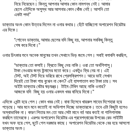
নিয়ে নিয়েছেন। কিন্তু আপনার আসার কোন নামগন্ধ নেই। আমার
ছেলে এইদিকে অসুস্থ আর আপনার কোন খোঁজ নেই। আপনি তো
একটা পশু!”
ডাক্তার অংশু কোন উত্তর দিলেন না ওনার কথার। হেঁটে যাচ্ছিলো অপারেশন থিয়েটার
এর দিকে।
“শোনেন ডাক্তার, আমার ছেলের যদি কিছু হয়, আপনার সবকিছু কিন্তু
শেষ করে দিবো।”
ওনার চিৎকার শুনে অনেক মানুষের তখন সেখানে ভিড় জমে গেল। সবাই বলাবলি করছিল,
“ডাক্তার তো কসাই। ফ্রিতে কিছু দেয় নাকি। ওরা তো অর্থপিপাসু।
টাকা নেওয়ার জন্য উন্মাদের মতো করে। একটুও ফ্রি নেয় না। এই
টেস্ট, অই টেস্ট দিয়ে ভরিয়ে রাখে প্রেসক্রিপশন। আরে ভাই সেখান
দিয়েই তো টাকা পায় বুঝেন না কেন? এই হাসপাতাল কত টাকা চায়। সব
অইটা ডাক্তার বেটার ষড়যন্ত্র। টাইম টেবিল আছে নাকি ওনার?
আজকে যদি কিছু হয় ওনার একদম খবর বানিয়ে দিবো।”
এদিকে ২ঘন্টা হয়ে গেল। কোন খবর নেই। বাবা হিসেবে খায়রুল সাহেব দিশেহারা হয়ে
পড়েছে। আর মনে মনে কতোই না অভিশাপ দিচ্ছে ডাক্তারকে। তবে এটা কিছুটা হলেও
অস্বাভাবিক না। কারণ পিতার মন তো আর সেটা মানে না! আর কতই না গালিগালাজ
করছিল তাদেরকে। এরপর অপারেশন থিয়েটার এর প্রবেশদ্বারের উপরের রেড লাইটটা
যখন অফ হয়ে গেল, ছুটে গেল দরজার কাছে। অপারেশন থিয়েটার থেকে বের হয়ে আসলো
ডাক্তার অংশু।