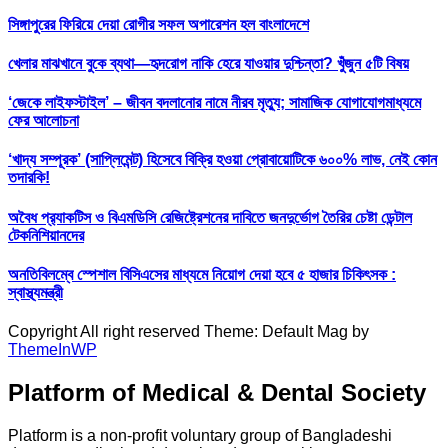
সিঙ্গাপুরের ফিরিয়ে দেয়া রোগীর সফল অপারেশন হল বাংলাদেশে
খেলার মাঝখানে বুকে ব্যথা—হৃদরোগ নাকি হেরে যাওয়ার দুশ্চিন্তা? খুঁজুন ৫টি বিষয়
‘জেকে লাইফস্টাইল’ – জীবন বদলানোর নামে নীরব মৃত্যু; সামাজিক যোগাযোগমাধ্যমে
ফের আলোচনা
‘খাদ্য সম্পূরক’ (সাপ্লিমেন্ট) হিসেবে বিক্রি হওয়া প্রোবায়োটিকে ৬০০% লাভ, নেই কোন
তদারকি!
অবৈধ প্র‍্যাকটিস ও বিএমডিসি রেজিষ্ট্রেশনের দাবিতে জনদুর্ভোগ তৈরির চেষ্টা ডেন্টাল
টেকনিশিয়ানদের
অনতিবিলম্বে স্পেশাল বিসিএসের মাধ্যমে নিয়োগ দেয়া হবে ৫ হাজার চিকিৎসক :
স্বাস্থ্যমন্ত্রী
Copyright All right reserved Theme: Default Mag by
ThemeInWP
Platform of Medical & Dental Society
Platform is a non-profit voluntary group of Bangladeshi