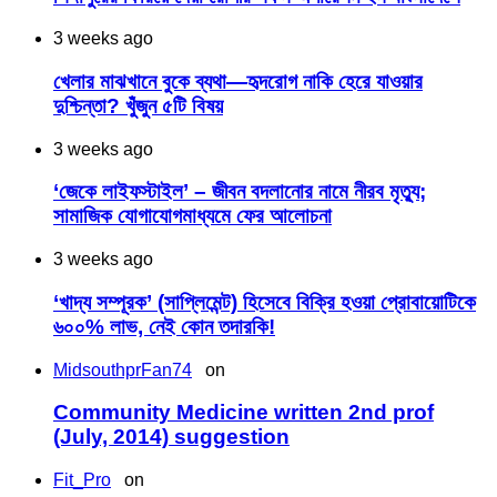
3 weeks ago
খেলার মাঝখানে বুকে ব্যথা—হৃদরোগ নাকি হেরে যাওয়ার
দুশ্চিন্তা? খুঁজুন ৫টি বিষয়
3 weeks ago
‘জেকে লাইফস্টাইল’ – জীবন বদলানোর নামে নীরব মৃত্যু;
সামাজিক যোগাযোগমাধ্যমে ফের আলোচনা
3 weeks ago
‘খাদ্য সম্পূরক’ (সাপ্লিমেন্ট) হিসেবে বিক্রি হওয়া প্রোবায়োটিকে
৬০০% লাভ, নেই কোন তদারকি!
MidsouthprFan74
on
Community Medicine written 2nd prof
(July, 2014) suggestion
Fit_Pro
on