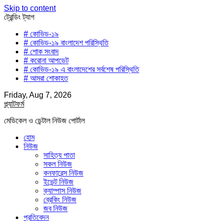
Skip to content
ট্রেন্ডিং ট্যাগ
# কোভিড-১৯
# কোভিড-১৯ বাংলাদেশ পরিস্থিতি
# শোক সংবাদ
# করোনা আপডেট
# কোভিড-১৯ এ বাংলাদেশের সর্বশেষ পরিস্থিতি
# আমরা শোকাহত
Friday, Aug 7, 2026
প্ল্যাটফর্ম
মেডিকেল ও ডেন্টাল নিউজ পোর্টাল
হোম
নিউজ
সাহিত্য পাতা
সকল নিউজ
কনফারেন্স নিউজ
ইভেন্ট নিউজ
ক্যাম্পাস নিউজ
ব্রেকিং নিউজ
জব নিউজ
প্রতিবেদন