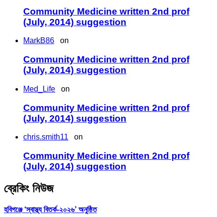
Community Medicine written 2nd prof
(July, 2014) suggestion
MarkB86
on
Community Medicine written 2nd prof
(July, 2014) suggestion
Med_Life
on
Community Medicine written 2nd prof
(July, 2014) suggestion
chris.smith11
on
Community Medicine written 2nd prof
(July, 2014) suggestion
ব্রেকিং নিউজ
হবিগঞ্জে ‘স্বাস্থ্য বিতর্ক-২০২৬’ অনুষ্ঠিত