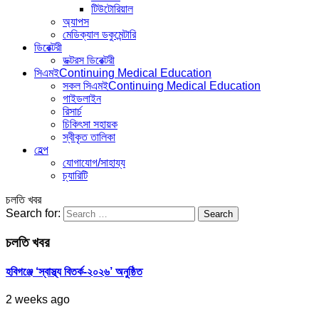
টিউটোরিয়াল
অ্যাপস
মেডিক্যাল ডকুমেন্টারি
ডিরেক্টরী
ডক্টরস ডিরেক্টরী
সিএমই
Continuing Medical Education
সকল সিএমই
Continuing Medical Education
গাইডলাইন
রিসার্চ
চিকিৎসা সহায়ক
স্বীকৃত তালিকা
হেল্প
যোগাযোগ/সাহায্য
চ্যারিটি
চলতি খবর
Search for:
চলতি খবর
হবিগঞ্জে ‘স্বাস্থ্য বিতর্ক-২০২৬’ অনুষ্ঠিত
2 weeks ago