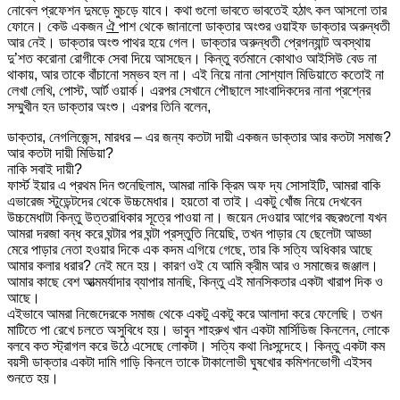
নোবেল প্রফেশন দুমড়ে মুচড়ে যাবে। কথা গুলো ভাবতে ভাবতেই হঠাৎ কল আসলো তার
ফোনে। কেউ একজন
ঐ
পাশ থেকে জানালো ডাক্তার অংশুর ওয়াইফ ডাক্তার অরুন্ধতী
আর নেই। ডাক্তার অংশু পাথর হয়ে গেল। ডাক্তার অরুন্ধতী প্রেগন্যান্ট অবস্থায়
দু’শত করোনা রোগীকে সেবা দিয়ে আসছেন। কিন্তু বর্তমানে কোথাও আইসিউ বেড না
থাকায়, আর তাকে বাঁচানো সম্ভব হল না। এই নিয়ে নানা সোশ্যাল মিডিয়াতে কতোই না
লেখা লেখি, পোস্ট, আর্ট ওয়ার্ক। এরপর সেখানে পৌছালে সাংবাদিকদের নানা প্রশ্নের
সম্মুখীন হন ডাক্তার অংশু। এরপর তিনি বলেন,
ডাক্তার, নেগলিজেন্স, মারধর – এর জন্য কতটা দায়ী একজন ডাক্তার আর কতটা সমাজ?
আর কতটা দায়ী মিডিয়া?
নাকি সবাই দায়ী?
ফার্স্ট ইয়ার এ প্রথম দিন শুনেছিলাম, আমরা নাকি ক্রিম অফ দ্য সোসাইটি, আমরা বাকি
এভারেজ স্টুডেন্টদের থেকে উচ্চমেধার। হয়তো বা তাই। একটু খোঁজ নিয়ে দেখবেন
উচ্চমেধাটা কিন্তু উত্তরাধিকার সূত্রে পাওয়া না। জয়েন দেওয়ার আগের বছরগুলো যখন
আমরা দরজা বন্ধ করে ঘন্টার পর ঘন্টা প্রস্তুতি নিয়েছি, তখন পাড়ার যে ছেলেটা আড্ডা
মেরে পাড়ার নেতা হওয়ার দিকে এক কদম এগিয়ে গেছে, তার কি সত্যি অধিকার আছে
আমার কলার ধরার? নেই মনে হয়। কারণ ওই যে আমি ক্রীম আর ও সমাজের জঞ্জাল।
আমার কাছে বেশ আত্মমর্যাদার ব্যাপার মানছি, কিন্তু এই মানসিকতার একটা খারাপ দিক ও
আছে।
এইভাবে আমরা নিজেদেরকে সমাজ থেকে একটু একটু করে আলাদা করে ফেলেছি। তখন
মাটিতে পা রেখে চলতে অসুবিধে হয়। ভাবুন শাহরুখ খান একটা মার্সিডিজ কিনলেন, লোকে
বলবে কত স্ট্রাগল করে উঠে এসেছে লোকটা। সত্যি কথা নিঃসন্দেহে। কিন্তু একটা কম
বয়সী ডাক্তার একটা দামি গাড়ি কিনলে তাকে টাকালোভী ঘুষখোর কমিশনভোগী এইসব
শুনতে হয়।