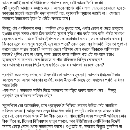
আসলে এটাই হলো কমিউনিকেশন গ্যাপের ফল, যেটা আমরা তৈরি করেছি।
এই দূরত্বটা আমাদের কমাতে হবে। আমাকে পাশের বাড়ির মামা চাচাদের বোঝাতে হবে যে
ডাক্তার মাত্রই বায়োলজি পড়া ব্যবসায়ী নয়, প্যাথলজি ল্যাবের জামাই না। সেখানে
আমাদের উচ্চমেধার ট্যাগ টা ছেঁটে ফেলতে হবে।
কিন্তু এটা একদিককার কথা। পাবলিক কেও বুঝতে হবে, একটা ছেলে বা মেয়ে ডাক্তার
হওয়ার জন্য সমাজ থেকে ঠিক ততটাই সুযোগ সুবিধে পায় যতটা আর বাকি পাঁচটা সাধারণ
ছেলেমেয়ে পায়। এফোর্ট আর স্ট্রাগল তাকে অসাধারণ বানায় , তাকে ডাক্তার বানায়।
কি করে ভুলে যান মানুষ মাত্রেই ভুল হতে পারে? কোন নেতা প্রতিশ্রুতি দিয়ে তা পূরণ না
করলে তাকে থাপ্পড় মারেন? আপনার ছেলে পরীক্ষায় ফেল করলে টিচারকে গালিগালাজ
করেন? পুলিশ চোর না ধরলে, শালা চোরের কাছে কমিশন খায় এই অপবাদে চড়াও
হয়েছেন? না আপনার কেস জিততে না পারা উকিলকে খিস্তি মেরেছেন?
তবে ডাক্তারের জন্য পিঠের ছাল ছাড়িয়ে নেওয়ার আলাদা ব্যবস্থা কেন?
প্রশ্নটা কমন পড়ে গেছে না! উত্তরটা তো আপনার মুখস্থ। আপনার ট্যাক্সের টাকায়
কলেজে পড়ে আমরা ডাক্তার হয়েছি, সমাজ ইনভেস্ট করছে তো সমাজের প্রতি দায়িত্ব
আছে বৈকি!
-হক কথা। সমাজকে সার্ভিস দিতে আমাদের আপত্তি থাকার জায়গা নেই। কিন্তু
প্রশ্নটা হল বাকিদের দায়িত্ব নেই?
স্কুলশিক্ষা তো অবৈতনিক, তবে প্রত্যেক টা শিক্ষিত লোকের উচিত সেই সামাজিক
দায়িত্ব নেওয়া। আসুন তবে নতুন নিয়ম শুরু করি। পেশেন্ট দেখার জন্য ডাক্তার টাকা
নেবে না, কেস লড়ার জন্য উকিল টাকা নেবে না, পাসপোর্টের জন্য পাসপোর্ট অফিসে কোন
টাকা নিবে না, টিচাররা বিনিপয়সায় ছাত্র পড়াবে, আর ইঞ্জিনিয়াররা কোটি টাকার বিদেশী
অফার ছেড়ে দেশে থেকে সমাজসেবা করবে। শুধু তাই না, সমাজের ডিমান্ড ফুলফিল না