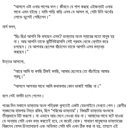
“আসলে ওটা ওনার পাপের ফল। জীবনে যে পাপ করছে এইজন্যই ওনার
সাথে এমন হইছে। দামি গাড়ি বাড়ি এসব যে আসল না, সেটা উনি অর্থের
লোভে ভুলেই গেছিলেন।”
নার্স বলল,
“ছিঃ ছিঃ! আপনি কি বলছেন এসব? ডাক্তার অংশু স্যারের মতো মানুষ হয়
না। আর আপনি তাকে কন্টিনিউয়াসলি সেই প্রথম থেকে ব্লেইম করে
চলছেন। যে আপনার ছেলেক বাঁচালেন তাকে আপনি এসব মন্তব্য
করছেন।”
উত্তর আসলো,
“আরে আমি যা বলছি ঠিকই বলছি, আমার ছেলেরে তো বাঁচাইছে আমার
প্রভু।”
“আসলে আপনার সাথে আমি কথাবলার কোন ভাষাই পাচ্ছি না।”
বলে সেই নার্সটা চলে গেলেন।
পরের দিন সকালে ডাক্তার অংশু পত্রিকা খুলতেই একটা হেডলাইনে দেখতে পেল। রোগীর
স্বজনের হামলায় নিহত রকিব, ছিল “গরিবের ডাক্তার”। বিষয়টি ডাক্তার অংশুকে
তীব্রভাবে হিট করলো। না এভাবে আর মেনে নেওয়া যায় না। আমাদের সাথে ঘটে যাওয়া
যে অন্যায় সেটা এখন বন্ধ করতেই হবে, যে করেই হোক। সাধারণ মানুষদের ডাক্তারের
বিরুদ্ধে যেসব চিন্তাধারণা এবং অভিমত সেটা যদি এখন ঠিক করা না হয়, তাহলে এই