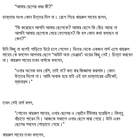
“আমার ছেলের খবর কী?”
ডাক্তার অংশু কোন উত্তর দিল না। রেগে গিয়ে খায়রুল সাহেব বলেন,
“কি করেছেন আপনি আমার ছেলেকে? আমার ছেলে কি বেঁচে আছে না
আপনি আমার ছেলেকে মেরে ফেলেছেন? কি হল কোন কথা বলছেন না
কেন?”
উনি কিছু না বলেই গাড়িতে উঠে চলে গেলেন। ভিতর থেকে একজন নার্স এসে খায়রুল
সাহেব কে বললেন আপনার ছেলে “আউট অফ ডেঞ্জার”৷ ভয়ের কিছু নেই। চিন্তা করবেন
না। খায়রুল সাহেব তখন নার্সকে বললেন,
“ওনার অনেক ভাব বেশি, তাই না? কত বার জিজ্ঞাসা করলাম। কোন
উত্তর দিলো না। আমি অবাক হয়ে যাই এই হল ডাক্তারের এটিকেট,
ম্যানারস।”
তখন সেই নার্স বলল,
“শোনেন খায়রুল সাহেব, ওনার ছেলের ও ব্রেইন টিউমার হয়েছিল। কিন্তু
বাঁচাতে পারেন নি। আজকে সকালে ওনার ছেলে মারা গেছে। উনি এখন
ছেলের শবদেহ পোড়াতে গেছে।”
খায়রুল সাহেব তখন বললেন,