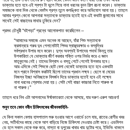
ডাক্তার হতে হবে এই স্বপ্ন টা ভুলে গিয়ে নানা ধরনের বুনন শিল্প রচনা করেন। ডাক্তার
সমাজকে নানা দিক থেকে বেফাঁস প্রশ্ন তুলে কলঙ্কিত করে অভিযোগ আনা হয়। তাহলে
আমার প্রশ্ন কেনো আপনারা সন্তানকে ডাক্তার হতেই হবে এই কথাটা জন্মানোর সাথে
সাথেই সেই বাচ্চাদের মাথায় ঢুকিয়ে দেন?
প্রমথ চৌধুরী “বইপড়া” গ্রন্থে আলোকপাত করেছিলেন –
“আমাদের সমাজে এমন অনেক মা আছেন, যাঁরা শিশু সন্তানকে
ক্রমান্বয়ে গরুর দুধ গেলানোটাই শিশুর স্বাস্থ্যরক্ষার ও বলবৃদ্ধির
সর্বপ্রধান উপায় মনে করেন। দুগ্ধ অবশ্যই উপাদেয় পদার্থ কিন্তু তার
উপকারিতা যে ভোক্তার জীর্ণ করবার শক্তি ওপর নির্ভর করে এ জ্ঞান
মাতৃকুলের নেই। তাদের বিশ্বাস ও বস্তু পেটে গেলেই উপকার হবে।
আর এদিকে সেই শিশুকে ছোট বেলা থেকেই ডাক্তার হতে হবে একথাটা
মনে প্রানে বিশ্বাস করাটাই ছিলো তাদের প্রধান লক্ষ্য। ছেলে বা মেয়ের
নিজস্ব ইচ্ছা অনিচ্ছাকে বিসর্জন দিয়ে ডাক্তার হতেই হবে এই লক্ষ্যে
নানা ধরনের প্রেসার দেয়া হয়। সেটা সেই বাচ্চা কাচ্চারা নিতে পারুক বা
না পারুক।”
তাহলে ধরে নিব এটা আপনাদের ঈর্ষাকাতরতা থেকে আসছে, যার দরুণ এরুপ আচরণ!
শুনুন তবে কোন নবীন চিকিৎসকের জীবনকাহিনি-
যে কিনা সকাল বেলায় হাসপাতাল শুরু হওয়ার আগে ওয়ার্ডে চলে যায়, রাতের রোগীর খবর
নেয়, সতীর্থদের কাছে থেকে আগ বাড়িয়ে নিজে চিকিৎসা দেওয়ার চেষ্টা করে। এডমিশন
ডে হলে সকাল থেকে শুরু করে, নাস্তা বা দুপুরের খাবার খায় দুটোর পরে, ইভিনিং থাকলে