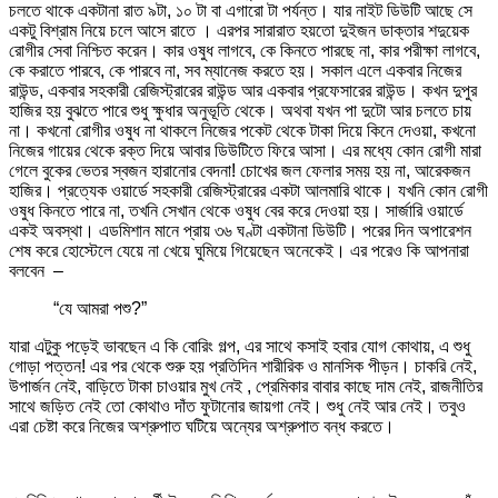
চলতে থাকে একটানা রাত ৯টা, ১০ টা বা এগারো টা পর্যন্ত। যার নাইট ডিউটি আছে সে
একটু বিশ্রাম নিয়ে চলে আসে রাতে । এরপর সারারাত হয়তো দুইজন ডাক্তার শদুয়েক
রোগীর সেবা নিশ্চিত করেন। কার ওষুধ লাগবে, কে কিনতে পারছে না, কার পরীক্ষা লাগবে,
কে করাতে পারবে, কে পারবে না, সব ম্যানেজ করতে হয়। সকাল এলে একবার নিজের
রাউন্ড, একবার সহকারী রেজিস্ট্রারের রাউন্ড আর একবার প্রফেসারের রাউন্ড। কখন দুপুর
হাজির হয় বুঝতে পারে শুধু ক্ষুধার অনুভূতি থেকে। অথবা যখন পা দুটো আর চলতে চায়
না। কখনো রোগীর ওষুধ না থাকলে নিজের পকেট থেকে টাকা দিয়ে কিনে দেওয়া, কখনো
নিজের গায়ের থেকে রক্ত দিয়ে আবার ডিউটিতে ফিরে আসা। এর মধ্যে কোন রোগী মারা
গেলে বুকের ভেতর স্বজন হারানোর বেদনা! চোখের জল ফেলার সময় হয় না, আরেকজন
হাজির। প্রত্যেক ওয়ার্ডে সহকারী রেজিস্ট্রারের একটা আলমারি থাকে। যখনি কোন রোগী
ওষুধ কিনতে পারে না, তখনি সেখান থেকে ওষুধ বের করে দেওয়া হয়। সার্জারি ওয়ার্ডে
একই অবস্থা। এডমিশান মানে প্রায় ৩৬ ঘণ্টা একটানা ডিউটি। পরের দিন অপারেশন
শেষ করে হোস্টেলে যেয়ে না খেয়ে ঘুমিয়ে গিয়েছেন অনেকেই। এর পরেও কি আপনারা
বলবেন –
“যে আমরা পশু?”
যারা এটুকু পড়েই ভাবছেন এ কি বোরিং গল্প, এর সাথে কসাই হবার যোগ কোথায়, এ শুধু
গোড়া পত্তন! এর পর থেকে শুরু হয় প্রতিদিন শারীরিক ও মানসিক পীড়ন। চাকরি নেই,
উপার্জন নেই, বাড়িতে টাকা চাওয়ার মুখ নেই , প্রেমিকার বাবার কাছে দাম নেই, রাজনীতির
সাথে জড়িত নেই তো কোথাও দাঁত ফুটানোর জায়গা নেই। শুধু নেই আর নেই। তবুও
এরা চেষ্টা করে নিজের অশ্রুপাত ঘটিয়ে অন্যের অশ্রুপাত বন্ধ করতে।