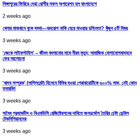
সিঙ্গাপুরের ফিরিয়ে দেয়া রোগীর সফল অপারেশন হল বাংলাদেশে
2 weeks ago
খেলার মাঝখানে বুকে ব্যথা—হৃদরোগ নাকি হেরে যাওয়ার দুশ্চিন্তা? খুঁজুন ৫টি বিষয়
3 weeks ago
‘জেকে লাইফস্টাইল’ – জীবন বদলানোর নামে নীরব মৃত্যু; সামাজিক যোগাযোগমাধ্যমে
ফের আলোচনা
3 weeks ago
‘খাদ্য সম্পূরক’ (সাপ্লিমেন্ট) হিসেবে বিক্রি হওয়া প্রোবায়োটিকে ৬০০% লাভ, নেই কোন
তদারকি!
3 weeks ago
অবৈধ প্র‍্যাকটিস ও বিএমডিসি রেজিষ্ট্রেশনের দাবিতে জনদুর্ভোগ তৈরির চেষ্টা ডেন্টাল
টেকনিশিয়ানদের
3 weeks ago