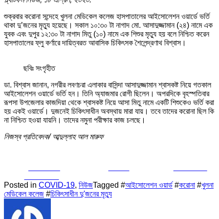
শুক্রবার করোনা সন্দেহে খুলনা মেডিকেল কলেজ হাসপাতালের আইসোলেশন ওয়ার্ডে ভর্তি
থাকা দু’জনের মৃত্যু হয়েছে। সকাল ১০:৩০ টা নাগাদ মো. আসাদুজ্জামান (২৪) নামে এক
যুবক এবং দুপুর ১২:৩০ টা নাগাদ মিতু (১০) নামে এক শিশুর মৃত্যু হয় বলে নিশ্চিত করেন
হাসপাতালের ফ্লু কর্ণারে দায়িত্বরত আবাসিক চিকিৎসক শৈলেন্দ্রণাথ বিশ্বাস।
ছবিঃ সংগৃহীত
ডা. বিশ্বাস জানান, নগরীর লবণচরা এলাকার বাসিন্দা আসাদুজ্জামান শ্বাসকষ্ট নিয়ে গতকাল
আইসোলেশন ওয়ার্ডে ভর্তি হন। তিনি অ্যাজমার রোগী ছিলেন। অপরদিকে বৃহস্পতিবার
রূপসা উপজেলার কাজদিয়া থেকে শ্বাসকষ্ট নিয়ে আসা মিতু নামে একটি শিশুকেও ভর্তি করা
হয় একই ওয়ার্ডে। দুজনেই চিকিৎসাধীন অবস্থায় মারা যায়। তবে তাদের করোনা ছিল কি
না নিশ্চিত হওয়া যায়নি। তাদের নমুনা পরীক্ষার কাজ চলছে।
নিজস্ব প্রতিবেদক/ আব্দুল্লাহ আল মারুফ
Share on
Tweet
Follow us
Facebook
Posted in
COVID-19
,
নিউজ
Tagged #
আইসোলেশন ওয়ার্ড
#
করোনা
#
খুলনা
মেডিকেল কলেজ
#
চিকিৎসাধীন দু'জনের মৃত্যু