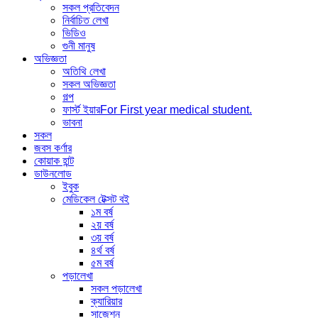
সকল প্রতিবেদন
নির্বাচিত লেখা
ভিডিও
গুনী মানুষ
অভিজ্ঞতা
অতিথি লেখা
সকল অভিজ্ঞতা
গল্প
ফার্স্ট ইয়ার
For First year medical student.
ভাবনা
সকল
জবস কর্ণার
কোয়াক হান্ট
ডাউনলোড
ইবুক
মেডিকেল টেক্সট বই
১ম বর্ষ
২য় বর্ষ
৩য় বর্ষ
৪র্থ বর্ষ
৫ম বর্ষ
পড়ালেখা
সকল পড়ালেখা
ক্যারিয়ার
সাজেশন