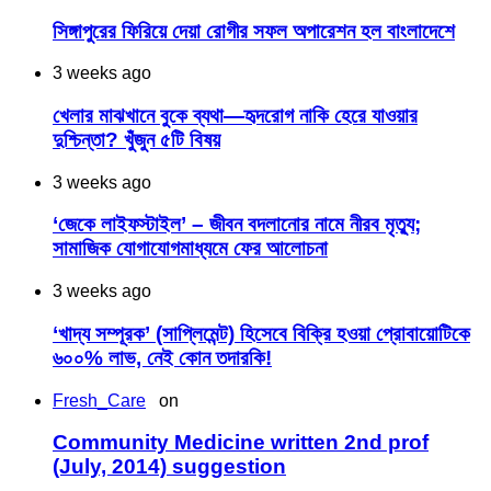
সিঙ্গাপুরের ফিরিয়ে দেয়া রোগীর সফল অপারেশন হল বাংলাদেশে
3 weeks ago
খেলার মাঝখানে বুকে ব্যথা—হৃদরোগ নাকি হেরে যাওয়ার
দুশ্চিন্তা? খুঁজুন ৫টি বিষয়
3 weeks ago
‘জেকে লাইফস্টাইল’ – জীবন বদলানোর নামে নীরব মৃত্যু;
সামাজিক যোগাযোগমাধ্যমে ফের আলোচনা
3 weeks ago
‘খাদ্য সম্পূরক’ (সাপ্লিমেন্ট) হিসেবে বিক্রি হওয়া প্রোবায়োটিকে
৬০০% লাভ, নেই কোন তদারকি!
Fresh_Care
on
Community Medicine written 2nd prof
(July, 2014) suggestion