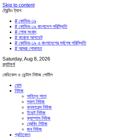
Skip to content
ট্রেন্ডিং ট্যাগ
# কোভিড-১৯
# কোভিড-১৯ বাংলাদেশ পরিস্থিতি
# শোক সংবাদ
# করোনা আপডেট
# কোভিড-১৯ এ বাংলাদেশের সর্বশেষ পরিস্থিতি
# আমরা শোকাহত
Saturday, Aug 8, 2026
প্ল্যাটফর্ম
মেডিকেল ও ডেন্টাল নিউজ পোর্টাল
হোম
নিউজ
সাহিত্য পাতা
সকল নিউজ
কনফারেন্স নিউজ
ইভেন্ট নিউজ
ক্যাম্পাস নিউজ
ব্রেকিং নিউজ
জব নিউজ
প্রতিবেদন