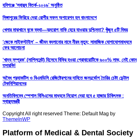
হবিগঞ্জে ‘স্বাস্থ্য বিতর্ক-২০২৬’ অনুষ্ঠিত
সিঙ্গাপুরের ফিরিয়ে দেয়া রোগীর সফল অপারেশন হল বাংলাদেশে
খেলার মাঝখানে বুকে ব্যথা—হৃদরোগ নাকি হেরে যাওয়ার দুশ্চিন্তা? খুঁজুন ৫টি বিষয়
‘জেকে লাইফস্টাইল’ – জীবন বদলানোর নামে নীরব মৃত্যু; সামাজিক যোগাযোগমাধ্যমে
ফের আলোচনা
‘খাদ্য সম্পূরক’ (সাপ্লিমেন্ট) হিসেবে বিক্রি হওয়া প্রোবায়োটিকে ৬০০% লাভ, নেই কোন
তদারকি!
অবৈধ প্র‍্যাকটিস ও বিএমডিসি রেজিষ্ট্রেশনের দাবিতে জনদুর্ভোগ তৈরির চেষ্টা ডেন্টাল
টেকনিশিয়ানদের
অনতিবিলম্বে স্পেশাল বিসিএসের মাধ্যমে নিয়োগ দেয়া হবে ৫ হাজার চিকিৎসক :
স্বাস্থ্যমন্ত্রী
Copyright All right reserved Theme: Default Mag by
ThemeInWP
Platform of Medical & Dental Society