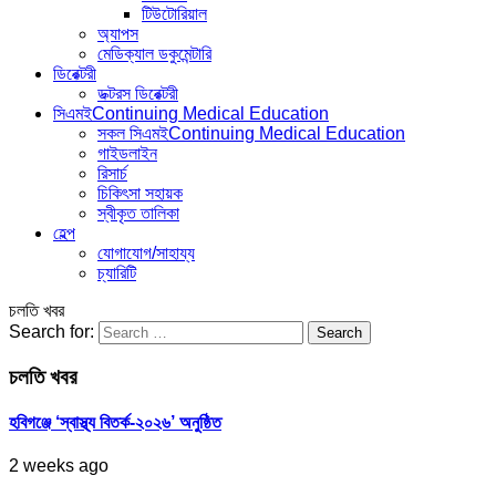
টিউটোরিয়াল
অ্যাপস
মেডিক্যাল ডকুমেন্টারি
ডিরেক্টরী
ডক্টরস ডিরেক্টরী
সিএমই
Continuing Medical Education
সকল সিএমই
Continuing Medical Education
গাইডলাইন
রিসার্চ
চিকিৎসা সহায়ক
স্বীকৃত তালিকা
হেল্প
যোগাযোগ/সাহায্য
চ্যারিটি
চলতি খবর
Search for:
চলতি খবর
হবিগঞ্জে ‘স্বাস্থ্য বিতর্ক-২০২৬’ অনুষ্ঠিত
2 weeks ago