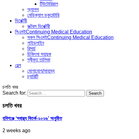
টিউটোরিয়াল
অ্যাপস
মেডিক্যাল ডকুমেন্টারি
ডিরেক্টরী
ডক্টরস ডিরেক্টরী
সিএমই
Continuing Medical Education
সকল সিএমই
Continuing Medical Education
গাইডলাইন
রিসার্চ
চিকিৎসা সহায়ক
স্বীকৃত তালিকা
হেল্প
যোগাযোগ/সাহায্য
চ্যারিটি
চলতি খবর
Search for:
চলতি খবর
হবিগঞ্জে ‘স্বাস্থ্য বিতর্ক-২০২৬’ অনুষ্ঠিত
2 weeks ago