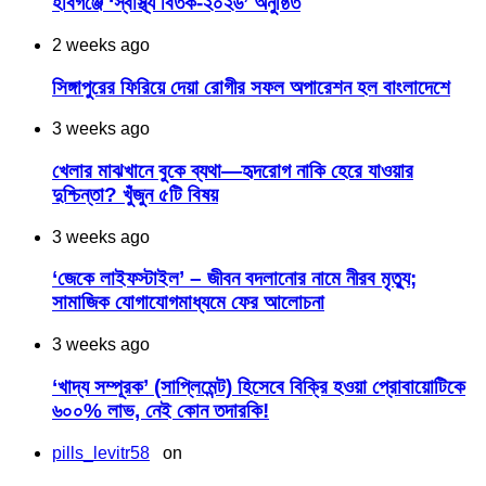
হবিগঞ্জে ‘স্বাস্থ্য বিতর্ক-২০২৬’ অনুষ্ঠিত
2 weeks ago
সিঙ্গাপুরের ফিরিয়ে দেয়া রোগীর সফল অপারেশন হল বাংলাদেশে
3 weeks ago
খেলার মাঝখানে বুকে ব্যথা—হৃদরোগ নাকি হেরে যাওয়ার
দুশ্চিন্তা? খুঁজুন ৫টি বিষয়
3 weeks ago
‘জেকে লাইফস্টাইল’ – জীবন বদলানোর নামে নীরব মৃত্যু;
সামাজিক যোগাযোগমাধ্যমে ফের আলোচনা
3 weeks ago
‘খাদ্য সম্পূরক’ (সাপ্লিমেন্ট) হিসেবে বিক্রি হওয়া প্রোবায়োটিকে
৬০০% লাভ, নেই কোন তদারকি!
pills_levitr58
on