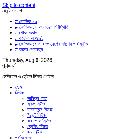
Skip to content
ট্রেন্ডিং ট্যাগ
# কোভিড-১৯
# কোভিড-১৯ বাংলাদেশ পরিস্থিতি
# শোক সংবাদ
# করোনা আপডেট
# কোভিড-১৯ এ বাংলাদেশের সর্বশেষ পরিস্থিতি
# আমরা শোকাহত
Thursday, Aug 6, 2026
প্ল্যাটফর্ম
মেডিকেল ও ডেন্টাল নিউজ পোর্টাল
হোম
নিউজ
সাহিত্য পাতা
সকল নিউজ
কনফারেন্স নিউজ
ইভেন্ট নিউজ
ক্যাম্পাস নিউজ
ব্রেকিং নিউজ
জব নিউজ
প্রতিবেদন