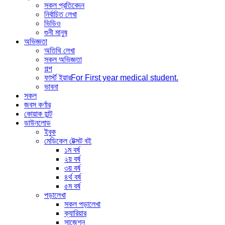
সকল প্রতিবেদন
নির্বাচিত লেখা
ভিডিও
গুনী মানুষ
অভিজ্ঞতা
অতিথি লেখা
সকল অভিজ্ঞতা
গল্প
ফার্স্ট ইয়ার
For First year medical student.
ভাবনা
সকল
জবস কর্ণার
কোয়াক হান্ট
ডাউনলোড
ইবুক
মেডিকেল টেক্সট বই
১ম বর্ষ
২য় বর্ষ
৩য় বর্ষ
৪র্থ বর্ষ
৫ম বর্ষ
পড়ালেখা
সকল পড়ালেখা
ক্যারিয়ার
সাজেশন