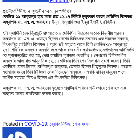
Platform
6 years ago
প্ল্যাটফর্ম নিউজ, ২ জুলাই ২০২০, বৃহস্পতিবার
কোভিড-১৯ আক্রান্ত হয়ে আজ রাত ১২.১৭ মিনিটে মৃত্যুবরণ করেন মেডিসিন বিশেষজ্ঞ
অধ্যাপক ডা. এম. এ. ওয়াহাব।
ইন্না লিল্লাহি ওয়া ইন্না ইলাইহি র’জিউন।
হলি ফ্যামিলি রেড ক্রিসেন্ট হাসপাতালের মেডিসিন বিভাগের সাবেক বিভাগীয় প্রধান
অধ্যাপক ডা. এম. এ. ওয়াহাব ছিলেন দেশের চিকিৎসক সমাজের এক উজ্জ্বল নক্ষত্র,
কিংবদন্তি মেডিসিন বিশেষজ্ঞ। প্রায় দুই সপ্তাহ আগে তিনি কোভিড-১৯ আক্রান্ত
হন। শারীরিক অবস্থার অবনতি হলে তাঁকে রাজধানীর ল্যাবএইড হাসপাতালের আইসিইউ
তে স্থানান্তরিত করা হয়, দেয়া হয়েছিল প্লাজমা থেরাপিও। সেখানেই চিকিৎসাধীন
অবস্থায় আজ রাত আনুমানিক ১২.১৭ ঘটিকায় তিনি শেষ নিঃশ্বাস ত্যাগ করেন। তিনি
একদিকে যেমন ছিলেন রোগীবান্ধব ডাক্তার, তেমনই ছিলেন পিতৃসুলভ শিক্ষক। করোনা
মহামারির সময়ে তিনি চিকিৎসা সেবা দিয়েছেন মানুষকে, এমনকি দরিদ্র মানুষের পাশে
আর্থিক সহায়তা নিয়েও ছিলেন এই কিংবদন্তি চিকিৎসক।
অধ্যাপক ডা. এম. এ. ওয়াহাবের মৃত্যুতে প্ল্যাটফর্ম পরিবার গভীরভাবে শোকাহত এবং
মরহুমের আত্মার মাগফিরাত কামনা করছে।
Share on
Tweet
Follow us
Facebook
Posted in
COVID-19
,
ব্রেকিং নিউজ
,
শোক সংবাদ