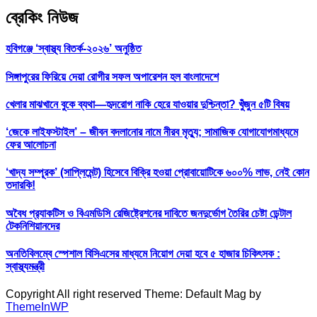
ব্রেকিং নিউজ
হবিগঞ্জে ‘স্বাস্থ্য বিতর্ক-২০২৬’ অনুষ্ঠিত
সিঙ্গাপুরের ফিরিয়ে দেয়া রোগীর সফল অপারেশন হল বাংলাদেশে
খেলার মাঝখানে বুকে ব্যথা—হৃদরোগ নাকি হেরে যাওয়ার দুশ্চিন্তা? খুঁজুন ৫টি বিষয়
‘জেকে লাইফস্টাইল’ – জীবন বদলানোর নামে নীরব মৃত্যু; সামাজিক যোগাযোগমাধ্যমে
ফের আলোচনা
‘খাদ্য সম্পূরক’ (সাপ্লিমেন্ট) হিসেবে বিক্রি হওয়া প্রোবায়োটিকে ৬০০% লাভ, নেই কোন
তদারকি!
অবৈধ প্র‍্যাকটিস ও বিএমডিসি রেজিষ্ট্রেশনের দাবিতে জনদুর্ভোগ তৈরির চেষ্টা ডেন্টাল
টেকনিশিয়ানদের
অনতিবিলম্বে স্পেশাল বিসিএসের মাধ্যমে নিয়োগ দেয়া হবে ৫ হাজার চিকিৎসক :
স্বাস্থ্যমন্ত্রী
Copyright All right reserved Theme: Default Mag by
ThemeInWP