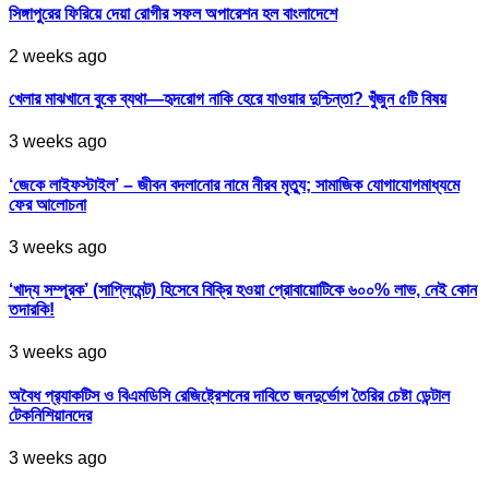
সিঙ্গাপুরের ফিরিয়ে দেয়া রোগীর সফল অপারেশন হল বাংলাদেশে
2 weeks ago
খেলার মাঝখানে বুকে ব্যথা—হৃদরোগ নাকি হেরে যাওয়ার দুশ্চিন্তা? খুঁজুন ৫টি বিষয়
3 weeks ago
‘জেকে লাইফস্টাইল’ – জীবন বদলানোর নামে নীরব মৃত্যু; সামাজিক যোগাযোগমাধ্যমে
ফের আলোচনা
3 weeks ago
‘খাদ্য সম্পূরক’ (সাপ্লিমেন্ট) হিসেবে বিক্রি হওয়া প্রোবায়োটিকে ৬০০% লাভ, নেই কোন
তদারকি!
3 weeks ago
অবৈধ প্র‍্যাকটিস ও বিএমডিসি রেজিষ্ট্রেশনের দাবিতে জনদুর্ভোগ তৈরির চেষ্টা ডেন্টাল
টেকনিশিয়ানদের
3 weeks ago