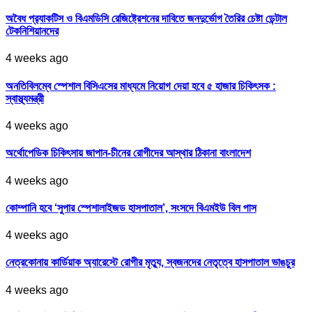
অবৈধ প্র‍্যাকটিস ও বিএমডিসি রেজিষ্ট্রেশনের দাবিতে জনদুর্ভোগ তৈরির চেষ্টা ডেন্টাল
টেকনিশিয়ানদের
4 weeks ago
অনতিবিলম্বে স্পেশাল বিসিএসের মাধ্যমে নিয়োগ দেয়া হবে ৫ হাজার চিকিৎসক :
স্বাস্থ্যমন্ত্রী
4 weeks ago
অর্থোপেডিক চিকিৎসায় জাপান-চীনের রোগীদের আস্থার ঠিকানা বাংলাদেশ
4 weeks ago
কোম্পানি হবে ‘সুপার স্পেশালাইজড হাসপাতাল’, সংসদে বিএমইউ বিল পাস
4 weeks ago
নেত্রকোনায় কার্ডিয়াক অ্যারেস্টে রোগীর মৃত্যু, স্বজনদের নেতৃত্বে হাসপাতাল ভাঙচুর
4 weeks ago