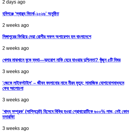
2 days ago
হবিগঞ্জে ‘স্বাস্থ্য বিতর্ক-২০২৬’ অনুষ্ঠিত
2 weeks ago
সিঙ্গাপুরের ফিরিয়ে দেয়া রোগীর সফল অপারেশন হল বাংলাদেশে
2 weeks ago
খেলার মাঝখানে বুকে ব্যথা—হৃদরোগ নাকি হেরে যাওয়ার দুশ্চিন্তা? খুঁজুন ৫টি বিষয়
3 weeks ago
‘জেকে লাইফস্টাইল’ – জীবন বদলানোর নামে নীরব মৃত্যু; সামাজিক যোগাযোগমাধ্যমে
ফের আলোচনা
3 weeks ago
‘খাদ্য সম্পূরক’ (সাপ্লিমেন্ট) হিসেবে বিক্রি হওয়া প্রোবায়োটিকে ৬০০% লাভ, নেই কোন
তদারকি!
3 weeks ago