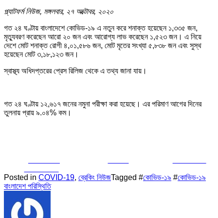
প্ল্যাটফর্ম নিউজ, মঙ্গলবার, ২৭ অক্টোবর, ২০২০
গত ২৪ ঘণ্টায় বাংলাদেশে কোভিড-১৯ এ নতুন করে শনাক্ত হয়েছেন ১,৩৩৫ জন,
মৃত্যুবরণ করেছেন আরো ২০ জন এবং আরোগ্য লাভ করেছেন ১,৫২৩ জন। এ নিয়ে
দেশে মোট শনাক্ত রোগী ৪,০১,৫৮৬ জন, মোট মৃতের সংখ্যা ৫,৮৩৮ জন এবং সুস্থ
হয়েছেন মোট ৩,১৮,১২৩ জন।
স্বাস্থ্য অধিদপ্তরের প্রেস রিলিজ থেকে এ তথ্য জানা যায়।
গত ২৪ ঘণ্টায় ১২,৬১৭ জনের নমুনা পরীক্ষা করা হয়েছে। এর পরিমাণ আগের দিনের
তুলনায় প্রায় ৯.০৪% কম।
Share on
Tweet
Follow us
Facebook
Posted in
COVID-19
,
ব্রেকিং নিউজ
Tagged #
কোভিড-১৯
#
কোভিড-১৯
বাংলাদেশ পরিস্থিতি