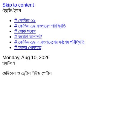
Skip to content
ট্রেন্ডিং ট্যাগ
# কোভিড-১৯
# কোভিড-১৯ বাংলাদেশ পরিস্থিতি
# শোক সংবাদ
# করোনা আপডেট
# কোভিড-১৯ এ বাংলাদেশের সর্বশেষ পরিস্থিতি
# আমরা শোকাহত
Monday, Aug 10, 2026
প্ল্যাটফর্ম
মেডিকেল ও ডেন্টাল নিউজ পোর্টাল