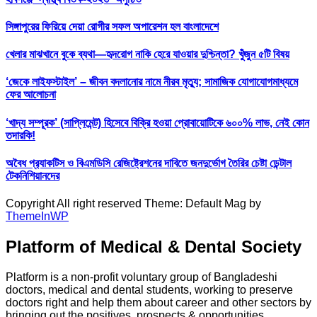
সিঙ্গাপুরের ফিরিয়ে দেয়া রোগীর সফল অপারেশন হল বাংলাদেশে
খেলার মাঝখানে বুকে ব্যথা—হৃদরোগ নাকি হেরে যাওয়ার দুশ্চিন্তা? খুঁজুন ৫টি বিষয়
‘জেকে লাইফস্টাইল’ – জীবন বদলানোর নামে নীরব মৃত্যু; সামাজিক যোগাযোগমাধ্যমে
ফের আলোচনা
‘খাদ্য সম্পূরক’ (সাপ্লিমেন্ট) হিসেবে বিক্রি হওয়া প্রোবায়োটিকে ৬০০% লাভ, নেই কোন
তদারকি!
অবৈধ প্র‍্যাকটিস ও বিএমডিসি রেজিষ্ট্রেশনের দাবিতে জনদুর্ভোগ তৈরির চেষ্টা ডেন্টাল
টেকনিশিয়ানদের
Copyright All right reserved Theme: Default Mag by
ThemeInWP
Platform of Medical & Dental Society
Platform is a non-profit voluntary group of Bangladeshi
doctors, medical and dental students, working to preserve
doctors right and help them about career and other sectors by
bringing out the positives, prospects & opportunities