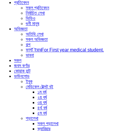
প্রতিবেদন
সকল প্রতিবেদন
নির্বাচিত লেখা
ভিডিও
গুনী মানুষ
অভিজ্ঞতা
অতিথি লেখা
সকল অভিজ্ঞতা
গল্প
ফার্স্ট ইয়ার
For First year medical student.
ভাবনা
সকল
জবস কর্ণার
কোয়াক হান্ট
ডাউনলোড
ইবুক
মেডিকেল টেক্সট বই
১ম বর্ষ
২য় বর্ষ
৩য় বর্ষ
৪র্থ বর্ষ
৫ম বর্ষ
পড়ালেখা
সকল পড়ালেখা
ক্যারিয়ার