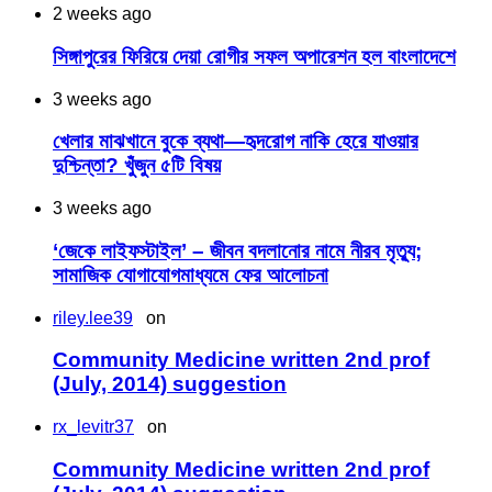
2 weeks ago
সিঙ্গাপুরের ফিরিয়ে দেয়া রোগীর সফল অপারেশন হল বাংলাদেশে
3 weeks ago
খেলার মাঝখানে বুকে ব্যথা—হৃদরোগ নাকি হেরে যাওয়ার
দুশ্চিন্তা? খুঁজুন ৫টি বিষয়
3 weeks ago
‘জেকে লাইফস্টাইল’ – জীবন বদলানোর নামে নীরব মৃত্যু;
সামাজিক যোগাযোগমাধ্যমে ফের আলোচনা
riley.lee39
on
Community Medicine written 2nd prof
(July, 2014) suggestion
rx_levitr37
on
Community Medicine written 2nd prof