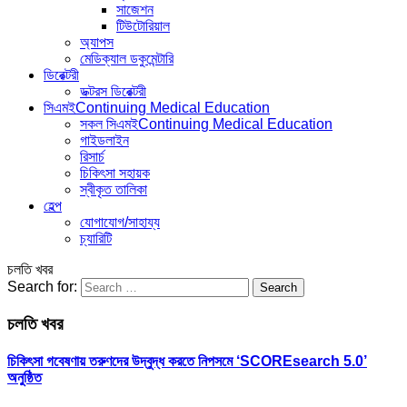
সাজেশন
টিউটোরিয়াল
অ্যাপস
মেডিক্যাল ডকুমেন্টারি
ডিরেক্টরী
ডক্টরস ডিরেক্টরী
সিএমই
Continuing Medical Education
সকল সিএমই
Continuing Medical Education
গাইডলাইন
রিসার্চ
চিকিৎসা সহায়ক
স্বীকৃত তালিকা
হেল্প
যোগাযোগ/সাহায্য
চ্যারিটি
চলতি খবর
Search for:
চলতি খবর
চিকিৎসা গবেষণায় তরুণদের উদ্বুদ্ধ করতে নিপসমে ‘SCOREsearch 5.0’
অনুষ্ঠিত