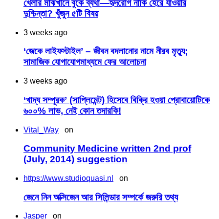
খেলার মাঝখানে বুকে ব্যথা—হৃদরোগ নাকি হেরে যাওয়ার
দুশ্চিন্তা? খুঁজুন ৫টি বিষয়
3 weeks ago
‘জেকে লাইফস্টাইল’ – জীবন বদলানোর নামে নীরব মৃত্যু;
সামাজিক যোগাযোগমাধ্যমে ফের আলোচনা
3 weeks ago
‘খাদ্য সম্পূরক’ (সাপ্লিমেন্ট) হিসেবে বিক্রি হওয়া প্রোবায়োটিকে
৬০০% লাভ, নেই কোন তদারকি!
Vital_Way
on
Community Medicine written 2nd prof
(July, 2014) suggestion
https://www.studioquasi.nl
on
জেনে নিন অক্সিজেন আর সিলিন্ডার সম্পর্কে জরুরি তথ্য
Jasper
on