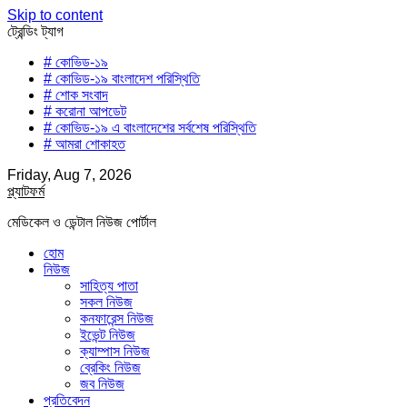
Skip to content
ট্রেন্ডিং ট্যাগ
# কোভিড-১৯
# কোভিড-১৯ বাংলাদেশ পরিস্থিতি
# শোক সংবাদ
# করোনা আপডেট
# কোভিড-১৯ এ বাংলাদেশের সর্বশেষ পরিস্থিতি
# আমরা শোকাহত
Friday, Aug 7, 2026
প্ল্যাটফর্ম
মেডিকেল ও ডেন্টাল নিউজ পোর্টাল
হোম
নিউজ
সাহিত্য পাতা
সকল নিউজ
কনফারেন্স নিউজ
ইভেন্ট নিউজ
ক্যাম্পাস নিউজ
ব্রেকিং নিউজ
জব নিউজ
প্রতিবেদন