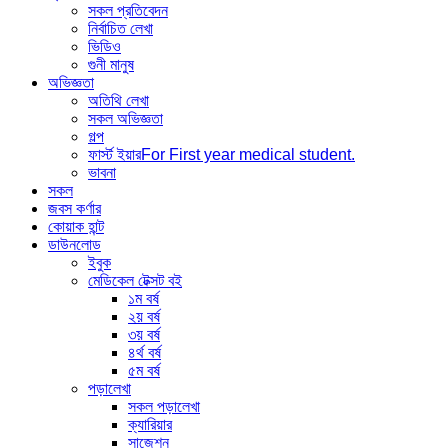
সকল প্রতিবেদন
নির্বাচিত লেখা
ভিডিও
গুনী মানুষ
অভিজ্ঞতা
অতিথি লেখা
সকল অভিজ্ঞতা
গল্প
ফার্স্ট ইয়ার
For First year medical student.
ভাবনা
সকল
জবস কর্ণার
কোয়াক হান্ট
ডাউনলোড
ইবুক
মেডিকেল টেক্সট বই
১ম বর্ষ
২য় বর্ষ
৩য় বর্ষ
৪র্থ বর্ষ
৫ম বর্ষ
পড়ালেখা
সকল পড়ালেখা
ক্যারিয়ার
সাজেশন