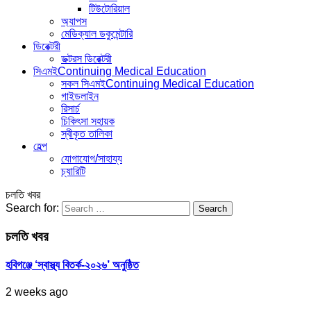
টিউটোরিয়াল
অ্যাপস
মেডিক্যাল ডকুমেন্টারি
ডিরেক্টরী
ডক্টরস ডিরেক্টরী
সিএমই
Continuing Medical Education
সকল সিএমই
Continuing Medical Education
গাইডলাইন
রিসার্চ
চিকিৎসা সহায়ক
স্বীকৃত তালিকা
হেল্প
যোগাযোগ/সাহায্য
চ্যারিটি
চলতি খবর
Search for:
চলতি খবর
হবিগঞ্জে ‘স্বাস্থ্য বিতর্ক-২০২৬’ অনুষ্ঠিত
2 weeks ago