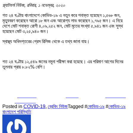
প্ল্যাটফর্ম নিউজ, রবিবার, ১ নভেম্বর, ২০২০
গত ২৪ ঘণ্টায় বাংলাদেশে কোভিড-১৯ এ নতুন করে শনাক্ত হয়েছেন ১,৫৬৮ জন,
মৃত্যুবরণ করেছেন আরো ১৮ জন এবং আরোগ্য লাভ করেছেন ১,৭৯৫ জন। এ নিয়ে
দেশে মোট শনাক্ত রোগী ৪,০৯,২৫২ জন, মোট মৃতের সংখ্যা ৫,৯৪১ জন এবং সুস্থ
হয়েছেন মোট ৩,২৫,৯৪০ জন।
স্বাস্থ্য অধিদপ্তরের প্রেস রিলিজ থেকে এ তথ্য জানা যায়।
গত ২৪ ঘণ্টায় ১২,৫৪৯ জনের নমুনা পরীক্ষা করা হয়েছে। এর পরিমাণ আগের দিনের
তুলনায় প্রায় ৮.৮২% বেশি।
Share on
Tweet
Follow us
Facebook
Posted in
COVID-19
,
ব্রেকিং নিউজ
Tagged #
কোভিড-১৯
#
কোভিড-১৯
বাংলাদেশ পরিস্থিতি