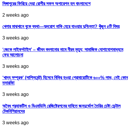
সিঙ্গাপুরের ফিরিয়ে দেয়া রোগীর সফল অপারেশন হল বাংলাদেশে
2 weeks ago
খেলার মাঝখানে বুকে ব্যথা—হৃদরোগ নাকি হেরে যাওয়ার দুশ্চিন্তা? খুঁজুন ৫টি বিষয়
3 weeks ago
‘জেকে লাইফস্টাইল’ – জীবন বদলানোর নামে নীরব মৃত্যু; সামাজিক যোগাযোগমাধ্যমে
ফের আলোচনা
3 weeks ago
‘খাদ্য সম্পূরক’ (সাপ্লিমেন্ট) হিসেবে বিক্রি হওয়া প্রোবায়োটিকে ৬০০% লাভ, নেই কোন
তদারকি!
3 weeks ago
অবৈধ প্র‍্যাকটিস ও বিএমডিসি রেজিষ্ট্রেশনের দাবিতে জনদুর্ভোগ তৈরির চেষ্টা ডেন্টাল
টেকনিশিয়ানদের
3 weeks ago