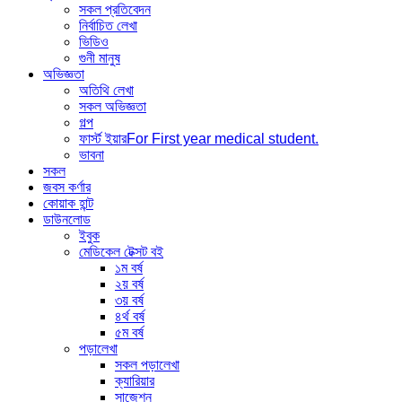
সকল প্রতিবেদন
নির্বাচিত লেখা
ভিডিও
গুনী মানুষ
অভিজ্ঞতা
অতিথি লেখা
সকল অভিজ্ঞতা
গল্প
ফার্স্ট ইয়ার
For First year medical student.
ভাবনা
সকল
জবস কর্ণার
কোয়াক হান্ট
ডাউনলোড
ইবুক
মেডিকেল টেক্সট বই
১ম বর্ষ
২য় বর্ষ
৩য় বর্ষ
৪র্থ বর্ষ
৫ম বর্ষ
পড়ালেখা
সকল পড়ালেখা
ক্যারিয়ার
সাজেশন