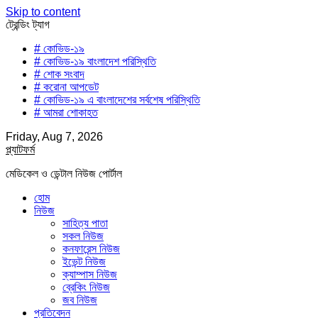
Skip to content
ট্রেন্ডিং ট্যাগ
# কোভিড-১৯
# কোভিড-১৯ বাংলাদেশ পরিস্থিতি
# শোক সংবাদ
# করোনা আপডেট
# কোভিড-১৯ এ বাংলাদেশের সর্বশেষ পরিস্থিতি
# আমরা শোকাহত
Friday, Aug 7, 2026
প্ল্যাটফর্ম
মেডিকেল ও ডেন্টাল নিউজ পোর্টাল
হোম
নিউজ
সাহিত্য পাতা
সকল নিউজ
কনফারেন্স নিউজ
ইভেন্ট নিউজ
ক্যাম্পাস নিউজ
ব্রেকিং নিউজ
জব নিউজ
প্রতিবেদন