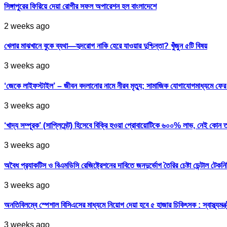
সিঙ্গাপুরের ফিরিয়ে দেয়া রোগীর সফল অপারেশন হল বাংলাদেশে
2 weeks ago
খেলার মাঝখানে বুকে ব্যথা—হৃদরোগ নাকি হেরে যাওয়ার দুশ্চিন্তা? খুঁজুন ৫টি বিষয়
3 weeks ago
‘জেকে লাইফস্টাইল’ – জীবন বদলানোর নামে নীরব মৃত্যু; সামাজিক যোগাযোগমাধ্যমে ফ
3 weeks ago
‘খাদ্য সম্পূরক’ (সাপ্লিমেন্ট) হিসেবে বিক্রি হওয়া প্রোবায়োটিকে ৬০০% লাভ, নেই কোন 
3 weeks ago
অবৈধ প্র‍্যাকটিস ও বিএমডিসি রেজিষ্ট্রেশনের দাবিতে জনদুর্ভোগ তৈরির চেষ্টা ডেন্টাল টেকন
3 weeks ago
অনতিবিলম্বে স্পেশাল বিসিএসের মাধ্যমে নিয়োগ দেয়া হবে ৫ হাজার চিকিৎসক : স্বাস্থ্যমন্ত্
3 weeks ago