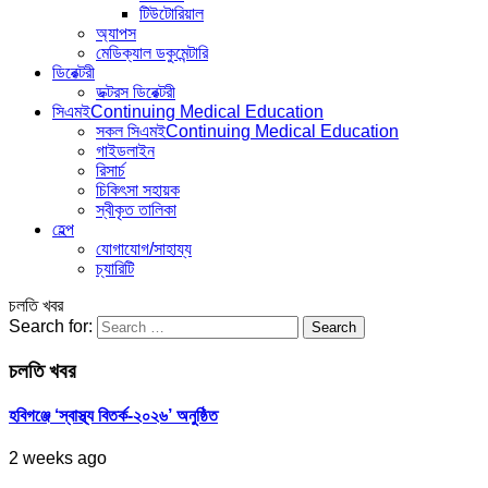
টিউটোরিয়াল
অ্যাপস
মেডিক্যাল ডকুমেন্টারি
ডিরেক্টরী
ডক্টরস ডিরেক্টরী
সিএমই
Continuing Medical Education
সকল সিএমই
Continuing Medical Education
গাইডলাইন
রিসার্চ
চিকিৎসা সহায়ক
স্বীকৃত তালিকা
হেল্প
যোগাযোগ/সাহায্য
চ্যারিটি
চলতি খবর
Search for:
চলতি খবর
হবিগঞ্জে ‘স্বাস্থ্য বিতর্ক-২০২৬’ অনুষ্ঠিত
2 weeks ago