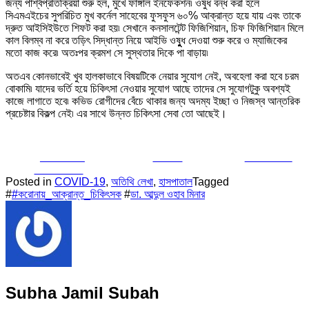
জন্য পার্শ্বপ্রতিক্রিয়া শুরু হল, মুখে ফাঙ্গাল ইনফেকশন৷ ওষুধ বন্ধ করা হলে
সিএমএইচের সুপরিচিত মুখ কর্নেল সাহেবের ফুসফুস ৬০% আক্রান্ত হয়ে যায় এবং তাকে
দ্রুত আইসিইউতে শিফট করা হয়৷ সেখানে কনসালটেন্ট ফিজিশিয়ান, চিফ ফিজিশিয়ান মিলে
কাল বিলম্ব না করে তড়িৎ সিদ্ধান্ত নিয়ে আইভি ওষুুুধ দেওয়া শুরু করে ও ম্যাজিকের
মতো কাজ করে৷ অতঃপর ক্রমশ সে সুস্থতার দিকে পা বাড়ায়৷
অতএব কোনভাবেই খুব হালকাভাবে বিষয়টিকে নেয়ার সুযোগ নেই, অবহেলা করা হবে চরম
বোকামি৷ যাদের ভর্তি হয়ে চিকিৎসা নেওয়ার সুযোগ আছে তাদের সে সুযোগটুকু অবশ্যই
কাজে লাগাতে হবে৷ কভিড রোগীদের বেঁচে থাকার জন্য অদম্য ইচ্ছা ও নিজস্ব আন্তরিক
প্রচেষ্টার বিকল্প নেই৷ এর সাথে উন্নত চিকিৎসা সেবা তো আছেই।
Share on
Tweet
Follow us
Facebook
Posted in
COVID-19
,
অতিথি লেখা
,
হাসপাতাল
Tagged
#
#করোনায়_আক্রান্ত_চিকিৎসক
#
ডা. আব্দুল ওহাব মিনার
Subha Jamil Subah