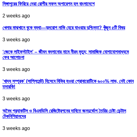
সিঙ্গাপুরের ফিরিয়ে দেয়া রোগীর সফল অপারেশন হল বাংলাদেশে
2 weeks ago
খেলার মাঝখানে বুকে ব্যথা—হৃদরোগ নাকি হেরে যাওয়ার দুশ্চিন্তা? খুঁজুন ৫টি বিষয়
3 weeks ago
‘জেকে লাইফস্টাইল’ – জীবন বদলানোর নামে নীরব মৃত্যু; সামাজিক যোগাযোগমাধ্যমে
ফের আলোচনা
3 weeks ago
‘খাদ্য সম্পূরক’ (সাপ্লিমেন্ট) হিসেবে বিক্রি হওয়া প্রোবায়োটিকে ৬০০% লাভ, নেই কোন
তদারকি!
3 weeks ago
অবৈধ প্র‍্যাকটিস ও বিএমডিসি রেজিষ্ট্রেশনের দাবিতে জনদুর্ভোগ তৈরির চেষ্টা ডেন্টাল
টেকনিশিয়ানদের
3 weeks ago