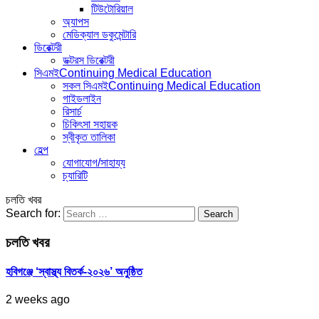
টিউটোরিয়াল
অ্যাপস
মেডিক্যাল ডকুমেন্টারি
ডিরেক্টরী
ডক্টরস ডিরেক্টরী
সিএমই
Continuing Medical Education
সকল সিএমই
Continuing Medical Education
গাইডলাইন
রিসার্চ
চিকিৎসা সহায়ক
স্বীকৃত তালিকা
হেল্প
যোগাযোগ/সাহায্য
চ্যারিটি
চলতি খবর
Search for:
চলতি খবর
হবিগঞ্জে ‘স্বাস্থ্য বিতর্ক-২০২৬’ অনুষ্ঠিত
2 weeks ago