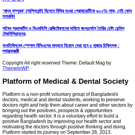
‘খাদ্য সম্পূরক’ (সাপ্লিমেন্ট) হিসেবে বিক্রি হওয়া প্রোবায়োটিকে ৬০০% লাভ, নেই কোন
তদারকি!
অবৈধ প্র‍্যাকটিস ও বিএমডিসি রেজিষ্ট্রেশনের দাবিতে জনদুর্ভোগ তৈরির চেষ্টা ডেন্টাল
টেকনিশিয়ানদের
অনতিবিলম্বে স্পেশাল বিসিএসের মাধ্যমে নিয়োগ দেয়া হবে ৫ হাজার চিকিৎসক :
স্বাস্থ্যমন্ত্রী
Copyright All right reserved Theme: Default Mag by
ThemeInWP
Platform of Medical & Dental Society
Platform is a non-profit voluntary group of Bangladeshi
doctors, medical and dental students, working to preserve
doctors right and help them about career and other sectors by
bringing out the positives, prospects & opportunities
regarding health sector. It is a voluntary effort to build a
positive Bangladesh by improving our health sector and
motivating the doctors through positive thinking and doing.
Platform started its journey on September 26, 2013.