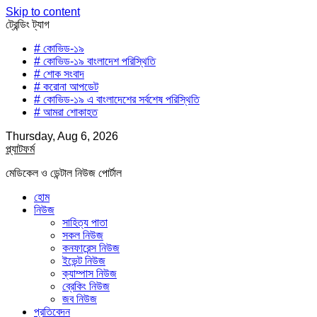
Skip to content
ট্রেন্ডিং ট্যাগ
# কোভিড-১৯
# কোভিড-১৯ বাংলাদেশ পরিস্থিতি
# শোক সংবাদ
# করোনা আপডেট
# কোভিড-১৯ এ বাংলাদেশের সর্বশেষ পরিস্থিতি
# আমরা শোকাহত
Thursday, Aug 6, 2026
প্ল্যাটফর্ম
মেডিকেল ও ডেন্টাল নিউজ পোর্টাল
হোম
নিউজ
সাহিত্য পাতা
সকল নিউজ
কনফারেন্স নিউজ
ইভেন্ট নিউজ
ক্যাম্পাস নিউজ
ব্রেকিং নিউজ
জব নিউজ
প্রতিবেদন