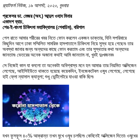
প্ল্যাটফর্ম নিউজ, ১৯ আগস্ট, ২০২০, বুধবার
প্রফেসর ডা. মেজর (অব.) আব্দুল ওহাব মিনার
একাদশ ব্যাচ,
শের-ই-বাংলা চিকিৎসা মহাবিদ্যালয় (শেবাচিম), বরিশাল
গেল রাতে আমার শরীরের খবর নিতে ফোন করলেন একজন ডাক্তার, যিনি সপরিবারে
কিছুদিন আগে ঢাকা সম্মিলিত সামরিক হাসপাতালে চিকিৎসা নিয়ে সুস্থ হয়ে গেছেন৷ তার
অবস্থা জানার জন্য অন্যদের কাছে ফোন করতাম এবং তার সুস্থতার কথা অন্যদের
জানতাম৷ ভেতরের অনেক অজানা কথাই আমি জানতাম না, খুবই দুঃখজনক৷
সে নিজেই কাল যা বললো তা অনেকটা অবিশ্বাস্য মনে হল আমার৷ তার নিয়মিত অক্সিজেন
লেগেছে, আইসিইউতে থাকতে হয়েছে কয়েকদিন, ইনজেকটেবল ওষুধ লেগেছে, লেগেছে
হাই ফ্লো ন্যাসাল ক্যানুলা; শুধু ভেন্টিলেটরে যাওয়া বাকি ছিল৷
যখন ফুসফুস ৪০% আক্রান্ত তখন মুখে ওষুধ চলছিল৷ কেবিনেই অক্সিজেন দিতো৷ ওষুধের