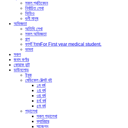
সকল প্রতিবেদন
নির্বাচিত লেখা
ভিডিও
গুনী মানুষ
অভিজ্ঞতা
অতিথি লেখা
সকল অভিজ্ঞতা
গল্প
ফার্স্ট ইয়ার
For First year medical student.
ভাবনা
সকল
জবস কর্ণার
কোয়াক হান্ট
ডাউনলোড
ইবুক
মেডিকেল টেক্সট বই
১ম বর্ষ
২য় বর্ষ
৩য় বর্ষ
৪র্থ বর্ষ
৫ম বর্ষ
পড়ালেখা
সকল পড়ালেখা
ক্যারিয়ার
সাজেশন