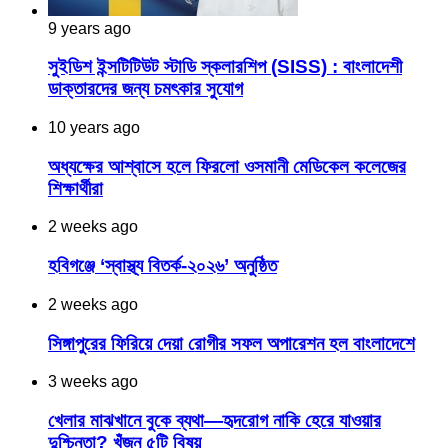
9 years ago
সুইডিশ ইন্সটিটিউট স্টাডি স্কলারশিপ (SISS) : বাংলাদেশী
ডাক্তারদের জন্য চমৎকার সুযোগ
10 years ago
অধ্যক্ষের আশ্বাসে হলে ফিরলো ওসমানী মেডিকেল কলেজের
শিক্ষার্থীরা
2 weeks ago
হবিগঞ্জে ‘স্বাস্থ্য বিতর্ক-২০২৬’ অনুষ্ঠিত
2 weeks ago
সিঙ্গাপুরের ফিরিয়ে দেয়া রোগীর সফল অপারেশন হল বাংলাদেশে
3 weeks ago
খেলার মাঝখানে বুকে ব্যথা—হৃদরোগ নাকি হেরে যাওয়ার
দুশ্চিন্তা? খুঁজুন ৫টি বিষয়