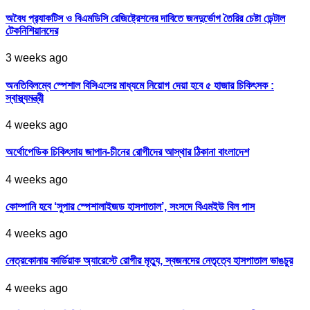
অবৈধ প্র‍্যাকটিস ও বিএমডিসি রেজিষ্ট্রেশনের দাবিতে জনদুর্ভোগ তৈরির চেষ্টা ডেন্টাল
টেকনিশিয়ানদের
3 weeks ago
অনতিবিলম্বে স্পেশাল বিসিএসের মাধ্যমে নিয়োগ দেয়া হবে ৫ হাজার চিকিৎসক :
স্বাস্থ্যমন্ত্রী
4 weeks ago
অর্থোপেডিক চিকিৎসায় জাপান-চীনের রোগীদের আস্থার ঠিকানা বাংলাদেশ
4 weeks ago
কোম্পানি হবে ‘সুপার স্পেশালাইজড হাসপাতাল’, সংসদে বিএমইউ বিল পাস
4 weeks ago
নেত্রকোনায় কার্ডিয়াক অ্যারেস্টে রোগীর মৃত্যু, স্বজনদের নেতৃত্বে হাসপাতাল ভাঙচুর
4 weeks ago