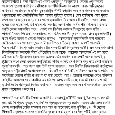
ফ্রন্টলাইনাররা। নানা কারণে এটি একটি গুরুত্বপূর্ণ অগ্রগতি। দেশের ওষুধ শিল্পের
অন্যতম পুরোধা প্রতিষ্ঠান বেক্সিমকো ফার্মাসিউটিক্যালস আরও একবার অভিনন্দনের
দাবিদার। করোনাকালে মার্কিন যুক্তরাষ্ট্রে পিপিই রপ্তানি করে আর বাংলাদেশের বাজারে
প্রথমবারের মত রেমডিসিভির নিয়ে আসার কৃতিত্ব তাদের। সেই তালিকায় এবার যুক্ত
হলো দেশের মানুষের জন্য সবার আগে ভ্যাকসিন নিয়ে আসার বিষয়টিও। জানা যাচ্ছে
ভারত এবং বাংলাদেশ, এই দু’দেশের সরকারই একই দাম, অর্থাৎ পাঁচ থেকে ছয় ডলারে
প্রতি ডোজ ভ্যাকসিন পাবে। একই দাম নির্ধারণ করাটাও নিঃসন্দেহে প্রশংসনীয়।
পাশাপাশি জানা গিয়েছে বেসরকারিভাবেও বেক্সিমকোর উদ্যোগে পাওয়া যাবে ভ্যাকসিনটি।
ফলে বঞ্চিত হবেন না দেশের সাধারণ মানুষও। অক্সফোর্ডে ভ্যাকসিনটি নানা কারণেই
ব্যক্তিগতভাবে আমার পছন্দের তালিকায় উপরের দিকে। প্রথম কারণটি অবশ্যই
‘অক্সফোর্ড’। বিশ্বে জ্ঞান-বিজ্ঞান চর্চার মাপকাঠি এই বিশ্ববিদ্যালয়টি। একসময় যখন ঢাকা
বিশ্ববিদ্যালয় উৎকর্ষের শীর্ষে পৌঁছেছিল তখন তাকে ‘প্রাচ্যের অক্সফোর্ড’-ই বলা হতো।
এই ভ্যাকসিন ট্রায়ালের ব্যাপারেও অক্সফোর্ডের সতর্কতার জায়গাটি আমরা দেখেছি।
ট্রায়ালে অংশ নেয়া একজন ভলান্টিয়ারের সাইড এফেক্ট দেখা দিলে বন্ধ করে দেয়া হয়েছিল
পুরো ট্রায়ালটি। পরে জানা যায় তিনি সুস্থ রয়েছেন। পরে ব্রিটিশ নিয়ন্ত্রণকারী কর্তৃপক্ষের
অনুমোদনে ট্রায়ালটি আবার শুরু হয়। কাজেই ভ্যাকসিনটি যে নিরাপদ আর অক্সফোর্ডও যে
সতর্কতায় কোনো ঘাটতি রাখছে না তা বলা যেতেই পারে। তাছাড়া আমাদের দেশে ইপিআই
কর্মসূচির আওতায় যে ভ্যাকসিন অবকাঠামো আছে সেটি ব্যবহার করেই সারা দেশে এই
ভ্যাকসিনটির প্রাপ্যতা নিশ্চিত করা যাবে। এজন্য নতুন করে কোনো অবকাঠামো ডেভলপ
করার প্রয়োজন পড়বে না।
পাশাপাশি ভ্যাকসিনটির উৎপাদক প্রতিষ্ঠান সেরাম ইন্সটিটিউট অফ ইন্ডিয়া শুধু ভারতেরই
নয়, এটি বিশ্বেরও বৃহত্তম ভ্যাকসিন প্রস্তুতকারক প্রতিষ্ঠান। বছরে তারা ১৫০ কোটি
ডোজ ভ্যাকসিন তৈরির সক্ষমতা রাখে আর বাংলাদেশসহ সারা পৃথিবীর ১৭০ টি দেশের
ইপিআই প্রোগ্রামে যেসব ভ্যাকসিন ব্যবহার করা হয় তার বেশিরভাগটাই আসে এখান