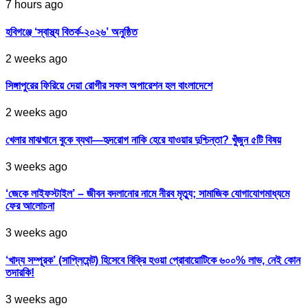
7 hours ago
হবিগঞ্জে ‘স্বাস্থ্য বিতর্ক-২০২৬’ অনুষ্ঠিত
2 weeks ago
সিঙ্গাপুরের ফিরিয়ে দেয়া রোগীর সফল অপারেশন হল বাংলাদেশে
2 weeks ago
খেলার মাঝখানে বুকে ব্যথা—হৃদরোগ নাকি হেরে যাওয়ার দুশ্চিন্তা? খুঁজুন ৫টি বিষয়
3 weeks ago
‘জেকে লাইফস্টাইল’ – জীবন বদলানোর নামে নীরব মৃত্যু; সামাজিক যোগাযোগমাধ্যমে
ফের আলোচনা
3 weeks ago
‘খাদ্য সম্পূরক’ (সাপ্লিমেন্ট) হিসেবে বিক্রি হওয়া প্রোবায়োটিকে ৬০০% লাভ, নেই কোন
তদারকি!
3 weeks ago