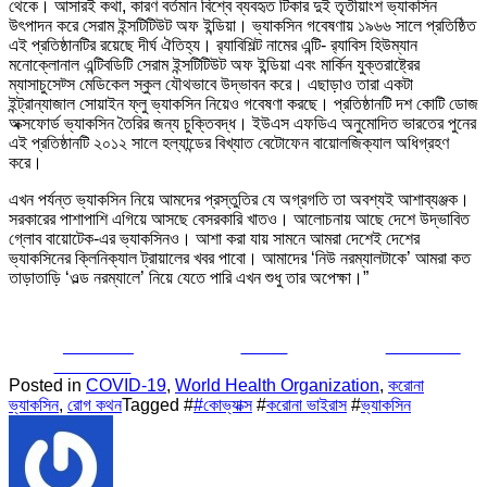
থেকে। আসারই কথা, কারণ বর্তমান বিশ্বে ব্যবহৃত টিকার দুই তৃতীয়াংশ ভ্যাকসিন
উৎপাদন করে সেরাম ইন্সটিটিউট অফ ইন্ডিয়া। ভ্যাকসিন গবেষণায় ১৯৬৬ সালে প্রতিষ্ঠিত
এই প্রতিষ্ঠানটির রয়েছে দীর্ঘ ঐতিহ্য। র‍্যাবিশিল্ট নামের এন্টি- র‍্যাবিস হিউম্যান
মনোক্লোনাল এন্টিবডিটি সেরাম ইন্সটিটিউট অফ ইন্ডিয়া এবং মার্কিন যুক্তরাষ্ট্রের
ম্যাসাচুসেট্স মেডিকেল স্কুল যৌথভাবে উদ্ভাবন করে। এছাড়াও তারা একটা
ইন্ট্রান্যাজাল সোয়াইন ফ্লু ভ্যাকসিন নিয়েও গবেষণা করছে। প্রতিষ্ঠানটি দশ কোটি ডোজ
অক্সফোর্ড ভ্যাকসিন তৈরির জন্য চুক্তিবদ্ধ। ইউএস এফডিএ অনুমোদিত ভারতের পুনের
এই প্রতিষ্ঠানটি ২০১২ সালে হল্যান্ডের বিখ্যাত বেটোফেন বায়োলজিক্যাল অধিগ্রহণ
করে।
এখন পর্যন্ত ভ্যাকসিন নিয়ে আমদের প্রস্তুতির যে অগ্রগতি তা অবশ্যই আশাব্যঞ্জক।
সরকারের পাশাপাশি এগিয়ে আসছে বেসরকারি খাতও। আলোচনায় আছে দেশে উদ্ভাবিত
গ্লোব বায়োটেক-এর ভ্যাকসিনও। আশা করা যায় সামনে আমরা দেশেই দেশের
ভ্যাকসিনের ক্লিনিক্যাল ট্রায়ালের খবর পাবো। আমাদের ‘নিউ নরম্যালটাকে’ আমরা কত
তাড়াতাড়ি ‘ওল্ড নরম্যালে’ নিয়ে যেতে পারি এখন শুধু তার অপেক্ষা।”
Share on
Tweet
Follow us
Facebook
Posted in
COVID-19
,
World Health Organization
,
করোনা
ভ্যাকসিন
,
রোগ কথন
Tagged #
#কোভ্যাক্স
#
করোনা ভাইরাস
#
ভ্যাকসিন