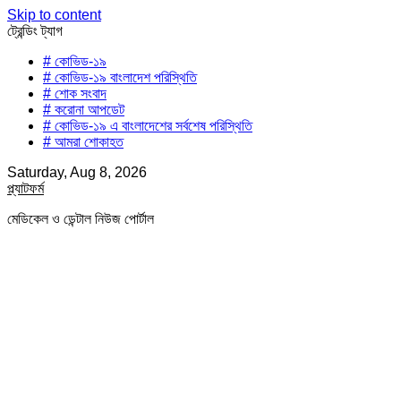
Skip to content
ট্রেন্ডিং ট্যাগ
# কোভিড-১৯
# কোভিড-১৯ বাংলাদেশ পরিস্থিতি
# শোক সংবাদ
# করোনা আপডেট
# কোভিড-১৯ এ বাংলাদেশের সর্বশেষ পরিস্থিতি
# আমরা শোকাহত
Saturday, Aug 8, 2026
প্ল্যাটফর্ম
মেডিকেল ও ডেন্টাল নিউজ পোর্টাল