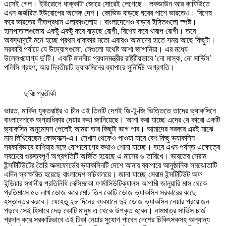
এসেই গেল। ইউরোপে ধাক্কাটা জোরে সোরেই লেগেছে। লকডাউন আর কার্ফিউতে
এখন জর্জরিত ইউরোপের অনেক দেশ। কোভিড বাড়ছে ঘরের পাশে ভারতেও। বিশেষ
করে ভারতের শীতপ্রধান এলাকাগুলোয়। বাংলাদেশেও বাড়ার ইঙ্গিতগুলো স্পষ্ট।
হাসপাতালগুলোয় একটু একটু করে বাড়ছে রোগী, বিশেষ করে খারাপ রোগী। তবে
অবস্থাদৃষ্টে মনে হচ্ছে প্রথম ধাক্কার মতো এবারও আমাদের হাতে সময় আছে কিছুটা।
সরকারি পর্যায়ে যে উদ্যোগগুলো, সেগুলো যথেষ্ট আশা জাগানিয়া। এর মধ্যে
উল্লেখযোগ্য দু’টি। একটি মাননীয় প্রধানমন্ত্রীর রাষ্ট্রীয়ভাবে ‘নো মাস্ক, নো সার্ভিস’
পলিসি গ্রহণ, আর দ্বিতীয়টি ভ্যাকসিনের ব্যাপারে সুনির্দিষ্ট অগ্রগতি।
ছবিঃ প্রতীকী
ভারত, মার্কিন যুক্তরাষ্ট্র ও চীন এই তিনটি দেশই জি-টু-জি ভিত্তিতে তাদের ভ্যাকসিনে
বাংলাদেশকে অগ্রাধিকার দেয়ার কথা জানিয়েছে। আশা করা যাচ্ছে এদের যে কারো একটি
ভ্যাকসিন অনুমোদন পেলেই আমরা তার কিছুটা ভাগ পাব। আমাদের সরকার এরই মাঝে
নাম লিখিয়েছেন কোভ্যাক্স-এ। সেখান থেকেও পাওয়া যাবে বেশ কিছু ভ্যাকসিন।
সরকারিভাবে রাশিয়ার সঙ্গে যোগাযোগের কথাও শোনা যাচ্ছে। তবে এখন পর্যন্ত এক্ষেত্রে
সবচেয়ে গুরুত্বপূর্ণ অগ্রগতিটি অর্জিত হয়েছে এ মাসের ৬ তারিখে। ভারতের সেরাম
ইন্সটিটিউটের তৈরি অক্সফোর্ডের ভ্যাকসিনটি দেশে আনার ব্যাপারে আনুষ্ঠানিক সমঝোতাটি
এদিন স্বাক্ষরিত হয়েছে বাংলাদেশ সচিবালয়ে। জানা যাচ্ছে সেরাম ইন্সটিটিউট অফ
ইন্ডিয়ার স্থানীয় প্রতিনিধি বেক্সিমকো ফার্মাসিউটিক্যালস আগামী জানুয়ারি মাস থেকে
প্রতিমাসে ৫০ লাখ ডোজ করে মোট তিন কোটি ডোজ ভ্যাকসিন সরকারের কাছে
হস্তান্তর করবে। যেহেতু ২৮ দিনের ব্যবধানে দুই ডোজ ভ্যাকসিন নেয়ার প্রয়োজন
পড়বে সেই হিসাবে দেড় কোটি মানুষ এ থেকে উপকৃত হবেন। নামমাত্র সার্ভিস চার্জ
প্রদান করে সরকারিভাবে এই টিকা নেয়ার সুযোগ পাবেন দেশের চিকিৎসকসহ অন্যান্য