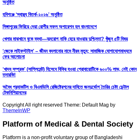
অনুষ্ঠিত
হবিগঞ্জে ‘স্বাস্থ্য বিতর্ক-২০২৬’ অনুষ্ঠিত
সিঙ্গাপুরের ফিরিয়ে দেয়া রোগীর সফল অপারেশন হল বাংলাদেশে
খেলার মাঝখানে বুকে ব্যথা—হৃদরোগ নাকি হেরে যাওয়ার দুশ্চিন্তা? খুঁজুন ৫টি বিষয়
‘জেকে লাইফস্টাইল’ – জীবন বদলানোর নামে নীরব মৃত্যু; সামাজিক যোগাযোগমাধ্যমে
ফের আলোচনা
‘খাদ্য সম্পূরক’ (সাপ্লিমেন্ট) হিসেবে বিক্রি হওয়া প্রোবায়োটিকে ৬০০% লাভ, নেই কোন
তদারকি!
অবৈধ প্র‍্যাকটিস ও বিএমডিসি রেজিষ্ট্রেশনের দাবিতে জনদুর্ভোগ তৈরির চেষ্টা ডেন্টাল
টেকনিশিয়ানদের
Copyright All right reserved Theme: Default Mag by
ThemeInWP
Platform of Medical & Dental Society
Platform is a non-profit voluntary group of Bangladeshi