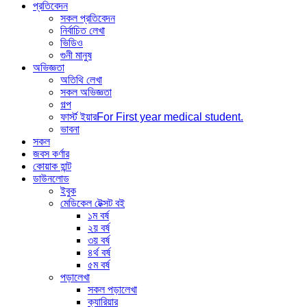
প্রতিবেদন
সকল প্রতিবেদন
নির্বাচিত লেখা
ভিডিও
গুনী মানুষ
অভিজ্ঞতা
অতিথি লেখা
সকল অভিজ্ঞতা
গল্প
ফার্স্ট ইয়ার
For First year medical student.
ভাবনা
সকল
জবস কর্ণার
কোয়াক হান্ট
ডাউনলোড
ইবুক
মেডিকেল টেক্সট বই
১ম বর্ষ
২য় বর্ষ
৩য় বর্ষ
৪র্থ বর্ষ
৫ম বর্ষ
পড়ালেখা
সকল পড়ালেখা
ক্যারিয়ার