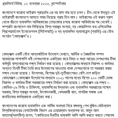
প্ল্যাটফর্ম নিউজ, ১২ নভেম্বর ২০২০, বৃহস্পতিবার
বাংলাদেশে করোনা ভাইরাস প্রাদুর্ভাব এর নয় মাস পার হতে চলল। চীন থেকে উদ্ভূত এই
ভাইরাসটি বাংলাদেশে আসতে সময় নিয়েছে প্রায় তিন মাস। ভাইরাসের এই করাল গ্রাস
থেকে বাঁচতে ভ্যাকসিন আবিষ্কারের তোড়জোর চলছে করোনা আবির্ভাবের পর থেকেই।
সম্প্রতি বাংলাদেশ নাম লিখিয়েছে বিশ্ব স্বাস্থ্য সংস্থা, দ্য কোয়ালিশন ফর এপিডেমিক
প্রিপেয়ার্ডনেস ইনোভেশনস (সিইপআই) ও দ্য ভ্যাকসিন অ্যালায়েন্স (গ্যাভি) এর যৌথ
সংগঠন “কোভ্যাক্স”এ।
কোভ্যাক্স একটি যৌথ আন্তর্জাতিক উদ্যোগ যেখানে, আর্থিক ও বৈজ্ঞানিক সম্পদ
ব্যবহারের পাশাপাশি ধনী দেশগুলোকে একত্রিত করে নিম্ন ও মধ্য আয়ের দেশগুলোয় টিকা
কর্মসূচি বাস্তবায়নের লক্ষ্য নির্ধারণ করা হয়েছে। কোভ্যাক্সের মাধ্যমে নিরাপদ ও কার্যকর
অন্তত তিনটি টিকা তৈরি করে উদ্যোগের আওতায় থাকা দেশগুলোকে তা সরবরাহ করার
লক্ষ্য নেওয়া হয়েছে। উল্লেখ্য, বিশ্বের দুই-তৃতীয়াংশেরও বেশি দেশ জড়িত
কোভ্যাক্সে।কোভ্যাক্স উদ্যোগের মাধ্যমে ২০২১ সালের মধ্যে বিশ্বে ২০০ কোটি ডোজ
নিরাপদ ও কার্যকর টিকা সরবরাহের লক্ষ্য নির্ধারণ করা হয়েছে। কোভ্যাক্স এর লক্ষ্য –
কোভিড-১৯ নির্ণয় ও চিকিৎসা, ভ্যাকসিনের উদ্ভাবন এবং ভ্যাকসিন সরবরাহের লক্ষ্যে
সরকার, বিশ্ব স্বাস্থ্য সংস্থা, উৎপাদনকারী, বেসরকারী খাত, নাগরিক সমাজ এবং
জনহিতকর কার্যক্রমকে একত্রিত করা।
বাংলাদেশের করোনা ভ্যাকসিন এবং সার্বিক অবস্থা নিয়ে বঙ্গবন্ধু শেখ মুজিব মেডিক্যাল
বিশ্ববিদ্যালয়ের হেপাটোলজি বিভাগ এর চেয়ারম্যান অধ্যাপক ডা. মামুন আল
মাহতাব(স্বপ্নীল) বলেন, “কোভিডের দ্বিতীয় ধাক্কাটা আসি আসি করতে করতে শেষমেষ