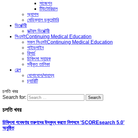
সাজেশন
টিউটোরিয়াল
অ্যাপস
মেডিক্যাল ডকুমেন্টারি
ডিরেক্টরী
ডক্টরস ডিরেক্টরী
সিএমই
Continuing Medical Education
সকল সিএমই
Continuing Medical Education
গাইডলাইন
রিসার্চ
চিকিৎসা সহায়ক
স্বীকৃত তালিকা
হেল্প
যোগাযোগ/সাহায্য
চ্যারিটি
চলতি খবর
Search for:
চলতি খবর
চিকিৎসা গবেষণায় তরুণদের উদ্বুদ্ধ করতে নিপসমে ‘SCOREsearch 5.0’
অনুষ্ঠিত