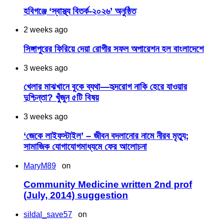
হবিগঞ্জে ‘স্বাস্থ্য বিতর্ক-২০২৬’ অনুষ্ঠিত
2 weeks ago
সিঙ্গাপুরের ফিরিয়ে দেয়া রোগীর সফল অপারেশন হল বাংলাদেশে
3 weeks ago
খেলার মাঝখানে বুকে ব্যথা—হৃদরোগ নাকি হেরে যাওয়ার
দুশ্চিন্তা? খুঁজুন ৫টি বিষয়
3 weeks ago
‘জেকে লাইফস্টাইল’ – জীবন বদলানোর নামে নীরব মৃত্যু;
সামাজিক যোগাযোগমাধ্যমে ফের আলোচনা
MaryM89
on
Community Medicine written 2nd prof
(July, 2014) suggestion
sildal_save57
on