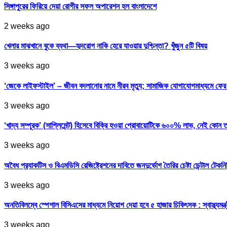
সিঙ্গাপুরের ফিরিয়ে দেয়া রোগীর সফল অপারেশন হল বাংলাদেশে
2 weeks ago
খেলার মাঝখানে বুকে ব্যথা—হৃদরোগ নাকি হেরে যাওয়ার দুশ্চিন্তা? খুঁজুন ৫টি বিষয়
3 weeks ago
‘জেকে লাইফস্টাইল’ – জীবন বদলানোর নামে নীরব মৃত্যু; সামাজিক যোগাযোগমাধ্যমে ফ
3 weeks ago
‘খাদ্য সম্পূরক’ (সাপ্লিমেন্ট) হিসেবে বিক্রি হওয়া প্রোবায়োটিকে ৬০০% লাভ, নেই কোন 
3 weeks ago
অবৈধ প্র‍্যাকটিস ও বিএমডিসি রেজিষ্ট্রেশনের দাবিতে জনদুর্ভোগ তৈরির চেষ্টা ডেন্টাল টেকন
3 weeks ago
অনতিবিলম্বে স্পেশাল বিসিএসের মাধ্যমে নিয়োগ দেয়া হবে ৫ হাজার চিকিৎসক : স্বাস্থ্যমন্ত্
3 weeks ago