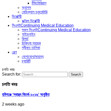
টিউটোরিয়াল
অ্যাপস
মেডিক্যাল ডকুমেন্টারি
ডিরেক্টরী
ডক্টরস ডিরেক্টরী
সিএমই
Continuing Medical Education
সকল সিএমই
Continuing Medical Education
গাইডলাইন
রিসার্চ
চিকিৎসা সহায়ক
স্বীকৃত তালিকা
হেল্প
যোগাযোগ/সাহায্য
চ্যারিটি
চলতি খবর
Search for:
চলতি খবর
হবিগঞ্জে ‘স্বাস্থ্য বিতর্ক-২০২৬’ অনুষ্ঠিত
2 weeks ago