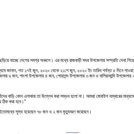
ড়িয়ে যাচ্ছে দেশের সমগ্র অঞ্চলে। এর মধ্যে রাজবাড়ী সদর উপজেলায় সম্প্রতি দেখা গিয়
 মাধ্যমে জানান, গত ১৭ই জুন, ২০২০ থেকে ২১শে জুন, ২০২০ ইং তারিখ পর্যন্ত ৫ দিনে পা
েলায় ৯ জন, পাংশা উপজেলায় ৪ জন, গোয়ালন্দ উপজেলায় ৩ জন ও বালিয়াকান্দি উপজেলায় 
ীদের বাড়ি কোন এলাকায় তা উল্লেখ করা সম্ভব হলো না। আমরা মোবাইল নাম্বারের মাধ্যমে তা
য় ঠিক করা হবে।”
ইতোমধ্যে সুস্থ হয়েছেন ৭৮ জন ও ২ জন মৃত্যুবরণ করেছেন।‌
Tweet