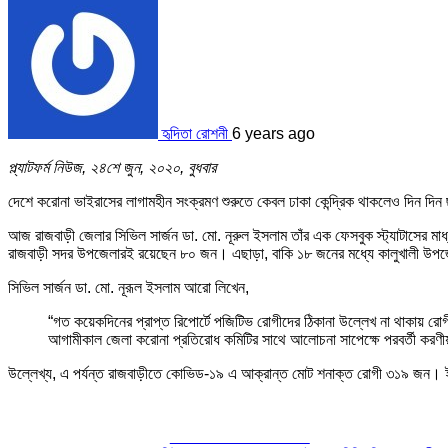
হৃদিতা রোশনী
6 years ago
প্ল্যাটফর্ম নিউজ, ২৪শে জুন, ২০২০, বুধবার
দেশে করোনা ভাইরাসের লাগামহীন সংক্রমণ শুরুতে কেবল ঢাকা কেন্দ্রিক থাকলেও দিন দিন ছ
আজ রাজবাড়ী জেলার সিভিল সার্জন ডা. মো. নূরুল ইসলাম তাঁর এক ফেসবুক স্ট্যাটাসের
রাজবাড়ী সদর উপজেলারই রয়েছেন ৮০ জন। এছাড়া, বাকি ১৮ জনের মধ্যে কালুখালী উপজ
সিভিল সার্জন ডা. মো. নূরূল ইসলাম আরো লিখেন,
“গত কয়েকদিনের প্রাপ্ত রিপোর্টে পজিটিভ রোগীদের ঠিকানা উল্লেখ না থাকায় রোগ
আগামীকাল জেলা করোনা প্রতিরোধ কমিটির সাথে আলোচনা সাপেক্ষে পরবর্তী করণী
উল্লেখ্য, এ পর্যন্ত রাজবাড়ীতে কোভিড-১৯ এ আক্রান্ত মোট শনাক্ত রোগী ৩১৯ জন। 
Share on Facebook