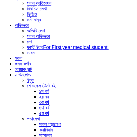
সকল প্রতিবেদন
নির্বাচিত লেখা
ভিডিও
গুনী মানুষ
অভিজ্ঞতা
অতিথি লেখা
সকল অভিজ্ঞতা
গল্প
ফার্স্ট ইয়ার
For First year medical student.
ভাবনা
সকল
জবস কর্ণার
কোয়াক হান্ট
ডাউনলোড
ইবুক
মেডিকেল টেক্সট বই
১ম বর্ষ
২য় বর্ষ
৩য় বর্ষ
৪র্থ বর্ষ
৫ম বর্ষ
পড়ালেখা
সকল পড়ালেখা
ক্যারিয়ার
সাজেশন