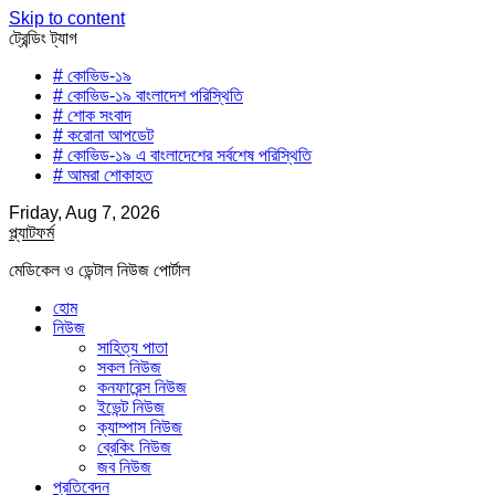
Skip to content
ট্রেন্ডিং ট্যাগ
# কোভিড-১৯
# কোভিড-১৯ বাংলাদেশ পরিস্থিতি
# শোক সংবাদ
# করোনা আপডেট
# কোভিড-১৯ এ বাংলাদেশের সর্বশেষ পরিস্থিতি
# আমরা শোকাহত
Friday, Aug 7, 2026
প্ল্যাটফর্ম
মেডিকেল ও ডেন্টাল নিউজ পোর্টাল
হোম
নিউজ
সাহিত্য পাতা
সকল নিউজ
কনফারেন্স নিউজ
ইভেন্ট নিউজ
ক্যাম্পাস নিউজ
ব্রেকিং নিউজ
জব নিউজ
প্রতিবেদন