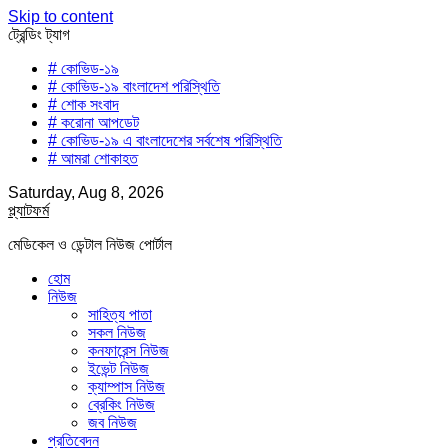
Skip to content
ট্রেন্ডিং ট্যাগ
# কোভিড-১৯
# কোভিড-১৯ বাংলাদেশ পরিস্থিতি
# শোক সংবাদ
# করোনা আপডেট
# কোভিড-১৯ এ বাংলাদেশের সর্বশেষ পরিস্থিতি
# আমরা শোকাহত
Saturday, Aug 8, 2026
প্ল্যাটফর্ম
মেডিকেল ও ডেন্টাল নিউজ পোর্টাল
হোম
নিউজ
সাহিত্য পাতা
সকল নিউজ
কনফারেন্স নিউজ
ইভেন্ট নিউজ
ক্যাম্পাস নিউজ
ব্রেকিং নিউজ
জব নিউজ
প্রতিবেদন