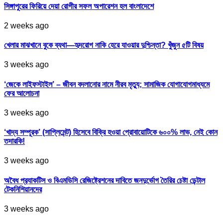
সিঙ্গাপুরের ফিরিয়ে দেয়া রোগীর সফল অপারেশন হল বাংলাদেশে
2 weeks ago
খেলার মাঝখানে বুকে ব্যথা—হৃদরোগ নাকি হেরে যাওয়ার দুশ্চিন্তা? খুঁজুন ৫টি বিষয়
3 weeks ago
‘জেকে লাইফস্টাইল’ – জীবন বদলানোর নামে নীরব মৃত্যু; সামাজিক যোগাযোগমাধ্যমে
ফের আলোচনা
3 weeks ago
‘খাদ্য সম্পূরক’ (সাপ্লিমেন্ট) হিসেবে বিক্রি হওয়া প্রোবায়োটিকে ৬০০% লাভ, নেই কোন
তদারকি!
3 weeks ago
অবৈধ প্র‍্যাকটিস ও বিএমডিসি রেজিষ্ট্রেশনের দাবিতে জনদুর্ভোগ তৈরির চেষ্টা ডেন্টাল
টেকনিশিয়ানদের
3 weeks ago