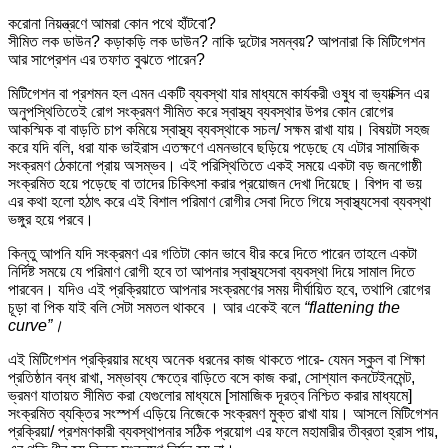
করোনা নিয়ন্ত্রণে আমরা কোন পথে হাঁটবো?
সীমিত লক ডাউন? কড়াকড়ি লক ডাউন? নাকি দুটোর সমন্বয়? আপনারা কি মিটিগেশন
আর সাপ্রেশন এর তফাত বুঝতে পারেন?
মিটিগেশন বা প্রশমন হল এমন একটি ব্যবস্থা যার মাধ্যমে কার্যকরী ওষুধ বা ভ্যাক্সিন এর
অনুপস্থিতিতেই রোগ সংক্রমণ সীমিত করে স্বাস্থ্য ব্যবস্থার উপর কোন রোগের
আকস্মিক বা বাড়তি চাপ কমিয়ে স্বাস্থ্য ব্যবস্থাকে সচল/ সক্ষম রাখা যায়। বিষয়টা সহজ
করে যদি বলি, ধরা যাক ভাইরাস এতক্ষণে এমনভাবে ছড়িয়ে পড়েছে যে এটার সামাজিক
সংক্রমণ ঠেকানো প্রায় অসম্ভব। এই পরিস্থিতিতে একই সময়ে একটা বড় জনগোষ্ঠী
সংক্রমিত হয়ে পড়েছে বা তাদের চিকিৎসা করার প্রয়োজন দেখা দিয়েছে। বিপদ বা ভয়
এর কথা হলো হঠাৎ করে এই বিশাল পরিমাণ রোগীর সেবা দিতে গিয়ে স্বাস্থ্যসেবা ব্যবস্থা
ভঙ্গুর হয়ে পরবে।
কিন্তু আপনি যদি সংক্রমণ এর গতিটা কোন ভাবে ধীর করে দিতে পারেন তাহলে একটা
নির্দিষ্ট সময়ে যে পরিমাণ রোগী হবে তা আপনার স্বাস্থ্যসেবা ব্যবস্থা দিয়ে সামাল দিতে
পারবেন। যদিও এই প্রক্রিয়াতে আপনার সংক্রমণের সময় দীর্ঘায়িত হবে, তথাপি রোগের
চূড়া বা পিক যাই বলি সেটা সমতল থাকবে । আর একেই বলে
“flattening the
curve”।
এই মিটিগেশন প্রক্রিয়ার মধ্যে অনেক ধরনের কাজ থাকতে পারে- যেমন স্কুল বা শিক্ষা
প্রতিষ্ঠান বন্ধ রাখা, সম্ভাব্য ক্ষেত্রে বাড়িতে বসে কাজ করা, সোশ্যাল কনটেইনমেন্ট,
ভ্রমণ যাতায়ত সীমিত করা যেগুলোর মাধ্যমে [সামাজিক দূরত্ব নিশ্চিত করার মাধ্যমে]
সংক্রমিত ব্যক্তির সংস্পর্শ এড়িয়ে নিজেকে সংক্রমণ মুক্ত রাখা যায়। আসলে মিটিগেশন
প্রক্রিয়া/ প্রশমণকারী ব্যবস্থাপনার সঠিক প্রয়োগ এর ফলে মহামারীর তীব্রতা হ্রাস পায়,