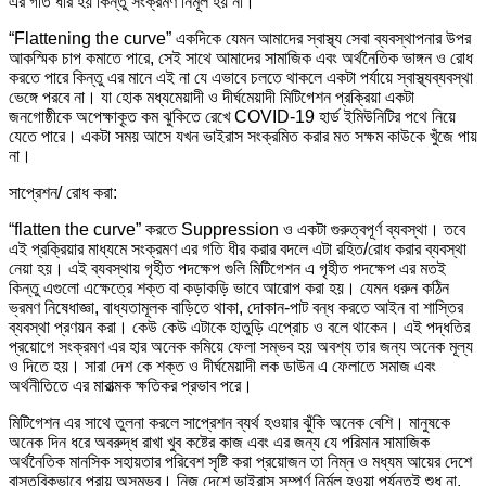
এর গতি ধীর হয় কিন্তু সংক্রমণ নির্মূল হয় না।
“Flattening the curve” একদিকে যেমন আমাদের স্বাস্থ্য সেবা ব্যবস্থাপনার উপর
আকস্মিক চাপ কমাতে পারে, সেই সাথে আমাদের সামাজিক এবং অর্থনৈতিক ভাঙ্গন ও রোধ
করতে পারে কিন্তু এর মানে এই না যে এভাবে চলতে থাকলে একটা পর্যায়ে স্বাস্থ্যব্যবস্থা
ভেঙ্গে পরবে না। যা হোক মধ্যমেয়াদী ও দীর্ঘমেয়াদী মিটিগেশন প্রক্রিয়া একটা
জনগোষ্ঠীকে অপেক্ষাকৃ্ত কম ঝুকিতে রেখে COVID-19 হার্ড ইমিউনিটির পথে নিয়ে
যেতে পারে। একটা সময় আসে যখন ভাইরাস সংক্রমিত করার মত সক্ষম কাউকে খুঁজে পায়
না।
সাপ্রেশন/ রোধ করা:
“flatten the curve” করতে Suppression ও একটা গুরুত্বপূর্ণ ব্যবস্থা। তবে
এই প্রক্রিয়ার মাধ্যমে সংক্রমণ এর গতি ধীর করার বদলে এটা রহিত/রোধ করার ব্যবস্থা
নেয়া হয়। এই ব্যবস্থায় গৃহীত পদক্ষেপ গুলি মিটিগেশন এ গৃহীত পদক্ষেপ এর মতই
কিন্তু এগুলো এক্ষেত্রে শক্ত বা কড়াকড়ি ভাবে আরোপ করা হয়। যেমন ধরুন কঠিন
ভ্রমণ নিষেধাজ্ঞা, বাধ্যতামূলক বাড়িতে থাকা, দোকান-পাট বন্ধ করতে আইন বা শাস্তির
ব্যবস্থা প্রণয়ন করা। কেউ কেউ এটাকে হাতুড়ি এপ্রোচ ও বলে থাকেন। এই পদ্ধতির
প্রয়োগে সংক্রমণ এর হার অনেক কমিয়ে ফেলা সম্ভব হয় অবশ্য তার জন্য অনেক মূল্য
ও দিতে হয়। সারা দেশ কে শক্ত ও দীর্ঘমেয়াদী লক ডাউন এ ফেলাতে সমাজ এবং
অর্থনীতিতে এর মারাত্মক ক্ষতিকর প্রভাব পরে।
মিটিগেশন এর সাথে তুলনা করলে সাপ্রেশন ব্যর্থ হওয়ার ঝুঁকি অনেক বেশি। মানুষকে
অনেক দিন ধরে অবরুদ্ধ রাখা খুব কষ্টের কাজ এবং এর জন্য যে পরিমান সামাজিক
অর্থনৈতিক মানসিক সহায়তার পরিবেশ সৃষ্টি করা প্রয়োজন তা নিম্ন ও মধ্যম আয়ের দেশে
বাস্তবিকভাবে প্রায় অসম্ভব। নিজ দেশে ভাইরাস সম্পূর্ণ নির্মূল হওয়া পর্যন্তই শুধু না,