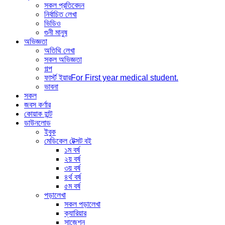
সকল প্রতিবেদন
নির্বাচিত লেখা
ভিডিও
গুনী মানুষ
অভিজ্ঞতা
অতিথি লেখা
সকল অভিজ্ঞতা
গল্প
ফার্স্ট ইয়ার
For First year medical student.
ভাবনা
সকল
জবস কর্ণার
কোয়াক হান্ট
ডাউনলোড
ইবুক
মেডিকেল টেক্সট বই
১ম বর্ষ
২য় বর্ষ
৩য় বর্ষ
৪র্থ বর্ষ
৫ম বর্ষ
পড়ালেখা
সকল পড়ালেখা
ক্যারিয়ার
সাজেশন