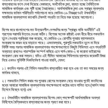
বাস্তবায়নের ফলে দেখা দিয়েছে বেকারত্ব, অর্থনৈতিক মন্দা, ব্যহত হচ্ছে নৈমিত্তিক
সামাজিক কার্যক্রম এবং সৃষ্টি হচ্ছে নৈরাজ্যের। আর্থসামাজিক মন্দা এবং স্বাস্থ্য ব্যবস্থার
সক্ষমতার বর্তমান পরিস্থিতি পর্যালোচনা করে কোভিড-১৯ নিয়ন্ত্রণেএই ঔষধবিহীন
সামাজিক ব্যবস্থাপনা কতখানি টেকসই পদ্ধতি তা নিয়ে শুরু হয়েছে আলোচনা।
বিশেষ করে বাংলাদেশের মত উন্নয়নশীল দেশগুলির জন্য “স্বাস্থ্য নাকি অর্থনীতি” এই
প্রশ্নের সরাসরি উত্তর দেওয়া কঠিন। বিশ্বের অনেক রাষ্ট্রই এখন ধীরে ধীরে লকডাউন
তুলে নেওয়ার প্রক্রিয়া শুরু করেছে, যা কোভিড-১৯ রোগটির পুনরায় ব্যাপকভাবে
সংক্রমণের কারন হয়ে দাড়াতে পারে। এমতাবস্থায়, পুরাপুরি লকডাউন তুলে না দিয়ে
নির্দিষ্ট সময় পরপর সামাজিক ব্যবস্থাপনার পদক্ষেপগুলোতে কিছুটা শিথিলতা এনে পদ্ধতিটি
অব্যাহত রাখলেও পারস্পরিক সংস্পর্শ কমিয়ে এনে সার্স-কোভ-২ বা করোনা ভাইরাসের
সংক্রমণ রোধ করা সম্ভব। যদিও এই সীমিত আকারের শিথিলতার ব্যাপারে কয়েকটি বিষয়
নিয়ে এখনও সুনির্দিষ্ট দিকনির্দেষণা পাওয়া যায়নি, যেমন:
১। কতদিন পরপর এই শিথিল লকডাউন বাস্তবায়িত করা হবে এবং তা কত সময়ের জন্য
কার্যকর থাকবে,
২। লকডাউন শিথিল করার পর পুনরায় রোগের সংক্রমন বেড়ে যাওয়ার পূর্বেই কতদিনের
মধ্যে আবারো সামাজিক ব্যবস্থাপনার পদক্ষেপগুলো কঠোর ভাবে পালিত হবে (আর্দশ সময়
হিসেবে বিবেচ্য হবে) এবং
৩। ঔষধবিহীন সামাজিক ব্যবস্থাপনার বিশেষ কোন্ পদক্ষেপটি আর্থসামাজিক অবস্থা
নির্বিশেষে বৈশ্বিকভাবে বাস্তবায়নের জন্য গ্রহণ করা যাবে।