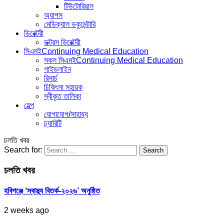
টিউটোরিয়াল
অ্যাপস
মেডিক্যাল ডকুমেন্টারি
ডিরেক্টরী
ডক্টরস ডিরেক্টরী
সিএমই
Continuing Medical Education
সকল সিএমই
Continuing Medical Education
গাইডলাইন
রিসার্চ
চিকিৎসা সহায়ক
স্বীকৃত তালিকা
হেল্প
যোগাযোগ/সাহায্য
চ্যারিটি
চলতি খবর
Search for:
চলতি খবর
হবিগঞ্জে ‘স্বাস্থ্য বিতর্ক-২০২৬’ অনুষ্ঠিত
2 weeks ago