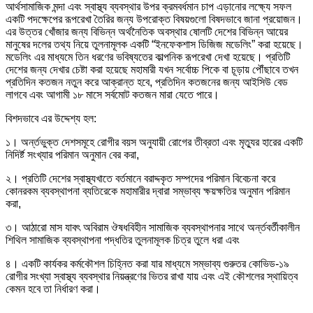
আর্থসামাজিক মন্দা এবং স্বাস্থ্য ব্যবস্থার উপর ক্রমবর্ধমান চাপ এড়ানোর লক্ষ্যে সফল
একটি পদক্ষেপের রূপরেখা তৈরির জন্য উপরোক্ত বিষয়গুলো বিষদভাবে জানা প্রয়োজন।
এর উত্তর খোঁজার জন্য বিভিন্ন অর্থনৈতিক অবস্থার ষোলটি দেশের বিভিন্ন আয়ের
মানুষের দলের তথ্য নিয়ে তুলনামূলক একটি “ইনফেকশাস ডিজিজ মডেলিং” করা হয়েছে।
মডেলিং এর মাধ্যমে তিন ধরণের ভবিষ্যতের কাল্পনিক রূপরেখা দেখা হয়েছে। প্রতিটি
দেশের জন্য দেখার চেষ্টা করা হয়েছে মহামারী যখন সর্বোচ্চ পিকে বা চূড়ায় পৌঁছাবে তখন
প্রতিদিন কতজন নতুন করে আক্রান্ত হবে, প্রতিদিন কতজনের জন্য আইসিউ বেড
লাগবে এবং আগামী ১৮ মাসে সর্বমোট কতজন মারা যেতে পারে।
বিশদভাবে এর উদ্দেশ্য হল:
১। অর্ন্তভুক্ত দেশসমূহে রোগীর বয়স অনুযায়ী রোগের তীব্রতা এবং মৃত্যুর হারের একটি
নিদির্ষ্ট সংখ্যার পরিমান অনুমান বের করা,
২। প্রতিটি দেশের স্বাস্থ্যখাতে বর্তমানে বরাদ্দকৃত সম্পদের পরিমান বিবেচনা করে
কোনরকম ব্যবস্থাপনা ব্যতিরেকে মহামারীর দ্বারা সম্ভাব্য ক্ষয়ক্ষতির অনুমান পরিমান
করা,
৩। আঠারো মাস যাবৎ অবিরাম ঔষধবিহীন সামাজিক ব্যবস্থাপনার সাথে অর্ন্তবর্তীকালীন
শিথিল সামাজিক ব্যবস্থাপনা পদ্ধতির তুলনামূলক চিত্র তুলে ধরা এবং
৪। একটি কার্যকর কর্মকৌশল চিহ্নিত করা যার মাধ্যমে সম্ভাব্য গুরুতর কোভিড-১৯
রোগীর সংখ্যা স্বাস্থ্য ব্যবস্থার নিয়ন্ত্রণের ভিতর রাখা যায় এবং এই কৌশলের স্থায়িত্ব
কেমন হবে তা নির্ধারণ করা।