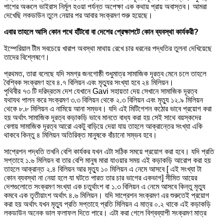
পাশের অঞ্চলে ভাইরাস নির্মূল হওয়া পর্যন্ত অপেক্ষা এক কথায় প্রায় অবাস্তব। আমরা
দেখেছি লকডাউন তুলে নেয়ার পর আবার সংক্রমণ শুরু হয়েছে।
এবার তাহলে আসি কোন পথে হাঁটবো বা দেশের প্রেক্ষাপটে কোন ব্যবস্থা কার্যকরী?
ইম্পেরিয়াল টীম সবচেয়ে খারাপ অবস্থা মাথায় রেখে চার ধরনের পদ্ধতির তুলনা দেখিয়েছে
তাদের বিশ্লেষণে।
প্রথমত, তারা বলেছে যদি সমগ্র জনগোষ্ঠী শুধুমাত্র সামাজিক দূরত্ব মেনে চলে তাহলে
বৈশ্বিক সংক্রমণ হবে ৪.৭ বিলিয়ন এবং মৃত্যুর সংখ্যা হবে ২৪ মিলিয়ন।
পৃথিবীর ৭৩ টি দরিদ্রতম দেশ যেখানে Gavi সহায়তা দেয় সেখানে সামাজিক দূরত্ব
যথাযথ পালন করে সংক্রমণ ৩.৩ বিলিয়ন থেকে ২.৩ বিলিয়ন এবং মৃত্যু ১২.৯ মিলিয়ন
থেকে ৮.৮ মিলিয়ন এ নামিয়ে আনা সম্ভব। যদি এই মিটিগেশন কঠোর ভাবে প্রয়োগ করা
হয় অর্থাৎ সামাজিক দূরত্ব কড়াকড়ি ভাবে মানতে বাধ্য করা হয় সেই সাথে বয়স্কদের
বেলায় সামাজিক দূরত্ব আরো একটু বাড়িয়ে দেয়া যায় তাহলে আক্রান্তের সংখ্যা একি
থাকবে কিন্তু ৪ মিলিয়ন অতিরিক্ত মানুষকে বাঁচানো সম্ভব হবে।
সাপ্রেশন পদ্ধতি তখনি বেশি কার্যকর যখন এটা সঠিক সময়ে প্রয়োগ করা হবে। যদি প্রতি
সপ্তাহে ১.৬ মিলিয়ন বা তার বেশি মানুষ মারা যাওয়ার সময় এই কড়াকড়ি আরোপ করা হয়
তাহলে আক্রান্ত ২.৪ বিলিয়ন আর মৃত্যু ১০ মিলিয়ন এ নেমে আসবে [ এই সংখ্যা টা
কোন ব্যবস্থা না নেয়া হলে যা ঘটতে পারত তার চার ভাগের একভাগ] সীমিত আয়ের
দেশগুলোতে সংক্রমণ সংখ্যা এক চতুর্থাংশ বা ১.৩ বিলিয়ন এ নেমে আসবে কিন্তু মৃত্যু
কমবে এক তৃতীয়াংশ অর্থাৎ ৪.৬ মিলিয়ন। যদি সাপ্রেশন সংক্রমণ এর শুরুতেই প্রয়োগ
করা হয় অর্থাৎ যখন মৃত্যু প্রতি সপ্তাহে প্রতি মিলিয়ন এ মাত্র ০.২ থাকে এই কড়াকড়ি
লকডাউন অনেক ভাল ফলাফল দিতে পারে। এটা করা গেলে বিশ্বব্যাপী সংক্রমণ মাত্র