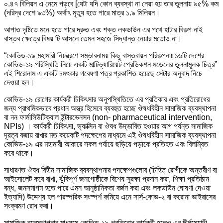
০.৪৭ বিলিয়ন এ নেমে পড়বে [যেটা যদি কোন ব্যবস্থা না নেয়া হয় তার তুলনায় ৯৫% কম
(দরিদ্র দেশে ৯৩%) অর্থাৎ মৃত্যু হতে পারে মাত্র ১.৯ মিলিয়ন।
আপাত দৃষ্টিতে মনে হতে পারে দ্রুত এবং শক্ত লকডাউন এর পথে হাটার বিকল্প নাই
বাস্তব ক্ষেত্রে বিষয় টি আসলে তেমন সহজে সিদ্ধান্ত নেয়ার মতোও না।
“কোভিড-১৯ মহামারী নিয়ন্ত্রণে সম্ভাবনাময় কিছু বাস্তবায়ন পরিকল্পনাঃ ১৬টি দেশের
কোভিড-১৯ পরিস্থিতি নিয়ে একটি মাল্টিভ্যারিয়েট প্রেডিকশন মডেলের তুলনামূলক চিত্র”
এই শিরোনাম এ একটি চমৎকার গবেষণা পত্র প্রকাশিত হয়েছে সেটার অনুবাদ নিচে
দেওয়া হল।
কোভিড-১৯ রোগের কার্যকরী চিকিৎসার অনুপস্থিতিতে এর প্রতিকার এবং প্রতিরোধের
জন্য প্রাথমিকভাবে প্রধান অস্ত্র হিসেবে ব্যবহুত হচ্ছে ঔষধবিহীন সামাজিক ব্যবস্থাপনা
বা নন ফার্মাসিউটিক্যাল ইন্টারভেনসন (non- pharmaceutical intervention,
NPIs) । কার্যকরী চিকিৎসা, ভ্যাক্সিন বা ঔষধ উদ্ভাবিত হওয়ার আগ পর্যন্ত সামাজিক
দূরত্ব বজায় রাখার মত কয়েকটি পদক্ষেপের মাধ্যমে এই ঔষধবিহীন সামাজিক ব্যবস্থাপনা
কোভিড-১৯ এর মহামারী আকারে সকল পর্যায়ে ছড়িয়ে পড়াকে প্রতিহত এবং বিলম্বিত
করে থাকে।
সাধারণত ঔষধ বিহীন সামাজিক ব্যবস্থাপনার পদক্ষেপগুলোর (চিহিত রোগীকে অন্তরীণ বা
আইসোলেট করে রাখা, ঝুঁকিপূর্ণ জনগোষ্ঠীকে বিশেষ সুরক্ষা প্রদান করা, শিক্ষা প্রতিষ্ঠান
বন্ধ, জনসমাগম হতে পারে এমন আনুষ্ঠানিকতা বর্জন করা এবং লকডাউন ঘোষণা দেওয়া
ইত্যাদি) উদ্দেশ্য হল পারস্পরিক সংস্পর্শ কমিয়ে এনে সার্স-কোভ-২ বা করোনা ভাইরাসের
সংক্রমণ রোধ করা।
সামাজিক ব্যবস্থাপনার মাধ্যমে কোভিড-১৯ প্রতিরোধ কার্যকরী হলেও এর দীর্ঘমেয়াদী