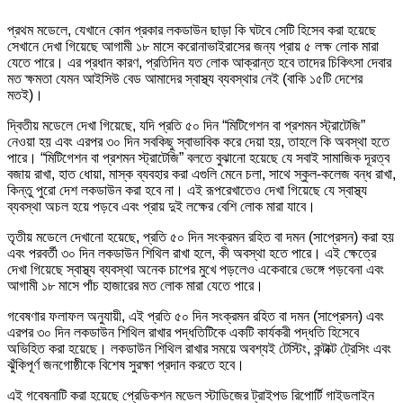
প্রথম মডেলে, যেখানে কোন প্রকার লকডাউন ছাড়া কি ঘটবে সেটি হিসেব করা হয়েছে
সেখানে দেখা গিয়েছে আগামী ১৮ মাসে করোনাভাইরাসের জন্য প্রায় ৫ লক্ষ লোক মারা
যেতে পারে। এর প্রধান কারণ, প্রতিদিন যত লোক আক্রান্ত হবে তাদের চিকিৎসা দেবার
মত ক্ষমতা যেমন আইসিউ বেড আমাদের স্বাস্থ্য ব্যবস্থার নেই (বাকি ১৫টি দেশের
মতই)।
দ্বিতীয় মডেলে দেখা গিয়েছে, যদি প্রতি ৫০ দিন “মিটিগেশন বা প্রশমন স্ট্রাটেজি”
নেওয়া হয় এবং এরপর ৩০ দিন সবকিছু স্বাভাবিক করে দেয়া হয়, তাহলে কি অবস্থা হতে
পারে। “মিটিগেশন বা প্রশমন স্ট্রাটেজি” বলতে বুঝানো হয়েছে যে সবাই সামাজিক দূরত্ব
বজায় রাখা, হাত ধোয়া, মাস্ক ব্যবহার করা এগুলি মেনে চলা, সাথে স্কুল-কলেজ বন্ধ রাখা,
কিন্তু পুরো দেশ লকডাউন করা হবে না। এই রূপরেখাতেও দেখা গিয়েছে যে স্বাস্থ্য
ব্যবস্থা অচল হয়ে পড়বে এবং প্রায় দুই লক্ষের বেশি লোক মারা যাবে।
তৃতীয় মডেলে দেখানো হয়েছে, প্রতি ৫০ দিন সংক্রমন রহিত বা দমন (সাপ্রেসন) করা হয়
এবং পরবর্তী ৩০ দিন লকডাউন শিথিল রাখা হলে, কী অবস্থা হতে পারে। এই ক্ষেত্রে
দেখা গিয়েছে স্বাস্থ্য ব্যবস্থা অনেক চাপের মুখে পড়লেও একেবারে ভেঙ্গে পড়বেনা এবং
আগামী ১৮ মাসে পাঁচ হাজারের মত লোক মারা যেতে পারে।
গবেষণার ফলাফল অনুযায়ী, এই প্রতি ৫০ দিন সংক্রমন রহিত বা দমন (সাপ্রেসন) এবং
এরপর ৩০ দিন লকডাউন শিথিল রাখার পদ্ধতিটিকে একটি কার্যকরী পদ্ধতি হিসেবে
অভিহিত করা হয়েছে। লকডাউন শিথিল রাখার সময়ে অবশ্যই টেস্টিং, কন্টাক্ট ট্রেসিং এবং
ঝুঁকিপূর্ণ জনগোষ্ঠীকে বিশেষ সুরক্ষা প্রদান করতে হবে।
এই গবেষনাটি করা হয়েছে প্রেডিকশন মডেল স্টাডিজের ট্রাইপড রিপোর্টি গাইডলাইন