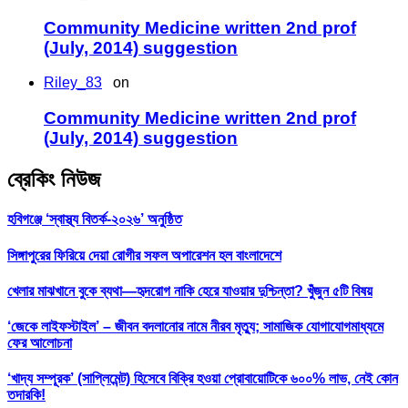
Community Medicine written 2nd prof
(July, 2014) suggestion
Riley_83
on
Community Medicine written 2nd prof
(July, 2014) suggestion
ব্রেকিং নিউজ
হবিগঞ্জে ‘স্বাস্থ্য বিতর্ক-২০২৬’ অনুষ্ঠিত
সিঙ্গাপুরের ফিরিয়ে দেয়া রোগীর সফল অপারেশন হল বাংলাদেশে
খেলার মাঝখানে বুকে ব্যথা—হৃদরোগ নাকি হেরে যাওয়ার দুশ্চিন্তা? খুঁজুন ৫টি বিষয়
‘জেকে লাইফস্টাইল’ – জীবন বদলানোর নামে নীরব মৃত্যু; সামাজিক যোগাযোগমাধ্যমে
ফের আলোচনা
‘খাদ্য সম্পূরক’ (সাপ্লিমেন্ট) হিসেবে বিক্রি হওয়া প্রোবায়োটিকে ৬০০% লাভ, নেই কোন
তদারকি!