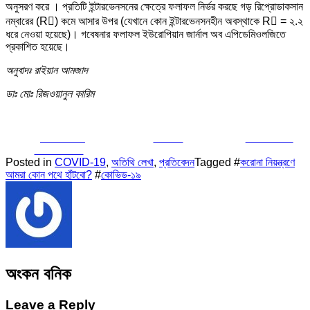
অনুসরণ করে । প্রতিটি ইন্টারভেনসনের ক্ষেত্রে ফলাফল নির্ভর করছে গড় রিপ্রোডাকসান
নম্বারের (R) কমে আসার উপর (যেখানে কোন ইন্টারভেনসনহীন অবস্থাকে R = ২.২
ধরে নেওয়া হয়েছে)। গবেষনার ফলাফল ইউরোপিয়ান জার্নাল অব এপিডেমিওলজিতে
প্রকাশিত হয়েছে।
অনুবাদঃ রাইয়ান আমজাদ
ডাঃ মোঃ রিজওয়ানুল কারিম
Share on
Tweet
Follow us
Facebook
Posted in
COVID-19
,
অতিথি লেখা
,
প্রতিবেদন
Tagged #
করোনা নিয়ন্ত্রণে
আমরা কোন পথে হাঁটবো?
#
কোভিড-১৯
অংকন বনিক
Leave a Reply