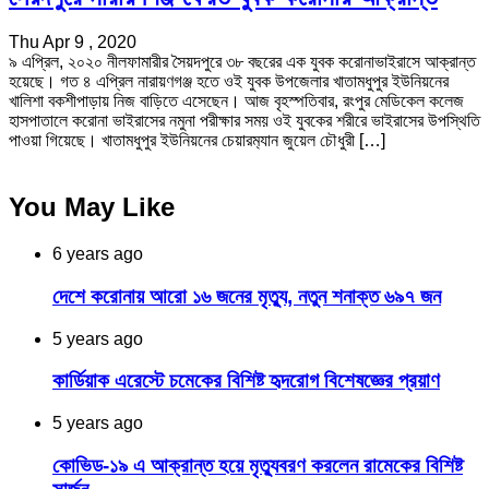
Thu Apr 9 , 2020
৯ এপ্রিল, ২০২০ নীলফামারীর সৈয়দপুরে ৩৮ বছরের এক যুবক করোনাভাইরাসে আক্রান্ত
হয়েছে। গত ৪ এপ্রিল নারায়ণগঞ্জ হতে ওই যুবক উপজেলার খাতামধুপুর ইউনিয়নের
খালিশা বকশীপাড়ায় নিজ বাড়িতে এসেছেন। আজ বৃহস্পতিবার, রংপুর মেডিকেল কলেজ
হাসপাতালে করোনা ভাইরাসের নমুনা পরীক্ষার সময় ওই যুবকের শরীরে ভাইরাসের উপস্থিতি
পাওয়া গিয়েছে। খাতামধুপুর ইউনিয়নের চেয়ারম‌্যান জুয়েল চৌধুরী […]
You May Like
6 years ago
দেশে করোনায় আরো ১৬ জনের মৃত্যু, নতুন শনাক্ত ৬৯৭ জন
5 years ago
কার্ডিয়াক এরেস্টে চমেকের বিশিষ্ট হৃদরোগ বিশেষজ্ঞের প্রয়াণ
5 years ago
কোভিড-১৯ এ আক্রান্ত হয়ে মৃত্যুবরণ করলেন রামেকের বিশিষ্ট