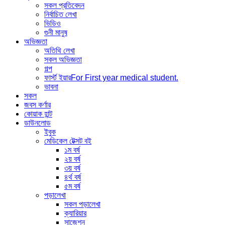
সকল প্রতিবেদন
নির্বাচিত লেখা
ভিডিও
গুনী মানুষ
অভিজ্ঞতা
অতিথি লেখা
সকল অভিজ্ঞতা
গল্প
ফার্স্ট ইয়ার
For First year medical student.
ভাবনা
সকল
জবস কর্ণার
কোয়াক হান্ট
ডাউনলোড
ইবুক
মেডিকেল টেক্সট বই
১ম বর্ষ
২য় বর্ষ
৩য় বর্ষ
৪র্থ বর্ষ
৫ম বর্ষ
পড়ালেখা
সকল পড়ালেখা
ক্যারিয়ার
সাজেশন