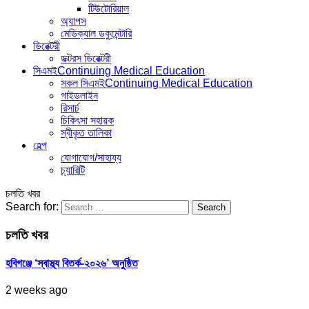
টিউটোরিয়াল
অ্যাপস
মেডিক্যাল ডকুমেন্টারি
ডিরেক্টরী
ডক্টরস ডিরেক্টরী
সিএমই
Continuing Medical Education
সকল সিএমই
Continuing Medical Education
গাইডলাইন
রিসার্চ
চিকিৎসা সহায়ক
স্বীকৃত তালিকা
হেল্প
যোগাযোগ/সাহায্য
চ্যারিটি
চলতি খবর
Search for:
চলতি খবর
হবিগঞ্জে ‘স্বাস্থ্য বিতর্ক-২০২৬’ অনুষ্ঠিত
2 weeks ago