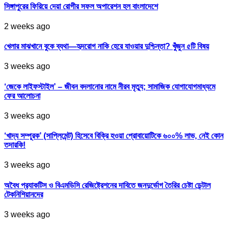
সিঙ্গাপুরের ফিরিয়ে দেয়া রোগীর সফল অপারেশন হল বাংলাদেশে
2 weeks ago
খেলার মাঝখানে বুকে ব্যথা—হৃদরোগ নাকি হেরে যাওয়ার দুশ্চিন্তা? খুঁজুন ৫টি বিষয়
3 weeks ago
‘জেকে লাইফস্টাইল’ – জীবন বদলানোর নামে নীরব মৃত্যু; সামাজিক যোগাযোগমাধ্যমে
ফের আলোচনা
3 weeks ago
‘খাদ্য সম্পূরক’ (সাপ্লিমেন্ট) হিসেবে বিক্রি হওয়া প্রোবায়োটিকে ৬০০% লাভ, নেই কোন
তদারকি!
3 weeks ago
অবৈধ প্র‍্যাকটিস ও বিএমডিসি রেজিষ্ট্রেশনের দাবিতে জনদুর্ভোগ তৈরির চেষ্টা ডেন্টাল
টেকনিশিয়ানদের
3 weeks ago