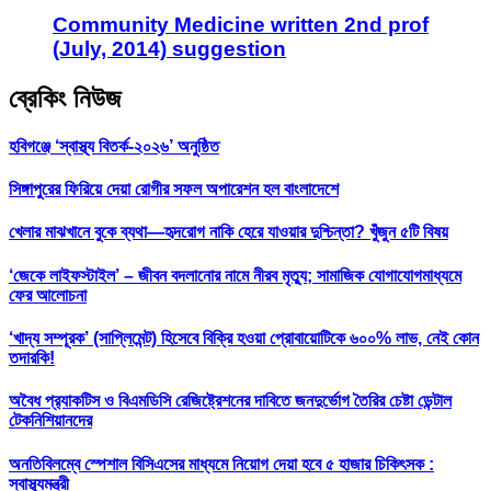
Community Medicine written 2nd prof
(July, 2014) suggestion
ব্রেকিং নিউজ
হবিগঞ্জে ‘স্বাস্থ্য বিতর্ক-২০২৬’ অনুষ্ঠিত
সিঙ্গাপুরের ফিরিয়ে দেয়া রোগীর সফল অপারেশন হল বাংলাদেশে
খেলার মাঝখানে বুকে ব্যথা—হৃদরোগ নাকি হেরে যাওয়ার দুশ্চিন্তা? খুঁজুন ৫টি বিষয়
‘জেকে লাইফস্টাইল’ – জীবন বদলানোর নামে নীরব মৃত্যু; সামাজিক যোগাযোগমাধ্যমে
ফের আলোচনা
‘খাদ্য সম্পূরক’ (সাপ্লিমেন্ট) হিসেবে বিক্রি হওয়া প্রোবায়োটিকে ৬০০% লাভ, নেই কোন
তদারকি!
অবৈধ প্র‍্যাকটিস ও বিএমডিসি রেজিষ্ট্রেশনের দাবিতে জনদুর্ভোগ তৈরির চেষ্টা ডেন্টাল
টেকনিশিয়ানদের
অনতিবিলম্বে স্পেশাল বিসিএসের মাধ্যমে নিয়োগ দেয়া হবে ৫ হাজার চিকিৎসক :
স্বাস্থ্যমন্ত্রী