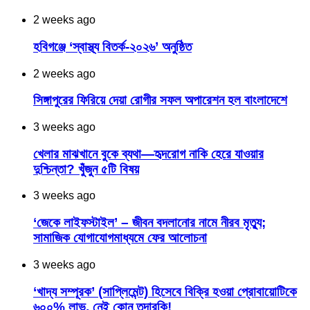
2 weeks ago
হবিগঞ্জে ‘স্বাস্থ্য বিতর্ক-২০২৬’ অনুষ্ঠিত
2 weeks ago
সিঙ্গাপুরের ফিরিয়ে দেয়া রোগীর সফল অপারেশন হল বাংলাদেশে
3 weeks ago
খেলার মাঝখানে বুকে ব্যথা—হৃদরোগ নাকি হেরে যাওয়ার
দুশ্চিন্তা? খুঁজুন ৫টি বিষয়
3 weeks ago
‘জেকে লাইফস্টাইল’ – জীবন বদলানোর নামে নীরব মৃত্যু;
সামাজিক যোগাযোগমাধ্যমে ফের আলোচনা
3 weeks ago
‘খাদ্য সম্পূরক’ (সাপ্লিমেন্ট) হিসেবে বিক্রি হওয়া প্রোবায়োটিকে
৬০০% লাভ, নেই কোন তদারকি!