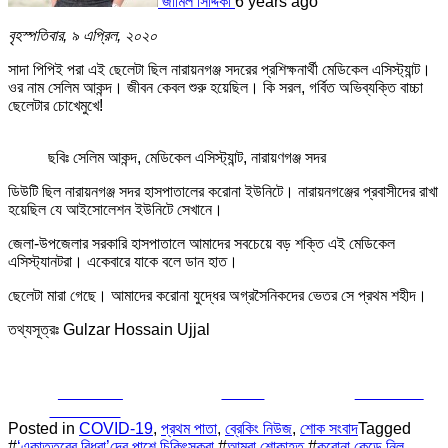
জামিল সিদ্দিকী
6 years ago
বৃহস্পতিবার, ৯ এপ্রিল, ২০২০
সাদা পিপিই পরা এই ছেলেটা ছিল নারায়নগঞ্জ সদরের প্রশিক্ষনার্থী মেডিকেল এসিস্ট্যান্ট।
ওর নাম সেলিম আকন্দ। জীবন কেবল শুরু হয়েছিল। কি সরল, গর্বিত অভিব্যক্তি বাচ্চা
ছেলেটার চোখেমুখে!
ছবিঃ সেলিম আকন্দ, মেডিকেল এসিস্ট্যান্ট, নারায়ণগঞ্জ সদর
ডিউটি ছিল নারায়নগঞ্জ সদর হাসপাতালের করোনা ইউনিটে। নারায়নগঞ্জের প্রবাসীদের রাখা
হয়েছিল যে আইসোলেশন ইউনিটে সেখানে।
জেলা-উপজেলার সরকারি হাসপাতালে আমাদের সবচেয়ে বড় শক্তি এই মেডিকেল
এসিস্ট্যানটরা। একেবারে যাকে বলে ডান হাত।
ছেলেটা মারা গেছে। আমাদের করোনা যুদ্ধের অগ্রসৈনিকদের ভেতর সে প্রথম শহীদ।
তথ্যসূত্রঃ Gulzar Hossain Ujjal
Share on
Tweet
Follow us
Facebook
Posted in
COVID-19
,
প্রথম পাতা
,
ব্রেকিং নিউজ
,
শোক সংবাদ
Tagged
#
‘একাত্তরের বিধবা’দের পাশে চিকিৎসকরা
#
আমরা শোকাহত
#
করোনা কেড়ে নিল