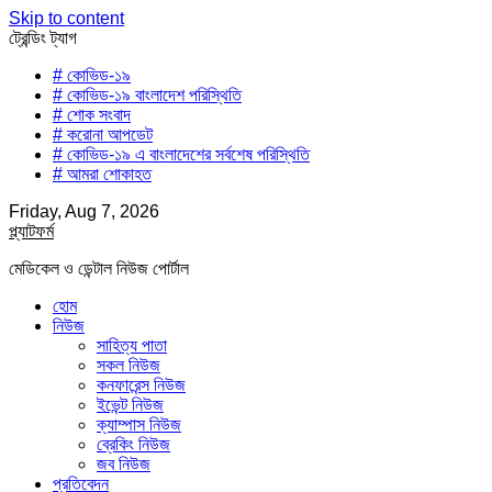
Skip to content
ট্রেন্ডিং ট্যাগ
# কোভিড-১৯
# কোভিড-১৯ বাংলাদেশ পরিস্থিতি
# শোক সংবাদ
# করোনা আপডেট
# কোভিড-১৯ এ বাংলাদেশের সর্বশেষ পরিস্থিতি
# আমরা শোকাহত
Friday, Aug 7, 2026
প্ল্যাটফর্ম
মেডিকেল ও ডেন্টাল নিউজ পোর্টাল
হোম
নিউজ
সাহিত্য পাতা
সকল নিউজ
কনফারেন্স নিউজ
ইভেন্ট নিউজ
ক্যাম্পাস নিউজ
ব্রেকিং নিউজ
জব নিউজ
প্রতিবেদন