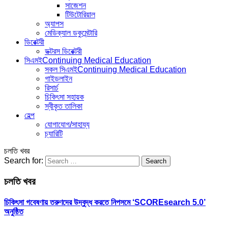
সাজেশন
টিউটোরিয়াল
অ্যাপস
মেডিক্যাল ডকুমেন্টারি
ডিরেক্টরী
ডক্টরস ডিরেক্টরী
সিএমই
Continuing Medical Education
সকল সিএমই
Continuing Medical Education
গাইডলাইন
রিসার্চ
চিকিৎসা সহায়ক
স্বীকৃত তালিকা
হেল্প
যোগাযোগ/সাহায্য
চ্যারিটি
চলতি খবর
Search for:
চলতি খবর
চিকিৎসা গবেষণায় তরুণদের উদ্বুদ্ধ করতে নিপসমে ‘SCOREsearch 5.0’
অনুষ্ঠিত