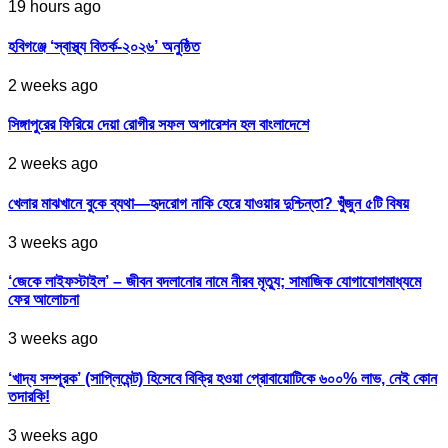
19 hours ago
হবিগঞ্জে ‘স্বাস্থ্য বিতর্ক-২০২৬’ অনুষ্ঠিত
2 weeks ago
সিঙ্গাপুরের ফিরিয়ে দেয়া রোগীর সফল অপারেশন হল বাংলাদেশে
2 weeks ago
খেলার মাঝখানে বুকে ব্যথা—হৃদরোগ নাকি হেরে যাওয়ার দুশ্চিন্তা? খুঁজুন ৫টি বিষয়
3 weeks ago
‘জেকে লাইফস্টাইল’ – জীবন বদলানোর নামে নীরব মৃত্যু; সামাজিক যোগাযোগমাধ্যমে
ফের আলোচনা
3 weeks ago
‘খাদ্য সম্পূরক’ (সাপ্লিমেন্ট) হিসেবে বিক্রি হওয়া প্রোবায়োটিকে ৬০০% লাভ, নেই কোন
তদারকি!
3 weeks ago