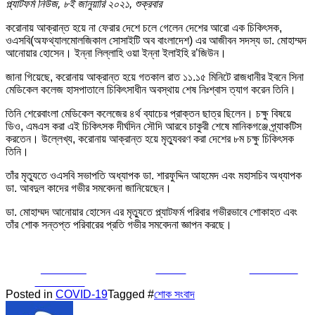
প্ল্যাটফর্ম নিউজ, ৮ই জানুয়ারি ২০২১, শুক্রবার
করোনায় আক্রান্ত হয়ে না ফেরার দেশে চলে গেলেন দেশের আরো এক চিকিৎসক,
ওএসবি(অফথ্যালমোলজিকাল সোসাইটি অব বাংলাদেশ) এর আজীবন সদস্য ডা. মোহাম্মদ
আনোয়ার হোসেন। ইন্না লিল্লাহি ওয়া ইন্না ইলাইহি র’জিউন।
জানা গিয়েছে, করোনায় আক্রান্ত হয়ে গতকাল রাত ১১.১৫ মিনিটে রাজধানীর ইবনে সিনা
মেডিকেল কলেজ হাসপাতালে চিকিৎসাধীন অবস্থায় শেষ নিঃশ্বাস ত্যাগ করেন তিনি।
তিনি শেরেবাংলা মেডিকেল কলেজের ৪র্থ ব্যাচের প্রাক্তন ছাত্র ছিলেন। চক্ষু বিষয়ে
ডিও, এমএস করা এই চিকিৎসক দীর্ঘদিন সৌদি আরবে চাকুরী শেষে মানিকগঞ্জে প্র্যাকটিস
করতেন। উল্লেখ্য, করোনায় আক্রান্ত হয়ে মৃত্যুবরণ করা দেশের ৮ম চক্ষু চিকিৎসক
তিনি‌।
তাঁর মৃত্যুতে ওএসবি সভাপতি অধ্যাপক ডা. শারফুদ্দিন আহমেদ এবং মহাসচিব অধ্যাপক
ডা. আবদুল কাদের গভীর সমবেদনা জানিয়েছেন।
ডা. মোহাম্মদ আনোয়ার হোসেন এর মৃত্যুতে প্ল্যাটফর্ম পরিবার গভীরভাবে শোকাহত এবং
তাঁর শোক সন্তপ্ত পরিবারের প্রতি গভীর সমবেদনা জ্ঞাপন করছে।
Share on
Tweet
Follow us
Facebook
Posted in
COVID-19
Tagged #
শোক সংবাদ