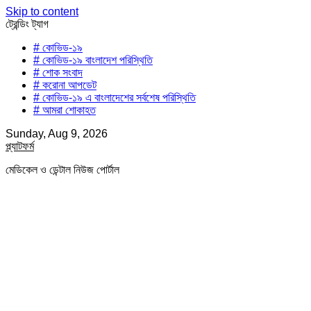
Skip to content
ট্রেন্ডিং ট্যাগ
# কোভিড-১৯
# কোভিড-১৯ বাংলাদেশ পরিস্থিতি
# শোক সংবাদ
# করোনা আপডেট
# কোভিড-১৯ এ বাংলাদেশের সর্বশেষ পরিস্থিতি
# আমরা শোকাহত
Sunday, Aug 9, 2026
প্ল্যাটফর্ম
মেডিকেল ও ডেন্টাল নিউজ পোর্টাল