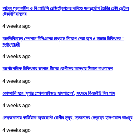
অবৈধ প্র‍্যাকটিস ও বিএমডিসি রেজিষ্ট্রেশনের দাবিতে জনদুর্ভোগ তৈরির চেষ্টা ডেন্টাল
টেকনিশিয়ানদের
4 weeks ago
অনতিবিলম্বে স্পেশাল বিসিএসের মাধ্যমে নিয়োগ দেয়া হবে ৫ হাজার চিকিৎসক :
স্বাস্থ্যমন্ত্রী
4 weeks ago
অর্থোপেডিক চিকিৎসায় জাপান-চীনের রোগীদের আস্থার ঠিকানা বাংলাদেশ
4 weeks ago
কোম্পানি হবে ‘সুপার স্পেশালাইজড হাসপাতাল’, সংসদে বিএমইউ বিল পাস
4 weeks ago
নেত্রকোনায় কার্ডিয়াক অ্যারেস্টে রোগীর মৃত্যু, স্বজনদের নেতৃত্বে হাসপাতাল ভাঙচুর
4 weeks ago