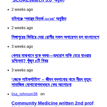
‘SCOREsearch 5.0’ অনুষ্ঠিত
2 weeks ago
হবিগঞ্জে ‘স্বাস্থ্য বিতর্ক-২০২৬’ অনুষ্ঠিত
2 weeks ago
সিঙ্গাপুরের ফিরিয়ে দেয়া রোগীর সফল অপারেশন হল বাংলাদেশে
3 weeks ago
খেলার মাঝখানে বুকে ব্যথা—হৃদরোগ নাকি হেরে যাওয়ার
দুশ্চিন্তা? খুঁজুন ৫টি বিষয়
3 weeks ago
‘জেকে লাইফস্টাইল’ – জীবন বদলানোর নামে নীরব মৃত্যু;
সামাজিক যোগাযোগমাধ্যমে ফের আলোচনা
lisa_johnson38
on
Community Medicine written 2nd prof