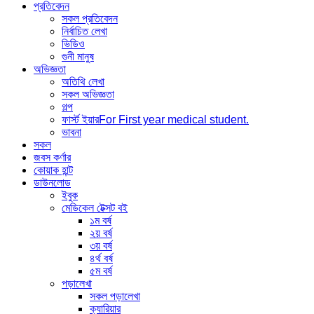
প্রতিবেদন
সকল প্রতিবেদন
নির্বাচিত লেখা
ভিডিও
গুনী মানুষ
অভিজ্ঞতা
অতিথি লেখা
সকল অভিজ্ঞতা
গল্প
ফার্স্ট ইয়ার
For First year medical student.
ভাবনা
সকল
জবস কর্ণার
কোয়াক হান্ট
ডাউনলোড
ইবুক
মেডিকেল টেক্সট বই
১ম বর্ষ
২য় বর্ষ
৩য় বর্ষ
৪র্থ বর্ষ
৫ম বর্ষ
পড়ালেখা
সকল পড়ালেখা
ক্যারিয়ার