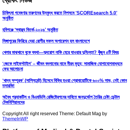
ব্রেকিং নিউজ
চিকিৎসা গবেষণায় তরুণদের উদ্বুদ্ধ করতে নিপসমে ‘SCOREsearch 5.0’
অনুষ্ঠিত
হবিগঞ্জে ‘স্বাস্থ্য বিতর্ক-২০২৬’ অনুষ্ঠিত
সিঙ্গাপুরের ফিরিয়ে দেয়া রোগীর সফল অপারেশন হল বাংলাদেশে
খেলার মাঝখানে বুকে ব্যথা—হৃদরোগ নাকি হেরে যাওয়ার দুশ্চিন্তা? খুঁজুন ৫টি বিষয়
‘জেকে লাইফস্টাইল’ – জীবন বদলানোর নামে নীরব মৃত্যু; সামাজিক যোগাযোগমাধ্যমে
ফের আলোচনা
‘খাদ্য সম্পূরক’ (সাপ্লিমেন্ট) হিসেবে বিক্রি হওয়া প্রোবায়োটিকে ৬০০% লাভ, নেই কোন
তদারকি!
অবৈধ প্র‍্যাকটিস ও বিএমডিসি রেজিষ্ট্রেশনের দাবিতে জনদুর্ভোগ তৈরির চেষ্টা ডেন্টাল
টেকনিশিয়ানদের
Copyright All right reserved Theme: Default Mag by
ThemeInWP