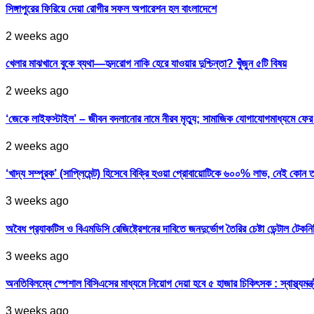
সিঙ্গাপুরের ফিরিয়ে দেয়া রোগীর সফল অপারেশন হল বাংলাদেশে
2 weeks ago
খেলার মাঝখানে বুকে ব্যথা—হৃদরোগ নাকি হেরে যাওয়ার দুশ্চিন্তা? খুঁজুন ৫টি বিষয়
2 weeks ago
‘জেকে লাইফস্টাইল’ – জীবন বদলানোর নামে নীরব মৃত্যু; সামাজিক যোগাযোগমাধ্যমে ফ
2 weeks ago
‘খাদ্য সম্পূরক’ (সাপ্লিমেন্ট) হিসেবে বিক্রি হওয়া প্রোবায়োটিকে ৬০০% লাভ, নেই কোন 
3 weeks ago
অবৈধ প্র‍্যাকটিস ও বিএমডিসি রেজিষ্ট্রেশনের দাবিতে জনদুর্ভোগ তৈরির চেষ্টা ডেন্টাল টেকন
3 weeks ago
অনতিবিলম্বে স্পেশাল বিসিএসের মাধ্যমে নিয়োগ দেয়া হবে ৫ হাজার চিকিৎসক : স্বাস্থ্যমন্ত্
3 weeks ago