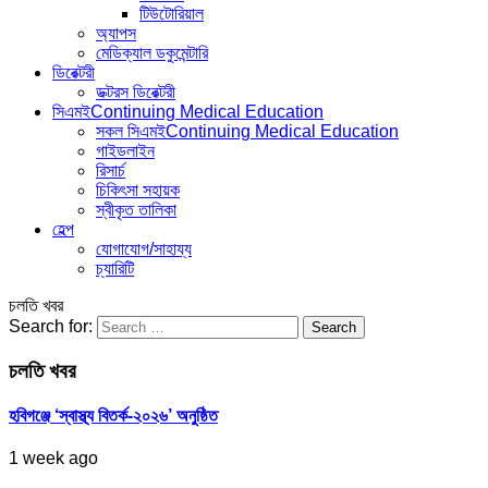
টিউটোরিয়াল
অ্যাপস
মেডিক্যাল ডকুমেন্টারি
ডিরেক্টরী
ডক্টরস ডিরেক্টরী
সিএমই
Continuing Medical Education
সকল সিএমই
Continuing Medical Education
গাইডলাইন
রিসার্চ
চিকিৎসা সহায়ক
স্বীকৃত তালিকা
হেল্প
যোগাযোগ/সাহায্য
চ্যারিটি
চলতি খবর
Search for:
চলতি খবর
হবিগঞ্জে ‘স্বাস্থ্য বিতর্ক-২০২৬’ অনুষ্ঠিত
1 week ago