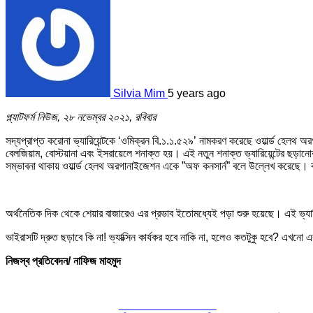
Silvia Mim
5 years ago
প্ল্যাটফর্ম নিউজ, ২৮ নভেম্বর ২০২১, রবিবার
সদ্যপ্রাপ্ত করোনা ভ্যারিয়েন্টকে ‘ওমিক্রন বি.১.১.৫২৯’ নামকরণ করেছে ওয়ার্ল্ড হেলথ
বেলজিয়াম, বোস্টয়ানা এবং ইসরায়েলে শনাক্ত হয়। এই নতুন শনাক্ত ভ্যারিয়েন্টের ছড়া
সম্ভাবনা থাকায় ওয়ার্ল্ড হেলথ অরগানাইজেশন একে ”অফ কনসার্ন” বলে উল্লেখ করেছে। 
অর্থনৈতিক দিক থেকে শেয়ার বাজারেও এর প্রভাব ইতোমধ্যেই পড়া শুরু হয়েছে। এই ভ্যারিয়
ভাইরাসটি দ্রুত ছড়াবে কি না! ভ্যাক্সিন কার্যকর হবে নাকি না, হলেও কতটুকু হবে? এখনো এ
নিজস্ব প্রতিবেদন/ নাফিজ মাহমুদ
Share on Facebook