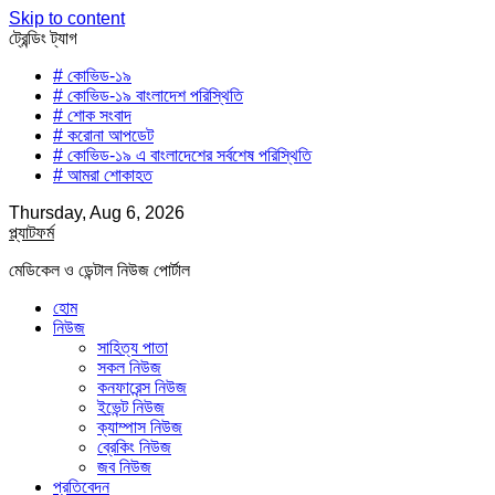
Skip to content
ট্রেন্ডিং ট্যাগ
# কোভিড-১৯
# কোভিড-১৯ বাংলাদেশ পরিস্থিতি
# শোক সংবাদ
# করোনা আপডেট
# কোভিড-১৯ এ বাংলাদেশের সর্বশেষ পরিস্থিতি
# আমরা শোকাহত
Thursday, Aug 6, 2026
প্ল্যাটফর্ম
মেডিকেল ও ডেন্টাল নিউজ পোর্টাল
হোম
নিউজ
সাহিত্য পাতা
সকল নিউজ
কনফারেন্স নিউজ
ইভেন্ট নিউজ
ক্যাম্পাস নিউজ
ব্রেকিং নিউজ
জব নিউজ
প্রতিবেদন