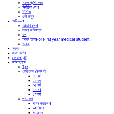
সকল প্রতিবেদন
নির্বাচিত লেখা
ভিডিও
গুনী মানুষ
অভিজ্ঞতা
অতিথি লেখা
সকল অভিজ্ঞতা
গল্প
ফার্স্ট ইয়ার
For First year medical student.
ভাবনা
সকল
জবস কর্ণার
কোয়াক হান্ট
ডাউনলোড
ইবুক
মেডিকেল টেক্সট বই
১ম বর্ষ
২য় বর্ষ
৩য় বর্ষ
৪র্থ বর্ষ
৫ম বর্ষ
পড়ালেখা
সকল পড়ালেখা
ক্যারিয়ার
সাজেশন