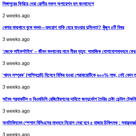
সিঙ্গাপুরের ফিরিয়ে দেয়া রোগীর সফল অপারেশন হল বাংলাদেশে
2 weeks ago
খেলার মাঝখানে বুকে ব্যথা—হৃদরোগ নাকি হেরে যাওয়ার দুশ্চিন্তা? খুঁজুন ৫টি বিষয়
3 weeks ago
‘জেকে লাইফস্টাইল’ – জীবন বদলানোর নামে নীরব মৃত্যু; সামাজিক যোগাযোগমাধ্যমে ফ
3 weeks ago
‘খাদ্য সম্পূরক’ (সাপ্লিমেন্ট) হিসেবে বিক্রি হওয়া প্রোবায়োটিকে ৬০০% লাভ, নেই কোন 
3 weeks ago
অবৈধ প্র‍্যাকটিস ও বিএমডিসি রেজিষ্ট্রেশনের দাবিতে জনদুর্ভোগ তৈরির চেষ্টা ডেন্টাল টেকন
3 weeks ago
অনতিবিলম্বে স্পেশাল বিসিএসের মাধ্যমে নিয়োগ দেয়া হবে ৫ হাজার চিকিৎসক : স্বাস্থ্যমন্ত্
3 weeks ago