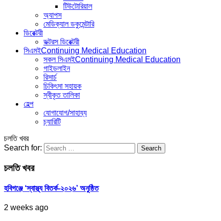
টিউটোরিয়াল
অ্যাপস
মেডিক্যাল ডকুমেন্টারি
ডিরেক্টরী
ডক্টরস ডিরেক্টরী
সিএমই
Continuing Medical Education
সকল সিএমই
Continuing Medical Education
গাইডলাইন
রিসার্চ
চিকিৎসা সহায়ক
স্বীকৃত তালিকা
হেল্প
যোগাযোগ/সাহায্য
চ্যারিটি
চলতি খবর
Search for:
চলতি খবর
হবিগঞ্জে ‘স্বাস্থ্য বিতর্ক-২০২৬’ অনুষ্ঠিত
2 weeks ago