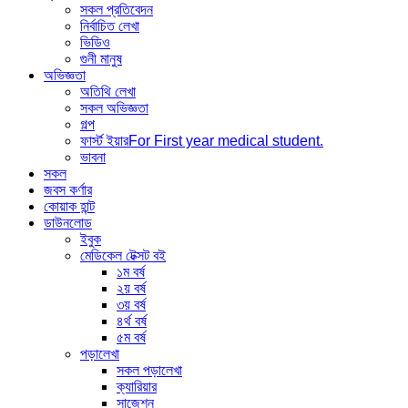
সকল প্রতিবেদন
নির্বাচিত লেখা
ভিডিও
গুনী মানুষ
অভিজ্ঞতা
অতিথি লেখা
সকল অভিজ্ঞতা
গল্প
ফার্স্ট ইয়ার
For First year medical student.
ভাবনা
সকল
জবস কর্ণার
কোয়াক হান্ট
ডাউনলোড
ইবুক
মেডিকেল টেক্সট বই
১ম বর্ষ
২য় বর্ষ
৩য় বর্ষ
৪র্থ বর্ষ
৫ম বর্ষ
পড়ালেখা
সকল পড়ালেখা
ক্যারিয়ার
সাজেশন