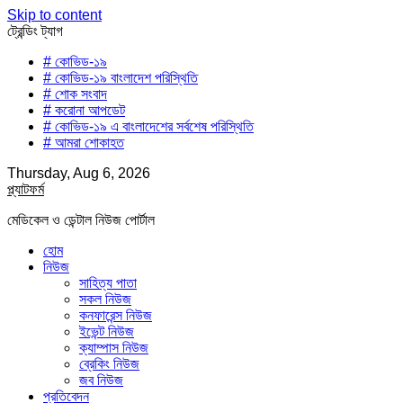
Skip to content
ট্রেন্ডিং ট্যাগ
# কোভিড-১৯
# কোভিড-১৯ বাংলাদেশ পরিস্থিতি
# শোক সংবাদ
# করোনা আপডেট
# কোভিড-১৯ এ বাংলাদেশের সর্বশেষ পরিস্থিতি
# আমরা শোকাহত
Thursday, Aug 6, 2026
প্ল্যাটফর্ম
মেডিকেল ও ডেন্টাল নিউজ পোর্টাল
হোম
নিউজ
সাহিত্য পাতা
সকল নিউজ
কনফারেন্স নিউজ
ইভেন্ট নিউজ
ক্যাম্পাস নিউজ
ব্রেকিং নিউজ
জব নিউজ
প্রতিবেদন