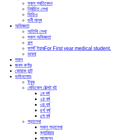
সকল প্রতিবেদন
নির্বাচিত লেখা
ভিডিও
গুনী মানুষ
অভিজ্ঞতা
অতিথি লেখা
সকল অভিজ্ঞতা
গল্প
ফার্স্ট ইয়ার
For First year medical student.
ভাবনা
সকল
জবস কর্ণার
কোয়াক হান্ট
ডাউনলোড
ইবুক
মেডিকেল টেক্সট বই
১ম বর্ষ
২য় বর্ষ
৩য় বর্ষ
৪র্থ বর্ষ
৫ম বর্ষ
পড়ালেখা
সকল পড়ালেখা
ক্যারিয়ার
সাজেশন