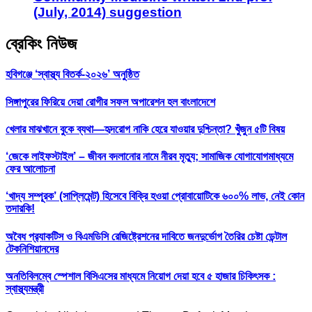
(July, 2014) suggestion
ব্রেকিং নিউজ
হবিগঞ্জে ‘স্বাস্থ্য বিতর্ক-২০২৬’ অনুষ্ঠিত
সিঙ্গাপুরের ফিরিয়ে দেয়া রোগীর সফল অপারেশন হল বাংলাদেশে
খেলার মাঝখানে বুকে ব্যথা—হৃদরোগ নাকি হেরে যাওয়ার দুশ্চিন্তা? খুঁজুন ৫টি বিষয়
‘জেকে লাইফস্টাইল’ – জীবন বদলানোর নামে নীরব মৃত্যু; সামাজিক যোগাযোগমাধ্যমে
ফের আলোচনা
‘খাদ্য সম্পূরক’ (সাপ্লিমেন্ট) হিসেবে বিক্রি হওয়া প্রোবায়োটিকে ৬০০% লাভ, নেই কোন
তদারকি!
অবৈধ প্র‍্যাকটিস ও বিএমডিসি রেজিষ্ট্রেশনের দাবিতে জনদুর্ভোগ তৈরির চেষ্টা ডেন্টাল
টেকনিশিয়ানদের
অনতিবিলম্বে স্পেশাল বিসিএসের মাধ্যমে নিয়োগ দেয়া হবে ৫ হাজার চিকিৎসক :
স্বাস্থ্যমন্ত্রী