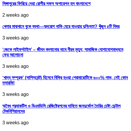
সিঙ্গাপুরের ফিরিয়ে দেয়া রোগীর সফল অপারেশন হল বাংলাদেশে
2 weeks ago
খেলার মাঝখানে বুকে ব্যথা—হৃদরোগ নাকি হেরে যাওয়ার দুশ্চিন্তা? খুঁজুন ৫টি বিষয়
3 weeks ago
‘জেকে লাইফস্টাইল’ – জীবন বদলানোর নামে নীরব মৃত্যু; সামাজিক যোগাযোগমাধ্যমে
ফের আলোচনা
3 weeks ago
‘খাদ্য সম্পূরক’ (সাপ্লিমেন্ট) হিসেবে বিক্রি হওয়া প্রোবায়োটিকে ৬০০% লাভ, নেই কোন
তদারকি!
3 weeks ago
অবৈধ প্র‍্যাকটিস ও বিএমডিসি রেজিষ্ট্রেশনের দাবিতে জনদুর্ভোগ তৈরির চেষ্টা ডেন্টাল
টেকনিশিয়ানদের
3 weeks ago