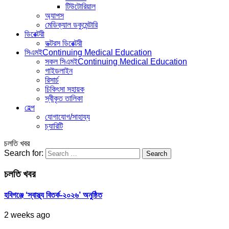
টিউটোরিয়াল
অ্যাপস
মেডিক্যাল ডকুমেন্টারি
ডিরেক্টরী
ডক্টরস ডিরেক্টরী
সিএমই
Continuing Medical Education
সকল সিএমই
Continuing Medical Education
গাইডলাইন
রিসার্চ
চিকিৎসা সহায়ক
স্বীকৃত তালিকা
হেল্প
যোগাযোগ/সাহায্য
চ্যারিটি
চলতি খবর
Search for:
চলতি খবর
হবিগঞ্জে ‘স্বাস্থ্য বিতর্ক-২০২৬’ অনুষ্ঠিত
2 weeks ago