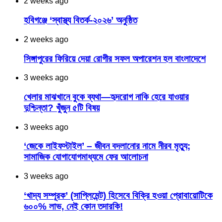
2 weeks ago
হবিগঞ্জে ‘স্বাস্থ্য বিতর্ক-২০২৬’ অনুষ্ঠিত
2 weeks ago
সিঙ্গাপুরের ফিরিয়ে দেয়া রোগীর সফল অপারেশন হল বাংলাদেশে
3 weeks ago
খেলার মাঝখানে বুকে ব্যথা—হৃদরোগ নাকি হেরে যাওয়ার
দুশ্চিন্তা? খুঁজুন ৫টি বিষয়
3 weeks ago
‘জেকে লাইফস্টাইল’ – জীবন বদলানোর নামে নীরব মৃত্যু;
সামাজিক যোগাযোগমাধ্যমে ফের আলোচনা
3 weeks ago
‘খাদ্য সম্পূরক’ (সাপ্লিমেন্ট) হিসেবে বিক্রি হওয়া প্রোবায়োটিকে
৬০০% লাভ, নেই কোন তদারকি!