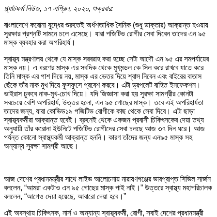
প্ল্যাটফর্ম নিউজ, ১৭ এপ্রিল, ২০২০, শুক্রবার:
বাংলাদেশে করোনা যুদ্ধের শুরুতেই অর্ধশতাধিক সৈনিক (শুধু ডাক্তার) আক্রান্ত হওয়ায়
সুরক্ষার প্রশ্নটি সামনে চলে এসেছে। যারা পজিটিভ রোগীর সেবা দিবেন তাদের এন ৯৫
মাস্ক ব্যবহার করা অপরিহার্য।
স্বাস্থ্য মন্ত্রণালয় থেকে যে মাস্ক সরবরাহ করা হচ্ছে সেটা আদৌ এন ৯৫ এর সমপর্যায়ের
মাস্ক নয়। এ ধরণের মাস্ক এর সবদিক থেকে মুখমন্ডল কে সিল করে রাখবে যাতে করে
তিনি মাস্ক এর পাশ দিয়ে নয়, মাস্ক এর ভেতর দিয়ে শ্বাস নিবেন এবং বাইরের বাতাস
ছেঁকে তাঁর নাক মুখ দিয়ে ফুসফুসে প্রবেশ করবে। এটা ড্রপলেট বাহিত ইনফেকশন।
ভাইরাস ঢুকবে নাক-মুখ-চোখ দিয়ে। যদি জিজ্ঞাসা করা হয় সুরক্ষা সামগ্রীর কোনটা
সবচেয়ে বেশি অপরিহার্য, উত্তর হলো, এন ৯৫ গোছের মাস্ক। তবে এই অপরিহার্যতা
তাদের জন্য, যারা কোভিড১৯ পজিটিভ রোগীকে কাছ থেকে সেবা দিবে। এটা ছাড়া
স্বাস্থ্যকর্মীরা আক্রান্ত হবেই। ব্রুনেই থেকে একজন প্রবাসী চিকিৎসকের দেয়া তথ্য
অনুযায়ী তাঁর করোনা ইউনিটে পজিটিভ রোগীদের সেবা চলছে আজ ৩৭ দিন ধরে। আজ
পর্যন্ত কোনো স্বাস্থ্যকর্মী আক্রান্ত হননি। কারণ তাঁদের জন্য এন৯৫ মাস্ক সহ
অন্যান্য সুরক্ষা সামগ্রী আছে।
আজ দেশের প্রধানমন্ত্রীর সাথে লাইভ আলোচনায় নারায়ণগঞ্জের ভারপ্রাপ্ত সিভিল সার্জন
বললেন, “আমরা একটাও এন ৯৫ গোছের মাস্ক পাই নাই।” উত্তরে স্বাস্থ্য মহাপরিচালক
বললেন, “আগেও দেয়া হয়েছে, আবারো দেয়া হবে।”
এই অবস্থায় চিকিৎসক, নার্স ও অন্যান্য স্বাস্থ্যকর্মী, রোগী, সবাই দেশের প্রধানমন্ত্রী