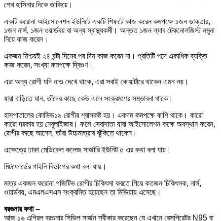
শেখ হাসিনার দিকে তাকিয়ে।
একটি করোনা আইসোলেশন ইউনিটে একটি শিফটে কাজ করেন কমপক্ষে ১জন ডাক্তার,
১জন নার্স, ১জন ওয়ার্ডবয় বা অন্য স্বাস্থ্যকর্মী। অন্তত ১জন ল্যাব টেকনোলজিস্ট নমুনা
নিয়ে কাজ করেন।
একজন নিশ্চয়ই ২৪ ঘন্টা দিনের পর দিন কাজ করেন না। প্রতিটি পদে একাধিক ব্যক্তি
কাজ করেন, সংখ্যা কমপক্ষে দ্বিগুণ।
এরা অন্য রোগী যদি নাও দেখে থাকে, এরা সবাই কোয়ার্টারে থাকেন এমন নয়।
যারা বাড়িতে যান, তাঁদের কাছে কেউ এলে সংক্রমণের সম্ভাবনা থাকে।
হাসপাতালের কোভিড১৯ রোগীর শ্বাসকষ্ট হয়। একদম কমপক্ষে কাশি থাকে। কারো
কারো দরকার হয় নেবুলাইজার। ফলে সেবাদাতা যারা আইসোলেশন কক্ষে অবস্থান করেন,
রোগীর কাছে আসেন, তাঁরা উচ্চমাত্রার ঝুঁকিতে থাকেন।
এক্ষেত্রে ঢাকা মেডিকেল কলেজ সার্জারি ইউনিট ৫ এর কথা বলা যায়।
মিটফোর্ডের গাইনি বিভাগের কথা বলা যায়।
মাত্র একজন করোনা পজিটিভ রোগীর চিকিৎসা করতে গিয়ে কতজন চিকিৎসক, নার্স,
ওয়ার্ডবয়, এমএলএসএস সংক্রমিত হয়েছেন তা মিডিয়ায় এসেছে।
বরগুনার কথা –
আজ ১৬ এপ্রিল বরগুনার সিভিল সার্জন স্বীকার করেছেন যে এখানে রেসপিরেটর N95 বা