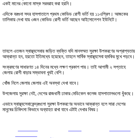
একই মানের কোনো মাস্ক সরবরাহ করা হয়নি।
এদিকে বরগুনা সদর হাসপাতালে প্রথম কোভিড রোগী ভর্তি হয় ১১এপ্রিল। আজকের
তালিকায় দেখা যায় ৩জন কোভিড রোগী ভর্তি আছেন আইসোলেশন ইউনিটে।
তাহলে এতজন স্বাস্থ্যসেবায় জড়িত ব্যক্তি যদি মানসম্মত সুরক্ষা উপকরণের অপ্রাপ্যতায়
আক্রান্ত হন, হয়তো ইতিমধ্যে হয়েছেন, তাহলে সার্বিক স্বাস্থ্যসেবা হুমকির মুখে পড়বে।
সংক্রমণের সাধারণত ১৪ দিনের মধ্যে লক্ষণ প্রকাশ পায়। তাই আগামী ২ সপ্তাহে
জেলায় রোগী বাড়ার সম্ভাবনা খুবই বেশি।
খোঁজ নিলে জেলায় জেলায় এই অবস্থা দেখা যাবে।
উপজেলায় সুরক্ষা নেই, দেশের রাজধানী ঢাকার মেডিকেল কলেজ হাসপাতালগুলো ধুঁকছে।
এভাবে স্বাস্থ্যসেবাকেন্দ্রগুলো সুরক্ষা উপকরণের অভাবে আক্রান্ত হলে সারা দেশের
মানুষের চিকিৎসা কিভাবে অব্যাহত রাখা যাবে এটাই দেখার বিষয়।
Share on
Tweet
Follow us
Facebook