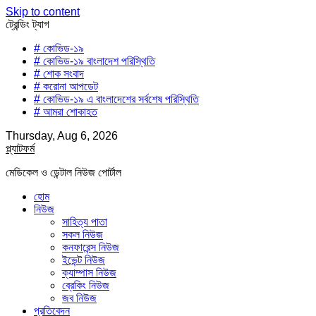
Skip to content
ট্রেন্ডিং ট্যাগ
# কোভিড-১৯
# কোভিড-১৯ বাংলাদেশ পরিস্থিতি
# শোক সংবাদ
# করোনা আপডেট
# কোভিড-১৯ এ বাংলাদেশের সর্বশেষ পরিস্থিতি
# আমরা শোকাহত
Thursday, Aug 6, 2026
প্ল্যাটফর্ম
মেডিকেল ও ডেন্টাল নিউজ পোর্টাল
হোম
নিউজ
সাহিত্য পাতা
সকল নিউজ
কনফারেন্স নিউজ
ইভেন্ট নিউজ
ক্যাম্পাস নিউজ
ব্রেকিং নিউজ
জব নিউজ
প্রতিবেদন