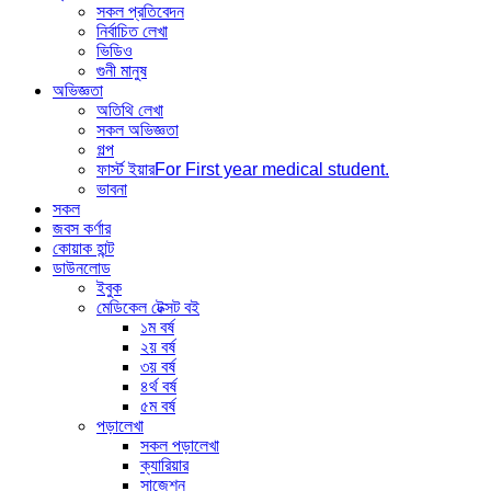
সকল প্রতিবেদন
নির্বাচিত লেখা
ভিডিও
গুনী মানুষ
অভিজ্ঞতা
অতিথি লেখা
সকল অভিজ্ঞতা
গল্প
ফার্স্ট ইয়ার
For First year medical student.
ভাবনা
সকল
জবস কর্ণার
কোয়াক হান্ট
ডাউনলোড
ইবুক
মেডিকেল টেক্সট বই
১ম বর্ষ
২য় বর্ষ
৩য় বর্ষ
৪র্থ বর্ষ
৫ম বর্ষ
পড়ালেখা
সকল পড়ালেখা
ক্যারিয়ার
সাজেশন