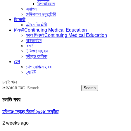
টিউটোরিয়াল
অ্যাপস
মেডিক্যাল ডকুমেন্টারি
ডিরেক্টরী
ডক্টরস ডিরেক্টরী
সিএমই
Continuing Medical Education
সকল সিএমই
Continuing Medical Education
গাইডলাইন
রিসার্চ
চিকিৎসা সহায়ক
স্বীকৃত তালিকা
হেল্প
যোগাযোগ/সাহায্য
চ্যারিটি
চলতি খবর
Search for:
চলতি খবর
হবিগঞ্জে ‘স্বাস্থ্য বিতর্ক-২০২৬’ অনুষ্ঠিত
2 weeks ago