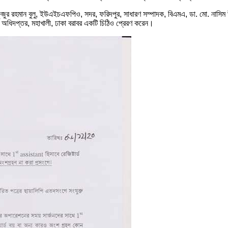
 মাহফুজুর রহমান বুলু, ইউএইচএফপিও, সদর, ফরিদপুর, সাধারণ সম্পাদক, বিএমএ, ডা. মো. নাসিম 
্য অধিদপ্তর, মহাখালী, ঢাকা বরাবর একটি চিঠিও প্রেরণ করেন।