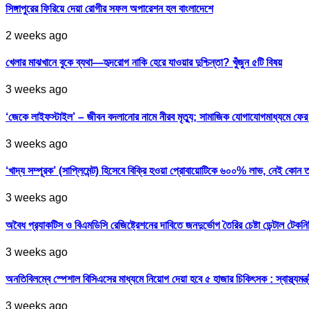
সিঙ্গাপুরের ফিরিয়ে দেয়া রোগীর সফল অপারেশন হল বাংলাদেশে
2 weeks ago
খেলার মাঝখানে বুকে ব্যথা—হৃদরোগ নাকি হেরে যাওয়ার দুশ্চিন্তা? খুঁজুন ৫টি বিষয়
3 weeks ago
‘জেকে লাইফস্টাইল’ – জীবন বদলানোর নামে নীরব মৃত্যু; সামাজিক যোগাযোগমাধ্যমে ফ
3 weeks ago
‘খাদ্য সম্পূরক’ (সাপ্লিমেন্ট) হিসেবে বিক্রি হওয়া প্রোবায়োটিকে ৬০০% লাভ, নেই কোন 
3 weeks ago
অবৈধ প্র‍্যাকটিস ও বিএমডিসি রেজিষ্ট্রেশনের দাবিতে জনদুর্ভোগ তৈরির চেষ্টা ডেন্টাল টেকন
3 weeks ago
অনতিবিলম্বে স্পেশাল বিসিএসের মাধ্যমে নিয়োগ দেয়া হবে ৫ হাজার চিকিৎসক : স্বাস্থ্যমন্ত্
3 weeks ago