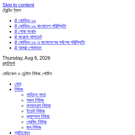
Skip to content
ট্রেন্ডিং ট্যাগ
# কোভিড-১৯
# কোভিড-১৯ বাংলাদেশ পরিস্থিতি
# শোক সংবাদ
# করোনা আপডেট
# কোভিড-১৯ এ বাংলাদেশের সর্বশেষ পরিস্থিতি
# আমরা শোকাহত
Thursday, Aug 6, 2026
প্ল্যাটফর্ম
মেডিকেল ও ডেন্টাল নিউজ পোর্টাল
হোম
নিউজ
সাহিত্য পাতা
সকল নিউজ
কনফারেন্স নিউজ
ইভেন্ট নিউজ
ক্যাম্পাস নিউজ
ব্রেকিং নিউজ
জব নিউজ
প্রতিবেদন