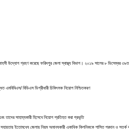
 সাহসী উদ্যোগ গ্রহণ করেছে ফরিদপুর জেলা স্বাস্থ্য বিভাগ। ২০১৯ সালের ৮ ডিসেম্বর ৩৯তম
িত এমবিবিএস/ বিডিএস ডিগ্রীধারী চিকিৎসক নিয়োগ নিশ্চিতকরণ
এবং তাদের সাহায্যকারী হিসেবে নিয়োগ প্রতিহত করা প্রভৃতি
ীর সহায়তায় ইতোমধ্যে জেলায় নিয়ম অমান্যকারী একাধিক ক্লিনিককে শাস্তি প্রদান ও সতর্ক