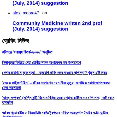
(July, 2014) suggestion
alex_moore47
on
Community Medicine written 2nd prof
(July, 2014) suggestion
ব্রেকিং নিউজ
হবিগঞ্জে ‘স্বাস্থ্য বিতর্ক-২০২৬’ অনুষ্ঠিত
সিঙ্গাপুরের ফিরিয়ে দেয়া রোগীর সফল অপারেশন হল বাংলাদেশে
খেলার মাঝখানে বুকে ব্যথা—হৃদরোগ নাকি হেরে যাওয়ার দুশ্চিন্তা? খুঁজুন ৫টি বিষয়
‘জেকে লাইফস্টাইল’ – জীবন বদলানোর নামে নীরব মৃত্যু; সামাজিক যোগাযোগমাধ্যমে
ফের আলোচনা
‘খাদ্য সম্পূরক’ (সাপ্লিমেন্ট) হিসেবে বিক্রি হওয়া প্রোবায়োটিকে ৬০০% লাভ, নেই কোন
তদারকি!
অবৈধ প্র‍্যাকটিস ও বিএমডিসি রেজিষ্ট্রেশনের দাবিতে জনদুর্ভোগ তৈরির চেষ্টা ডেন্টাল