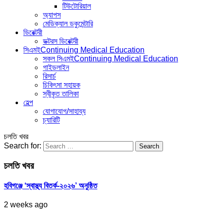
টিউটোরিয়াল
অ্যাপস
মেডিক্যাল ডকুমেন্টারি
ডিরেক্টরী
ডক্টরস ডিরেক্টরী
সিএমই
Continuing Medical Education
সকল সিএমই
Continuing Medical Education
গাইডলাইন
রিসার্চ
চিকিৎসা সহায়ক
স্বীকৃত তালিকা
হেল্প
যোগাযোগ/সাহায্য
চ্যারিটি
চলতি খবর
Search for:
চলতি খবর
হবিগঞ্জে ‘স্বাস্থ্য বিতর্ক-২০২৬’ অনুষ্ঠিত
2 weeks ago