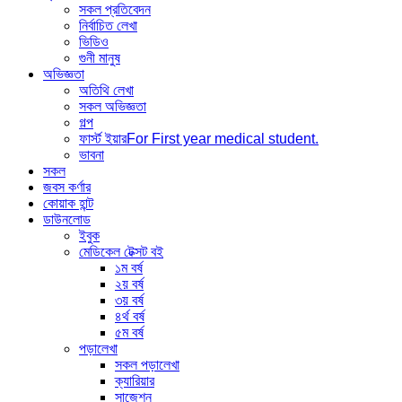
সকল প্রতিবেদন
নির্বাচিত লেখা
ভিডিও
গুনী মানুষ
অভিজ্ঞতা
অতিথি লেখা
সকল অভিজ্ঞতা
গল্প
ফার্স্ট ইয়ার
For First year medical student.
ভাবনা
সকল
জবস কর্ণার
কোয়াক হান্ট
ডাউনলোড
ইবুক
মেডিকেল টেক্সট বই
১ম বর্ষ
২য় বর্ষ
৩য় বর্ষ
৪র্থ বর্ষ
৫ম বর্ষ
পড়ালেখা
সকল পড়ালেখা
ক্যারিয়ার
সাজেশন