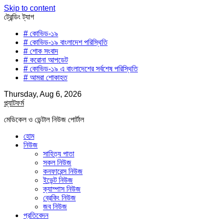
Skip to content
ট্রেন্ডিং ট্যাগ
# কোভিড-১৯
# কোভিড-১৯ বাংলাদেশ পরিস্থিতি
# শোক সংবাদ
# করোনা আপডেট
# কোভিড-১৯ এ বাংলাদেশের সর্বশেষ পরিস্থিতি
# আমরা শোকাহত
Thursday, Aug 6, 2026
প্ল্যাটফর্ম
মেডিকেল ও ডেন্টাল নিউজ পোর্টাল
হোম
নিউজ
সাহিত্য পাতা
সকল নিউজ
কনফারেন্স নিউজ
ইভেন্ট নিউজ
ক্যাম্পাস নিউজ
ব্রেকিং নিউজ
জব নিউজ
প্রতিবেদন