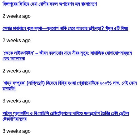
সিঙ্গাপুরের ফিরিয়ে দেয়া রোগীর সফল অপারেশন হল বাংলাদেশে
2 weeks ago
খেলার মাঝখানে বুকে ব্যথা—হৃদরোগ নাকি হেরে যাওয়ার দুশ্চিন্তা? খুঁজুন ৫টি বিষয়
2 weeks ago
‘জেকে লাইফস্টাইল’ – জীবন বদলানোর নামে নীরব মৃত্যু; সামাজিক যোগাযোগমাধ্যমে
ফের আলোচনা
2 weeks ago
‘খাদ্য সম্পূরক’ (সাপ্লিমেন্ট) হিসেবে বিক্রি হওয়া প্রোবায়োটিকে ৬০০% লাভ, নেই কোন
তদারকি!
3 weeks ago
অবৈধ প্র‍্যাকটিস ও বিএমডিসি রেজিষ্ট্রেশনের দাবিতে জনদুর্ভোগ তৈরির চেষ্টা ডেন্টাল
টেকনিশিয়ানদের
3 weeks ago