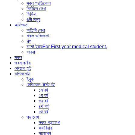
সকল প্রতিবেদন
নির্বাচিত লেখা
ভিডিও
গুনী মানুষ
অভিজ্ঞতা
অতিথি লেখা
সকল অভিজ্ঞতা
গল্প
ফার্স্ট ইয়ার
For First year medical student.
ভাবনা
সকল
জবস কর্ণার
কোয়াক হান্ট
ডাউনলোড
ইবুক
মেডিকেল টেক্সট বই
১ম বর্ষ
২য় বর্ষ
৩য় বর্ষ
৪র্থ বর্ষ
৫ম বর্ষ
পড়ালেখা
সকল পড়ালেখা
ক্যারিয়ার
সাজেশন