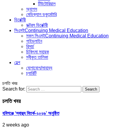
টিউটোরিয়াল
অ্যাপস
মেডিক্যাল ডকুমেন্টারি
ডিরেক্টরী
ডক্টরস ডিরেক্টরী
সিএমই
Continuing Medical Education
সকল সিএমই
Continuing Medical Education
গাইডলাইন
রিসার্চ
চিকিৎসা সহায়ক
স্বীকৃত তালিকা
হেল্প
যোগাযোগ/সাহায্য
চ্যারিটি
চলতি খবর
Search for:
চলতি খবর
হবিগঞ্জে ‘স্বাস্থ্য বিতর্ক-২০২৬’ অনুষ্ঠিত
2 weeks ago