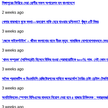
সিঙ্গাপুরের ফিরিয়ে দেয়া রোগীর সফল অপারেশন হল বাংলাদেশে
2 weeks ago
খেলার মাঝখানে বুকে ব্যথা—হৃদরোগ নাকি হেরে যাওয়ার দুশ্চিন্তা? খুঁজুন ৫টি বিষয়
3 weeks ago
‘জেকে লাইফস্টাইল’ – জীবন বদলানোর নামে নীরব মৃত্যু; সামাজিক যোগাযোগমাধ্যমে ফ
3 weeks ago
‘খাদ্য সম্পূরক’ (সাপ্লিমেন্ট) হিসেবে বিক্রি হওয়া প্রোবায়োটিকে ৬০০% লাভ, নেই কোন 
3 weeks ago
অবৈধ প্র‍্যাকটিস ও বিএমডিসি রেজিষ্ট্রেশনের দাবিতে জনদুর্ভোগ তৈরির চেষ্টা ডেন্টাল টেকন
3 weeks ago
অনতিবিলম্বে স্পেশাল বিসিএসের মাধ্যমে নিয়োগ দেয়া হবে ৫ হাজার চিকিৎসক : স্বাস্থ্যমন্ত্
3 weeks ago