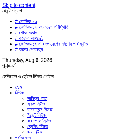
Skip to content
ট্রেন্ডিং ট্যাগ
# কোভিড-১৯
# কোভিড-১৯ বাংলাদেশ পরিস্থিতি
# শোক সংবাদ
# করোনা আপডেট
# কোভিড-১৯ এ বাংলাদেশের সর্বশেষ পরিস্থিতি
# আমরা শোকাহত
Thursday, Aug 6, 2026
প্ল্যাটফর্ম
মেডিকেল ও ডেন্টাল নিউজ পোর্টাল
হোম
নিউজ
সাহিত্য পাতা
সকল নিউজ
কনফারেন্স নিউজ
ইভেন্ট নিউজ
ক্যাম্পাস নিউজ
ব্রেকিং নিউজ
জব নিউজ
প্রতিবেদন