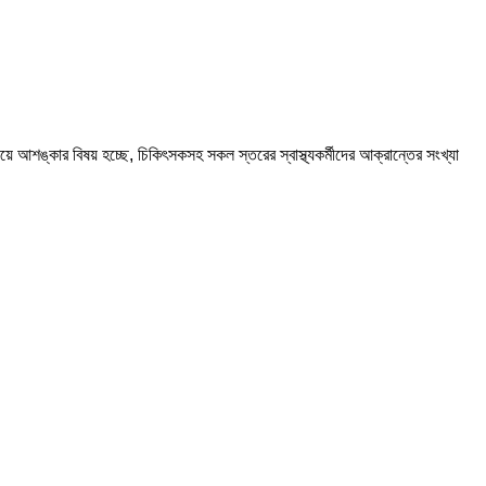
 আশঙ্কার বিষয় হচ্ছে, চিকিৎসকসহ সকল স্তরের স্বাস্থ্যকর্মীদের আক্রান্তের সংখ্যা