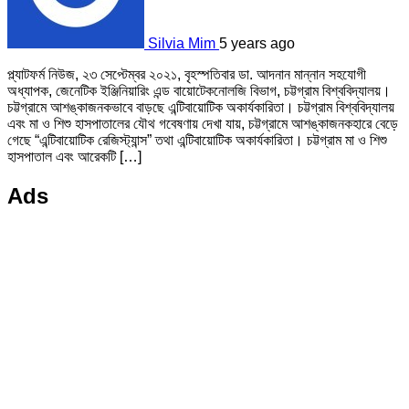
Silvia Mim
5 years ago
প্ল্যাটফর্ম নিউজ, ২৩ সেপ্টেম্বর ২০২১, বৃহস্পতিবার ডা. আদনান মান্নান সহযোগী
অধ্যাপক, জেনেটিক ইঞ্জিনিয়ারিং এন্ড বায়োটেকনোলজি বিভাগ, চট্টগ্রাম বিশ্ববিদ্যালয়।
চট্টগ্রামে আশঙ্কাজনকভাবে বাড়ছে এন্টিবায়োটিক অকার্যকারিতা। চট্টগ্রাম বিশ্ববিদ্যালয়
এবং মা ও শিশু হাসপাতালের যৌথ গবেষণায় দেখা যায়, চট্টগ্রামে আশঙ্কাজনকহারে বেড়ে
গেছে “এন্টিবায়োটিক রেজিস্ট্যান্স” তথা এন্টিবায়োটিক অকার্যকারিতা। চট্টগ্রাম মা ও শিশু
হাসপাতাল এবং আরেকটি […]
Ads