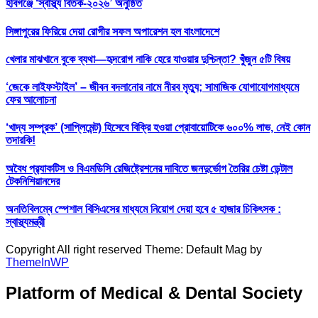
হবিগঞ্জে ‘স্বাস্থ্য বিতর্ক-২০২৬’ অনুষ্ঠিত
সিঙ্গাপুরের ফিরিয়ে দেয়া রোগীর সফল অপারেশন হল বাংলাদেশে
খেলার মাঝখানে বুকে ব্যথা—হৃদরোগ নাকি হেরে যাওয়ার দুশ্চিন্তা? খুঁজুন ৫টি বিষয়
‘জেকে লাইফস্টাইল’ – জীবন বদলানোর নামে নীরব মৃত্যু; সামাজিক যোগাযোগমাধ্যমে
ফের আলোচনা
‘খাদ্য সম্পূরক’ (সাপ্লিমেন্ট) হিসেবে বিক্রি হওয়া প্রোবায়োটিকে ৬০০% লাভ, নেই কোন
তদারকি!
অবৈধ প্র‍্যাকটিস ও বিএমডিসি রেজিষ্ট্রেশনের দাবিতে জনদুর্ভোগ তৈরির চেষ্টা ডেন্টাল
টেকনিশিয়ানদের
অনতিবিলম্বে স্পেশাল বিসিএসের মাধ্যমে নিয়োগ দেয়া হবে ৫ হাজার চিকিৎসক :
স্বাস্থ্যমন্ত্রী
Copyright All right reserved Theme: Default Mag by
ThemeInWP
Platform of Medical & Dental Society