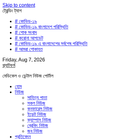
Skip to content
ট্রেন্ডিং ট্যাগ
# কোভিড-১৯
# কোভিড-১৯ বাংলাদেশ পরিস্থিতি
# শোক সংবাদ
# করোনা আপডেট
# কোভিড-১৯ এ বাংলাদেশের সর্বশেষ পরিস্থিতি
# আমরা শোকাহত
Friday, Aug 7, 2026
প্ল্যাটফর্ম
মেডিকেল ও ডেন্টাল নিউজ পোর্টাল
হোম
নিউজ
সাহিত্য পাতা
সকল নিউজ
কনফারেন্স নিউজ
ইভেন্ট নিউজ
ক্যাম্পাস নিউজ
ব্রেকিং নিউজ
জব নিউজ
প্রতিবেদন