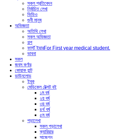
সকল প্রতিবেদন
নির্বাচিত লেখা
ভিডিও
গুনী মানুষ
অভিজ্ঞতা
অতিথি লেখা
সকল অভিজ্ঞতা
গল্প
ফার্স্ট ইয়ার
For First year medical student.
ভাবনা
সকল
জবস কর্ণার
কোয়াক হান্ট
ডাউনলোড
ইবুক
মেডিকেল টেক্সট বই
১ম বর্ষ
২য় বর্ষ
৩য় বর্ষ
৪র্থ বর্ষ
৫ম বর্ষ
পড়ালেখা
সকল পড়ালেখা
ক্যারিয়ার
সাজেশন