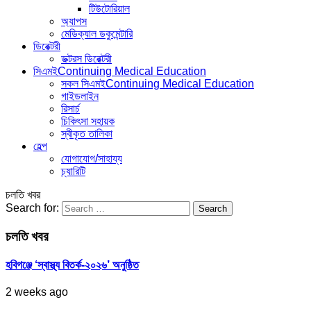
টিউটোরিয়াল
অ্যাপস
মেডিক্যাল ডকুমেন্টারি
ডিরেক্টরী
ডক্টরস ডিরেক্টরী
সিএমই
Continuing Medical Education
সকল সিএমই
Continuing Medical Education
গাইডলাইন
রিসার্চ
চিকিৎসা সহায়ক
স্বীকৃত তালিকা
হেল্প
যোগাযোগ/সাহায্য
চ্যারিটি
চলতি খবর
Search for:
চলতি খবর
হবিগঞ্জে ‘স্বাস্থ্য বিতর্ক-২০২৬’ অনুষ্ঠিত
2 weeks ago