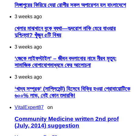
সিঙ্গাপুরের ফিরিয়ে দেয়া রোগীর সফল অপারেশন হল বাংলাদেশে
3 weeks ago
খেলার মাঝখানে বুকে ব্যথা—হৃদরোগ নাকি হেরে যাওয়ার
দুশ্চিন্তা? খুঁজুন ৫টি বিষয়
3 weeks ago
‘জেকে লাইফস্টাইল’ – জীবন বদলানোর নামে নীরব মৃত্যু;
সামাজিক যোগাযোগমাধ্যমে ফের আলোচনা
3 weeks ago
‘খাদ্য সম্পূরক’ (সাপ্লিমেন্ট) হিসেবে বিক্রি হওয়া প্রোবায়োটিকে
৬০০% লাভ, নেই কোন তদারকি!
VitalExpert87
on
Community Medicine written 2nd prof
(July, 2014) suggestion