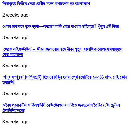
সিঙ্গাপুরের ফিরিয়ে দেয়া রোগীর সফল অপারেশন হল বাংলাদেশে
2 weeks ago
খেলার মাঝখানে বুকে ব্যথা—হৃদরোগ নাকি হেরে যাওয়ার দুশ্চিন্তা? খুঁজুন ৫টি বিষয়
3 weeks ago
‘জেকে লাইফস্টাইল’ – জীবন বদলানোর নামে নীরব মৃত্যু; সামাজিক যোগাযোগমাধ্যমে
ফের আলোচনা
3 weeks ago
‘খাদ্য সম্পূরক’ (সাপ্লিমেন্ট) হিসেবে বিক্রি হওয়া প্রোবায়োটিকে ৬০০% লাভ, নেই কোন
তদারকি!
3 weeks ago
অবৈধ প্র‍্যাকটিস ও বিএমডিসি রেজিষ্ট্রেশনের দাবিতে জনদুর্ভোগ তৈরির চেষ্টা ডেন্টাল
টেকনিশিয়ানদের
3 weeks ago