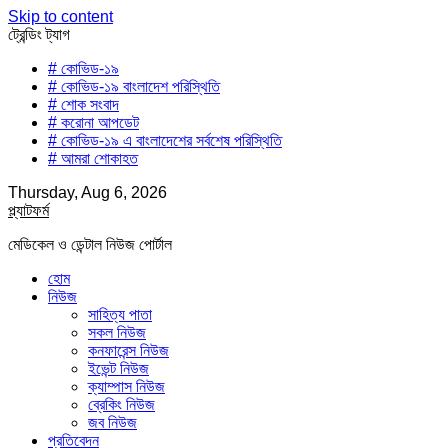
Skip to content
ট্রেন্ডিং ট্যাগ
# কোভিড-১৯
# কোভিড-১৯ বাংলাদেশ পরিস্থিতি
# শোক সংবাদ
# করোনা আপডেট
# কোভিড-১৯ এ বাংলাদেশের সর্বশেষ পরিস্থিতি
# আমরা শোকাহত
Thursday, Aug 6, 2026
প্ল্যাটফর্ম
মেডিকেল ও ডেন্টাল নিউজ পোর্টাল
হোম
নিউজ
সাহিত্য পাতা
সকল নিউজ
কনফারেন্স নিউজ
ইভেন্ট নিউজ
ক্যাম্পাস নিউজ
ব্রেকিং নিউজ
জব নিউজ
প্রতিবেদন