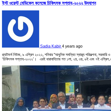
ইস্ট ওয়েস্ট মেডিকেল কলেজে চিকিৎসক সপ্তাহ-২০২২ উদযাপন
Sadia Kabir
4 years ago
প্ল্যাটফর্ম নিউজ, ৯ এপ্রিল ২০২২, শনিবার “আধুনিক সমন্বিত স্বাস্থ্য পরিকল্পনা, সরকারি
‘চিকিৎসক সপ্তাহ-২০২২’। এরই ধারাবাহিতায় গত ১লা, ২য়, ৩য়, ৬ই এবং ৭ই এপ্রিল,২০২