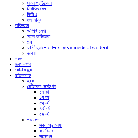
সকল প্রতিবেদন
নির্বাচিত লেখা
ভিডিও
গুনী মানুষ
অভিজ্ঞতা
অতিথি লেখা
সকল অভিজ্ঞতা
গল্প
ফার্স্ট ইয়ার
For First year medical student.
ভাবনা
সকল
জবস কর্ণার
কোয়াক হান্ট
ডাউনলোড
ইবুক
মেডিকেল টেক্সট বই
১ম বর্ষ
২য় বর্ষ
৩য় বর্ষ
৪র্থ বর্ষ
৫ম বর্ষ
পড়ালেখা
সকল পড়ালেখা
ক্যারিয়ার
সাজেশন