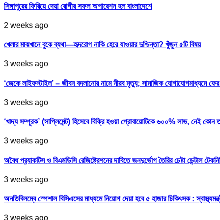
সিঙ্গাপুরের ফিরিয়ে দেয়া রোগীর সফল অপারেশন হল বাংলাদেশে
2 weeks ago
খেলার মাঝখানে বুকে ব্যথা—হৃদরোগ নাকি হেরে যাওয়ার দুশ্চিন্তা? খুঁজুন ৫টি বিষয়
3 weeks ago
‘জেকে লাইফস্টাইল’ – জীবন বদলানোর নামে নীরব মৃত্যু; সামাজিক যোগাযোগমাধ্যমে ফ
3 weeks ago
‘খাদ্য সম্পূরক’ (সাপ্লিমেন্ট) হিসেবে বিক্রি হওয়া প্রোবায়োটিকে ৬০০% লাভ, নেই কোন 
3 weeks ago
অবৈধ প্র‍্যাকটিস ও বিএমডিসি রেজিষ্ট্রেশনের দাবিতে জনদুর্ভোগ তৈরির চেষ্টা ডেন্টাল টেকন
3 weeks ago
অনতিবিলম্বে স্পেশাল বিসিএসের মাধ্যমে নিয়োগ দেয়া হবে ৫ হাজার চিকিৎসক : স্বাস্থ্যমন্ত্
3 weeks ago