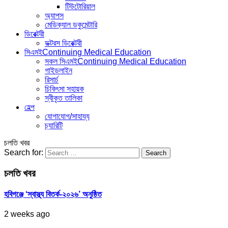
টিউটোরিয়াল
অ্যাপস
মেডিক্যাল ডকুমেন্টারি
ডিরেক্টরী
ডক্টরস ডিরেক্টরী
সিএমই
Continuing Medical Education
সকল সিএমই
Continuing Medical Education
গাইডলাইন
রিসার্চ
চিকিৎসা সহায়ক
স্বীকৃত তালিকা
হেল্প
যোগাযোগ/সাহায্য
চ্যারিটি
চলতি খবর
Search for:
চলতি খবর
হবিগঞ্জে ‘স্বাস্থ্য বিতর্ক-২০২৬’ অনুষ্ঠিত
2 weeks ago