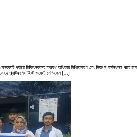
 ও বেসরকারি পর্যায়ে চিকিৎসকদের যথাযথ অধিকার নিশ্চিতকরণ এবং নিরাপদ কর্মস্থলই পারে জনব
২ প্ল্যাটফর্মের “ইস্ট ওয়েস্ট মেডিকেল […]