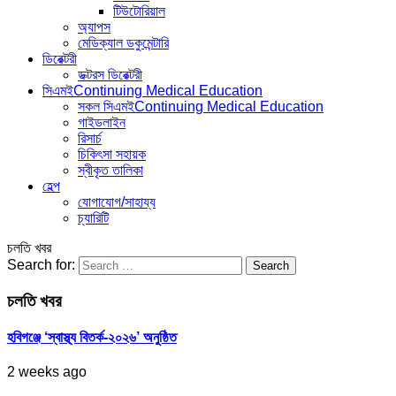
টিউটোরিয়াল
অ্যাপস
মেডিক্যাল ডকুমেন্টারি
ডিরেক্টরী
ডক্টরস ডিরেক্টরী
সিএমই
Continuing Medical Education
সকল সিএমই
Continuing Medical Education
গাইডলাইন
রিসার্চ
চিকিৎসা সহায়ক
স্বীকৃত তালিকা
হেল্প
যোগাযোগ/সাহায্য
চ্যারিটি
চলতি খবর
Search for:
চলতি খবর
হবিগঞ্জে ‘স্বাস্থ্য বিতর্ক-২০২৬’ অনুষ্ঠিত
2 weeks ago