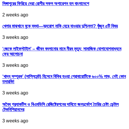
সিঙ্গাপুরের ফিরিয়ে দেয়া রোগীর সফল অপারেশন হল বাংলাদেশে
2 weeks ago
খেলার মাঝখানে বুকে ব্যথা—হৃদরোগ নাকি হেরে যাওয়ার দুশ্চিন্তা? খুঁজুন ৫টি বিষয়
3 weeks ago
‘জেকে লাইফস্টাইল’ – জীবন বদলানোর নামে নীরব মৃত্যু; সামাজিক যোগাযোগমাধ্যমে
ফের আলোচনা
3 weeks ago
‘খাদ্য সম্পূরক’ (সাপ্লিমেন্ট) হিসেবে বিক্রি হওয়া প্রোবায়োটিকে ৬০০% লাভ, নেই কোন
তদারকি!
3 weeks ago
অবৈধ প্র‍্যাকটিস ও বিএমডিসি রেজিষ্ট্রেশনের দাবিতে জনদুর্ভোগ তৈরির চেষ্টা ডেন্টাল
টেকনিশিয়ানদের
3 weeks ago