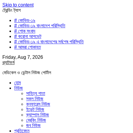
Skip to content
ট্রেন্ডিং ট্যাগ
# কোভিড-১৯
# কোভিড-১৯ বাংলাদেশ পরিস্থিতি
# শোক সংবাদ
# করোনা আপডেট
# কোভিড-১৯ এ বাংলাদেশের সর্বশেষ পরিস্থিতি
# আমরা শোকাহত
Friday, Aug 7, 2026
প্ল্যাটফর্ম
মেডিকেল ও ডেন্টাল নিউজ পোর্টাল
হোম
নিউজ
সাহিত্য পাতা
সকল নিউজ
কনফারেন্স নিউজ
ইভেন্ট নিউজ
ক্যাম্পাস নিউজ
ব্রেকিং নিউজ
জব নিউজ
প্রতিবেদন