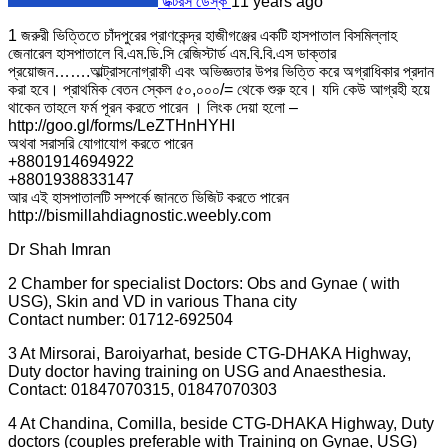
ডক্টরস ডেস্ক
11 years ago
1 জরুরী ভিত্তিতে চাঁদপুরের প্রাণকেন্দ্র হাজীগঞ্জের একটি হাসপাতাল বিসমিল্লাহ
জেনারেল হাসপাতালে বি.এম.ডি.সি রেজিস্টার্ড এম.বি.বি.এস ডাক্তার
প্রয়োজন…….আল্ট্রাসনোগ্রাফী এবং অভিজ্ঞতার উপর ভিত্তি করে অগ্রাধিকার প্রদান
করা হবে। প্রাথমিক বেতন স্কেল ৫০,০০০/= থেকে শুরু হবে। যদি কেউ আগ্রহী হয়ে
থাকেন তাহলে ফর্ম পূরন করতে পারেন । লিংক দেয়া হলো –
http://goo.gl/forms/LeZTHnHYHI
অথবা সরাসরি যোগাযোগ করতে পারেন
+8801914694922
+8801938833147
আর এই হাসপাতালটি সম্পর্কে জানতে ভিজিট করতে পারেন
http://bismillahdiagnostic.weebly.com
Dr Shah Imran
2 Chamber for specialist Doctors: Obs and Gynae ( with
USG), Skin and VD in various Thana city
Contact number: 01712-692504
3 At Mirsorai, Baroiyarhat, beside CTG-DHAKA Highway,
Duty doctor having training on USG and Anaesthesia.
Contact: 01847070315, 01847070303
4 At Chandina, Comilla, beside CTG-DHAKA Highway, Duty
doctors (couples preferable with Training on Gynae, USG)