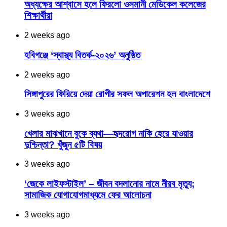
অধ্যক্ষের আশ্বাসে হলে ফিরলো ওসমানী মেডিকেল কলেজের
শিক্ষার্থীরা
2 weeks ago
হবিগঞ্জে ‘স্বাস্থ্য বিতর্ক-২০২৬’ অনুষ্ঠিত
2 weeks ago
সিঙ্গাপুরের ফিরিয়ে দেয়া রোগীর সফল অপারেশন হল বাংলাদেশে
3 weeks ago
খেলার মাঝখানে বুকে ব্যথা—হৃদরোগ নাকি হেরে যাওয়ার
দুশ্চিন্তা? খুঁজুন ৫টি বিষয়
3 weeks ago
‘জেকে লাইফস্টাইল’ – জীবন বদলানোর নামে নীরব মৃত্যু;
সামাজিক যোগাযোগমাধ্যমে ফের আলোচনা
3 weeks ago