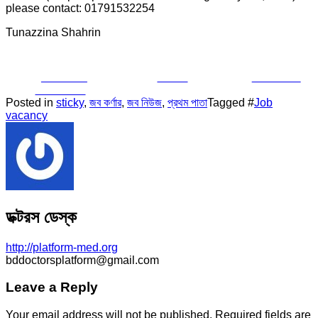
please contact: 01791532254
Tunazzina Shahrin
Share on
Tweet
Follow us
Facebook
Posted in
sticky
,
জব কর্ণার
,
জব নিউজ
,
প্রথম পাতা
Tagged #
Job
vacancy
ডক্টরস ডেস্ক
http://platform-med.org
bddoctorsplatform@gmail.com
Leave a Reply
Your email address will not be published.
Required fields are