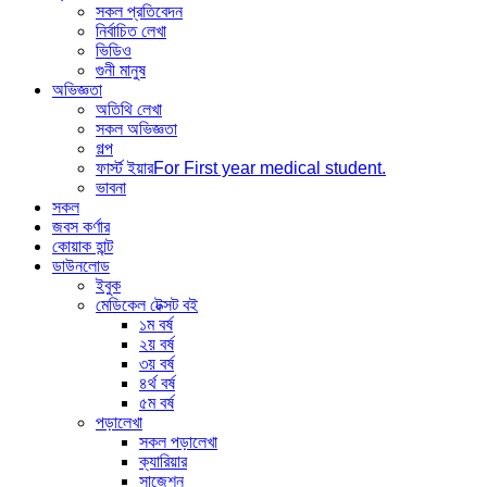
সকল প্রতিবেদন
নির্বাচিত লেখা
ভিডিও
গুনী মানুষ
অভিজ্ঞতা
অতিথি লেখা
সকল অভিজ্ঞতা
গল্প
ফার্স্ট ইয়ার
For First year medical student.
ভাবনা
সকল
জবস কর্ণার
কোয়াক হান্ট
ডাউনলোড
ইবুক
মেডিকেল টেক্সট বই
১ম বর্ষ
২য় বর্ষ
৩য় বর্ষ
৪র্থ বর্ষ
৫ম বর্ষ
পড়ালেখা
সকল পড়ালেখা
ক্যারিয়ার
সাজেশন