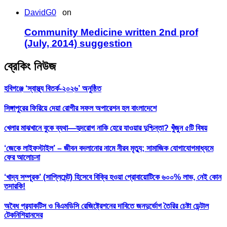
DavidG0
on
Community Medicine written 2nd prof
(July, 2014) suggestion
ব্রেকিং নিউজ
হবিগঞ্জে ‘স্বাস্থ্য বিতর্ক-২০২৬’ অনুষ্ঠিত
সিঙ্গাপুরের ফিরিয়ে দেয়া রোগীর সফল অপারেশন হল বাংলাদেশে
খেলার মাঝখানে বুকে ব্যথা—হৃদরোগ নাকি হেরে যাওয়ার দুশ্চিন্তা? খুঁজুন ৫টি বিষয়
‘জেকে লাইফস্টাইল’ – জীবন বদলানোর নামে নীরব মৃত্যু; সামাজিক যোগাযোগমাধ্যমে
ফের আলোচনা
‘খাদ্য সম্পূরক’ (সাপ্লিমেন্ট) হিসেবে বিক্রি হওয়া প্রোবায়োটিকে ৬০০% লাভ, নেই কোন
তদারকি!
অবৈধ প্র‍্যাকটিস ও বিএমডিসি রেজিষ্ট্রেশনের দাবিতে জনদুর্ভোগ তৈরির চেষ্টা ডেন্টাল
টেকনিশিয়ানদের