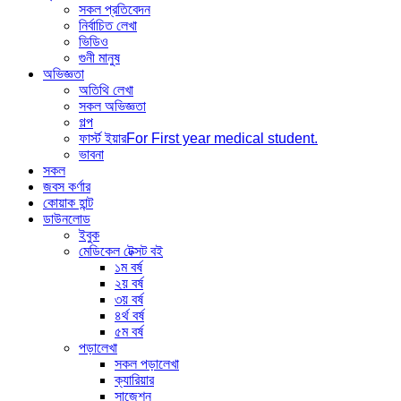
সকল প্রতিবেদন
নির্বাচিত লেখা
ভিডিও
গুনী মানুষ
অভিজ্ঞতা
অতিথি লেখা
সকল অভিজ্ঞতা
গল্প
ফার্স্ট ইয়ার
For First year medical student.
ভাবনা
সকল
জবস কর্ণার
কোয়াক হান্ট
ডাউনলোড
ইবুক
মেডিকেল টেক্সট বই
১ম বর্ষ
২য় বর্ষ
৩য় বর্ষ
৪র্থ বর্ষ
৫ম বর্ষ
পড়ালেখা
সকল পড়ালেখা
ক্যারিয়ার
সাজেশন