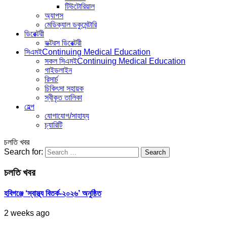
টিউটোরিয়াল
অ্যাপস
মেডিক্যাল ডকুমেন্টারি
ডিরেক্টরী
ডক্টরস ডিরেক্টরী
সিএমই
Continuing Medical Education
সকল সিএমই
Continuing Medical Education
গাইডলাইন
রিসার্চ
চিকিৎসা সহায়ক
স্বীকৃত তালিকা
হেল্প
যোগাযোগ/সাহায্য
চ্যারিটি
চলতি খবর
Search for:
চলতি খবর
হবিগঞ্জে ‘স্বাস্থ্য বিতর্ক-২০২৬’ অনুষ্ঠিত
2 weeks ago