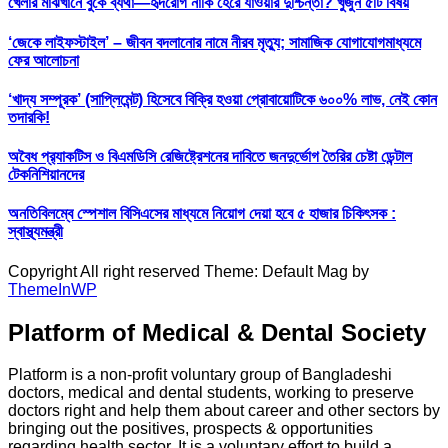
খেলার মাঝখানে বুকে ব্যথা—হৃদরোগ নাকি হেরে যাওয়ার দুশ্চিন্তা? খুঁজুন ৫টি বিষয়
‘জেকে লাইফস্টাইল’ – জীবন বদলানোর নামে নীরব মৃত্যু; সামাজিক যোগাযোগমাধ্যমে
ফের আলোচনা
‘খাদ্য সম্পূরক’ (সাপ্লিমেন্ট) হিসেবে বিক্রি হওয়া প্রোবায়োটিকে ৬০০% লাভ, নেই কোন
তদারকি!
অবৈধ প্র‍্যাকটিস ও বিএমডিসি রেজিষ্ট্রেশনের দাবিতে জনদুর্ভোগ তৈরির চেষ্টা ডেন্টাল
টেকনিশিয়ানদের
অনতিবিলম্বে স্পেশাল বিসিএসের মাধ্যমে নিয়োগ দেয়া হবে ৫ হাজার চিকিৎসক :
স্বাস্থ্যমন্ত্রী
Copyright All right reserved Theme: Default Mag by
ThemeInWP
Platform of Medical & Dental Society
Platform is a non-profit voluntary group of Bangladeshi
doctors, medical and dental students, working to preserve
doctors right and help them about career and other sectors by
bringing out the positives, prospects & opportunities
regarding health sector. It is a voluntary effort to build a