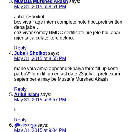
Mustafa Murshed Akash
says:
May 31, 2015 at 8:51 PM
Jubair Shoikot
bcs viva r age intern complete hote hbe..preli written
deoa jabe…
coz vivar somoy BMDC certificate nie jete hoi..ebar
nijer ta calculate kore dekho.
Reply
Jubair Shoikot
says:
May 31, 2015 at 8:55 PM
mane vaia amra appear dekhaiya form fill up korte
parbo??form fill up er last date 23 july….preli exam
september e may be Mustafa Murshed Akash
Reply
Ariful Islam
says:
May 31, 2015 at 8:57 PM
f
Reply
বৃষ্টিস্নাত সমুদ্র
says:
May 31, 2015 at 9:04 PM