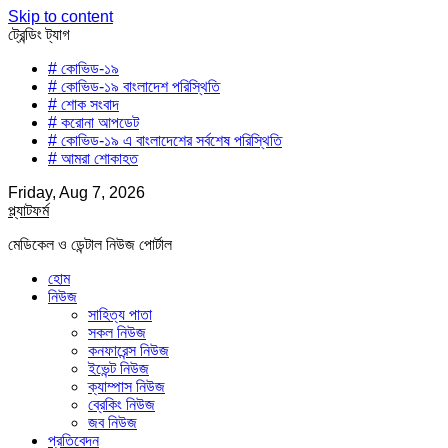
Skip to content
ট্রেন্ডিং ট্যাগ
# কোভিড-১৯
# কোভিড-১৯ বাংলাদেশ পরিস্থিতি
# শোক সংবাদ
# করোনা আপডেট
# কোভিড-১৯ এ বাংলাদেশের সর্বশেষ পরিস্থিতি
# আমরা শোকাহত
Friday, Aug 7, 2026
প্ল্যাটফর্ম
মেডিকেল ও ডেন্টাল নিউজ পোর্টাল
হোম
নিউজ
সাহিত্য পাতা
সকল নিউজ
কনফারেন্স নিউজ
ইভেন্ট নিউজ
ক্যাম্পাস নিউজ
ব্রেকিং নিউজ
জব নিউজ
প্রতিবেদন