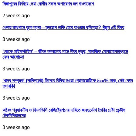
সিঙ্গাপুরের ফিরিয়ে দেয়া রোগীর সফল অপারেশন হল বাংলাদেশে
2 weeks ago
খেলার মাঝখানে বুকে ব্যথা—হৃদরোগ নাকি হেরে যাওয়ার দুশ্চিন্তা? খুঁজুন ৫টি বিষয়
3 weeks ago
‘জেকে লাইফস্টাইল’ – জীবন বদলানোর নামে নীরব মৃত্যু; সামাজিক যোগাযোগমাধ্যমে
ফের আলোচনা
3 weeks ago
‘খাদ্য সম্পূরক’ (সাপ্লিমেন্ট) হিসেবে বিক্রি হওয়া প্রোবায়োটিকে ৬০০% লাভ, নেই কোন
তদারকি!
3 weeks ago
অবৈধ প্র‍্যাকটিস ও বিএমডিসি রেজিষ্ট্রেশনের দাবিতে জনদুর্ভোগ তৈরির চেষ্টা ডেন্টাল
টেকনিশিয়ানদের
3 weeks ago