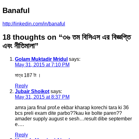
Banaful
http://linkedin.com/in/banaful
18 thoughts on “
৩৬ তম বিসিএস এর বিজ্ঞপ্তি
এবং নীতিমালা
”
Golam Muktadir Mridul
says:
May 31, 2015 at 7:10 PM
মাত্র 187 টা ।
Reply
Jubair Shoikot
says:
May 31, 2015 at 8:37 PM
amra jara final prof.e ekbar kharap korechi tara ki 36
bcs preli exam dite parbo??kau ke bolte paren??
amader supply august e sesh…result dibe september
e….
Reply