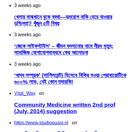
3 weeks ago
খেলার মাঝখানে বুকে ব্যথা—হৃদরোগ নাকি হেরে যাওয়ার
দুশ্চিন্তা? খুঁজুন ৫টি বিষয়
3 weeks ago
‘জেকে লাইফস্টাইল’ – জীবন বদলানোর নামে নীরব মৃত্যু;
সামাজিক যোগাযোগমাধ্যমে ফের আলোচনা
3 weeks ago
‘খাদ্য সম্পূরক’ (সাপ্লিমেন্ট) হিসেবে বিক্রি হওয়া প্রোবায়োটিকে
৬০০% লাভ, নেই কোন তদারকি!
Vital_Way
on
Community Medicine written 2nd prof
(July, 2014) suggestion
https://www.studioquasi.nl
on