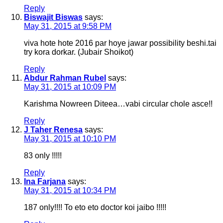
Reply
Biswajit Biswas
says:
May 31, 2015 at 9:58 PM
viva hote hote 2016 par hoye jawar possibility beshi.tai
try kora dorkar. (Jubair Shoikot)
Reply
Abdur Rahman Rubel
says:
May 31, 2015 at 10:09 PM
Karishma Nowreen Diteea…vabi circular chole asce!!
Reply
J Taher Renesa
says:
May 31, 2015 at 10:10 PM
83 only !!!!!
Reply
Ina Farjana
says:
May 31, 2015 at 10:34 PM
187 only!!!! To eto eto doctor koi jaibo !!!!!