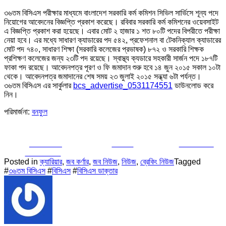
৩৬তম বিসিএস পরীক্ষার মাধ্যমে বাংলাদেশ সরকারি কর্ম কমিশন সিভিল সার্ভিসে শূন্য পদে
নিয়োগের আবেদনের বিজ্ঞপ্তি প্রকাশ করেছে। রবিবার সরকারি কর্ম কমিশনের ওয়েবসাইট
এ বিজ্ঞপ্তি প্রকাশ করা হয়েছে। এবার মোট ২ হাজার ১ শত ৮০টি পদের বিপরীতে পরীক্ষা
নেয়া হবে। এর মধ্যে সাধারণ ক্যাডারের পদ ৫৪২, প্রফেশনাল বা টেকনিক্যাল ক্যাডারের
মোট পদ ৭৪০, সাধারণ শিক্ষা (সরকারি কলেজের প্রভাষক) ৮৭২ ও সরকারি শিক্ষক
প্রশিক্ষণ কলেজের জন্য ২৩টি পদ রয়েছে। স্বাস্থ্য ক্যডারে সহকারী সার্জন পদে ১৮৭টি
ফাকা পদ রয়েছে। আবেদনপত্র পূরণ ও ফি জমাদান শুরু হবে ১৪ জুন ২০১৫ সকাল ১০টা
থেকে। আবেদনপত্র জমাদানের শেষ সময় ২৩ জুলাই ২০১৫ সন্ধ্যা ৬টা পর্যন্ত।
৩৬তম বিসিএস এর সার্কুলার
bcs_advertise_0531174551
ডাউনলোড করে
নিন।
পরিমার্জনা:
বনফুল
Share on
Tweet
Follow us
Facebook
Posted in
ক্যারিয়ার
,
জব কর্ণার
,
জব নিউজ
,
নিউজ
,
ব্রেকিং নিউজ
Tagged
#
৩৬তম বিসিএস
#
বিসিএস
#
বিসিএস ডাক্তার