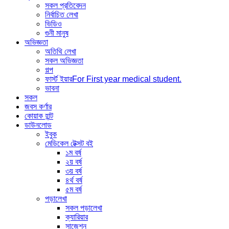
সকল প্রতিবেদন
নির্বাচিত লেখা
ভিডিও
গুনী মানুষ
অভিজ্ঞতা
অতিথি লেখা
সকল অভিজ্ঞতা
গল্প
ফার্স্ট ইয়ার
For First year medical student.
ভাবনা
সকল
জবস কর্ণার
কোয়াক হান্ট
ডাউনলোড
ইবুক
মেডিকেল টেক্সট বই
১ম বর্ষ
২য় বর্ষ
৩য় বর্ষ
৪র্থ বর্ষ
৫ম বর্ষ
পড়ালেখা
সকল পড়ালেখা
ক্যারিয়ার
সাজেশন