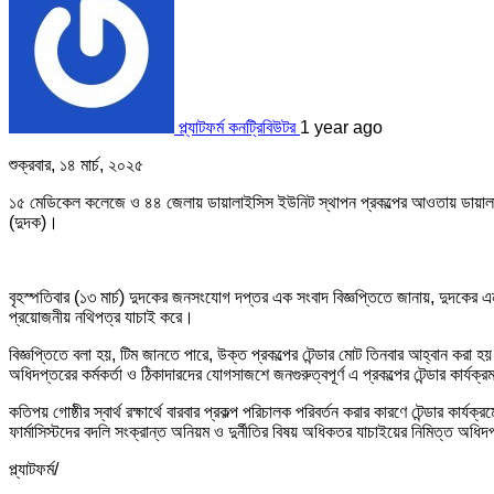
প্ল্যাটফর্ম কনট্রিবিউটর
1 year ago
শুক্রবার, ১৪ মার্চ, ২০২৫
১৫ মেডিকেল কলেজে ও ৪৪ জেলায় ডায়ালাইসিস ইউনিট স্থাপন প্রকল্পের আওতায় ডায়ালাইসিস
(দুদক)।
বৃহস্পতিবার (১৩ মার্চ) দুদকের জনসংযোগ দপ্তর এক সংবাদ বিজ্ঞপ্তিতে জানায়, দুদকের এ
প্রয়োজনীয় নথিপত্র যাচাই করে।
বিজ্ঞপ্তিতে বলা হয়, টিম জানতে পারে, উক্ত প্রকল্পের টেন্ডার মোট তিনবার আহ্বান করা হয়। 
অধিদপ্তরের কর্মকর্তা ও ঠিকাদারদের যোগসাজশে জনগুরুত্বপূর্ণ এ প্রকল্পের টেন্ডার কার্যক
কতিপয় গোষ্ঠীর স্বার্থ রক্ষার্থে বারবার প্রকল্প পরিচালক পরিবর্তন করার কারণে টেন্ডার 
ফার্মাসিস্টদের বদলি সংক্রান্ত অনিয়ম ও দুর্নীতির বিষয় অধিকতর যাচাইয়ের নিমিত্ত অধি
প্ল্যাটফর্ম/