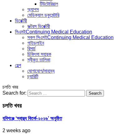
টিউটোরিয়াল
অ্যাপস
মেডিক্যাল ডকুমেন্টারি
ডিরেক্টরী
ডক্টরস ডিরেক্টরী
সিএমই
Continuing Medical Education
সকল সিএমই
Continuing Medical Education
গাইডলাইন
রিসার্চ
চিকিৎসা সহায়ক
স্বীকৃত তালিকা
হেল্প
যোগাযোগ/সাহায্য
চ্যারিটি
চলতি খবর
Search for:
চলতি খবর
হবিগঞ্জে ‘স্বাস্থ্য বিতর্ক-২০২৬’ অনুষ্ঠিত
2 weeks ago