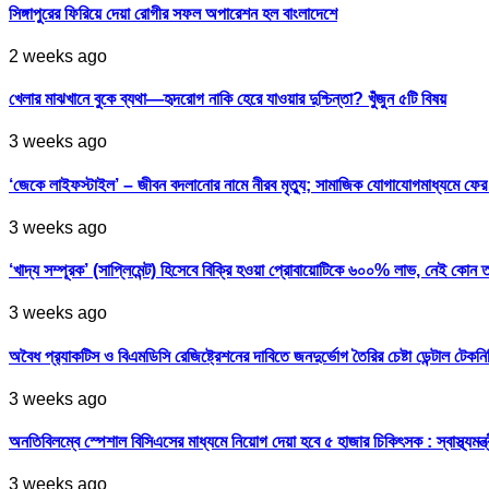
সিঙ্গাপুরের ফিরিয়ে দেয়া রোগীর সফল অপারেশন হল বাংলাদেশে
2 weeks ago
খেলার মাঝখানে বুকে ব্যথা—হৃদরোগ নাকি হেরে যাওয়ার দুশ্চিন্তা? খুঁজুন ৫টি বিষয়
3 weeks ago
‘জেকে লাইফস্টাইল’ – জীবন বদলানোর নামে নীরব মৃত্যু; সামাজিক যোগাযোগমাধ্যমে ফ
3 weeks ago
‘খাদ্য সম্পূরক’ (সাপ্লিমেন্ট) হিসেবে বিক্রি হওয়া প্রোবায়োটিকে ৬০০% লাভ, নেই কোন 
3 weeks ago
অবৈধ প্র‍্যাকটিস ও বিএমডিসি রেজিষ্ট্রেশনের দাবিতে জনদুর্ভোগ তৈরির চেষ্টা ডেন্টাল টেকন
3 weeks ago
অনতিবিলম্বে স্পেশাল বিসিএসের মাধ্যমে নিয়োগ দেয়া হবে ৫ হাজার চিকিৎসক : স্বাস্থ্যমন্ত্
3 weeks ago