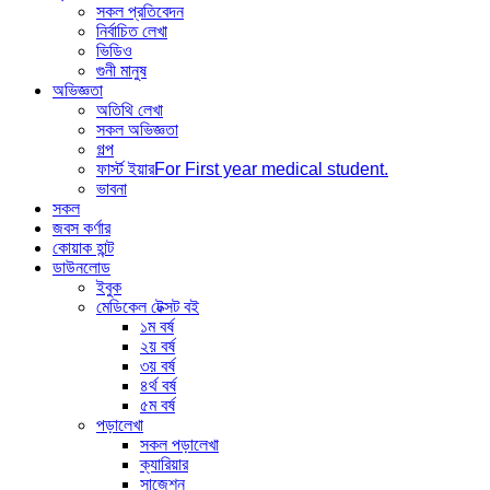
সকল প্রতিবেদন
নির্বাচিত লেখা
ভিডিও
গুনী মানুষ
অভিজ্ঞতা
অতিথি লেখা
সকল অভিজ্ঞতা
গল্প
ফার্স্ট ইয়ার
For First year medical student.
ভাবনা
সকল
জবস কর্ণার
কোয়াক হান্ট
ডাউনলোড
ইবুক
মেডিকেল টেক্সট বই
১ম বর্ষ
২য় বর্ষ
৩য় বর্ষ
৪র্থ বর্ষ
৫ম বর্ষ
পড়ালেখা
সকল পড়ালেখা
ক্যারিয়ার
সাজেশন