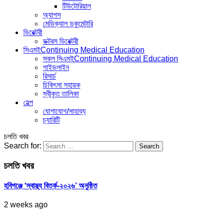
টিউটোরিয়াল
অ্যাপস
মেডিক্যাল ডকুমেন্টারি
ডিরেক্টরী
ডক্টরস ডিরেক্টরী
সিএমই
Continuing Medical Education
সকল সিএমই
Continuing Medical Education
গাইডলাইন
রিসার্চ
চিকিৎসা সহায়ক
স্বীকৃত তালিকা
হেল্প
যোগাযোগ/সাহায্য
চ্যারিটি
চলতি খবর
Search for:
চলতি খবর
হবিগঞ্জে ‘স্বাস্থ্য বিতর্ক-২০২৬’ অনুষ্ঠিত
2 weeks ago