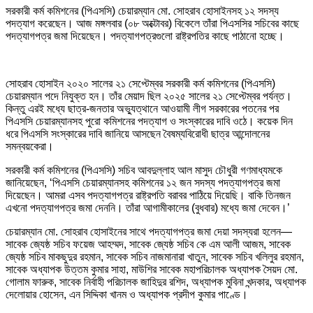
সরকারী কর্ম কমিশনের (পিএসসি) চেয়ারম্যান মো. সোহরাব হোসাইনসহ ১২ সদস্য
পদত্যাগ করেছেন। আজ মঙ্গলবার (০৮ অক্টোবর) বিকেলে তাঁরা পিএসসির সচিবের কাছে
পদত্যাগপত্র জমা দিয়েছেন। পদত্যাগপত্রগুলো রাষ্ট্রপতির কাছে পাঠানো হচ্ছে।
সোহরাব হোসাইন ২০২০ সালের ২১ সেপ্টেম্বর সরকারী কর্ম কমিশনের (পিএসসি)
চেয়ারম্যান পদে নিযুক্ত হন। তাঁর মেয়াদ ছিল ২০২৫ সালের ২১ সেপ্টেম্বর পর্যন্ত।
কিন্তু এরই মধ্যে ছাত্র-জনতার অভ্যুত্থানে আওয়ামী লীগ সরকারের পতনের পর
পিএসসি চেয়ারম্যানসহ পুরো কমিশনের পদত্যাগ ও সংস্কারের দাবি ওঠে। কয়েক দিন
ধরে পিএসসি সংস্কারের দাবি জানিয়ে আসছেন বৈষম্যবিরোধী ছাত্র আন্দোলনের
সমন্বয়কেরা।
সরকারী কর্ম কমিশনের (পিএসসি) সচিব আবদুল্লাহ আল মাসুদ চৌধুরী গণমাধ্যমকে
জানিয়েছেন, ‘পিএসসি চেয়ারম্যানসহ কমিশনের ১২ জন সদস্য পদত্যাগপত্র জমা
দিয়েছেন। আমরা এসব পদত্যাগপত্র রাষ্ট্রপতি বরাবর পাঠিয়ে দিয়েছি। বাকি তিনজন
এখনো পদত্যাগপত্র জমা দেননি। তাঁরা আগামীকালের (বুধবার) মধ্যে জমা দেবেন।’
চেয়ারম্যান মো. সোহরাব হোসাইনের সাথে পদত্যাগপত্র জমা দেয়া সদস্যরা হলেন—
সাবেক জ্যেষ্ঠ সচিব ফয়েজ আহম্মদ, সাবেক জ্যেষ্ঠ সচিব কে এম আলী আজম, সাবেক
জ্যেষ্ঠ সচিব মাকছুদুর রহমান, সাবেক সচিব নাজমানারা খাতুন, সাবেক সচিব খলিলুর রহমান,
সাবেক অধ্যাপক উত্তম কুমার সাহা, মাউশির সাবেক মহাপরিচালক অধ্যাপক সৈয়দ মো.
গোলাম ফারুক, সাবেক নির্বাহী পরিচালক জাহিদুর রশিদ, অধ্যাপক মুবিনা খন্দকার, অধ্যাপক
দেলোয়ার হোসেন, এন সিদ্দিকা খানম ও অধ্যাপক প্রদীপ কুমার পাণ্ডে।