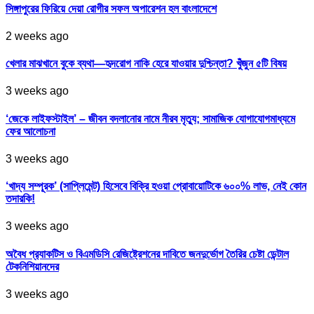
সিঙ্গাপুরের ফিরিয়ে দেয়া রোগীর সফল অপারেশন হল বাংলাদেশে
2 weeks ago
খেলার মাঝখানে বুকে ব্যথা—হৃদরোগ নাকি হেরে যাওয়ার দুশ্চিন্তা? খুঁজুন ৫টি বিষয়
3 weeks ago
‘জেকে লাইফস্টাইল’ – জীবন বদলানোর নামে নীরব মৃত্যু; সামাজিক যোগাযোগমাধ্যমে
ফের আলোচনা
3 weeks ago
‘খাদ্য সম্পূরক’ (সাপ্লিমেন্ট) হিসেবে বিক্রি হওয়া প্রোবায়োটিকে ৬০০% লাভ, নেই কোন
তদারকি!
3 weeks ago
অবৈধ প্র‍্যাকটিস ও বিএমডিসি রেজিষ্ট্রেশনের দাবিতে জনদুর্ভোগ তৈরির চেষ্টা ডেন্টাল
টেকনিশিয়ানদের
3 weeks ago