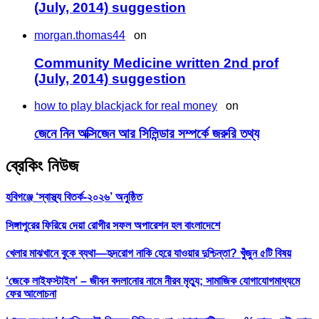
(July, 2014) suggestion
morgan.thomas44
on
Community Medicine written 2nd prof
(July, 2014) suggestion
how to play blackjack for real money
on
জেনে নিন অক্সিজেন আর সিলিন্ডার সম্পর্কে জরুরি তথ্য
ব্রেকিং নিউজ
হবিগঞ্জে ‘স্বাস্থ্য বিতর্ক-২০২৬’ অনুষ্ঠিত
সিঙ্গাপুরের ফিরিয়ে দেয়া রোগীর সফল অপারেশন হল বাংলাদেশে
খেলার মাঝখানে বুকে ব্যথা—হৃদরোগ নাকি হেরে যাওয়ার দুশ্চিন্তা? খুঁজুন ৫টি বিষয়
‘জেকে লাইফস্টাইল’ – জীবন বদলানোর নামে নীরব মৃত্যু; সামাজিক যোগাযোগমাধ্যমে
ফের আলোচনা