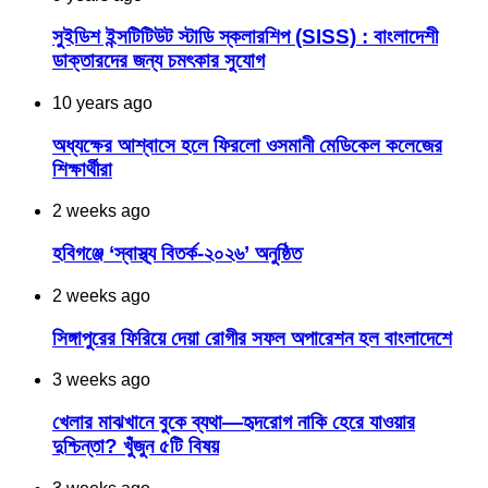
সুইডিশ ইন্সটিটিউট স্টাডি স্কলারশিপ (SISS) : বাংলাদেশী
ডাক্তারদের জন্য চমৎকার সুযোগ
10 years ago
অধ্যক্ষের আশ্বাসে হলে ফিরলো ওসমানী মেডিকেল কলেজের
শিক্ষার্থীরা
2 weeks ago
হবিগঞ্জে ‘স্বাস্থ্য বিতর্ক-২০২৬’ অনুষ্ঠিত
2 weeks ago
সিঙ্গাপুরের ফিরিয়ে দেয়া রোগীর সফল অপারেশন হল বাংলাদেশে
3 weeks ago
খেলার মাঝখানে বুকে ব্যথা—হৃদরোগ নাকি হেরে যাওয়ার
দুশ্চিন্তা? খুঁজুন ৫টি বিষয়