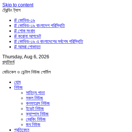
Skip to content
ট্রেন্ডিং ট্যাগ
# কোভিড-১৯
# কোভিড-১৯ বাংলাদেশ পরিস্থিতি
# শোক সংবাদ
# করোনা আপডেট
# কোভিড-১৯ এ বাংলাদেশের সর্বশেষ পরিস্থিতি
# আমরা শোকাহত
Thursday, Aug 6, 2026
প্ল্যাটফর্ম
মেডিকেল ও ডেন্টাল নিউজ পোর্টাল
হোম
নিউজ
সাহিত্য পাতা
সকল নিউজ
কনফারেন্স নিউজ
ইভেন্ট নিউজ
ক্যাম্পাস নিউজ
ব্রেকিং নিউজ
জব নিউজ
প্রতিবেদন