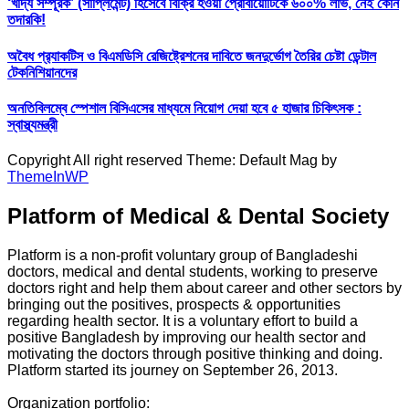
‘খাদ্য সম্পূরক’ (সাপ্লিমেন্ট) হিসেবে বিক্রি হওয়া প্রোবায়োটিকে ৬০০% লাভ, নেই কোন
তদারকি!
অবৈধ প্র‍্যাকটিস ও বিএমডিসি রেজিষ্ট্রেশনের দাবিতে জনদুর্ভোগ তৈরির চেষ্টা ডেন্টাল
টেকনিশিয়ানদের
অনতিবিলম্বে স্পেশাল বিসিএসের মাধ্যমে নিয়োগ দেয়া হবে ৫ হাজার চিকিৎসক :
স্বাস্থ্যমন্ত্রী
Copyright All right reserved Theme: Default Mag by
ThemeInWP
Platform of Medical & Dental Society
Platform is a non-profit voluntary group of Bangladeshi
doctors, medical and dental students, working to preserve
doctors right and help them about career and other sectors by
bringing out the positives, prospects & opportunities
regarding health sector. It is a voluntary effort to build a
positive Bangladesh by improving our health sector and
motivating the doctors through positive thinking and doing.
Platform started its journey on September 26, 2013.
Organization portfolio: