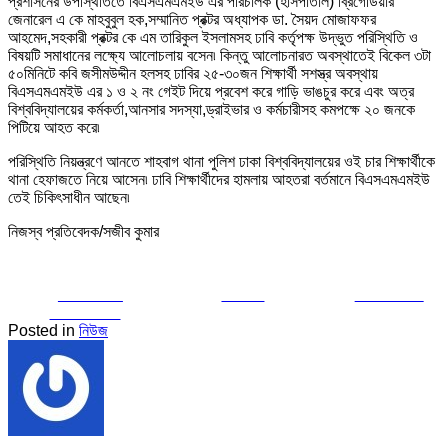
প্রশাসনের উপস্থিতিতে বিএসএমএমইউ এর পরিচালক (হাসপাতাল) ব্রিগেডিয়ার
জেনারেল এ কে মাহবুবুল হক,সম্মানিত প্রক্টর অধ্যাপক ডা. সৈয়দ মোজাফফর
আহমেদ,সহকারী প্রক্টর কে এম তারিকুল ইসলামসহ ঢাবি কর্তৃপক্ষ উদ্ভুত পরিস্থিতি ও
বিষয়টি সমাধানের লক্ষ্যে আলোচলায় বসেন৷ কিন্তু আলোচনারত অবস্থাতেই বিকেল ৩টা
৫০মিনিটে কবি জসীমউদ্দীন হলসহ ঢাবির ২৫-৩০জন শিক্ষার্থী সশস্ত্র অবস্থায়
বিএসএমএমইউ এর ১ ও ২ নং গেইট দিয়ে প্রবেশ করে গাড়ি ভাঙচুর করে এবং অত্র
বিশ্ববিদ্যালয়ের কর্মকর্তা,আনসার সদস্যা,ড্রাইভার ও কর্মচারীসহ কমপক্ষে ২০ জনকে
পিটিয়ে আহত করে৷
পরিস্থিতি নিয়ন্ত্রণে আনতে শাহবাগ থানা পুলিশ ঢাকা বিশ্ববিদ্যালয়ের ওই চার শিক্ষার্থীকে
থানা হেফাজতে নিয়ে আসেন৷ ঢাবি শিক্ষার্থীদের হামলায় আহতরা বর্তমানে বিএসএমএমইউ
তেই চিকিৎসাধীন আছেন৷
নিজস্ব প্রতিবেদক/সজীব কুমার
Share on
Tweet
Follow us
Facebook
Posted in
নিউজ