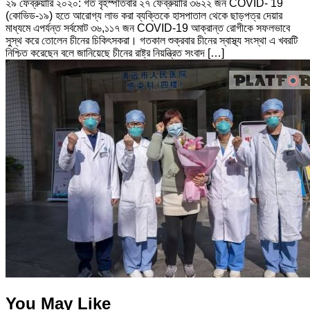
২৯ ফেব্রুয়ারি ২০২০: গত বৃহস্পতিবার ২৭ ফেব্রুয়ারি ৩৬২২ জন COVID- 19
(কোভিড-১৯) হতে আরোগ্য লাভ করা ব্যক্তিকে হাসপাতাল থেকে ছাড়পত্র দেয়ার
মাধ্যমে এপর্যন্ত সর্বমোট ৩৬,১১৭ জন COVID-19 আক্রান্ত রোগীকে সফলভাবে
সুস্থ করে তোলেন চীনের চিকিৎসকরা। গতকাল শুক্রবার চীনের স্বাস্থ্য সংস্থা এ খবরটি
নিশ্চিত করেছেন বলে জানিয়েছে চীনের রাষ্ট্র নিয়ন্ত্রিত সংবাদ […]
You May Like