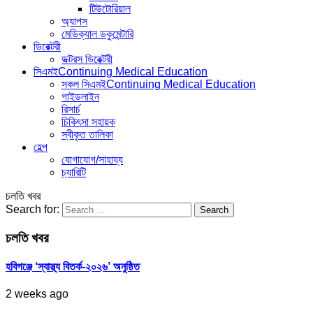
টিউটোরিয়াল
অ্যাপস
মেডিক্যাল ডকুমেন্টারি
ডিরেক্টরী
ডক্টরস ডিরেক্টরী
সিএমই
Continuing Medical Education
সকল সিএমই
Continuing Medical Education
গাইডলাইন
রিসার্চ
চিকিৎসা সহায়ক
স্বীকৃত তালিকা
হেল্প
যোগাযোগ/সাহায্য
চ্যারিটি
চলতি খবর
Search for:
চলতি খবর
হবিগঞ্জে ‘স্বাস্থ্য বিতর্ক-২০২৬’ অনুষ্ঠিত
2 weeks ago