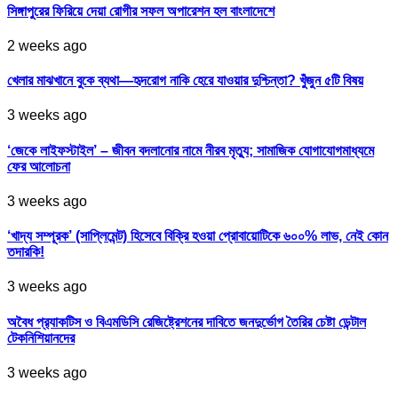
সিঙ্গাপুরের ফিরিয়ে দেয়া রোগীর সফল অপারেশন হল বাংলাদেশে
2 weeks ago
খেলার মাঝখানে বুকে ব্যথা—হৃদরোগ নাকি হেরে যাওয়ার দুশ্চিন্তা? খুঁজুন ৫টি বিষয়
3 weeks ago
‘জেকে লাইফস্টাইল’ – জীবন বদলানোর নামে নীরব মৃত্যু; সামাজিক যোগাযোগমাধ্যমে
ফের আলোচনা
3 weeks ago
‘খাদ্য সম্পূরক’ (সাপ্লিমেন্ট) হিসেবে বিক্রি হওয়া প্রোবায়োটিকে ৬০০% লাভ, নেই কোন
তদারকি!
3 weeks ago
অবৈধ প্র‍্যাকটিস ও বিএমডিসি রেজিষ্ট্রেশনের দাবিতে জনদুর্ভোগ তৈরির চেষ্টা ডেন্টাল
টেকনিশিয়ানদের
3 weeks ago