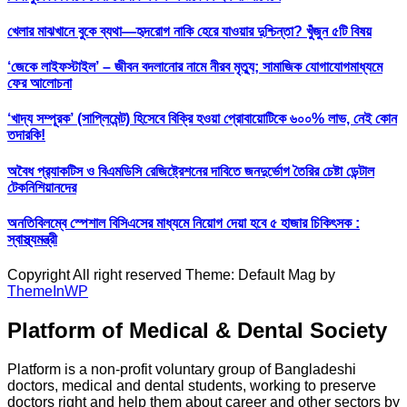
খেলার মাঝখানে বুকে ব্যথা—হৃদরোগ নাকি হেরে যাওয়ার দুশ্চিন্তা? খুঁজুন ৫টি বিষয়
‘জেকে লাইফস্টাইল’ – জীবন বদলানোর নামে নীরব মৃত্যু; সামাজিক যোগাযোগমাধ্যমে
ফের আলোচনা
‘খাদ্য সম্পূরক’ (সাপ্লিমেন্ট) হিসেবে বিক্রি হওয়া প্রোবায়োটিকে ৬০০% লাভ, নেই কোন
তদারকি!
অবৈধ প্র‍্যাকটিস ও বিএমডিসি রেজিষ্ট্রেশনের দাবিতে জনদুর্ভোগ তৈরির চেষ্টা ডেন্টাল
টেকনিশিয়ানদের
অনতিবিলম্বে স্পেশাল বিসিএসের মাধ্যমে নিয়োগ দেয়া হবে ৫ হাজার চিকিৎসক :
স্বাস্থ্যমন্ত্রী
Copyright All right reserved Theme: Default Mag by
ThemeInWP
Platform of Medical & Dental Society
Platform is a non-profit voluntary group of Bangladeshi
doctors, medical and dental students, working to preserve
doctors right and help them about career and other sectors by