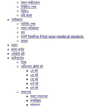
সকল প্রতিবেদন
নির্বাচিত লেখা
ভিডিও
গুনী মানুষ
অভিজ্ঞতা
অতিথি লেখা
সকল অভিজ্ঞতা
গল্প
ফার্স্ট ইয়ার
For First year medical student.
ভাবনা
সকল
জবস কর্ণার
কোয়াক হান্ট
ডাউনলোড
ইবুক
মেডিকেল টেক্সট বই
১ম বর্ষ
২য় বর্ষ
৩য় বর্ষ
৪র্থ বর্ষ
৫ম বর্ষ
পড়ালেখা
সকল পড়ালেখা
ক্যারিয়ার
সাজেশন