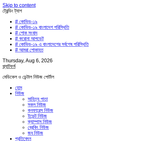
Skip to content
ট্রেন্ডিং ট্যাগ
# কোভিড-১৯
# কোভিড-১৯ বাংলাদেশ পরিস্থিতি
# শোক সংবাদ
# করোনা আপডেট
# কোভিড-১৯ এ বাংলাদেশের সর্বশেষ পরিস্থিতি
# আমরা শোকাহত
Thursday, Aug 6, 2026
প্ল্যাটফর্ম
মেডিকেল ও ডেন্টাল নিউজ পোর্টাল
হোম
নিউজ
সাহিত্য পাতা
সকল নিউজ
কনফারেন্স নিউজ
ইভেন্ট নিউজ
ক্যাম্পাস নিউজ
ব্রেকিং নিউজ
জব নিউজ
প্রতিবেদন