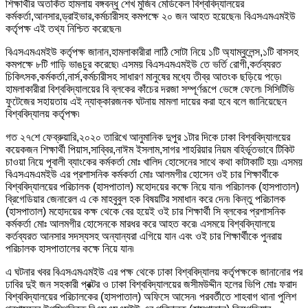
শিক্ষার্থীর অতর্কিত হামলায় বঙ্গবন্ধু শেখ মুজিব মেডিকেল বিশ্ববিদ্যালয়ের
কর্মকর্তা,আনসার,ড্রাইভার,কর্মচারীসহ কমপক্ষে ২০ জন আহত হয়েছেন৷ বিএসএমএমইউ
কর্তৃপক্ষ এই তথ্য নিশ্চিত করেছেন৷
বিএসএমএমইউ কর্তৃপক্ষ জানান,হামলাকারীরা লাঠি সোটা নিয়ে ১টি অ্যাম্বুলেন্স,১টি বাসসহ
কমপক্ষে ৮টি গাড়ি ভাঙচুর করেছে৷ এসময় বিএসএমএমইউ তে ভর্তি রোগী,কর্তব্যরত
চিকিৎসক,কর্মকর্তা,নার্স,কর্মচারীসহ সাধারণ মানুষের মধ্যে তীব্র আতংক ছড়িয়ে পড়ে৷
হামলাকারীরা বিশ্ববিদ্যালয়ের বি ব্লকের কাঁচের দরজা সম্পূর্ণরূপে ভেঙ্গে ফেলে৷ সিসিটিভি
ফুটেজের সহায়তায় এই ন্যাক্কারজনক ঘটনায় মামলা দায়ের করা হবে বলে জানিয়েছেন
বিশ্ববিদ্যালয় কর্তৃপক্ষ৷
গত ২৭শে ফেব্রুয়ারি,২০২০ তারিখে আনুমানিক দুপুর ১টার দিকে ঢাকা বিশ্ববিদ্যালয়ের
কয়েকজন শিক্ষার্থী পিয়াস,সাব্বির,নাঈম ইসলাম,সাগর শাহরিয়ার নিয়ম বহির্ভূতভাবে টিকিট
চাওয়া নিয়ে পূবালী ব্যাংকের কর্মকর্তা মোঃ খালিদ হোসেনের সাথে কথা কাটাকাটি হয়৷ এসময়
বিএসএমএমইউ এর প্রশাসনিক কর্মকর্তা মোঃ আলমগীর হোসেন ওই চার শিক্ষার্থীকে
বিশ্ববিদ্যালয়ের পরিচালক (হাসপাতাল) মহোদয়ের কক্ষে নিয়ে যান৷ পরিচালক (হাসপাতাল)
ব্রিগেডিয়ার জেনারেল এ কে মাহবুবুল হক বিষয়টির সমাধান করে দেন৷ কিন্তু পরিচালক
(হাসপাতাল) মহোদয়ের কক্ষ থেকে বের হয়েই ওই চার শিক্ষার্থী সি ব্লকের প্রশাসনিক
কর্মকর্তা মোঃ আলমগীর হোসেনকে মারধর করে আহত করে৷ এসময়ে বিশ্ববিদ্যালয়ে
কর্তব্যরত আনসার সদস্যসহ অন্যান্যরা এগিয়ে যান এবং ওই চার শিক্ষার্থীকে পুনরায়
পরিচালক হাসপাতালের কক্ষে নিয়ে যান৷
এ ঘটনার খবর বিএসএমএমইউ এর পক্ষ থেকে ঢাকা বিশ্ববিদ্যালয় কর্তৃপক্ষকে জানানোর পর
ঢাবির দুই জন সহকারী প্রক্টর ও ঢাকা বিশ্ববিদ্যালয়ের জসীমউদ্দীন হলের ভিপি মোঃ ফরাদ
বিশ্ববিদ্যালয়ের পরিচালকের (হাসপাতাল) অফিসে আসেন৷ পরবর্তীতে শাহবাগ থানা পুলিশ