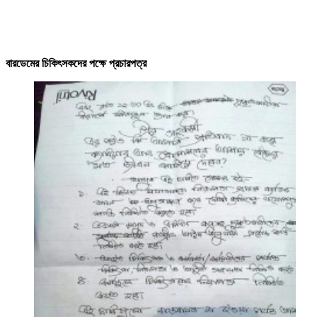
বারডেমের চিকিৎসকদের পক্ষে প্রচারপত্র