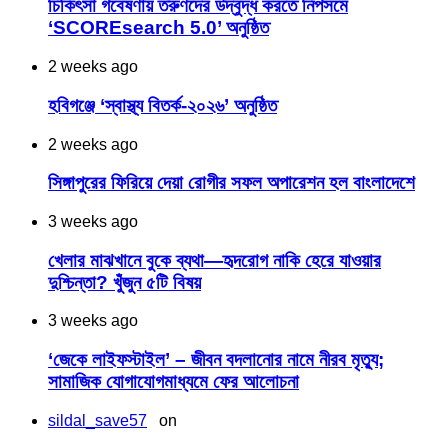
চিকিৎসা গবেষণায় তরুণদের উদ্বুদ্ধ করতে নিপসমে
‘SCOREsearch 5.0’ অনুষ্ঠিত
2 weeks ago
হবিগঞ্জে ‘স্বাস্থ্য বিতর্ক-২০২৬’ অনুষ্ঠিত
2 weeks ago
সিঙ্গাপুরের ফিরিয়ে দেয়া রোগীর সফল অপারেশন হল বাংলাদেশে
3 weeks ago
খেলার মাঝখানে বুকে ব্যথা—হৃদরোগ নাকি হেরে যাওয়ার
দুশ্চিন্তা? খুঁজুন ৫টি বিষয়
3 weeks ago
‘জেকে লাইফস্টাইল’ – জীবন বদলানোর নামে নীরব মৃত্যু;
সামাজিক যোগাযোগমাধ্যমে ফের আলোচনা
sildal_save57
on