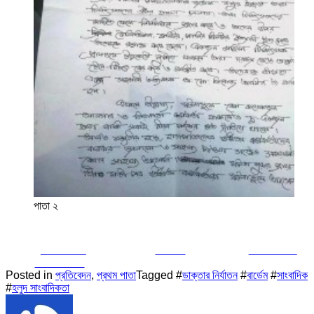
পাতা ২
Share on
Tweet
Follow us
Facebook
Posted in
প্রতিবেদন
,
প্রথম পাতা
Tagged #
ডাক্তার নির্যাতন
#
বার্ডেম
#
সাংবাদিক
#
হলুদ সাংবাদিকতা