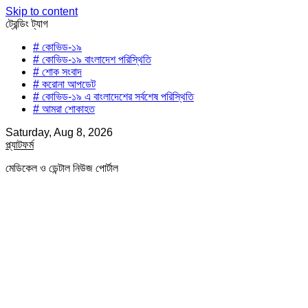
Skip to content
ট্রেন্ডিং ট্যাগ
# কোভিড-১৯
# কোভিড-১৯ বাংলাদেশ পরিস্থিতি
# শোক সংবাদ
# করোনা আপডেট
# কোভিড-১৯ এ বাংলাদেশের সর্বশেষ পরিস্থিতি
# আমরা শোকাহত
Saturday, Aug 8, 2026
প্ল্যাটফর্ম
মেডিকেল ও ডেন্টাল নিউজ পোর্টাল