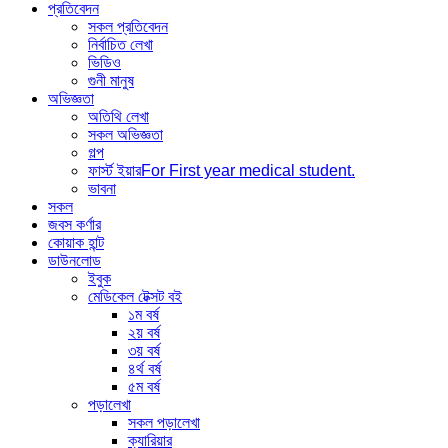
প্রতিবেদন
সকল প্রতিবেদন
নির্বাচিত লেখা
ভিডিও
গুনী মানুষ
অভিজ্ঞতা
অতিথি লেখা
সকল অভিজ্ঞতা
গল্প
ফার্স্ট ইয়ার
For First year medical student.
ভাবনা
সকল
জবস কর্ণার
কোয়াক হান্ট
ডাউনলোড
ইবুক
মেডিকেল টেক্সট বই
১ম বর্ষ
২য় বর্ষ
৩য় বর্ষ
৪র্থ বর্ষ
৫ম বর্ষ
পড়ালেখা
সকল পড়ালেখা
ক্যারিয়ার