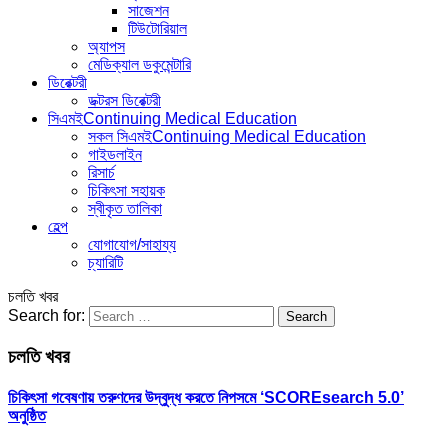
সাজেশন
টিউটোরিয়াল
অ্যাপস
মেডিক্যাল ডকুমেন্টারি
ডিরেক্টরী
ডক্টরস ডিরেক্টরী
সিএমই
Continuing Medical Education
সকল সিএমই
Continuing Medical Education
গাইডলাইন
রিসার্চ
চিকিৎসা সহায়ক
স্বীকৃত তালিকা
হেল্প
যোগাযোগ/সাহায্য
চ্যারিটি
চলতি খবর
Search for:
চলতি খবর
চিকিৎসা গবেষণায় তরুণদের উদ্বুদ্ধ করতে নিপসমে ‘SCOREsearch 5.0’
অনুষ্ঠিত