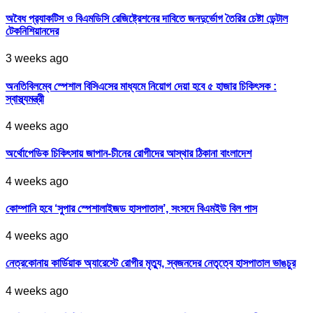
অবৈধ প্র‍্যাকটিস ও বিএমডিসি রেজিষ্ট্রেশনের দাবিতে জনদুর্ভোগ তৈরির চেষ্টা ডেন্টাল
টেকনিশিয়ানদের
3 weeks ago
অনতিবিলম্বে স্পেশাল বিসিএসের মাধ্যমে নিয়োগ দেয়া হবে ৫ হাজার চিকিৎসক :
স্বাস্থ্যমন্ত্রী
4 weeks ago
অর্থোপেডিক চিকিৎসায় জাপান-চীনের রোগীদের আস্থার ঠিকানা বাংলাদেশ
4 weeks ago
কোম্পানি হবে ‘সুপার স্পেশালাইজড হাসপাতাল’, সংসদে বিএমইউ বিল পাস
4 weeks ago
নেত্রকোনায় কার্ডিয়াক অ্যারেস্টে রোগীর মৃত্যু, স্বজনদের নেতৃত্বে হাসপাতাল ভাঙচুর
4 weeks ago