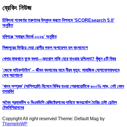
ব্রেকিং নিউজ
চিকিৎসা গবেষণায় তরুণদের উদ্বুদ্ধ করতে নিপসমে ‘SCOREsearch 5.0’
অনুষ্ঠিত
হবিগঞ্জে ‘স্বাস্থ্য বিতর্ক-২০২৬’ অনুষ্ঠিত
সিঙ্গাপুরের ফিরিয়ে দেয়া রোগীর সফল অপারেশন হল বাংলাদেশে
খেলার মাঝখানে বুকে ব্যথা—হৃদরোগ নাকি হেরে যাওয়ার দুশ্চিন্তা? খুঁজুন ৫টি বিষয়
‘জেকে লাইফস্টাইল’ – জীবন বদলানোর নামে নীরব মৃত্যু; সামাজিক যোগাযোগমাধ্যমে
ফের আলোচনা
‘খাদ্য সম্পূরক’ (সাপ্লিমেন্ট) হিসেবে বিক্রি হওয়া প্রোবায়োটিকে ৬০০% লাভ, নেই কোন
তদারকি!
অবৈধ প্র‍্যাকটিস ও বিএমডিসি রেজিষ্ট্রেশনের দাবিতে জনদুর্ভোগ তৈরির চেষ্টা ডেন্টাল
টেকনিশিয়ানদের
Copyright All right reserved Theme: Default Mag by
ThemeInWP