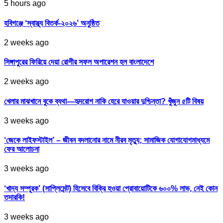
5 hours ago
হবিগঞ্জে ‘স্বাস্থ্য বিতর্ক-২০২৬’ অনুষ্ঠিত
2 weeks ago
সিঙ্গাপুরের ফিরিয়ে দেয়া রোগীর সফল অপারেশন হল বাংলাদেশে
2 weeks ago
খেলার মাঝখানে বুকে ব্যথা—হৃদরোগ নাকি হেরে যাওয়ার দুশ্চিন্তা? খুঁজুন ৫টি বিষয়
3 weeks ago
‘জেকে লাইফস্টাইল’ – জীবন বদলানোর নামে নীরব মৃত্যু; সামাজিক যোগাযোগমাধ্যমে
ফের আলোচনা
3 weeks ago
‘খাদ্য সম্পূরক’ (সাপ্লিমেন্ট) হিসেবে বিক্রি হওয়া প্রোবায়োটিকে ৬০০% লাভ, নেই কোন
তদারকি!
3 weeks ago