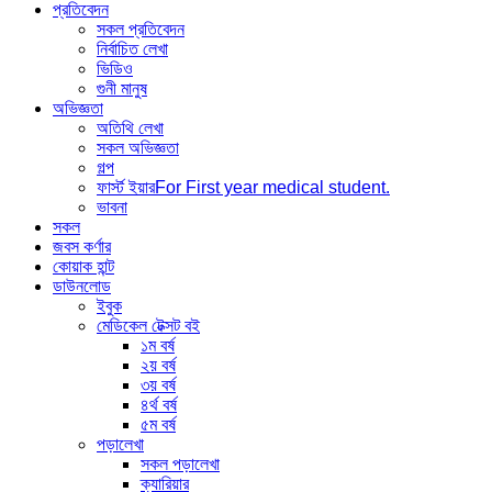
প্রতিবেদন
সকল প্রতিবেদন
নির্বাচিত লেখা
ভিডিও
গুনী মানুষ
অভিজ্ঞতা
অতিথি লেখা
সকল অভিজ্ঞতা
গল্প
ফার্স্ট ইয়ার
For First year medical student.
ভাবনা
সকল
জবস কর্ণার
কোয়াক হান্ট
ডাউনলোড
ইবুক
মেডিকেল টেক্সট বই
১ম বর্ষ
২য় বর্ষ
৩য় বর্ষ
৪র্থ বর্ষ
৫ম বর্ষ
পড়ালেখা
সকল পড়ালেখা
ক্যারিয়ার