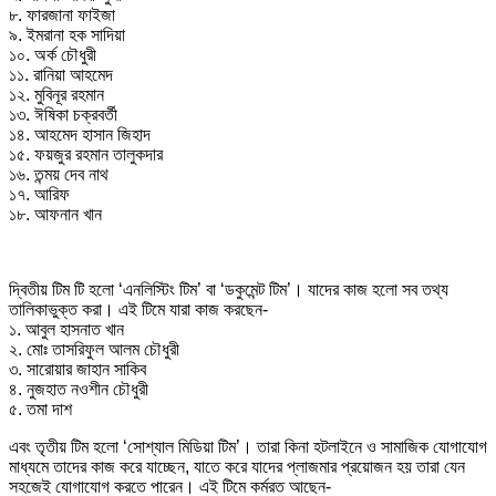
৮. ফারজানা ফাইজা
৯. ইমরানা হক সাদিয়া
১০. অর্ক চৌধুরী
১১. রানিয়া আহমেদ
১২. মুবিনূর রহমান
১৩. ঈষিকা চক্রবর্তী
১৪. আহমেদ হাসান জিহাদ
১৫. ফয়জুর রহমান তালুকদার
১৬. তন্ময় দেব নাথ
১৭. আরিফ
১৮. আফনান খান
দ্বিতীয় টিম টি হলো ‘এনলিস্টিং টিম’ বা ‘ডকুমেন্ট টিম’। যাদের কাজ হলো সব তথ্য
তালিকাভুক্ত করা। এই টিমে যারা কাজ করছেন-
১. আবুল হাসনাত খান
২. মোঃ তাসরিফুল আলম চৌধুরী
৩. সারোয়ার জাহান সাকিব
৪. নুজহাত নওশীন চৌধুরী
৫. তমা দাশ
এবং তৃতীয় টিম হলো ‘সোশ্যাল মিডিয়া টিম’। তারা কিনা হটলাইনে ও সামাজিক যোগাযোগ
মাধ্যমে তাদের কাজ করে যাচ্ছেন, যাতে করে যাদের প্লাজমার প্রয়োজন হয় তারা যেন
সহজেই যোগাযোগ করতে পারেন। এই টিমে কর্মরত আছেন-