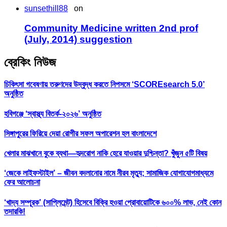
sunsethill88
on
Community Medicine written 2nd prof
(July, 2014) suggestion
ব্রেকিং নিউজ
চিকিৎসা গবেষণায় তরুণদের উদ্বুদ্ধ করতে নিপসমে ‘SCOREsearch 5.0’
অনুষ্ঠিত
হবিগঞ্জে ‘স্বাস্থ্য বিতর্ক-২০২৬’ অনুষ্ঠিত
সিঙ্গাপুরের ফিরিয়ে দেয়া রোগীর সফল অপারেশন হল বাংলাদেশে
খেলার মাঝখানে বুকে ব্যথা—হৃদরোগ নাকি হেরে যাওয়ার দুশ্চিন্তা? খুঁজুন ৫টি বিষয়
‘জেকে লাইফস্টাইল’ – জীবন বদলানোর নামে নীরব মৃত্যু; সামাজিক যোগাযোগমাধ্যমে
ফের আলোচনা
‘খাদ্য সম্পূরক’ (সাপ্লিমেন্ট) হিসেবে বিক্রি হওয়া প্রোবায়োটিকে ৬০০% লাভ, নেই কোন
তদারকি!