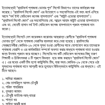
ইতোমধ্যেই “প্ল্যাটফর্ম প্লাজমা ডোনার পুল” সিলেট বিভাগেও তাদের কার্যক্রম শুরু
করেছে। “প্ল্যাটফর্ম সিলেট জোন” এর উদ্যোগে ও সহযোগিতায় এই মহৎ কর্মে এগিয়ে
আসে “নর্থ ইস্ট মেডিকেল কলেজ হাসপাতাল” এবং “মাউন্ট এডোরা হাসপাতাল”।
“প্ল্যাটফর্ম সিলেট জোন” এর সহযোগিতায় মো. আব্দুল আহাদ মাউন্ট এডোরা হাসপাতালে
এবং ডা. মেহেদী হাসান নর্থ ইস্ট মেডিকেল কলেজ হাসপাতালে প্রথম প্লাজমা দান
করেন।
ইতোমধ্যেই সিলেটে বেশ কয়েকজন করোনায় আক্রান্ত রোগীকে “প্ল্যাটফর্ম প্লাজমা
ডোনার পুল” থেকে প্লাজমা থেরাপির ব্যবস্থা করে দেয়া হয়েছে। প্ল্যাটফর্মের
স্বেচ্ছাসেবীরা কোভিড-১৯ থেকে সুস্থ হওয়া রোগীদের সাথে যোগাযোগ করে তাদেরকে
প্লাজমা থেরাপি ও এর কার্যকারিতা সম্পর্কে অবগত করার মাধ্যমে প্লাজমা দাতা হওয়ার
জন্য উৎসাহ প্রদান করে যাচ্ছেন। সিলেটের সব কটি মেডিকেল কলেজের কিছু তরুণ
শিক্ষার্থী ও চিকিৎসকরা ৩ টি গ্রুপে বিভক্ত হয়ে কাজ করছেন “প্ল্যাটফর্ম সিলেট জোন”
এ। এর মধ্যে একটি টিম হলো কাউন্সিলিং টিম, যারা সদ্য কোভিড-১৯ থেকে সেরে ওঠা
সুস্থদের প্লাজমা দানে আগ্রহী করে তুলছেন বিভিন্নভাবে কাউন্সিলিং এর মাধ্যমে। এই
টিমে আছেন-
১. সাদিয়া মারজান
২. মোঃ তাসরিফুল আলম চৌধুরী
৩. শরিফ শাহরিয়ার
৪. নুসরাত জামান
৫. চৌধুরী ফাতিমা-আয্-যাহরা
৬. শান্তা ধর
৭. সাঈদা আরবী জুমা