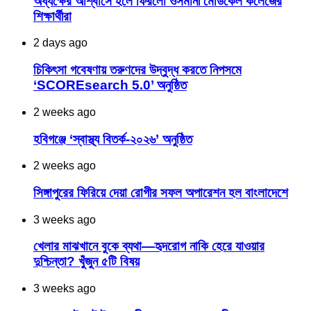
অধ্যক্ষের আশ্বাসে হলে ফিরলো ওসমানী মেডিকেল কলেজের
শিক্ষার্থীরা
2 days ago
চিকিৎসা গবেষণায় তরুণদের উদ্বুদ্ধ করতে নিপসমে
‘SCOREsearch 5.0’ অনুষ্ঠিত
2 weeks ago
হবিগঞ্জে ‘স্বাস্থ্য বিতর্ক-২০২৬’ অনুষ্ঠিত
2 weeks ago
সিঙ্গাপুরের ফিরিয়ে দেয়া রোগীর সফল অপারেশন হল বাংলাদেশে
3 weeks ago
খেলার মাঝখানে বুকে ব্যথা—হৃদরোগ নাকি হেরে যাওয়ার
দুশ্চিন্তা? খুঁজুন ৫টি বিষয়
3 weeks ago