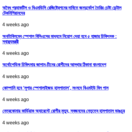
অবৈধ প্র‍্যাকটিস ও বিএমডিসি রেজিষ্ট্রেশনের দাবিতে জনদুর্ভোগ তৈরির চেষ্টা ডেন্টাল
টেকনিশিয়ানদের
4 weeks ago
অনতিবিলম্বে স্পেশাল বিসিএসের মাধ্যমে নিয়োগ দেয়া হবে ৫ হাজার চিকিৎসক :
স্বাস্থ্যমন্ত্রী
4 weeks ago
অর্থোপেডিক চিকিৎসায় জাপান-চীনের রোগীদের আস্থার ঠিকানা বাংলাদেশ
4 weeks ago
কোম্পানি হবে ‘সুপার স্পেশালাইজড হাসপাতাল’, সংসদে বিএমইউ বিল পাস
4 weeks ago
নেত্রকোনায় কার্ডিয়াক অ্যারেস্টে রোগীর মৃত্যু, স্বজনদের নেতৃত্বে হাসপাতাল ভাঙচুর
4 weeks ago