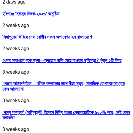
2 days ago
হবিগঞ্জে ‘স্বাস্থ্য বিতর্ক-২০২৬’ অনুষ্ঠিত
2 weeks ago
সিঙ্গাপুরের ফিরিয়ে দেয়া রোগীর সফল অপারেশন হল বাংলাদেশে
2 weeks ago
খেলার মাঝখানে বুকে ব্যথা—হৃদরোগ নাকি হেরে যাওয়ার দুশ্চিন্তা? খুঁজুন ৫টি বিষয়
3 weeks ago
‘জেকে লাইফস্টাইল’ – জীবন বদলানোর নামে নীরব মৃত্যু; সামাজিক যোগাযোগমাধ্যমে
ফের আলোচনা
3 weeks ago
‘খাদ্য সম্পূরক’ (সাপ্লিমেন্ট) হিসেবে বিক্রি হওয়া প্রোবায়োটিকে ৬০০% লাভ, নেই কোন
তদারকি!
3 weeks ago