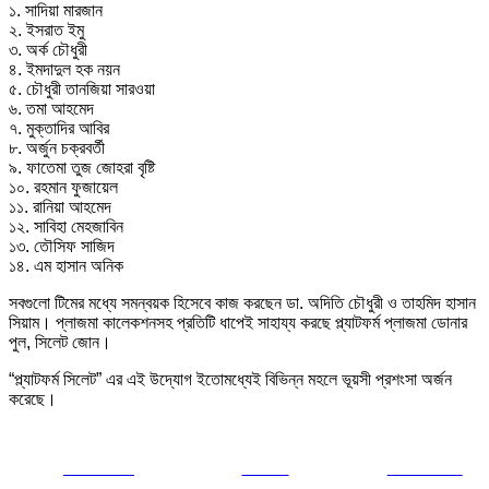
১. সাদিয়া মারজান
২. ইসরাত ইমু
৩. অর্ক চৌধুরী
৪. ইমদাদুল হক নয়ন
৫. চৌধুরী তানজিয়া সারওয়া
৬. তমা আহমেদ
৭. মুক্তাদির আবির
৮. অর্জুন চক্রবর্তী
৯. ফাতেমা তুজ জোহরা বৃষ্টি
১০. রহমান ফুজায়েল
১১. রানিয়া আহমেদ
১২. সাবিহা মেহজাবিন
১৩. তৌসিফ সাজিদ
১৪. এম হাসান অনিক
সবগুলো টিমের মধ্যে সমন্বয়ক হিসেবে কাজ করছেন ডা. অদিতি চৌধুরী ও তাহমিদ হাসান
সিয়াম। প্লাজমা কালেকশনসহ প্রতিটি ধাপেই সাহায্য করছে প্ল্যাটফর্ম প্লাজমা ডোনার
পুল, সিলেট জোন।
“প্ল্যাটফর্ম সিলেট” এর এই উদ্যোগ ইতোমধ্যেই বিভিন্ন মহলে ভূয়সী প্রশংসা অর্জন
করেছে।
Share on
Tweet
Follow us
Facebook