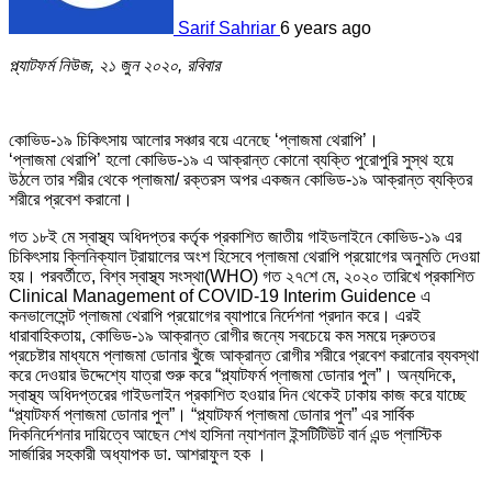
Sarif Sahriar
6 years ago
প্ল্যাটফর্ম নিউজ, ২১ জুন ২০২০, রবিবার
কোভিড-১৯ চিকিৎসায় আলোর সঞ্চার বয়ে এনেছে ‘প্লাজমা থেরাপি’।
‘প্লাজমা থেরাপি’ হলো কোভিড-১৯ এ আক্রান্ত কোনো ব্যক্তি পুরোপুরি সুস্থ হয়ে
উঠলে তার শরীর থেকে প্লাজমা/ রক্তরস অপর একজন কোভিড-১৯ আক্রান্ত ব্যক্তির
শরীরে প্রবেশ করানো।
গত ১৮ই মে স্বাস্থ্য অধিদপ্তর কর্তৃক প্রকাশিত জাতীয় গাইডলাইনে কোভিড-১৯ এর
চিকিৎসায় ক্লিনিক্যাল ট্রায়ালের অংশ হিসেবে প্লাজমা থেরাপি প্রয়োগের অনুমতি দেওয়া
হয়। পরবর্তীতে, বিশ্ব স্বাস্থ্য সংস্থা(WHO) গত ২৭শে মে, ২০২০ তারিখে প্রকাশিত
Clinical Management of COVID-19 Interim Guidence এ
কনভালেসেন্ট প্লাজমা থেরাপি প্রয়োগের ব্যাপারে নির্দেশনা প্রদান করে। এরই
ধারাবাহিকতায়, কোভিড-১৯ আক্রান্ত রোগীর জন্যে সবচেয়ে কম সময়ে দ্রুততর
প্রচেষ্টার মাধ্যমে প্লাজমা ডোনার খুঁজে আক্রান্ত রোগীর শরীরে প্রবেশ করানোর ব্যবস্থা
করে দেওয়ার উদ্দেশ্যে যাত্রা শুরু করে “প্ল্যাটফর্ম প্লাজমা ডোনার পুল”। অন্যদিকে,
স্বাস্থ্য অধিদপ্তরের গাইডলাইন প্রকাশিত হওয়ার দিন থেকেই ঢাকায় কাজ করে যাচ্ছে
“প্ল্যাটফর্ম প্লাজমা ডোনার পুল”। “প্ল্যাটফর্ম প্লাজমা ডোনার পুল” এর সার্বিক
দিকনির্দেশনার দায়িত্বে আছেন শেখ হাসিনা ন্যাশনাল ইন্সটিটিউট বার্ন এন্ড প্লাস্টিক
সার্জারির সহকারী অধ্যাপক ডা. আশরাফুল হক ।