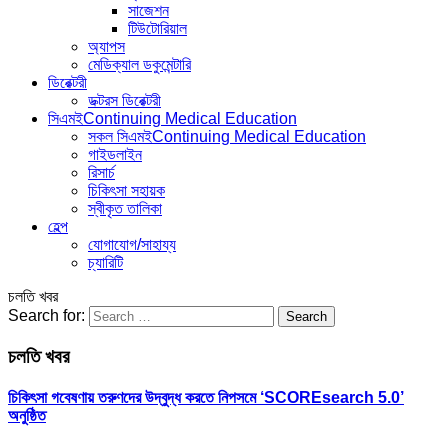
সাজেশন
টিউটোরিয়াল
অ্যাপস
মেডিক্যাল ডকুমেন্টারি
ডিরেক্টরী
ডক্টরস ডিরেক্টরী
সিএমই
Continuing Medical Education
সকল সিএমই
Continuing Medical Education
গাইডলাইন
রিসার্চ
চিকিৎসা সহায়ক
স্বীকৃত তালিকা
হেল্প
যোগাযোগ/সাহায্য
চ্যারিটি
চলতি খবর
Search for:
চলতি খবর
চিকিৎসা গবেষণায় তরুণদের উদ্বুদ্ধ করতে নিপসমে ‘SCOREsearch 5.0’
অনুষ্ঠিত