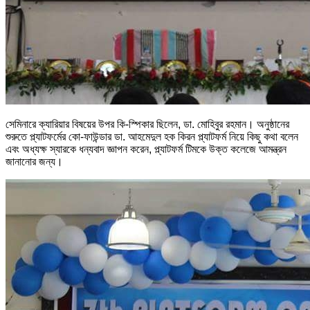
সেমিনারে ক্যারিয়ার বিষয়ের উপর কি-স্পিকার ছিলেন, ডা. মোহিবুর রহমান। অনুষ্ঠানের
শুরুতে প্ল্যাটফর্মের কো-ফাউন্ডার ডা. আহমেদুল হক কিরন প্ল্যাটফর্ম নিয়ে কিছু কথা বলেন
এবং অধ্যক্ষ স্যারকে ধন্যবাদ জ্ঞাপন করেন, প্ল্যাটফর্ম টিমকে উক্ত কলেজে আমন্ত্রন
জানানোর জন্য।