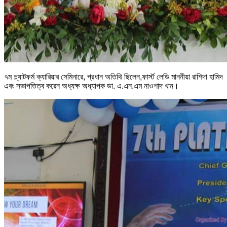
৭ম প্ল্যাটফর্ম ক্যারিয়ার সেমিনারে, প্রধান অতিথি ছিলেন,ফার্স্ট লেডি মাননীয়া রাশিদা হামিদ
এবং সভাপতিত্ব করেন অধ্যক্ষ অধ্যাপক ডা. এ.এন.এম নাওশাদ খান।