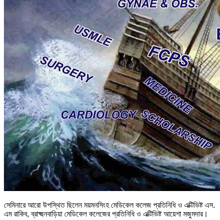
সেমিনারে আরো উপস্থিত ছিলেন ময়মনসিংহ মেডিকেল কলেজ প্রতিনিধি ও এক্টিভিষ্ট এস.
এম রাকিব, ব্রাক্ষ্মনবাড়িয়া মেডিকেল কলেজের প্রতিনিধি ও এক্টিভিষ্ট আয়েশা মজুমদার।