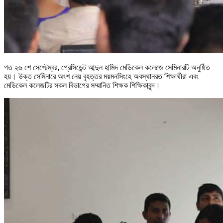
গত ২৬ শে সেপ্টেম্বর, প্রেসিডেন্ট আব্দুল হামিদ মেডিকেল কলেজে সেমিনারটি অনুষ্ঠিত
হয়। উক্ত সেমিনারে অংশ নেয় বৃহত্তর ময়মনসিংহে অবস্থানরত শিক্ষার্থীরা এবং
মেডিকেল কলেজটির সকল বিভাগের সম্মানিত শিক্ষক শিক্ষিকাবৃন্দ।