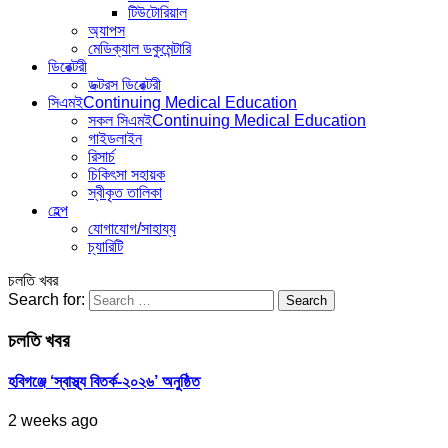
টিউটোরিয়াল
অ্যাপস
মেডিক্যাল ডকুমেন্টারি
ডিরেক্টরী
ডক্টরস ডিরেক্টরী
সিএমই
Continuing Medical Education
সকল সিএমই
Continuing Medical Education
গাইডলাইন
রিসার্চ
চিকিৎসা সহায়ক
স্বীকৃত তালিকা
হেল্প
যোগাযোগ/সাহায্য
চ্যারিটি
চলতি খবর
Search for:
চলতি খবর
হবিগঞ্জে ‘স্বাস্থ্য বিতর্ক-২০২৬’ অনুষ্ঠিত
2 weeks ago