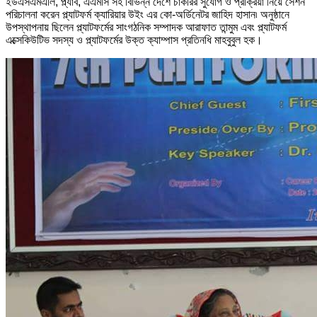
ইউএসএমএলি, প্ল্যাব, এএমসি সহ বিভিন্ন দেশে চাকরির সুযোগ ও প্রক্রিয়া নিয়ে সেশন
পরিচালনা করেন প্ল্যাটফর্ম ক্যারিয়ার উইং এর কো-অর্ডিনেটর জাহিদ হাসান৷ অনুষ্ঠানে
উপস্থাপনায় ছিলেন প্ল্যাটফর্মের সাংগঠনিক সম্পাদক আরাফাত তান্মুম এবং প্ল্যাটফর্ম
এক্সেকিউটিভ সদস্য ও প্ল্যাটফর্মের উক্ত ক্যাম্পাস প্রতিনধি মাহবুবুল হক।