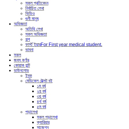
সকল প্রতিবেদন
নির্বাচিত লেখা
ভিডিও
গুনী মানুষ
অভিজ্ঞতা
অতিথি লেখা
সকল অভিজ্ঞতা
গল্প
ফার্স্ট ইয়ার
For First year medical student.
ভাবনা
সকল
জবস কর্ণার
কোয়াক হান্ট
ডাউনলোড
ইবুক
মেডিকেল টেক্সট বই
১ম বর্ষ
২য় বর্ষ
৩য় বর্ষ
৪র্থ বর্ষ
৫ম বর্ষ
পড়ালেখা
সকল পড়ালেখা
ক্যারিয়ার
সাজেশন