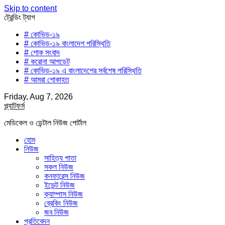
Skip to content
ট্রেন্ডিং ট্যাগ
# কোভিড-১৯
# কোভিড-১৯ বাংলাদেশ পরিস্থিতি
# শোক সংবাদ
# করোনা আপডেট
# কোভিড-১৯ এ বাংলাদেশের সর্বশেষ পরিস্থিতি
# আমরা শোকাহত
Friday, Aug 7, 2026
প্ল্যাটফর্ম
মেডিকেল ও ডেন্টাল নিউজ পোর্টাল
হোম
নিউজ
সাহিত্য পাতা
সকল নিউজ
কনফারেন্স নিউজ
ইভেন্ট নিউজ
ক্যাম্পাস নিউজ
ব্রেকিং নিউজ
জব নিউজ
প্রতিবেদন