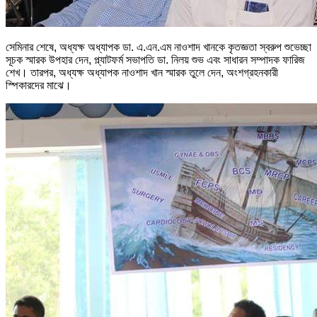
সেমিনার শেষে, অধ্যক্ষ অধ্যাপক ডা. এ.এন.এম নাওশাদ খানকে কৃতজ্ঞতা স্বরুপ শুভেচ্ছা
সূচক স্মারক উপহার দেন, প্ল্যাটফর্ম সভাপতি ডা. নিলয় শুভ এবং সাধারন সম্পাদক ফারিজ
শেখ। তারপর, অধ্যক্ষ অধ্যাপক নাওশাদ খান স্মারক তুলে দেন, অংশগ্রহনকারী
স্পিকারদের মাঝে।