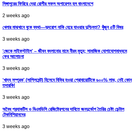
সিঙ্গাপুরের ফিরিয়ে দেয়া রোগীর সফল অপারেশন হল বাংলাদেশে
2 weeks ago
খেলার মাঝখানে বুকে ব্যথা—হৃদরোগ নাকি হেরে যাওয়ার দুশ্চিন্তা? খুঁজুন ৫টি বিষয়
3 weeks ago
‘জেকে লাইফস্টাইল’ – জীবন বদলানোর নামে নীরব মৃত্যু; সামাজিক যোগাযোগমাধ্যমে
ফের আলোচনা
3 weeks ago
‘খাদ্য সম্পূরক’ (সাপ্লিমেন্ট) হিসেবে বিক্রি হওয়া প্রোবায়োটিকে ৬০০% লাভ, নেই কোন
তদারকি!
3 weeks ago
অবৈধ প্র‍্যাকটিস ও বিএমডিসি রেজিষ্ট্রেশনের দাবিতে জনদুর্ভোগ তৈরির চেষ্টা ডেন্টাল
টেকনিশিয়ানদের
3 weeks ago