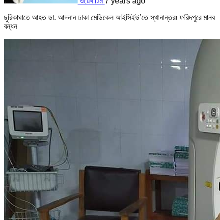
ওয়েব টিম
7 years ago
ছুরিকাঘাতে আহত ডা. আদনান ঢাকা মেডিকেল আইসিইউ’তে স্থানান্তরঃ ফরিদপুরে মানব
বন্ধন