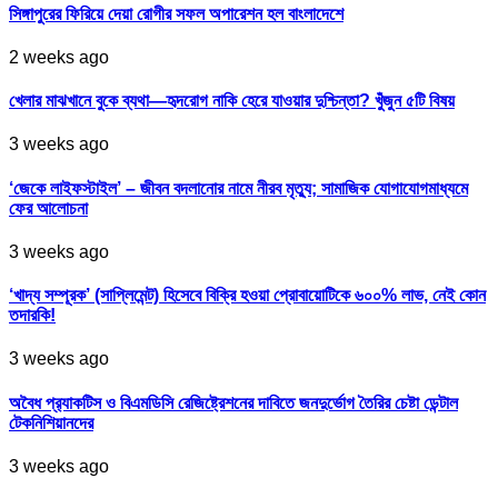
সিঙ্গাপুরের ফিরিয়ে দেয়া রোগীর সফল অপারেশন হল বাংলাদেশে
2 weeks ago
খেলার মাঝখানে বুকে ব্যথা—হৃদরোগ নাকি হেরে যাওয়ার দুশ্চিন্তা? খুঁজুন ৫টি বিষয়
3 weeks ago
‘জেকে লাইফস্টাইল’ – জীবন বদলানোর নামে নীরব মৃত্যু; সামাজিক যোগাযোগমাধ্যমে
ফের আলোচনা
3 weeks ago
‘খাদ্য সম্পূরক’ (সাপ্লিমেন্ট) হিসেবে বিক্রি হওয়া প্রোবায়োটিকে ৬০০% লাভ, নেই কোন
তদারকি!
3 weeks ago
অবৈধ প্র‍্যাকটিস ও বিএমডিসি রেজিষ্ট্রেশনের দাবিতে জনদুর্ভোগ তৈরির চেষ্টা ডেন্টাল
টেকনিশিয়ানদের
3 weeks ago