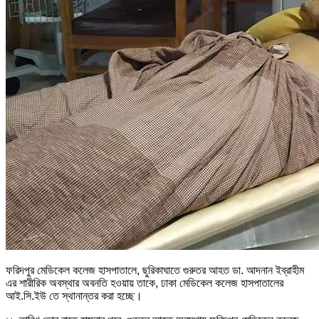
ফরিদপুর মেডিকেল কলেজ হাসপাতালে, ছুরিকাঘাতে গুরুতর আহত ডা. আদনান ইব্রাহীম
এর শারীরিক অবস্থার অবনতি হওয়ায় তাকে, ঢাকা মেডিকেল কলেজ হাসপাতালের
আই.সি.ইউ তে স্থানান্তর করা হচ্ছে।