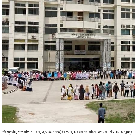
উল্লেখ্য, গতকাল ১৮ মে, ২০১৯ সেহেরির পরে, চায়ের দোকানে সিগারেট খাওয়াকে কেন্দ্র