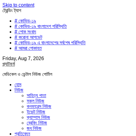
Skip to content
ট্রেন্ডিং ট্যাগ
# কোভিড-১৯
# কোভিড-১৯ বাংলাদেশ পরিস্থিতি
# শোক সংবাদ
# করোনা আপডেট
# কোভিড-১৯ এ বাংলাদেশের সর্বশেষ পরিস্থিতি
# আমরা শোকাহত
Friday, Aug 7, 2026
প্ল্যাটফর্ম
মেডিকেল ও ডেন্টাল নিউজ পোর্টাল
হোম
নিউজ
সাহিত্য পাতা
সকল নিউজ
কনফারেন্স নিউজ
ইভেন্ট নিউজ
ক্যাম্পাস নিউজ
ব্রেকিং নিউজ
জব নিউজ
প্রতিবেদন