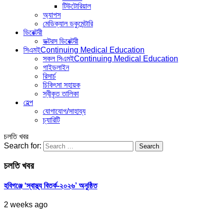
টিউটোরিয়াল
অ্যাপস
মেডিক্যাল ডকুমেন্টারি
ডিরেক্টরী
ডক্টরস ডিরেক্টরী
সিএমই
Continuing Medical Education
সকল সিএমই
Continuing Medical Education
গাইডলাইন
রিসার্চ
চিকিৎসা সহায়ক
স্বীকৃত তালিকা
হেল্প
যোগাযোগ/সাহায্য
চ্যারিটি
চলতি খবর
Search for:
চলতি খবর
হবিগঞ্জে ‘স্বাস্থ্য বিতর্ক-২০২৬’ অনুষ্ঠিত
2 weeks ago