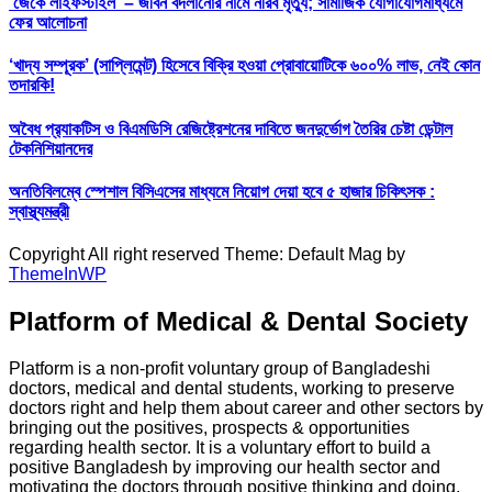
‘জেকে লাইফস্টাইল’ – জীবন বদলানোর নামে নীরব মৃত্যু; সামাজিক যোগাযোগমাধ্যমে
ফের আলোচনা
‘খাদ্য সম্পূরক’ (সাপ্লিমেন্ট) হিসেবে বিক্রি হওয়া প্রোবায়োটিকে ৬০০% লাভ, নেই কোন
তদারকি!
অবৈধ প্র‍্যাকটিস ও বিএমডিসি রেজিষ্ট্রেশনের দাবিতে জনদুর্ভোগ তৈরির চেষ্টা ডেন্টাল
টেকনিশিয়ানদের
অনতিবিলম্বে স্পেশাল বিসিএসের মাধ্যমে নিয়োগ দেয়া হবে ৫ হাজার চিকিৎসক :
স্বাস্থ্যমন্ত্রী
Copyright All right reserved Theme: Default Mag by
ThemeInWP
Platform of Medical & Dental Society
Platform is a non-profit voluntary group of Bangladeshi
doctors, medical and dental students, working to preserve
doctors right and help them about career and other sectors by
bringing out the positives, prospects & opportunities
regarding health sector. It is a voluntary effort to build a
positive Bangladesh by improving our health sector and
motivating the doctors through positive thinking and doing.