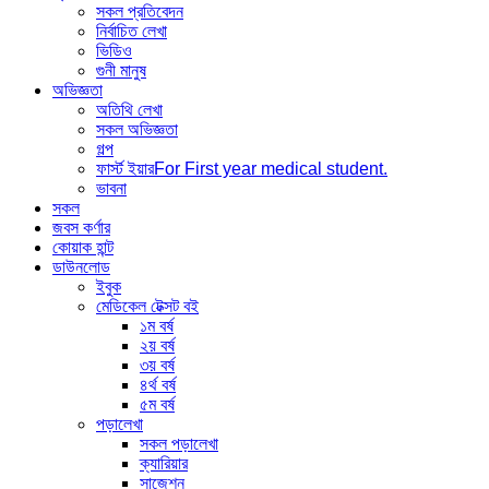
সকল প্রতিবেদন
নির্বাচিত লেখা
ভিডিও
গুনী মানুষ
অভিজ্ঞতা
অতিথি লেখা
সকল অভিজ্ঞতা
গল্প
ফার্স্ট ইয়ার
For First year medical student.
ভাবনা
সকল
জবস কর্ণার
কোয়াক হান্ট
ডাউনলোড
ইবুক
মেডিকেল টেক্সট বই
১ম বর্ষ
২য় বর্ষ
৩য় বর্ষ
৪র্থ বর্ষ
৫ম বর্ষ
পড়ালেখা
সকল পড়ালেখা
ক্যারিয়ার
সাজেশন