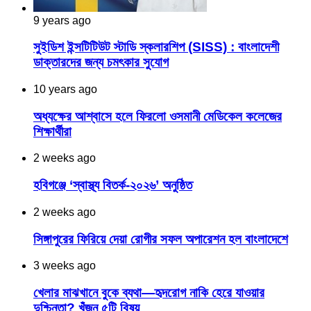
9 years ago
সুইডিশ ইন্সটিটিউট স্টাডি স্কলারশিপ (SISS) : বাংলাদেশী
ডাক্তারদের জন্য চমৎকার সুযোগ
10 years ago
অধ্যক্ষের আশ্বাসে হলে ফিরলো ওসমানী মেডিকেল কলেজের
শিক্ষার্থীরা
2 weeks ago
হবিগঞ্জে ‘স্বাস্থ্য বিতর্ক-২০২৬’ অনুষ্ঠিত
2 weeks ago
সিঙ্গাপুরের ফিরিয়ে দেয়া রোগীর সফল অপারেশন হল বাংলাদেশে
3 weeks ago
খেলার মাঝখানে বুকে ব্যথা—হৃদরোগ নাকি হেরে যাওয়ার
দুশ্চিন্তা? খুঁজুন ৫টি বিষয়