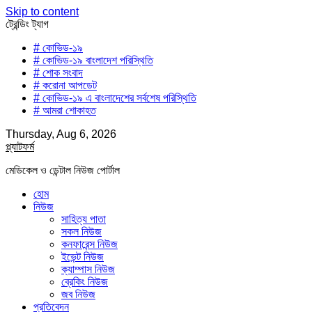
Skip to content
ট্রেন্ডিং ট্যাগ
# কোভিড-১৯
# কোভিড-১৯ বাংলাদেশ পরিস্থিতি
# শোক সংবাদ
# করোনা আপডেট
# কোভিড-১৯ এ বাংলাদেশের সর্বশেষ পরিস্থিতি
# আমরা শোকাহত
Thursday, Aug 6, 2026
প্ল্যাটফর্ম
মেডিকেল ও ডেন্টাল নিউজ পোর্টাল
হোম
নিউজ
সাহিত্য পাতা
সকল নিউজ
কনফারেন্স নিউজ
ইভেন্ট নিউজ
ক্যাম্পাস নিউজ
ব্রেকিং নিউজ
জব নিউজ
প্রতিবেদন