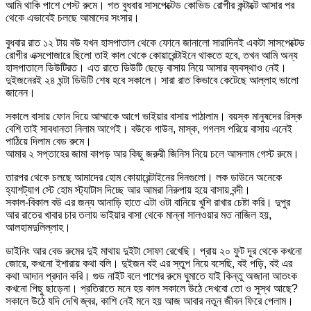
আমি থাকি পাশে গেস্ট রুমে। গত বুধবার সাসপেক্টেড কোভিড রোগীর কন্টাক্টে আসার পর
থেকে এভাবেই চলছে আমাদের সংসার।
বুধবার রাত ১২ টায় বউ যখন হাসপাতাল থেকে ফোনে জানালো সারাদিনই একটা সাসপেক্টেড
রোগীর এক্সপোজারে ছিলো তাই কাল থেকে কোয়ারেন্টাইনে থাকতে হবে, তখন আমি অন্য
হাসপাতালে ডিউটিরত। এত রাতে ডিউটি ছেড়ে বাসায় নিয়ে আসার ব্যবস্থাও নেই।
দুইজনেরই ২৪ ঘন্টা ডিউটি শেষ হবে সকালে। সারা রাত কিভাবে কেটেছে আল্লাহ ভালো
জানেন।
সকালে বাসায় ফোন দিয়ে আম্মাকে আগে ভাইয়ার বাসায় পাঠালাম। বয়স্ক মানুষদের রিস্ক
বেশি তাই সাবধানতা নিলাম আগেই। বউকে গাউন, মাস্ক, গগলস পরিয়ে বাসায় এনেই
পাঠিয়ে দিলাম বেড রুমে।
আমার ২ সপ্তাহের জামা কাপড় আর কিছু জরুরী জিনিস নিয়ে চলে আসলাম গেস্ট রুমে।
তারপর থেকে চলছে আমাদের হোম কোয়ারেন্টাইনের দিনগুলো। লক ডাউনে অনেকে
হ্যাশট্যাগ স্টে হোম স্ট্যাটাস দিচ্ছে আর আমরা নিরুপায় হয়ে বাসায় বন্দী।
সকাল-বিকাল বউ এর জন্য আনাড়ি হাতে এটা ওটা বানিয়ে খুশি রাখার চেষ্টা করি। দুপুর
আর রাতের খাবার চার তলায় ভাইয়ার বাসা থেকে মান্না সালওয়ার মত নাজিল হয়,
আলহামদুলিল্লাহ।
ডাইনিং আর বেড রুমের দুই মাথায় দুইটা সোফা রেখেছি। প্রায় ২০ ফুট দূর থেকে কখনো
জোরে, কখনো ইশারায় কথা বলি। দুইজন বই এর স্তুপ নিয়ে বসেছি, বই পড়ি, বই এর
কথা আদান প্রদান করি। গুড নাইট বলে পাশের রুমে ঘুমাতে যাই কিন্তু অজানা আতংক
কখনো পিছু ছাড়েনা। প্রতিরাতে মনে হয় কাল সকালে উঠে দেখবো তো ও সুস্থ আছে?
সকালে উঠে যদি দেখি জ্বর, কাশি নেই মনে হয় আজ আবার নতুন জীবন ফিরে পেলাম।