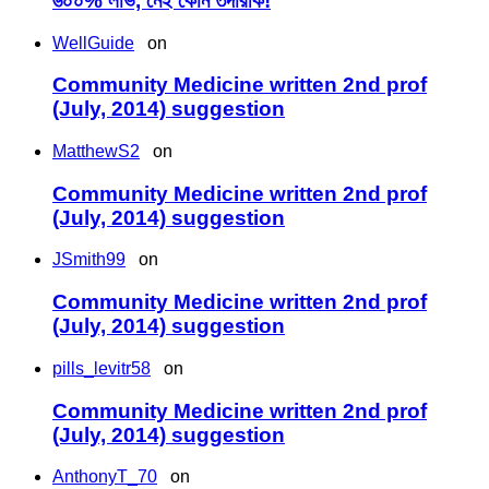
৬০০% লাভ, নেই কোন তদারকি!
WellGuide
on
Community Medicine written 2nd prof
(July, 2014) suggestion
MatthewS2
on
Community Medicine written 2nd prof
(July, 2014) suggestion
JSmith99
on
Community Medicine written 2nd prof
(July, 2014) suggestion
pills_levitr58
on
Community Medicine written 2nd prof
(July, 2014) suggestion
AnthonyT_70
on