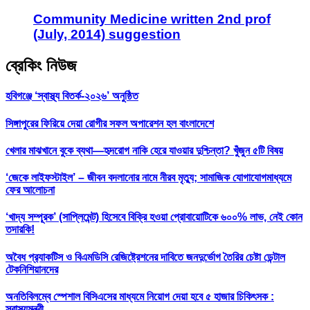
Community Medicine written 2nd prof
(July, 2014) suggestion
ব্রেকিং নিউজ
হবিগঞ্জে ‘স্বাস্থ্য বিতর্ক-২০২৬’ অনুষ্ঠিত
সিঙ্গাপুরের ফিরিয়ে দেয়া রোগীর সফল অপারেশন হল বাংলাদেশে
খেলার মাঝখানে বুকে ব্যথা—হৃদরোগ নাকি হেরে যাওয়ার দুশ্চিন্তা? খুঁজুন ৫টি বিষয়
‘জেকে লাইফস্টাইল’ – জীবন বদলানোর নামে নীরব মৃত্যু; সামাজিক যোগাযোগমাধ্যমে
ফের আলোচনা
‘খাদ্য সম্পূরক’ (সাপ্লিমেন্ট) হিসেবে বিক্রি হওয়া প্রোবায়োটিকে ৬০০% লাভ, নেই কোন
তদারকি!
অবৈধ প্র‍্যাকটিস ও বিএমডিসি রেজিষ্ট্রেশনের দাবিতে জনদুর্ভোগ তৈরির চেষ্টা ডেন্টাল
টেকনিশিয়ানদের
অনতিবিলম্বে স্পেশাল বিসিএসের মাধ্যমে নিয়োগ দেয়া হবে ৫ হাজার চিকিৎসক :
স্বাস্থ্যমন্ত্রী