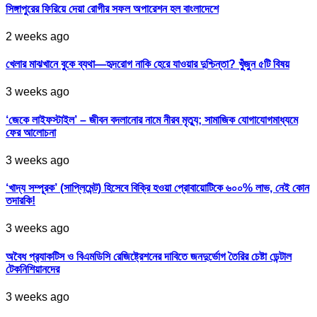
সিঙ্গাপুরের ফিরিয়ে দেয়া রোগীর সফল অপারেশন হল বাংলাদেশে
2 weeks ago
খেলার মাঝখানে বুকে ব্যথা—হৃদরোগ নাকি হেরে যাওয়ার দুশ্চিন্তা? খুঁজুন ৫টি বিষয়
3 weeks ago
‘জেকে লাইফস্টাইল’ – জীবন বদলানোর নামে নীরব মৃত্যু; সামাজিক যোগাযোগমাধ্যমে
ফের আলোচনা
3 weeks ago
‘খাদ্য সম্পূরক’ (সাপ্লিমেন্ট) হিসেবে বিক্রি হওয়া প্রোবায়োটিকে ৬০০% লাভ, নেই কোন
তদারকি!
3 weeks ago
অবৈধ প্র‍্যাকটিস ও বিএমডিসি রেজিষ্ট্রেশনের দাবিতে জনদুর্ভোগ তৈরির চেষ্টা ডেন্টাল
টেকনিশিয়ানদের
3 weeks ago