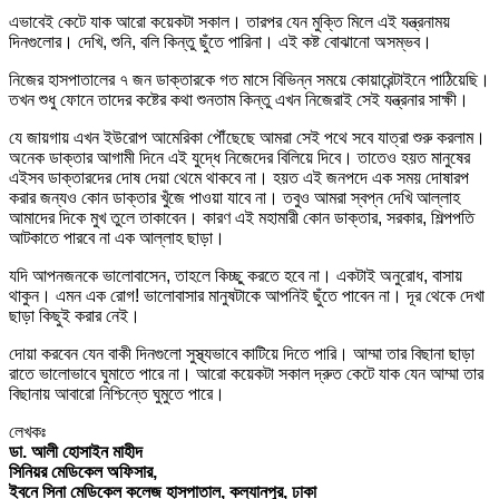
এভাবেই কেটে যাক আরো কয়েকটা সকাল। তারপর যেন মুক্তি মিলে এই যন্ত্রনাময়
দিনগুলোর। দেখি, শুনি, বলি কিন্তু ছুঁতে পারিনা। এই কষ্ট বোঝানো অসম্ভব।
নিজের হাসপাতালের ৭ জন ডাক্তারকে গত মাসে বিভিন্ন সময়ে কোয়ারেন্টাইনে পাঠিয়েছি।
তখন শুধু ফোনে তাদের কষ্টের কথা শুনতাম কিন্তু এখন নিজেরাই সেই যন্ত্রনার সাক্ষী।
যে জায়গায় এখন ইউরোপ আমেরিকা পৌঁছেছে আমরা সেই পথে সবে যাত্রা শুরু করলাম।
অনেক ডাক্তার আগামী দিনে এই যুদ্ধে নিজেদের বিলিয়ে দিবে। তাতেও হয়ত মানুষের
এইসব ডাক্তারদের দোষ দেয়া থেমে থাকবে না। হয়ত এই জনপদে এক সময় দোষারপ
করার জন্যও কোন ডাক্তার খুঁজে পাওয়া যাবে না। তবুও আমরা স্বপ্ন দেখি আল্লাহ
আমাদের দিকে মুখ তুলে তাকাবেন। কারণ এই মহামারী কোন ডাক্তার, সরকার, শিল্পপতি
আটকাতে পারবে না এক আল্লাহ ছাড়া।
যদি আপনজনকে ভালোবাসেন, তাহলে কিচ্ছু করতে হবে না। একটাই অনুরোধ, বাসায়
থাকুন। এমন এক রোগ! ভালোবাসার মানুষটাকে আপনিই ছুঁতে পাবেন না। দূর থেকে দেখা
ছাড়া কিছুই করার নেই।
দোয়া করবেন যেন বাকী দিনগুলো সুস্থ্যভাবে কাটিয়ে দিতে পারি। আম্মা তার বিছানা ছাড়া
রাতে ভালোভাবে ঘুমাতে পারে না। আরো কয়েকটা সকাল দ্রুত কেটে যাক যেন আম্মা তার
বিছানায় আবারো নিশ্চিন্তে ঘুমুতে পারে।
লেখকঃ
ডা. আলী হোসাইন মাহীদ
সিনিয়র মেডিকেল অফিসার,
ইবনে সিনা মেডিকেল কলেজ হাসপাতাল, কল্যানপুর, ঢাকা