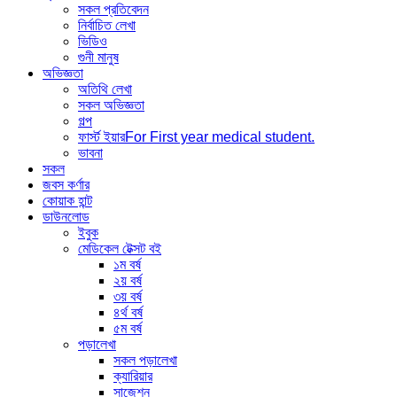
সকল প্রতিবেদন
নির্বাচিত লেখা
ভিডিও
গুনী মানুষ
অভিজ্ঞতা
অতিথি লেখা
সকল অভিজ্ঞতা
গল্প
ফার্স্ট ইয়ার
For First year medical student.
ভাবনা
সকল
জবস কর্ণার
কোয়াক হান্ট
ডাউনলোড
ইবুক
মেডিকেল টেক্সট বই
১ম বর্ষ
২য় বর্ষ
৩য় বর্ষ
৪র্থ বর্ষ
৫ম বর্ষ
পড়ালেখা
সকল পড়ালেখা
ক্যারিয়ার
সাজেশন