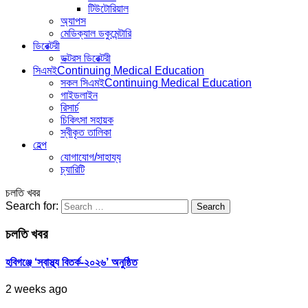
টিউটোরিয়াল
অ্যাপস
মেডিক্যাল ডকুমেন্টারি
ডিরেক্টরী
ডক্টরস ডিরেক্টরী
সিএমই
Continuing Medical Education
সকল সিএমই
Continuing Medical Education
গাইডলাইন
রিসার্চ
চিকিৎসা সহায়ক
স্বীকৃত তালিকা
হেল্প
যোগাযোগ/সাহায্য
চ্যারিটি
চলতি খবর
Search for:
চলতি খবর
হবিগঞ্জে ‘স্বাস্থ্য বিতর্ক-২০২৬’ অনুষ্ঠিত
2 weeks ago