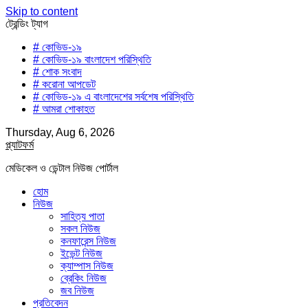
Skip to content
ট্রেন্ডিং ট্যাগ
# কোভিড-১৯
# কোভিড-১৯ বাংলাদেশ পরিস্থিতি
# শোক সংবাদ
# করোনা আপডেট
# কোভিড-১৯ এ বাংলাদেশের সর্বশেষ পরিস্থিতি
# আমরা শোকাহত
Thursday, Aug 6, 2026
প্ল্যাটফর্ম
মেডিকেল ও ডেন্টাল নিউজ পোর্টাল
হোম
নিউজ
সাহিত্য পাতা
সকল নিউজ
কনফারেন্স নিউজ
ইভেন্ট নিউজ
ক্যাম্পাস নিউজ
ব্রেকিং নিউজ
জব নিউজ
প্রতিবেদন