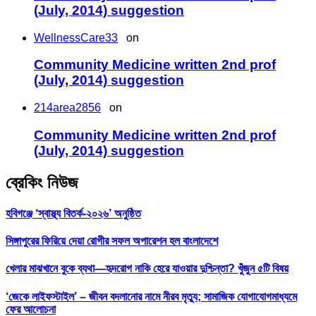
(July, 2014) suggestion
WellnessCare33
on
Community Medicine written 2nd prof
(July, 2014) suggestion
214area2856
on
Community Medicine written 2nd prof
(July, 2014) suggestion
ব্রেকিং নিউজ
হবিগঞ্জে ‘স্বাস্থ্য বিতর্ক-২০২৬’ অনুষ্ঠিত
সিঙ্গাপুরের ফিরিয়ে দেয়া রোগীর সফল অপারেশন হল বাংলাদেশে
খেলার মাঝখানে বুকে ব্যথা—হৃদরোগ নাকি হেরে যাওয়ার দুশ্চিন্তা? খুঁজুন ৫টি বিষয়
‘জেকে লাইফস্টাইল’ – জীবন বদলানোর নামে নীরব মৃত্যু; সামাজিক যোগাযোগমাধ্যমে
ফের আলোচনা