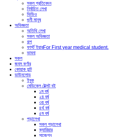
সকল প্রতিবেদন
নির্বাচিত লেখা
ভিডিও
গুনী মানুষ
অভিজ্ঞতা
অতিথি লেখা
সকল অভিজ্ঞতা
গল্প
ফার্স্ট ইয়ার
For First year medical student.
ভাবনা
সকল
জবস কর্ণার
কোয়াক হান্ট
ডাউনলোড
ইবুক
মেডিকেল টেক্সট বই
১ম বর্ষ
২য় বর্ষ
৩য় বর্ষ
৪র্থ বর্ষ
৫ম বর্ষ
পড়ালেখা
সকল পড়ালেখা
ক্যারিয়ার
সাজেশন