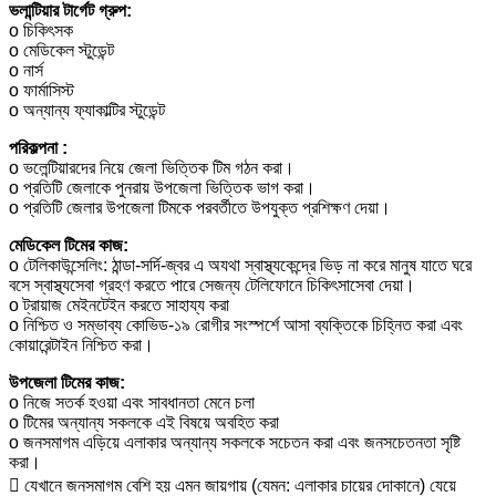
ভলান্টিয়ার টার্গেট গ্রুপ:
o চিকিৎসক
o মেডিকেল স্টুডেন্ট
o নার্স
o ফার্মাসিস্ট
o অন্যান্য ফ্যাকাল্টির স্টুডেন্ট
পরিকল্পনা :
o ভলেন্টিয়ারদের নিয়ে জেলা ভিত্তিক টিম গঠন করা।
o প্রতিটি জেলাকে পুনরায় উপজেলা ভিত্তিক ভাগ করা।
o প্রতিটি জেলার উপজেলা টিমকে পরবর্তীতে উপযুক্ত প্রশিক্ষণ দেয়া।
মেডিকেল টিমের কাজ:
o টেলিকাউন্সেলিং: ঠান্ডা-সর্দি-জ্বর এ অযথা স্বাস্থ্যকেন্দ্রে ভিড় না করে মানুষ যাতে ঘরে
বসে স্বাস্থ্যসেবা গ্রহণ করতে পারে সেজন্য টেলিফোনে চিকিৎসাসেবা দেয়া।
o ট্রায়াজ মেইনটেইন করতে সাহায্য করা
o নিশ্চিত ও সম্ভাব্য কোভিড-১৯ রোগীর সংস্পর্শে আসা ব্যক্তিকে চিহ্নিত করা এবং
কোয়ারেন্টাইন নিশ্চিত করা।
উপজেলা টিমের কাজ:
o নিজে সতর্ক হওয়া এবং সাবধানতা মেনে চলা
o টিমের অন্যান্য সকলকে এই বিষয়ে অবহিত করা
o জনসমাগম এড়িয়ে এলাকার অন্যান্য সকলকে সচেতন করা এবং জনসচেতনতা সৃষ্টি
করা।
 যেখানে জনসমাগম বেশি হয় এমন জায়গায় (যেমন: এলাকার চায়ের দোকানে) যেয়ে