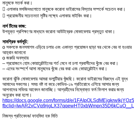
মানুষকে সতর্ক করা।
 এলাকার মসজিদগুলোতে মানুষকে করোনা ভাইরাসের বিস্তার সম্পর্কে সচেতন করা।
 প্রয়োজনীয় সচেতনতা সৃষ্টির লক্ষ্যে এলাকায় মাইকিং করা।
নার্স টিমের কাজ:
উপযুক্ত প্রশিক্ষণের মাধ্যমে করোনা আউটব্রেক মোকাবেলায় প্রস্তুত থাকা।
সামগ্রিক কর্মসূচি:
o সকলকে জনসমাগম এড়িয়ে চলার এবং একান্ত প্রয়োজন ছাড়া ঘর থেকে বের না হওয়ার
আহ্বান জানানো
o জরুরি অবস্থায়
– প্রয়োজনে হোম কোয়ারেন্টাইনের শর্ত মেনে না চলা প্রবাসীদের খুঁজে বের করা।
– এদের সংস্পর্শে আসা মানুষদের খুঁজে বের করা এবং কোয়ারেন্টাইন করা।
করোনা ঝুঁকি মোকাবেলায় আমরা ভলান্টিয়ার খুঁজছি। করোনা ভাইরাসের বিরুদ্ধে এই যুদ্ধ
আমাদের সকলের। সময় নষ্ট না করে কোভিড-১৯ প্রতিরোধে এগিয়ে আসার জন্য
আপনাদের সবিনয় আবেদন জানাচ্ছি। আগ্রহীদের নিম্নোক্ত ফর্ম ফিলাপ করার জন্য
অনুরোধ করা হলো।
https://docs.google.com/forms/d/e/1FAIpQLSdMEjgkrwIk
fbclid=IwAR2xCVq9rjgLX37qqewHT0xbWmpn35D6kCuO__
নিজস্ব প্রতিবেদক/ ফাহমিদা হক মিতি