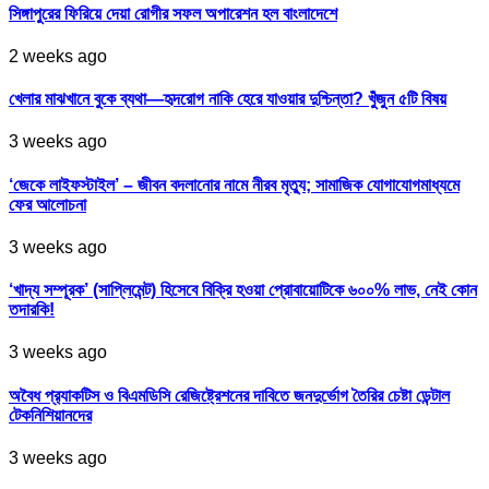
সিঙ্গাপুরের ফিরিয়ে দেয়া রোগীর সফল অপারেশন হল বাংলাদেশে
2 weeks ago
খেলার মাঝখানে বুকে ব্যথা—হৃদরোগ নাকি হেরে যাওয়ার দুশ্চিন্তা? খুঁজুন ৫টি বিষয়
3 weeks ago
‘জেকে লাইফস্টাইল’ – জীবন বদলানোর নামে নীরব মৃত্যু; সামাজিক যোগাযোগমাধ্যমে
ফের আলোচনা
3 weeks ago
‘খাদ্য সম্পূরক’ (সাপ্লিমেন্ট) হিসেবে বিক্রি হওয়া প্রোবায়োটিকে ৬০০% লাভ, নেই কোন
তদারকি!
3 weeks ago
অবৈধ প্র‍্যাকটিস ও বিএমডিসি রেজিষ্ট্রেশনের দাবিতে জনদুর্ভোগ তৈরির চেষ্টা ডেন্টাল
টেকনিশিয়ানদের
3 weeks ago