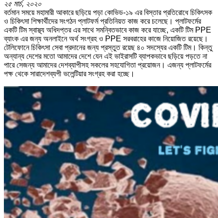
২৫ মার্চ, ২০২০
বর্তমান সময়ে মহামারী আকারে ছড়িয়ে পড়া কোভিড-১৯ এর বিস্তার প্রতিরোধে চিকিৎসক
ও চিকিৎসা শিক্ষার্থীদের সংগঠন প্লাটফর্ম প্রতিনিয়ত কাজ করে চলেছে। প্লাটফর্মের
একটি টিম স্বাস্থ্য অধিদপ্তর এর সাথে সমন্বিতভাবে কাজ করে যাচ্ছে, একটি টিম PPE
ব্যাংক এর জন্য অনলাইনে অর্থ সংগ্রহ ও PPE সরবরাহের কাজে নিয়োজিত রয়েছে।
টেলিফোনে চিকিৎসা সেবা প্রদানের জন্য প্রস্তুত রয়েছ ৪০ সদস্যের একটি টিম। কিন্তু
অন্যান্য দেশের মতো আমাদের দেশে যেন এই ভাইরাসটি ব্যাপকভাবে ছড়িয়ে পড়তে না
পারে সেজন্য আমাদের দেশব্যাপীসহ সকলের সহযোগিতা প্রয়োজন। এজন্য প্লাটফর্মের
পক্ষ থেকে সারাদেশব্যপী ভলেন্টিয়ার সংগ্রহ করা হচ্ছে।