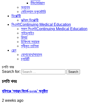
টিউটোরিয়াল
অ্যাপস
মেডিক্যাল ডকুমেন্টারি
ডিরেক্টরী
ডক্টরস ডিরেক্টরী
সিএমই
Continuing Medical Education
সকল সিএমই
Continuing Medical Education
গাইডলাইন
রিসার্চ
চিকিৎসা সহায়ক
স্বীকৃত তালিকা
হেল্প
যোগাযোগ/সাহায্য
চ্যারিটি
চলতি খবর
Search for:
চলতি খবর
হবিগঞ্জে ‘স্বাস্থ্য বিতর্ক-২০২৬’ অনুষ্ঠিত
2 weeks ago