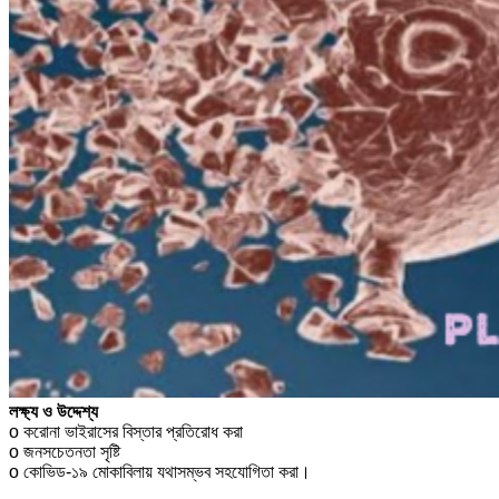
লক্ষ্য ও উদ্দেশ্য
o করোনা ভাইরাসের বিস্তার প্রতিরোধ করা
o জনসচেতনতা সৃষ্টি
o কোভিড-১৯ মোকাবিলায় যথাসম্ভব সহযোগিতা করা।