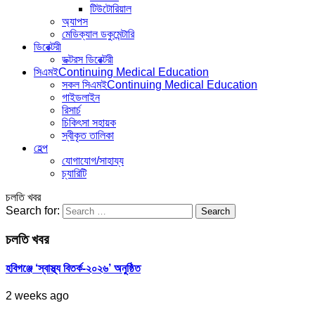
টিউটোরিয়াল
অ্যাপস
মেডিক্যাল ডকুমেন্টারি
ডিরেক্টরী
ডক্টরস ডিরেক্টরী
সিএমই
Continuing Medical Education
সকল সিএমই
Continuing Medical Education
গাইডলাইন
রিসার্চ
চিকিৎসা সহায়ক
স্বীকৃত তালিকা
হেল্প
যোগাযোগ/সাহায্য
চ্যারিটি
চলতি খবর
Search for:
চলতি খবর
হবিগঞ্জে ‘স্বাস্থ্য বিতর্ক-২০২৬’ অনুষ্ঠিত
2 weeks ago