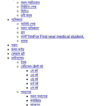
সকল প্রতিবেদন
নির্বাচিত লেখা
ভিডিও
গুনী মানুষ
অভিজ্ঞতা
অতিথি লেখা
সকল অভিজ্ঞতা
গল্প
ফার্স্ট ইয়ার
For First year medical student.
ভাবনা
সকল
জবস কর্ণার
কোয়াক হান্ট
ডাউনলোড
ইবুক
মেডিকেল টেক্সট বই
১ম বর্ষ
২য় বর্ষ
৩য় বর্ষ
৪র্থ বর্ষ
৫ম বর্ষ
পড়ালেখা
সকল পড়ালেখা
ক্যারিয়ার
সাজেশন