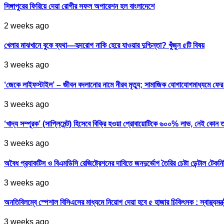
সিঙ্গাপুরের ফিরিয়ে দেয়া রোগীর সফল অপারেশন হল বাংলাদেশে
2 weeks ago
খেলার মাঝখানে বুকে ব্যথা—হৃদরোগ নাকি হেরে যাওয়ার দুশ্চিন্তা? খুঁজুন ৫টি বিষয়
3 weeks ago
‘জেকে লাইফস্টাইল’ – জীবন বদলানোর নামে নীরব মৃত্যু; সামাজিক যোগাযোগমাধ্যমে ফ
3 weeks ago
‘খাদ্য সম্পূরক’ (সাপ্লিমেন্ট) হিসেবে বিক্রি হওয়া প্রোবায়োটিকে ৬০০% লাভ, নেই কোন 
3 weeks ago
অবৈধ প্র‍্যাকটিস ও বিএমডিসি রেজিষ্ট্রেশনের দাবিতে জনদুর্ভোগ তৈরির চেষ্টা ডেন্টাল টেকন
3 weeks ago
অনতিবিলম্বে স্পেশাল বিসিএসের মাধ্যমে নিয়োগ দেয়া হবে ৫ হাজার চিকিৎসক : স্বাস্থ্যমন্ত্
3 weeks ago