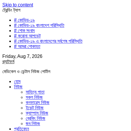
Skip to content
ট্রেন্ডিং ট্যাগ
# কোভিড-১৯
# কোভিড-১৯ বাংলাদেশ পরিস্থিতি
# শোক সংবাদ
# করোনা আপডেট
# কোভিড-১৯ এ বাংলাদেশের সর্বশেষ পরিস্থিতি
# আমরা শোকাহত
Friday, Aug 7, 2026
প্ল্যাটফর্ম
মেডিকেল ও ডেন্টাল নিউজ পোর্টাল
হোম
নিউজ
সাহিত্য পাতা
সকল নিউজ
কনফারেন্স নিউজ
ইভেন্ট নিউজ
ক্যাম্পাস নিউজ
ব্রেকিং নিউজ
জব নিউজ
প্রতিবেদন