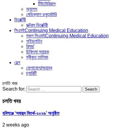
টিউটোরিয়াল
অ্যাপস
মেডিক্যাল ডকুমেন্টারি
ডিরেক্টরী
ডক্টরস ডিরেক্টরী
সিএমই
Continuing Medical Education
সকল সিএমই
Continuing Medical Education
গাইডলাইন
রিসার্চ
চিকিৎসা সহায়ক
স্বীকৃত তালিকা
হেল্প
যোগাযোগ/সাহায্য
চ্যারিটি
চলতি খবর
Search for:
চলতি খবর
হবিগঞ্জে ‘স্বাস্থ্য বিতর্ক-২০২৬’ অনুষ্ঠিত
2 weeks ago